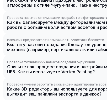
Расскажите о вашем подходе к настройке ос
атмосферы в стиле 'чугун-панк'. Какие инст
Проверка навыков оптимизации при работе с фотореалист
Как вы балансируете между фотореализмом 
работе с большим количеством ассетов и ра
Вакансия предполагает возможность участия в блокауте.
Был ли у вас опыт создания блокаутов уровн
механик (например, вертикальность или таймин
Проверка технических навыков создания окружения.
Опишите ваш процесс создания и настройки 
UE5. Как вы используете Vertex Painting?
Проверка умения работать в команде и адаптировать ассе
Какие 3D-редакторы вы используете для корр
выглядит ваш пайплайн экспорта в движок?