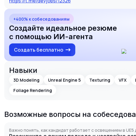
https://t.me/devjobs/12326
+400% к собеседованиям
Создайте идеальное резюме
с помощью ИИ-агента
Создать бесплатно
Навыки
3D Modeling
Unreal Engine 5
Texturing
VFX
Foliage Rendering
Возможные вопросы на собеседов
Важно понять, как кандидат работает с освещением в UE5