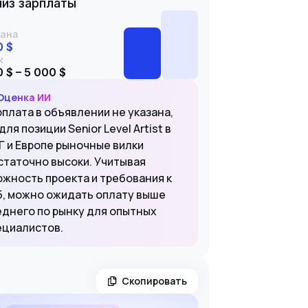
из зарплаты
ана
0 $
к
 $ – 5 000 $
Оценка ИИ
рплата в объявлении не указана,
для позиции Senior Level Artist в
Г и Европе рыночные вилки
статочно высоки. Учитывая
ожность проекта и требования к
5, можно ожидать оплату выше
еднего по рынку для опытных
ециалистов.
Скопировать