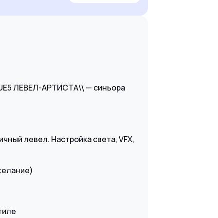
UE5 ЛЕВЕЛ-АРТИСТА\
— синьора
\
чный левел. Настройка света, VFX,
желание)
тиле