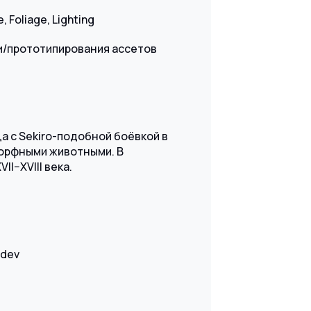
Foliage, Lighting
и/прототипирования ассетов
а с Sekiro-подобной боёвкой в
орфными животными. В
I–XVIII века.
_dev