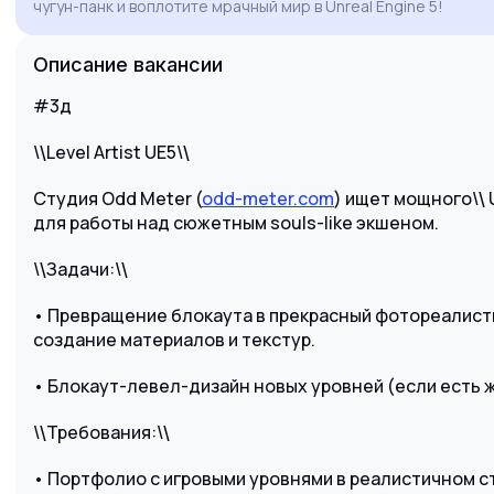
чугун-панк и воплотите мрачный мир в Unreal Engine 5!
это именно тот вызов, который я ищу.
Уверен, что мой технический бэкграунд и
Описание вакансии
художественный взгляд помогут сделать
мир вашей игры еще более атмосферным и
#3д
живым.
\
Level Artist UE5\
\
\
Студия Odd Meter (
odd-meter.com
) ищет мощного\
\
для работы над сюжетным souls-like экшеном.
\
Задачи:\
\
\
• Превращение блокаута в прекрасный фотореалисти
создание материалов и текстур.
• Блокаут-левел-дизайн новых уровней (если есть 
\
Требования:\
\
\
• Портфолио с игровыми уровнями в реалистичном с