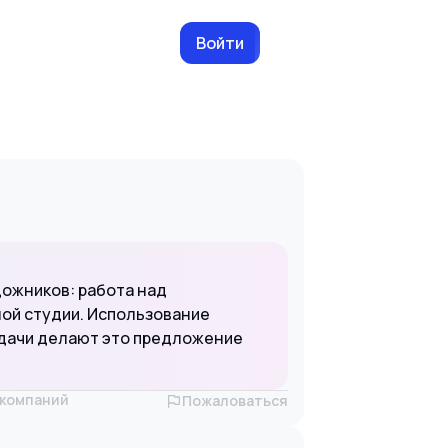
Войти
дожников: работа над
ной студии. Использование
адачи делают это предложение
х компаний
Пожаловаться