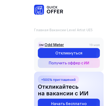
Главная
·
Вакансии
·
Level Artist UE5
Odd Meter
19 мая
OM
Откликнуться
Получить оффер с ИИ
+500% приглашений
Откликайтесь
на вакансии с ИИ
Начать бесплатно