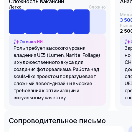
Сложность вакансии
Анал
Легко
Сложно
Меди
3 50
Рыно
2 500
Оценка ИИ
Роль требует высокого уровня
За
владения UE5 (Lumen, Nanite, Foliage)
но 
и художественного вкуса для
СН
создания фотореализма. Работа над
до
souls-like проектом подразумевает
сл
сложный левел-дизайн и высокие
UE
требования к оптимизации и
ср
визуальному качеству.
сп
Сопроводительное письмо