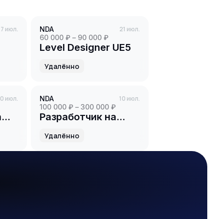
7 июл.
NDA
21 июл.
60 000 ₽ – 90 000 ₽
Level Designer UE5
Удалённо
0 июл.
NDA
10 июл.
100 000 ₽ – 300 000 ₽
h
Разработчик на
Unreal Engine
Удалённо
(Level-Дизайнер)