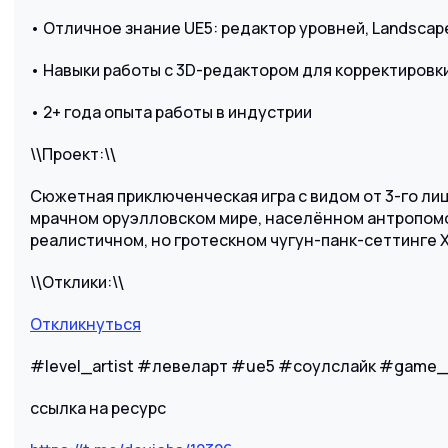
• Отличное знание UE5: редактор уровней, Landscape, 
• Навыки работы с 3D-редактором для корректировк
• 2+ года опыта работы в индустрии
\
Проект:\
\
\
Сюжетная приключенческая игра с видом от 3-го лиц
мрачном оруэлловском мире, населённом антропом
реалистичном, но гротескном чугун-панк-сеттинге XVI
\
Отклики:\
\
\
Откликнуться
#level_artist #левеларт #ue5 #соулслайк #game
ссылка на ресурс