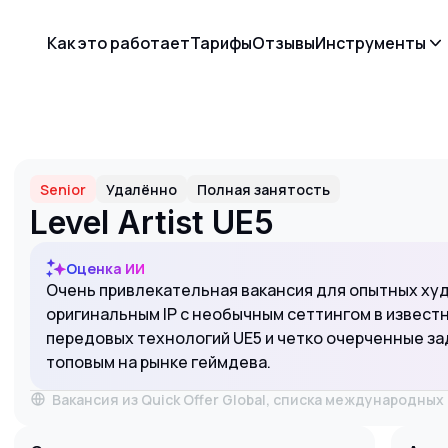
Как это работает
Тарифы
Отзывы
Инструменты
Senior
Удалённо
Полная занятость
Level Artist UE5
Оценка ИИ
Очень привлекательная вакансия для опытных ху
оригинальным IP с необычным сеттингом в извест
передовых технологий UE5 и четко очерченные з
топовым на рынке геймдева.
Вакансия из Quick Offer Global, списка международны