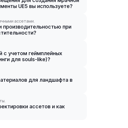
вещения для создания мрачной
рументы UE5 вы используете?
ичными ассетами.
и производительностью при
стительности?
ей с учетом геймплейных
ги для souls-like)?
материалов для ландшафта в
ты.
ектировки ассетов и как