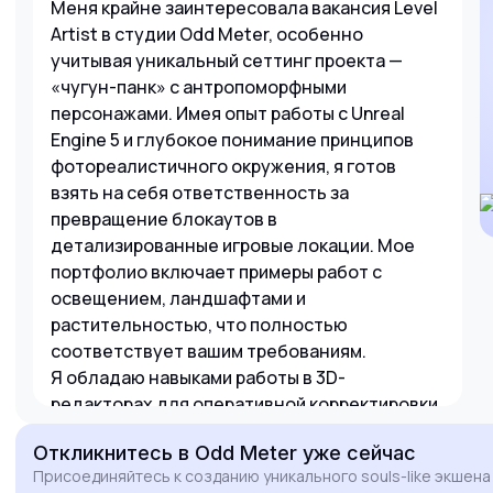
Меня крайне заинтересовала вакансия Level
Artist в студии Odd Meter, особенно
учитывая уникальный сеттинг проекта —
«чугун-панк» с антропоморфными
персонажами. Имея опыт работы с Unreal
Engine 5 и глубокое понимание принципов
фотореалистичного окружения, я готов
взять на себя ответственность за
превращение блокаутов в
детализированные игровые локации. Мое
портфолио включает примеры работ с
освещением, ландшафтами и
растительностью, что полностью
соответствует вашим требованиям.
Я обладаю навыками работы в 3D-
редакторах для оперативной корректировки
ассетов и создания кастомных материалов.
Откликнитесь
в Odd Meter
уже сейчас
Возможность поработать над проектом с
Присоединяйтесь к созданию уникального souls-like экшена 
боевкой в духе Sekiro и глубоким сюжетом —