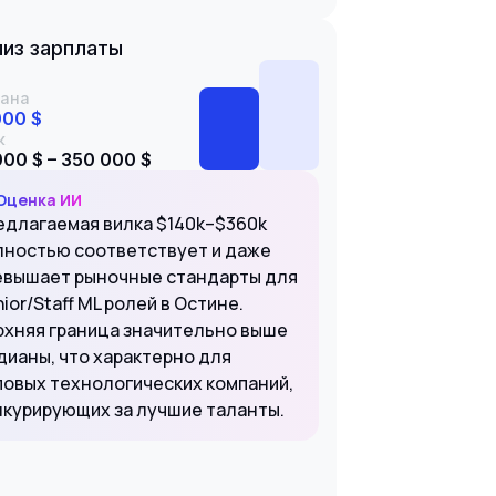
из зарплаты
ана
000 $
к
000 $ – 350 000 $
Оценка ИИ
едлагаемая вилка $140k–$360k
лностью соответствует и даже
евышает рыночные стандарты для
ior/Staff ML ролей в Остине.
рхняя граница значительно выше
дианы, что характерно для
повых технологических компаний,
нкурирующих за лучшие таланты.