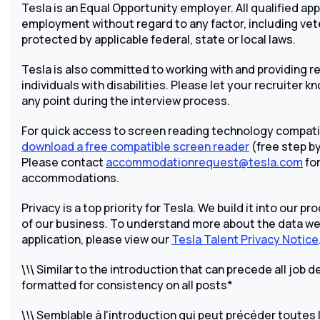
Tesla is an Equal Opportunity employer. All qualified app
employment without regard to any factor, including vete
protected by applicable federal, state or local laws.
Tesla is also committed to working with and providing
individuals with disabilities. Please let your recruiter
any point during the interview process.
For quick access to screen reading technology compatib
download a free compatible screen reader
(free step b
Please contact
accommodationrequest@tesla.com
for
accommodations.
Privacy is a top priority for Tesla. We build it into our p
of our business. To understand more about the data we 
application, please view our
Tesla Talent Privacy Notice
\
Similar to the introduction that can precede all job d
\
\
formatted for consistency on all posts*
\
Semblable à l'introduction qui peut précéder toutes 
\
\