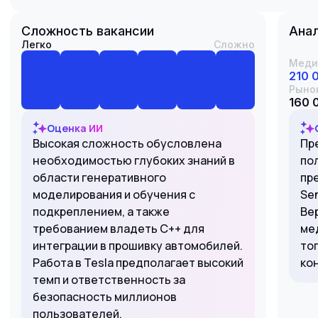
Сложность вакансии
Анал
Легко
Сложно
Меди
210 
Рыно
160 
Оценка ИИ
Высокая сложность обусловлена
Пр
необходимостью глубоких знаний в
по
области генеративного
пр
моделирования и обучения с
Sen
подкреплением, а также
Ве
требованием владеть C++ для
ме
интеграции в прошивку автомобилей.
то
Работа в Tesla предполагает высокий
ко
темп и ответственность за
безопасность миллионов
пользователей.