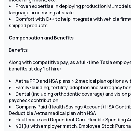
Proven expertise in deploying production ML models fo
language processing at scale
Comfort with C++ to help integrate with vehicle firm
shipped products
Compensation and Benefits
Benefits
Along with competitive pay, as a full-time Tesla employee
benefits at day 1 of hire:
Aetna PPO and HSA plans > 2 medical plan options wi
Family-building, fertility, adoption and surrogacy be
Dental (including orthodontic coverage) and vision p
paycheck contribution
Company Paid (Health Savings Account) HSA Contribu
Deductible Aetna medical plan with HSA
Healthcare and Dependent Care Flexible Spending A
401(k) with employer match, Employee Stock Purchase