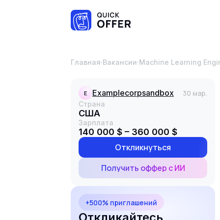
Главная
·
Вакансии
·
Machine Learning Engi
examplecorpsandbox
30 мар.
E
Страна
США
Зарплата
140 000 $ – 360 000 $
Откликнуться
Получить оффер с ИИ
+500% приглашений
Откликайтесь