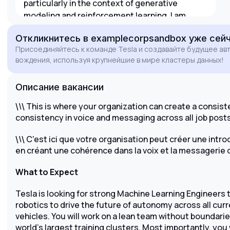
particularly in the context of generative
modeling and reinforcement learning. I am
proficient in Python and C++, which allows me
Откликнитесь
в examplecorpsandbox
уже сей
to not only design sophisticated models but
Присоединяйтесь к команде Tesla и создавайте будущее а
also ensure their seamless integration into
вождения, используя крупнейшие в мире кластеры данных!
production-quality firmware. I am particularly
drawn to this role because of the opportunity
Описание вакансии
to work on a lean, high-impact team where my
contributions will directly influence the safety
\
This is where your organization can create a consisten
\
\
and efficiency of Tesla's global fleet.
consistency in voice and messaging across all job post
\
C'est ici que votre organisation peut créer une intr
\
\
en créant une cohérence dans la voix et la messagerie 
What to Expect
Tesla is looking for strong Machine Learning Engineers 
robotics to drive the future of autonomy across all cur
vehicles. You will work on a lean team without boundari
world’s largest training clusters. Most importantly, you