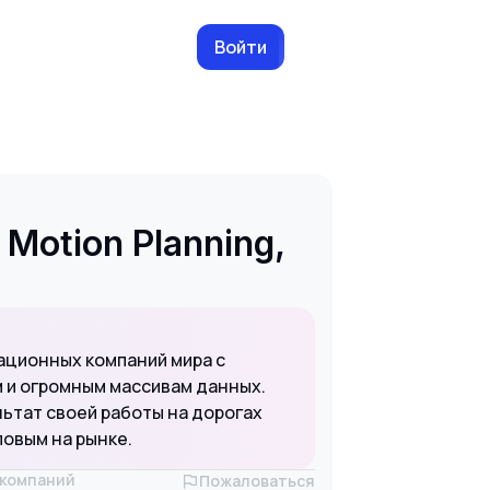
Войти
 Motion Planning,
ационных компаний мира с
 и огромным массивам данных.
ьтат своей работы на дорогах
овым на рынке.
х компаний
Пожаловаться