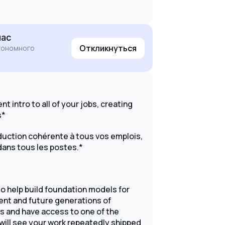
час
Откликнуться
втономного
t intro to all of your jobs, creating
s*
oduction cohérente à tous vos emplois,
dans tous les postes.*
to help build foundation models for
rent and future generations of
es and have access to one of the
 will see your work repeatedly shipped