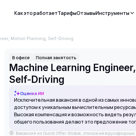
Как это работает
Тарифы
Отзывы
Инструменты
neer, Motion Planning, Self-Driving
В офисе
Полная занятость
Machine Learning Engineer,
Self-Driving
Оценка ИИ
Исключительная вакансия в одной из самых иннов
доступом к уникальным вычислительным ресурсам
Высокая компенсация и возможность видеть резул
общего пользования делают это предложение топ
Вакансия из Quick Offer Global, списка международны