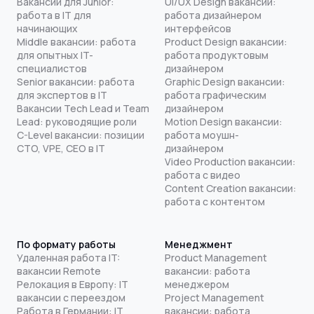
Вакансии для Junior:
UI/UX Design вакансии:
работа в IT для
работа дизайнером
начинающих
интерфейсов
Middle вакансии: работа
Product Design вакансии:
для опытных IT-
работа продуктовым
специалистов
дизайнером
Senior вакансии: работа
Graphic Design вакансии:
для экспертов в IT
работа графическим
Вакансии Tech Lead и Team
дизайнером
Lead: руководящие роли
Motion Design вакансии:
C-Level вакансии: позиции
работа моушн-
CTO, VPE, CEO в IT
дизайнером
Video Production вакансии:
работа с видео
Content Creation вакансии:
работа с контентом
По формату работы
Менеджмент
Удаленная работа IT:
Product Management
вакансии Remote
вакансии: работа
Релокация в Европу: IT
менеджером
вакансии с переездом
Project Management
Работа в Германии: IT
вакансии: работа