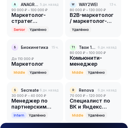
ANAGRAN
5 дн. назад
WAY2WEI
13 ч.
A
W
90 000 ₽ – 100 000 ₽
80 000 ₽ – 130 000 ₽
Маркетолог-
B2B-маркетолог
стратег
/ маркетолог-
партнёрского
универсал
Senior
Удалённо
Удалённо
направления
Биокинетика
15 ч.
Твои 10 соток
6 дн. назад
Б
Т1
80 000 ₽ – 100 000 ₽
Комьюнити-
до 110 000 ₽
Маркетолог
менеджер
Middle
Удалённо
Middle
Удалённо
Secreate
6 дн. назад
Renova
6 дн. назад
S
R
30 000 ₽ – 40 000 ₽
70 000 ₽ – 120 000 ₽
Менеджер по
Специалист по
партнерским
ВК и Яндекс
программам
Директ
Intern
Удалённо
Middle
Удалённо
(стажер)