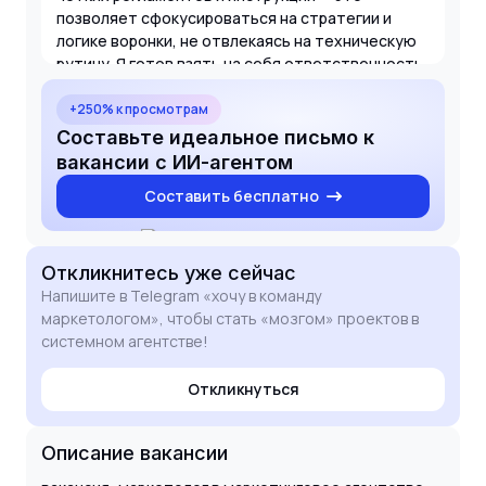
позволяет сфокусироваться на стратегии и
логике воронки, не отвлекаясь на техническую
рутину. Я готов взять на себя ответственность
за формирование офферов и контроль
показателей лидогенерации, работая в рамках
+250% к просмотрам
вашей выстроенной системы. Буду рад
Составьте идеальное письмо к
обсудить, как мой опыт поможет вашим
вакансии с ИИ-агентом
клиентам получать стабильный поток заявок.
Составить бесплатно
Откликнитесь
уже сейчас
Напишите в Telegram «хочу в команду
маркетологом», чтобы стать «мозгом» проектов в
системном агентстве!
Откликнуться
Описание вакансии