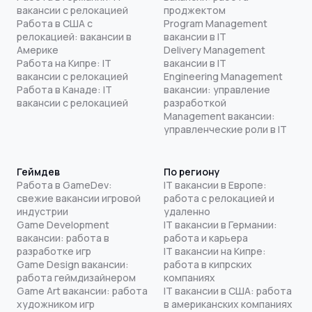
вакансии с релокацией
проджектом
Работа в США с
Program Management
релокацией: вакансии в
вакансии в IT
Америке
Delivery Management
Работа на Кипре: IT
вакансии в IT
вакансии с релокацией
Engineering Management
Работа в Канаде: IT
вакансии: управление
вакансии с релокацией
разработкой
Management вакансии:
управленческие роли в IT
Геймдев
По региону
Работа в GameDev:
IT вакансии в Европе:
свежие вакансии игровой
работа с релокацией и
индустрии
удаленно
Game Development
IT вакансии в Германии:
вакансии: работа в
работа и карьера
разработке игр
IT вакансии на Кипре:
Game Design вакансии:
работа в кипрских
работа геймдизайнером
компаниях
Game Art вакансии: работа
IT вакансии в США: работа
художником игр
в американских компаниях