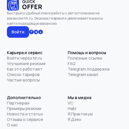
Быстрый и удобный поиск работы с автооткликами на
вакансии hh.ru. Экономьте время и увеличивайте шансы
найти подходящую вакансию.
Войти
Карьера и сервис
Помощь и вопросы
Войти через hh.ru
Полезные ссылки
Улучшение резюме
FAQ
Как это работает
Telegram поддержка
Список тарифов
Telegram канал
Частые вопросы
Дополнительно
Мы в медиа
Партнерам
VC
Примеры резюме
Habr
Новости и статьи
Я.Практикум
Отзывы о сервисе
Я.Дзен
О нас