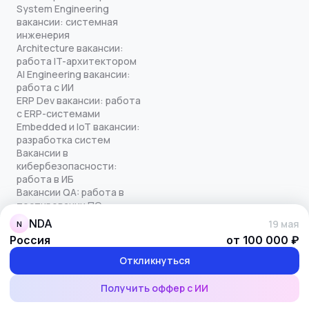
System Engineering
вакансии: системная
инженерия
Architecture вакансии:
работа IT-архитектором
AI Engineering вакансии:
работа с ИИ
ERP Dev вакансии: работа
с ERP-системами
Embedded и IoT вакансии:
разработка систем
Вакансии в
кибербезопасности:
работа в ИБ
Вакансии QA: работа в
тестировании ПО
Все права защищены
NDA
19 мая
N
© quick-offer.ru 2024–2026
Россия
от 100 000 ₽
Использование cookie
Оферта на оказание услуг
Откликнуться
Политика конфиденциальности
Обработка персональных данных
Получить оффер с ИИ