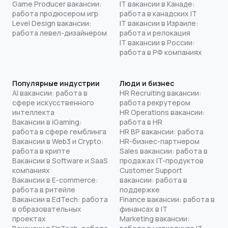
Game Producer вакансии:
IT вакансии в Канаде:
работа продюсером игр
работа в канадских IT
Level Design вакансии:
IT вакансии в Израиле:
работа левел-дизайнером
работа и релокация
IT вакансии в России:
работа в РФ компаниях
Популярные индустрии
Люди и бизнес
AI вакансии: работа в
HR Recruiting вакансии:
сфере искусственного
работа рекрутером
интеллекта
HR Operations вакансии:
Вакансии в iGaming:
работа в HR
работа в сфере гемблинга
HR BP вакансии: работа
Вакансии в Web3 и Crypto:
HR-бизнес-партнером
работа в крипте
Sales вакансии: работа в
Вакансии в Software и SaaS
продажах IT-продуктов
компаниях
Customer Support
Вакансии в E-commerce:
вакансии: работа в
работа в ритейле
поддержке
Вакансии в EdTech: работа
Finance вакансии: работа в
в образовательных
финансах в IT
проектах
Marketing вакансии: