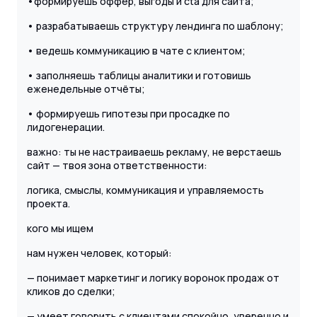
•формируешь оффер, выгоды и cta для сайта;
• разрабатываешь структуру лендинга по шаблону;
• ведешь коммуникацию в чате с клиентом;
• заполняешь таблицы аналитики и готовишь
еженедельные отчёты;
• формируешь гипотезы при просадке по
лидогенерации.
важно: ты не настраиваешь рекламу, не верстаешь
сайт — твоя зона ответственности:
логика, смыслы, коммуникация и управляемость
проекта.
кого мы ищем
нам нужен человек, который:
— понимает маркетинг и логику воронок продаж от
кликов до сделки;
— умеет говорить с клиентами спокойно, уверенно и