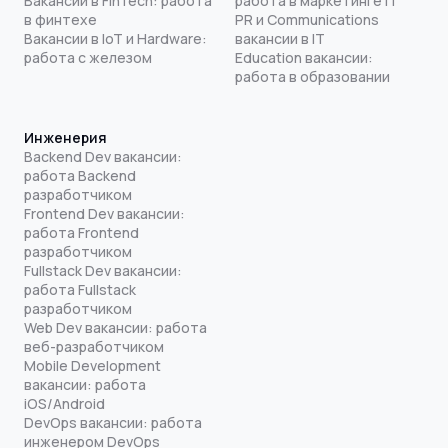
Вакансии в FinTech: работа
работа в маркетинге IT
в финтехе
PR и Communications
Вакансии в IoT и Hardware:
вакансии в IT
работа с железом
Education вакансии:
работа в образовании
Инженерия
Backend Dev вакансии:
работа Backend
разработчиком
Frontend Dev вакансии:
работа Frontend
разработчиком
Fullstack Dev вакансии:
работа Fullstack
разработчиком
Web Dev вакансии: работа
веб-разработчиком
Mobile Development
вакансии: работа
iOS/Android
DevOps вакансии: работа
инженером DevOps