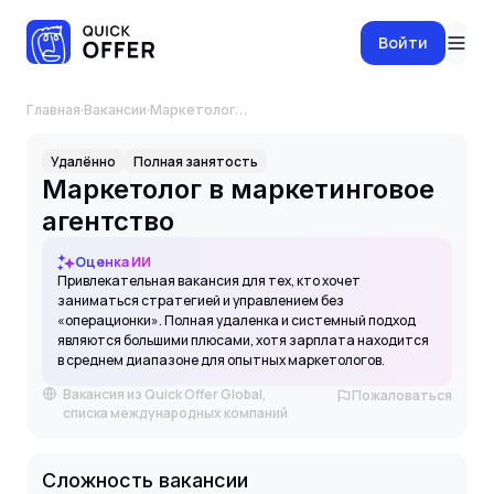
Войти
Главная
·
Вакансии
·
Маркетолог в маркетинговое агентство
Удалённо
Полная занятость
Маркетолог в маркетинговое
агентство
Оценка ИИ
Привлекательная вакансия для тех, кто хочет
заниматься стратегией и управлением без
«операционки». Полная удаленка и системный подход
являются большими плюсами, хотя зарплата находится
в среднем диапазоне для опытных маркетологов.
Вакансия из Quick Offer Global,
Пожаловаться
списка международных компаний
Сложность вакансии