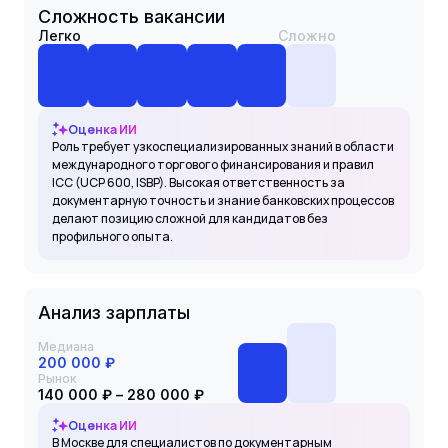
Сложность вакансии
Легко
Сложно
Оценка ИИ
Роль требует узкоспециализированных знаний в области
международного торгового финансирования и правил
ICC (UCP 600, ISBP). Высокая ответственность за
документарную точность и знание банковских процессов
делают позицию сложной для кандидатов без
профильного опыта.
Анализ зарплаты
Медиана
200 000 ₽
Рынок
140 000 ₽ – 280 000 ₽
Оценка ИИ
В Москве для специалистов по документарным