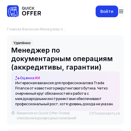
Войти
Главная
·
Вакансии
·
Менеджер по документарным операциям (аккредитивы, гарантии)
Удалённо
Менеджер по
документарным операциям
(аккредитивы, гарантии)
Оценка ИИ
Интересная вакансия для профессионалов в Trade
Finance от известного рекрутингового бутика. Четко
очерченный круг обязанностей и работа с
международными инструментами обеспечивают
профессиональный рост, хотя уровень дохода не указан.
Вакансия из Quick Offer Global,
Пожаловаться
списка международных компаний