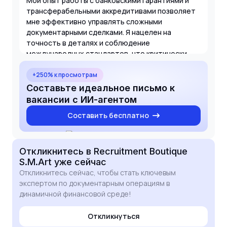
Мой опыт работы с банковскими гарантиями и
трансферабельными аккредитивами позволяет
мне эффективно управлять сложными
документарными сделками. Я нацелен на
точность в деталях и соблюдение
международных стандартов, что критически
важно для успешного проведения
внешнеторговых операций. Буду рад обсудить,
+250% к просмотрам
как мои навыки помогут вашей команде в
Составьте идеальное письмо к
реализации текущих задач.
вакансии с ИИ-агентом
Составить бесплатно
Откликнитесь
в Recruitment Boutique
S.M.Art
уже сейчас
Откликнитесь сейчас, чтобы стать ключевым
экспертом по документарным операциям в
динамичной финансовой среде!
Откликнуться