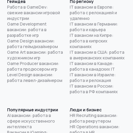
Геймдев
По региону
Работа в GameDev:
IT вакансии в Европе:
свежие вакансии игровой
работа с релокацией и
индустрии
удаленно
Game Development
IT вакансии в Германии:
вакансии: работа в
работа и карьера
разработке игр
IT вакансии на Кипре:
Game Design вакансии:
работа в кипрских
работа геймдизайнером
компаниях
Game Art вакансии: работа
IT вакансии в США: работа
художником игр
в американских компаниях
Game Producer вакансии:
IT вакансии в Канаде:
работа продюсером игр
работа в канадских IT
Level Design вакансии:
IT вакансии в Израиле:
работа левел-дизайнером
работа и релокация
IT вакансии в России:
работа в РФ компаниях
Популярные индустрии
Люди и бизнес
AI вакансии: работа в
HR Recruiting вакансии:
сфере искусственного
работа рекрутером
интеллекта
HR Operations вакансии:
Вакансии в iGaming:
работа в HR