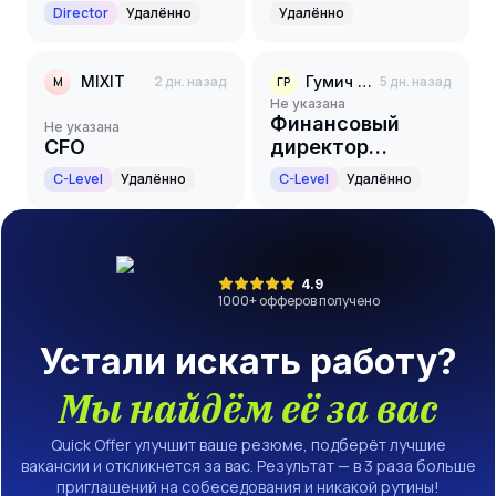
казначейства
Director
Удалённо
Удалённо
MIXIT
2 дн. назад
Гумич РТК
5 дн. назад
M
ГР
Не указана
Финансовый
Не указана
CFO
директор
(CFO/Chief
C-Level
Удалённо
C-Level
Удалённо
Financial Officer)
4.9
1000
+ офферов получено
Устали искать работу?
Мы найдём её за вас
Quick Offer улучшит ваше резюме, подберёт лучшие
вакансии и откликнется за вас. Результат — в 3 раза больше
приглашений на собеседования и никакой рутины!