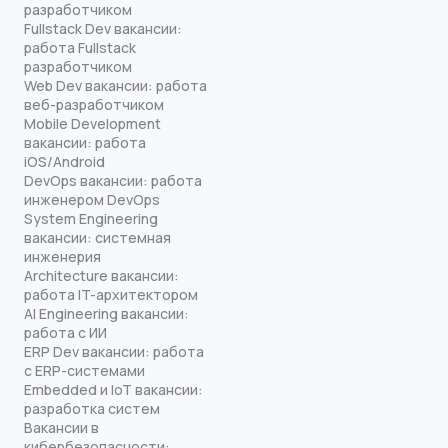
разработчиком
Fullstack Dev вакансии:
работа Fullstack
разработчиком
Web Dev вакансии: работа
веб-разработчиком
Mobile Development
вакансии: работа
iOS/Android
DevOps вакансии: работа
инженером DevOps
System Engineering
вакансии: системная
инженерия
Architecture вакансии:
работа IT-архитектором
AI Engineering вакансии:
работа с ИИ
ERP Dev вакансии: работа
с ERP-системами
Embedded и IoT вакансии:
разработка систем
Вакансии в
кибербезопасности: