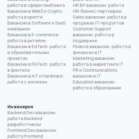
работа в сфере гемблинга
HR BP вакансии: работа
Вакансии в Web3 и Crypto:
HR-бизнес-партнером
работа в крипте
Sales вакансии: работа в
Вакансии в Software и SaaS
продажах IT-продуктов
компаниях
Customer Support
Вакансии в E-commerce:
вакансии: работа в
работа в ритейле
поддержке
Вакансии в EdTech: работа
Finance вакансии: работа в
в образовательных
финансах в IT
проектах
Marketing вакансии:
Вакансии в FinTech: работа
работа в маркетинге IT
в финтехе
PR и Communications
Вакансии в IoT и Hardware:
вакансии в IT
работа с железом
Education вакансии:
работа в образовании
Инженерия
Backend Dev вакансии:
работа Backend
разработчиком
Frontend Dev вакансии:
работа Frontend