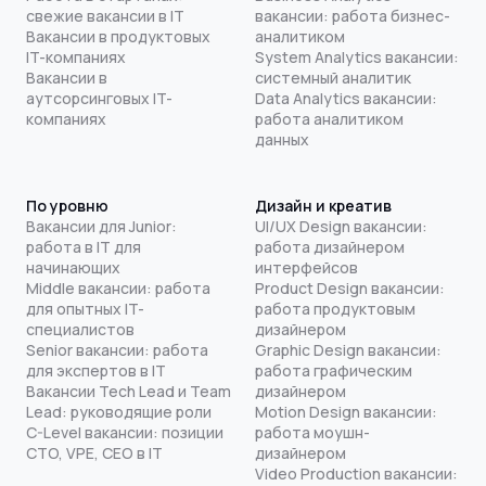
свежие вакансии в IT
вакансии: работа бизнес-
Вакансии в продуктовых
аналитиком
IT-компаниях
System Analytics вакансии:
Вакансии в
системный аналитик
аутсорсинговых IT-
Data Analytics вакансии:
компаниях
работа аналитиком
данных
По уровню
Дизайн и креатив
Вакансии для Junior:
UI/UX Design вакансии:
работа в IT для
работа дизайнером
начинающих
интерфейсов
Middle вакансии: работа
Product Design вакансии:
для опытных IT-
работа продуктовым
специалистов
дизайнером
Senior вакансии: работа
Graphic Design вакансии:
для экспертов в IT
работа графическим
Вакансии Tech Lead и Team
дизайнером
Lead: руководящие роли
Motion Design вакансии:
C-Level вакансии: позиции
работа моушн-
CTO, VPE, CEO в IT
дизайнером
Video Production вакансии: