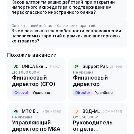
Каков алгоритм ваших действий при открытии
импортного аккредитива с подтверждением
первоклассного иностранного банка?
Оценка знаний в области банковских гарантий.
В чем заключаются особенности сопровождения
независимых гарантий в рамках внешнеторговых
контрактов?
Похожие вакансии
UNIQA Executive Search
31 июл.
Support Partners
вчера
UE
SP
до 1 000 000 ₽
Не указана
Финансовый
Финансовый
директор (CFO)
директор
C-Level
Удалённо
Director
Удалённо
МТС Банк
3 дн. назад
ВЭД-МАСТЕР
3 дн. назад
МБ
В
Не указана
от 350 000 ₽
Управляющий
Руководитель
директор по M&A
отдела