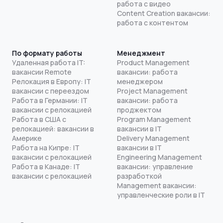
работа с видео
Content Creation вакансии:
работа с контентом
По формату работы
Менеджмент
Удаленная работа IT:
Product Management
вакансии Remote
вакансии: работа
Релокация в Европу: IT
менеджером
вакансии с переездом
Project Management
Работа в Германии: IT
вакансии: работа
вакансии с релокацией
проджектом
Работа в США с
Program Management
релокацией: вакансии в
вакансии в IT
Америке
Delivery Management
Работа на Кипре: IT
вакансии в IT
вакансии с релокацией
Engineering Management
Работа в Канаде: IT
вакансии: управление
вакансии с релокацией
разработкой
Management вакансии:
управленческие роли в IT