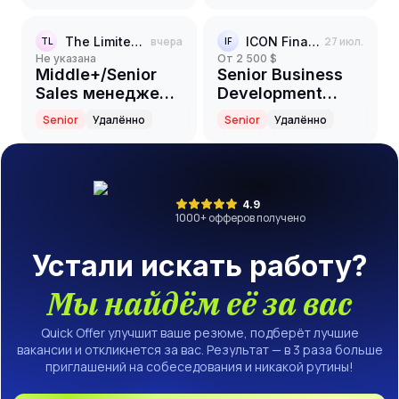
The Limited Club
вчера
ICON Finance
27 июл.
TL
IF
Не указана
от 2 500 $
Middle+/Senior
Senior Business
Sales менеджер
Development
(iGaming)
Manager
Senior
Удалённо
Senior
Удалённо
4.9
1000
+ офферов получено
Устали искать работу?
Мы найдём её за вас
Quick Offer улучшит ваше резюме, подберёт лучшие
вакансии и откликнется за вас. Результат — в 3 раза больше
приглашений на собеседования и никакой рутины!