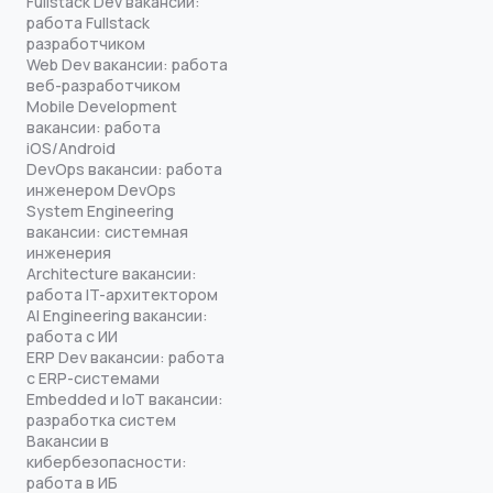
Fullstack Dev вакансии:
работа Fullstack
разработчиком
Web Dev вакансии: работа
веб-разработчиком
Mobile Development
вакансии: работа
iOS/Android
DevOps вакансии: работа
инженером DevOps
System Engineering
вакансии: системная
инженерия
Architecture вакансии:
работа IT-архитектором
AI Engineering вакансии:
работа с ИИ
ERP Dev вакансии: работа
с ERP-системами
Embedded и IoT вакансии:
разработка систем
Вакансии в
кибербезопасности:
работа в ИБ