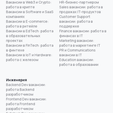
Вакансии в Web3 и Crypto:
HR-бизнес-партнером
работа в крипте
Sales вакансии: работа в
Вакансии в Software и SaaS
продажах IT-продуктов
компаниях
Customer Support
Вакансии в E-commerce:
вакансии: работа в
работа в ритейле
поддержке
Вакансии в EdTech: работа
Finance вакансии: работа в
в образовательных
финансах в IT
проектах
Marketing вакансии:
Вакансии в FinTech: работа
работа в маркетинге IT
в финтехе
PR и Communications
Вакансии в IoT и Hardware:
вакансии в IT
работа с железом
Education вакансии:
работа в образовании
Инженерия
Backend Dev вакансии:
работа Backend
разработчиком
Frontend Dev вакансии:
работа Frontend
разработчиком