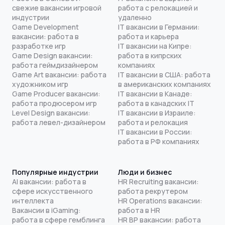
свежие вакансии игровой
работа с релокацией и
индустрии
удаленно
Game Development
IT вакансии в Германии:
вакансии: работа в
работа и карьера
разработке игр
IT вакансии на Кипре:
Game Design вакансии:
работа в кипрских
работа геймдизайнером
компаниях
Game Art вакансии: работа
IT вакансии в США: работа
художником игр
в американских компаниях
Game Producer вакансии:
IT вакансии в Канаде:
работа продюсером игр
работа в канадских IT
Level Design вакансии:
IT вакансии в Израиле:
работа левел-дизайнером
работа и релокация
IT вакансии в России:
работа в РФ компаниях
Популярные индустрии
Люди и бизнес
AI вакансии: работа в
HR Recruiting вакансии:
сфере искусственного
работа рекрутером
интеллекта
HR Operations вакансии:
Вакансии в iGaming:
работа в HR
работа в сфере гемблинга
HR BP вакансии: работа