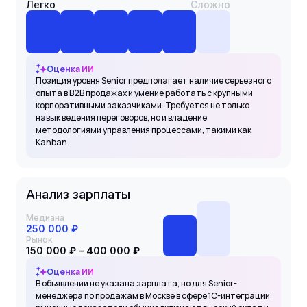
Легко
Сложно
Оценка ИИ
Позиция уровня Senior предполагает наличие серьезного
опыта в B2B продажах и умение работать с крупными
корпоративными заказчиками. Требуется не только
навык ведения переговоров, но и владение
методологиями управления процессами, такими как
Kanban.
Анализ зарплаты
Медиана
250 000 ₽
Рынок
150 000 ₽ – 400 000 ₽
Оценка ИИ
В объявлении не указана зарплата, но для Senior-
менеджера по продажам в Москве в сфере 1С-интеграции