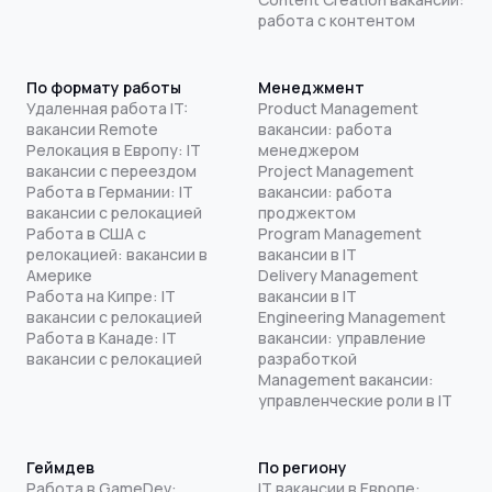
работа с контентом
По формату работы
Менеджмент
Удаленная работа IT:
Product Management
вакансии Remote
вакансии: работа
Релокация в Европу: IT
менеджером
вакансии с переездом
Project Management
Работа в Германии: IT
вакансии: работа
вакансии с релокацией
проджектом
Работа в США с
Program Management
релокацией: вакансии в
вакансии в IT
Америке
Delivery Management
Работа на Кипре: IT
вакансии в IT
вакансии с релокацией
Engineering Management
Работа в Канаде: IT
вакансии: управление
вакансии с релокацией
разработкой
Management вакансии:
управленческие роли в IT
Геймдев
По региону
Работа в GameDev:
IT вакансии в Европе: