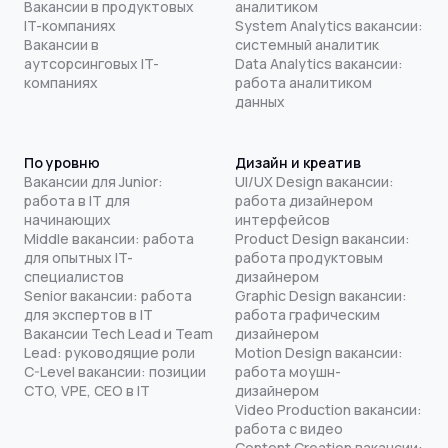
Вакансии в продуктовых
аналитиком
IT-компаниях
System Analytics вакансии:
Вакансии в
системный аналитик
аутсорсинговых IT-
Data Analytics вакансии:
компаниях
работа аналитиком
данных
По уровню
Дизайн и креатив
Вакансии для Junior:
UI/UX Design вакансии:
работа в IT для
работа дизайнером
начинающих
интерфейсов
Middle вакансии: работа
Product Design вакансии:
для опытных IT-
работа продуктовым
специалистов
дизайнером
Senior вакансии: работа
Graphic Design вакансии:
для экспертов в IT
работа графическим
Вакансии Tech Lead и Team
дизайнером
Lead: руководящие роли
Motion Design вакансии:
C-Level вакансии: позиции
работа моушн-
CTO, VPE, CEO в IT
дизайнером
Video Production вакансии:
работа с видео
Content Creation вакансии: