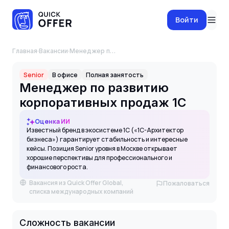
Войти
Главная
·
Вакансии
·
Менеджер по развитию корпоративных продаж 1С
Senior
В офисе
Полная занятость
Менеджер по развитию
корпоративных продаж 1С
Оценка ИИ
Известный бренд в экосистеме 1С («1С-Архитектор
бизнеса») гарантирует стабильность и интересные
кейсы. Позиция Senior уровня в Москве открывает
хорошие перспективы для профессионального и
финансового роста.
Вакансия из Quick Offer Global,
Пожаловаться
списка международных компаний
Сложность вакансии