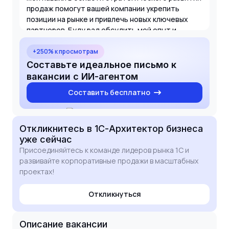
продаж помогут вашей компании укрепить
позиции на рынке и привлечь новых ключевых
партнеров. Буду рад обсудить мой опыт и
потенциальный вклад в развитие ваших
корпоративных продаж на собеседовании.
+250% к просмотрам
Составьте идеальное письмо к
вакансии с ИИ-агентом
Составить бесплатно
Откликнитесь
в 1С-Архитектор бизнеса
уже сейчас
Присоединяйтесь к команде лидеров рынка 1С и
развивайте корпоративные продажи в масштабных
проектах!
Откликнуться
Описание вакансии