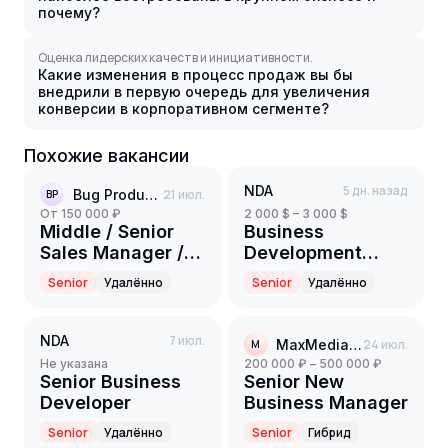
почему?
Оценка лидерских качеств и инициативности.
Какие изменения в процесс продаж вы бы
внедрили в первую очередь для увеличения
конверсии в корпоративном сегменте?
Похожие вакансии
NDA
5 дн. назад
Bug Production Community
21 июл.
BP
от 150 000 ₽
2 000 $ – 3 000 $
Middle / Senior
Business
Sales Manager /
Development
SDR
Manager
Senior
Удалённо
Senior
Удалённо
(Middle+/Senior)
NDA
7 июл.
MaxMediaGroup
24 июл.
M
Не указана
200 000 ₽ – 500 000 ₽
Senior Business
Senior New
Developer
Business Manager
Senior
Удалённо
Senior
Гибрид