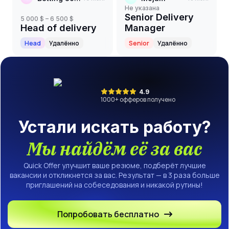
Не указана
Senior Delivery
5 000 $ – 6 500 $
Head of delivery
Manager
Head
Удалённо
Senior
Удалённо
4.9
1000
+ офферов получено
Устали искать работу?
Мы найдём её за вас
Quick Offer улучшит ваше резюме, подберёт лучшие
вакансии и откликнется за вас. Результат — в 3 раза больше
приглашений на собеседования и никакой рутины!
Попробовать бесплатно