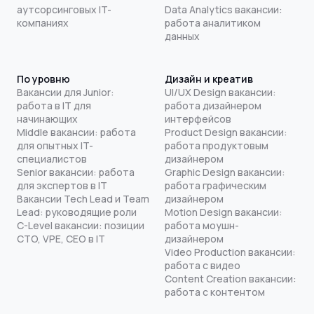
аутсорсинговых IT-
Data Analytics вакансии:
компаниях
работа аналитиком
данных
По уровню
Дизайн и креатив
Вакансии для Junior:
UI/UX Design вакансии:
работа в IT для
работа дизайнером
начинающих
интерфейсов
Middle вакансии: работа
Product Design вакансии:
для опытных IT-
работа продуктовым
специалистов
дизайнером
Senior вакансии: работа
Graphic Design вакансии:
для экспертов в IT
работа графическим
Вакансии Tech Lead и Team
дизайнером
Lead: руководящие роли
Motion Design вакансии:
C-Level вакансии: позиции
работа моушн-
CTO, VPE, CEO в IT
дизайнером
Video Production вакансии:
работа с видео
Content Creation вакансии:
работа с контентом