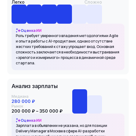
Легко
Сложно
Оценка ИИ
Роль требует уверенного владения методологиями Agile
и опыта работы с AI-продуктами, однако отсутствие
жестких требований к стажу упрощает вход. Основная
сложность заключается в необходимости выстраивания
«зрелого и измеримого» процесса в динамичной среде
стартапа.
Анализ зарплаты
Медиана
280 000 ₽
Рынок
200 000 ₽ – 350 000 ₽
Оценка ИИ
Зарплата в объявлении не указана, но для позиции
Delivery Manager в Москве в сфере AI-разработки