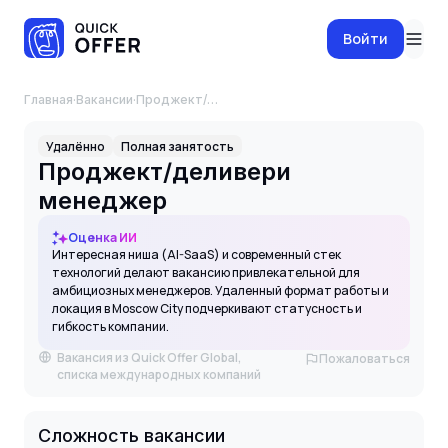
Войти
Главная
·
Вакансии
·
Проджект/деливери менеджер
Удалённо
Полная занятость
Проджект/деливери
менеджер
Оценка ИИ
Интересная ниша (AI-SaaS) и современный стек
технологий делают вакансию привлекательной для
амбициозных менеджеров. Удаленный формат работы и
локация в Moscow City подчеркивают статусность и
гибкость компании.
Вакансия из Quick Offer Global,
Пожаловаться
списка международных компаний
Сложность вакансии