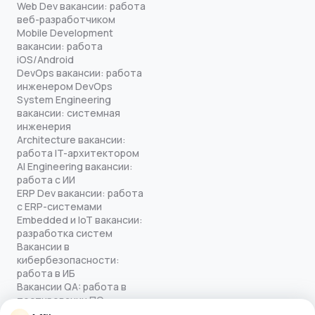
Web Dev вакансии: работа
веб-разработчиком
Mobile Development
вакансии: работа
iOS/Android
DevOps вакансии: работа
инженером DevOps
System Engineering
вакансии: системная
инженерия
Architecture вакансии:
работа IT-архитектором
AI Engineering вакансии:
работа с ИИ
ERP Dev вакансии: работа
с ERP-системами
Embedded и IoT вакансии:
разработка систем
Вакансии в
кибербезопасности:
работа в ИБ
Вакансии QA: работа в
тестировании ПО
Все права защищены