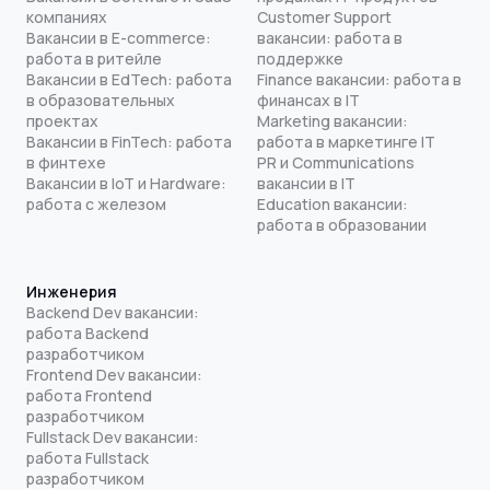
компаниях
Customer Support
Вакансии в E-commerce:
вакансии: работа в
работа в ритейле
поддержке
Вакансии в EdTech: работа
Finance вакансии: работа в
в образовательных
финансах в IT
проектах
Marketing вакансии:
Вакансии в FinTech: работа
работа в маркетинге IT
в финтехе
PR и Communications
Вакансии в IoT и Hardware:
вакансии в IT
работа с железом
Education вакансии:
работа в образовании
Инженерия
Backend Dev вакансии:
работа Backend
разработчиком
Frontend Dev вакансии:
работа Frontend
разработчиком
Fullstack Dev вакансии:
работа Fullstack
разработчиком