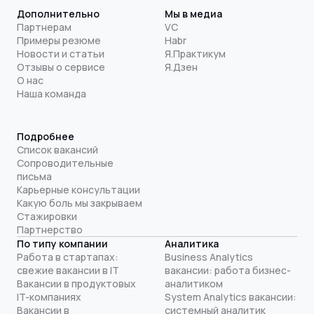
Дополнительно
Мы в медиа
Партнерам
VC
Примеры резюме
Habr
Новости и статьи
Я.Практикум
Отзывы о сервисе
Я.Дзен
О нас
Наша команда
Подробнее
Список вакансий
Сопроводительные
письма
Карьерные консультации
Какую боль мы закрываем
Стажировки
Партнерство
По типу компании
Аналитика
Работа в стартапах:
Business Analytics
свежие вакансии в IT
вакансии: работа бизнес-
Вакансии в продуктовых
аналитиком
IT-компаниях
System Analytics вакансии:
Вакансии в
системный аналитик