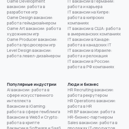
Game Development
IT вакансии в Германии:
вакансии: работа в
работа и карьера
разработке игр
IT вакансии на Кипре:
Game Design вакансии:
работа в кипрских
работа геймдизайнером
компаниях
Game Art вакансии: работа
IT вакансии в США: работа
художником игр
в американских компаниях
Game Producer вакансии:
IT вакансии в Канаде:
работа продюсером игр
работа в канадских IT
Level Design вакансии:
IT вакансии в Израиле:
работа левел-дизайнером
работа и релокация
IT вакансии в России:
работа в РФ компаниях
Популярные индустрии
Люди и бизнес
AI вакансии: работа в
HR Recruiting вакансии:
сфере искусственного
работа рекрутером
интеллекта
HR Operations вакансии:
Вакансии в iGaming:
работа в HR
работа в сфере гемблинга
HR BP вакансии: работа
Вакансии в Web3 и Crypto:
HR-бизнес-партнером
работа в крипте
Sales вакансии: работа в
Вакансии в Software и SaaS
продажах IT-продуктов