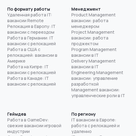
По формату работы
Менеджмент
Удаленная работа IT:
Product Management
вакансии Remote
вакансии: работа
Релокация в Европу: IT
менеджером
вакансии с переездом
Project Management
Работа в Германии: IT
вакансии: работа
вакансии с релокацией
проджектом
Работа в США с
Program Management
релокацией: вакансии в
вакансии в IT
Америке
Delivery Management
Работа на Кипре: IT
вакансии в IT
вакансии с релокацией
Engineering Management
Работа в Канаде: IT
вакансии: управление
вакансии с релокацией
разработкой
Management вакансии:
управленческие роли в IT
Геймдев
По региону
Работа в GameDev:
IT вакансии в Европе:
свежие вакансии игровой
работа с релокацией и
индустрии
удаленно