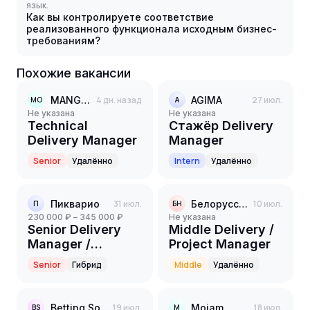
язык.
Как вы контролируете соответствие
реализованного функционала исходным бизнес-
требованиям?
Похожие вакансии
MANGO OFFICE
4 дн. назад
AGIMA
27 июл.
MO
A
Не указана
Не указана
Technical
Стажёр Delivery
Delivery Manager
Manager
Senior
Удалённо
Intern
Удалённо
Пикварио
31 июл.
Белорусский народный банк
10 июл.
П
БН
230 000 ₽ – 345 000 ₽
Не указана
Senior Delivery
Middle Delivery /
Manager /
Project Manager
Руководитель
Senior
Гибрид
Middle
Удалённо
проектов
разработки
Betting Software
19 июл.
Mojam
18 июл.
BS
M