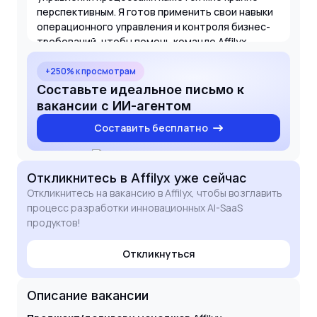
перспективным. Я готов применить свои навыки
операционного управления и контроля бизнес-
требований, чтобы помочь команде Affilyx
достигать поставленных целей и
масштабировать текущие веб-сервисы. Буду
+250% к просмотрам
рад обсудить, как мой опыт поможет сделать
Составьте идеальное письмо к
ваши процессы еще более измеримыми и
вакансии с ИИ-агентом
эффективными.
Составить бесплатно
Откликнитесь
в Affilyx
уже сейчас
Откликнитесь на вакансию в Affilyx, чтобы возглавить
процесс разработки инновационных AI-SaaS
продуктов!
Откликнуться
Описание вакансии