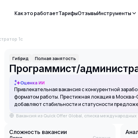
Как это работает
Тарифы
Отзывы
Инструменты
стратор 1с
Гибрид
Полная занятость
Программист/администра
Оценка ИИ
Привлекательная вакансия с конкурентной заработ
форматом работы. Престижная локация в Москва-С
добавляют стабильности и статусности предлож
Вакансия из Quick Offer Global, списка международны
Сложность вакансии
Анал
Легко
Сложно