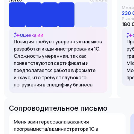
Меди
230 
Рыно
180 
Оценка ИИ
Позиция требует уверенных навыков
Пр
разработки и администрирования 1С.
ру
Сложность умеренная, так как
гр
приветствуются сертификаты и
Mid
предполагается работа в формате
Мо
инхаус, что требует глубокого
пр
погружения в специфику бизнеса.
Сопроводительное письмо
Меня заинтересовала вакансия
программиста/администратора 1С в