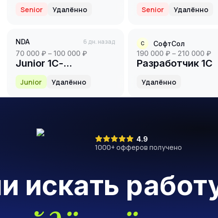
Middle+, Senior
Developer (ЭТрН
Senior
Удалённо
Senior
Удалённо
NDA
6 дн. назад
СофтСол
С
70 000 ₽ – 100 000 ₽
190 000 ₽ – 210 000 ₽
Junior 1С-
Разработчик 1С
разработчик
Junior
Удалённо
Удалённо
4.9
1000
+ офферов получено
ли искать работ