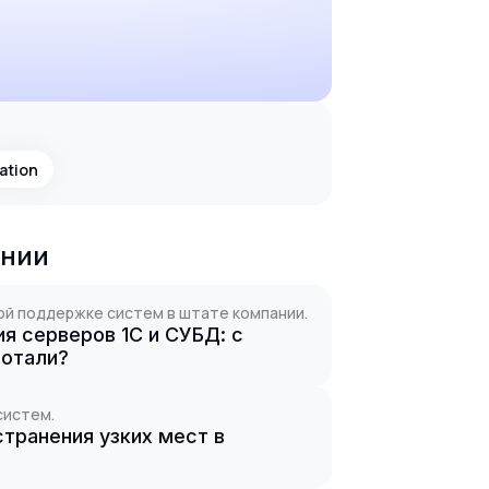
ation
ании
ой поддержке систем в штате компании.
я серверов 1С и СУБД: с
ботали?
систем.
странения узких мест в