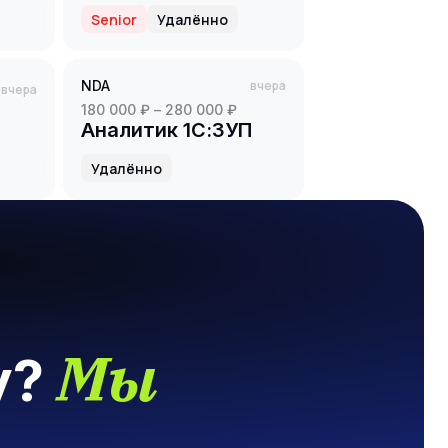
)
HR ABAP & SAP CPI
Senior
Удалённо
NDA
вчера
вчера
180 000 ₽ – 280 000 ₽
Аналитик 1С:ЗУП
Удалённо
Мы
у?