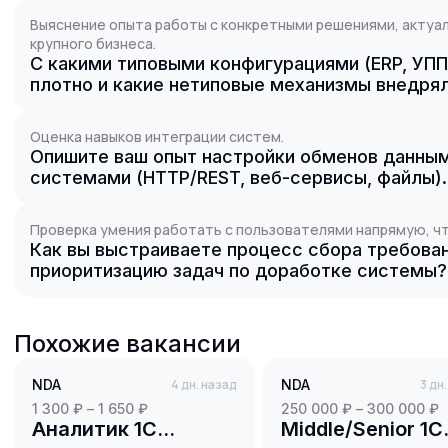
Выяснение опыта работы с конкретными решениями, актуал
крупного бизнеса.
С какими типовыми конфигурациями (ERP, УПП
плотно и какие нетиповые механизмы внедря
Оценка навыков интеграции систем.
Опишите ваш опыт настройки обменов данным
системами (HTTP/REST, веб-сервисы, файлы).
Проверка умения работать с пользователями напрямую, чт
Как вы выстраиваете процесс сбора требован
приоритизацию задач по доработке системы?
Похожие вакансии
NDA
4 дн. назад
NDA
3 дн
1 300 ₽ – 1 650 ₽
250 000 ₽ – 300 000 ₽
Аналитик 1С
Middle/Senior 1C