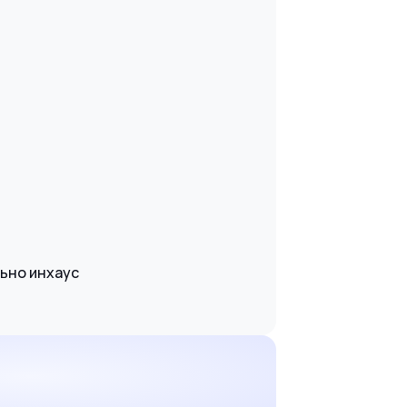
ьно инхаус