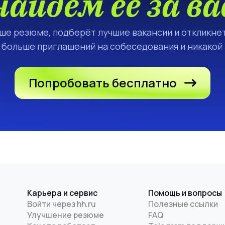
найдём её за ва
аше резюме, подберёт лучшие вакансии и откликнет
а больше приглашений на собеседования и никакой
Попробовать бесплатно
Карьера и сервис
Помощь и вопросы
Войти через hh.ru
Полезные ссылки
Улучшение резюме
FAQ
и