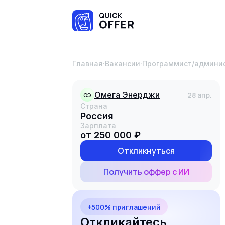
Главная
·
Вакансии
·
Программист/админи
Омега Энерджи
28 апр.
ОЭ
Страна
Россия
Зарплата
от 250 000 ₽
Откликнуться
Получить оффер с ИИ
+500% приглашений
Откликайтесь