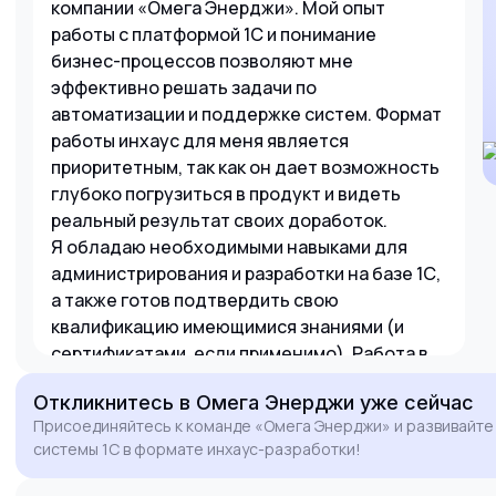
компании «Омега Энерджи». Мой опыт
работы с платформой 1С и понимание
бизнес-процессов позволяют мне
эффективно решать задачи по
автоматизации и поддержке систем. Формат
работы инхаус для меня является
приоритетным, так как он дает возможность
глубоко погрузиться в продукт и видеть
реальный результат своих доработок.
Я обладаю необходимыми навыками для
администрирования и разработки на базе 1С,
а также готов подтвердить свою
квалификацию имеющимися знаниями (и
сертификатами, если применимо). Работа в
офисе в Москва-Сити или гибридный формат
Откликнитесь
в Омега Энерджи
уже сейчас
мне полностью подходят. Буду рад
Присоединяйтесь к команде «Омега Энерджи» и развивайт
обсудить, как мой опыт поможет в развитии
системы 1С в формате инхаус-разработки!
ИТ-инфраструктуры вашей компании.