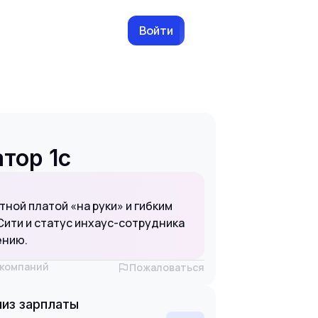
Войти
тор 1с
ной платой «на руки» и гибким
ити и статус инхаус-сотрудника
ению.
х компаний
Пожаловаться
из зарплаты