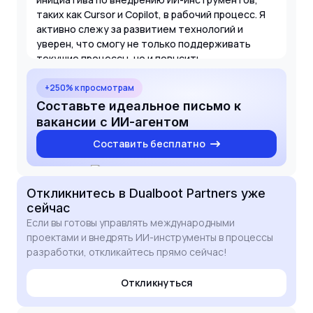
таких как Cursor и Copilot, в рабочий процесс. Я
активно слежу за развитием технологий и
уверен, что смогу не только поддерживать
текущие процессы, но и повысить
эффективность команды за счет современных
решений. Буду рад обсудить, как мой опыт
+250% к просмотрам
поможет вашим проектам достигать целей MVP.
Составьте идеальное письмо к
вакансии с ИИ-агентом
Составить бесплатно
Откликнитесь
в Dualboot Partners
уже
сейчас
Если вы готовы управлять международными
проектами и внедрять ИИ-инструменты в процессы
разработки, откликайтесь прямо сейчас!
Откликнуться