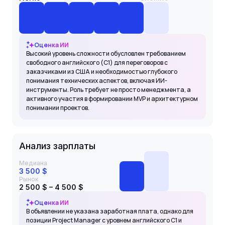
Оценка ИИ
Высокий уровень сложности обусловлен требованием
свободного английского (C1) для переговоров с
заказчиками из США и необходимостью глубокого
понимания технических аспектов, включая ИИ-
инструменты. Роль требует не просто менеджмента, а
активного участия в формировании MVP и архитектурном
понимании проектов.
Анализ зарплаты
Медиана
3 500 $
Рынок
2 500 $ – 4 500 $
Оценка ИИ
В объявлении не указана заработная плата, однако для
позиции Project Manager с уровнем английского C1 и