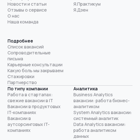
Новости и статьи
Я.Практикум
Отзывы о сервисе
Я.Дзен
О нас
Наша команда
Подробнее
Список вакансий
Сопроводительные
письма
Карьерные консультации
Какую боль мы закрываем
Стажировки
Партнерство
По типу компании
Аналитика
Работа в стартапах:
Business Analytics
свежие вакансии в IT
вакансии: работа бизнес-
Вакансии в продуктовых
аналитиком
IT-компаниях
System Analytics вакансии:
Вакансии в
системный аналитик
аутсорсинговых IT-
Data Analytics вакансии:
компаниях
работа аналитиком
данных