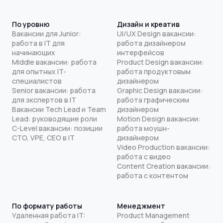
По уровню
Дизайн и креатив
Вакансии для Junior:
UI/UX Design вакансии:
работа в IT для
работа дизайнером
начинающих
интерфейсов
Middle вакансии: работа
Product Design вакансии:
для опытных IT-
работа продуктовым
специалистов
дизайнером
Senior вакансии: работа
Graphic Design вакансии:
для экспертов в IT
работа графическим
Вакансии Tech Lead и Team
дизайнером
Lead: руководящие роли
Motion Design вакансии:
C-Level вакансии: позиции
работа моушн-
CTO, VPE, CEO в IT
дизайнером
Video Production вакансии:
работа с видео
Content Creation вакансии:
работа с контентом
По формату работы
Менеджмент
Удаленная работа IT:
Product Management