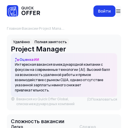
Войти
Главная
·
Вакансии
·
Project Manager
Удалённо
Полная занятость
Project Manager
Оценка ИИ
Интересная вакансия в международной компании с
фокусом на современные технологии (AI). Высокий балл
за возможность удаленной работы и прямое
взаимодействие с рынком США, однако отсутствие
указанной зарплаты немного снижает
привлекательность.
Вакансия из Quick Offer Global,
Пожаловаться
списка международных компаний
Сложность вакансии
Легко
Сложно