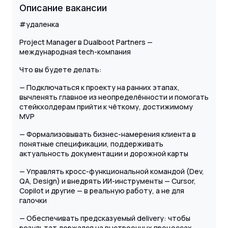
Описание вакансии
#удаленка
Project Manager в Dualboot Partners —
международная tech-компания
Что вы будете делать:
— Подключаться к проекту на ранних этапах,
вычленять главное из неопределённости и помогать
стейкхолдерам прийти к чёткому, достижимому
MVP
— Формализовывать бизнес-намерения клиента в
понятные спецификации, поддерживать
актуальность документации и дорожной карты
— Управлять кросс-функциональной командой (Dev,
QA, Design) и внедрять ИИ-инструменты — Cursor,
Copilot и другие — в реальную работу, а не для
галочки
— Обеспечивать предсказуемый delivery: чтобы
результат держался на выстроенных процессах