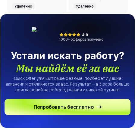
на банковский
маркетинговое
Удалённо
Удалённо
проект
агентство
4.9
1000
+ офферов получено
Устали искать работу?
Мы найдём её за вас
Quick Offer улучшит ваше резюме, подберёт лучшие
вакансии и откликнется за вас. Результат — в 3 раза больше
приглашений на собеседования и никакой рутины!
Попробовать бесплатно