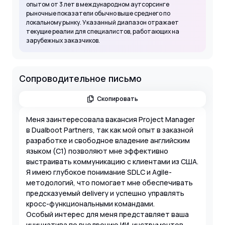
опытом от 3 лет в международном аутсорсинге
рыночные показатели обычно выше среднего по
локальному рынку. Указанный диапазон отражает
текущие реалии для специалистов, работающих на
зарубежных заказчиков.
Сопроводительное письмо
Скопировать
Меня заинтересовала вакансия Project Manager
в Dualboot Partners, так как мой опыт в заказной
разработке и свободное владение английским
языком (C1) позволяют мне эффективно
выстраивать коммуникацию с клиентами из США.
Я имею глубокое понимание SDLC и Agile-
методологий, что помогает мне обеспечивать
предсказуемый delivery и успешно управлять
кросс-функциональными командами.
Особый интерес для меня представляет ваша
инициатива по внедрению ИИ-инструментов,