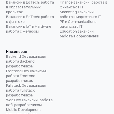
Вакансии в EdTech: работа
Finance вакансии: работа в
в образовательных
финансах в IT
проектах
Marketing вакансии:
Вакансии в FinTech: работа
работа в маркетинге IT
в финтехе
PR и Communications
Вакансии в IoT и Hardware:
вакансии в IT
работа с железом
Education вакансии:
работа в образовании
Инженерия
Backend Dev вакансии:
работа Backend
разработчиком
Frontend Dev вакансии:
работа Frontend
разработчиком
Fullstack Dev вакансии:
работа Fullstack
разработчиком
Web Dev вакансии: работа
веб-разработчиком
Mobile Development