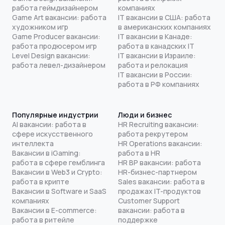
работа геймдизайнером
компаниях
Game Art вакансии: работа
IT вакансии в США: работа
художником игр
в американских компаниях
Game Producer вакансии:
IT вакансии в Канаде:
работа продюсером игр
работа в канадских IT
Level Design вакансии:
IT вакансии в Израиле:
работа левел-дизайнером
работа и релокация
IT вакансии в России:
работа в РФ компаниях
Популярные индустрии
Люди и бизнес
AI вакансии: работа в
HR Recruiting вакансии:
сфере искусственного
работа рекрутером
интеллекта
HR Operations вакансии:
Вакансии в iGaming:
работа в HR
работа в сфере гемблинга
HR BP вакансии: работа
Вакансии в Web3 и Crypto:
HR-бизнес-партнером
работа в крипте
Sales вакансии: работа в
Вакансии в Software и SaaS
продажах IT-продуктов
компаниях
Customer Support
Вакансии в E-commerce:
вакансии: работа в
работа в ритейле
поддержке