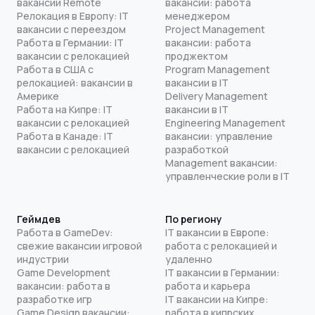
вакансии Remote
вакансии: работа
Релокация в Европу: IT
менеджером
вакансии с переездом
Project Management
Работа в Германии: IT
вакансии: работа
вакансии с релокацией
проджектом
Работа в США с
Program Management
релокацией: вакансии в
вакансии в IT
Америке
Delivery Management
Работа на Кипре: IT
вакансии в IT
вакансии с релокацией
Engineering Management
Работа в Канаде: IT
вакансии: управление
вакансии с релокацией
разработкой
Management вакансии:
управленческие роли в IT
Геймдев
По региону
Работа в GameDev:
IT вакансии в Европе:
свежие вакансии игровой
работа с релокацией и
индустрии
удаленно
Game Development
IT вакансии в Германии:
вакансии: работа в
работа и карьера
разработке игр
IT вакансии на Кипре:
Game Design вакансии:
работа в кипрских