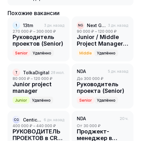
Похожие вакансии
13tm
3 дн. назад
Next Genium
3 дн. назад
1
NG
270 000 ₽ – 300 000 ₽
90 000 ₽ – 120 000 ₽
Руководитель
Junior / Middle
проектов (Senior)
Project Manager
(PR-
Senior
Удалённо
Middle
Удалённо
направление)
NDA
5 дн. назад
TolkaDigital
28 июл.
T
80 000 ₽ – 120 000 ₽
до 300 000 ₽
Junior project
Руководитель
manager
проекта (Senior)
Junior
Удалённо
Senior
Удалённо
NDA
20 ч.
Centicore Group
6 дн. назад
CG
400 000 ₽ – 440 000 ₽
от 30 000 ₽
РУКОВОДИТЕЛЬ
Проджект-
ПРОЕКТОВ в CRM
менеджер в