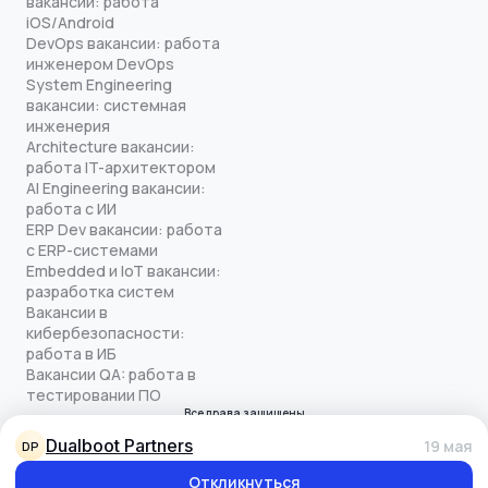
вакансии: работа
iOS/Android
DevOps вакансии: работа
инженером DevOps
System Engineering
вакансии: системная
инженерия
Architecture вакансии:
работа IT-архитектором
AI Engineering вакансии:
работа с ИИ
ERP Dev вакансии: работа
с ERP-системами
Embedded и IoT вакансии:
разработка систем
Вакансии в
кибербезопасности:
работа в ИБ
Вакансии QA: работа в
тестировании ПО
Все права защищены
© quick-offer.ru 2024–2026
Dualboot Partners
19 мая
DP
Использование cookie
Оферта на оказание услуг
Откликнуться