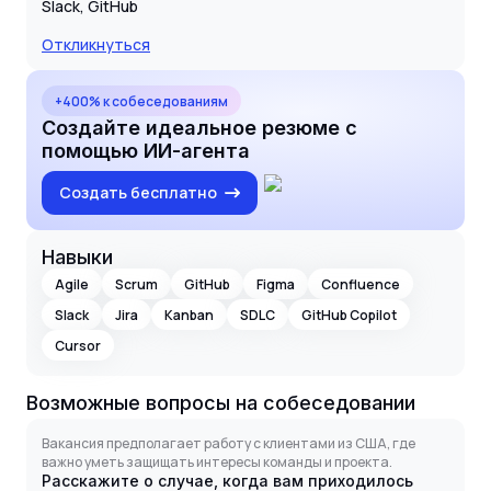
Slack, GitHub
Откликнуться
+400% к собеседованиям
Создайте идеальное резюме с
помощью ИИ-агента
Создать бесплатно
Навыки
Agile
Scrum
GitHub
Figma
Confluence
Slack
Jira
Kanban
SDLC
GitHub Copilot
Cursor
Возможные вопросы на собеседовании
Вакансия предполагает работу с клиентами из США, где
важно уметь защищать интересы команды и проекта.
Расскажите о случае, когда вам приходилось