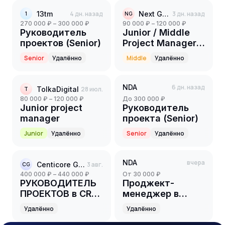
13tm
4 дн. назад
Next Genium
3 дн. назад
1
NG
270 000 ₽ – 300 000 ₽
90 000 ₽ – 120 000 ₽
Руководитель
Junior / Middle
проектов (Senior)
Project Manager
(PR-
Senior
Удалённо
Middle
Удалённо
направление)
NDA
6 дн. назад
TolkaDigital
28 июл.
T
80 000 ₽ – 120 000 ₽
до 300 000 ₽
Junior project
Руководитель
manager
проекта (Senior)
Junior
Удалённо
Senior
Удалённо
NDA
вчера
Centicore Group
3 авг.
CG
400 000 ₽ – 440 000 ₽
от 30 000 ₽
РУКОВОДИТЕЛЬ
Проджект-
ПРОЕКТОВ в CRM
менеджер в
на банковский
маркетинговое
Удалённо
Удалённо
проект
агентство