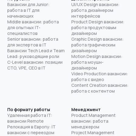
Вакансии для Junior:
UI/UX Design вакансии:
работа в IT для
работа дизайнером
начинающих
интерфейсов
Middle вакансии: работа
Product Design вакансии:
для опытных IT-
работа продуктовым
специалистов
дизайнером
Senior вакансии: работа
Graphic Design вакансии:
для экспертов в IT
работа графическим
Вакансии Tech Lead и Team
дизайнером
Lead: руководящие роли
Motion Design вакансии:
C-Level вакансии: позиции
работа моушн-
CTO, VPE, CEO в IT
дизайнером
Video Production вакансии:
работа с видео
Content Creation вакансии:
работа с контентом
По формату работы
Менеджмент
Удаленная работа IT:
Product Management
вакансии Remote
вакансии: работа
Релокация в Европу: IT
менеджером
вакансии с переездом
Project Management