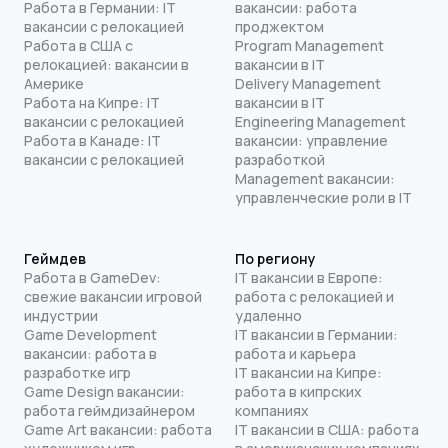
Работа в Германии: IT
вакансии: работа
вакансии с релокацией
проджектом
Работа в США с
Program Management
релокацией: вакансии в
вакансии в IT
Америке
Delivery Management
Работа на Кипре: IT
вакансии в IT
вакансии с релокацией
Engineering Management
Работа в Канаде: IT
вакансии: управление
вакансии с релокацией
разработкой
Management вакансии:
управленческие роли в IT
Геймдев
По региону
Работа в GameDev:
IT вакансии в Европе:
свежие вакансии игровой
работа с релокацией и
индустрии
удаленно
Game Development
IT вакансии в Германии:
вакансии: работа в
работа и карьера
разработке игр
IT вакансии на Кипре:
Game Design вакансии:
работа в кипрских
работа геймдизайнером
компаниях
Game Art вакансии: работа
IT вакансии в США: работа