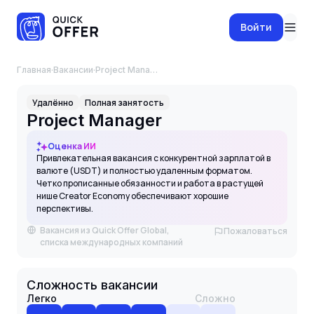
Войти
Главная
·
Вакансии
·
Project Manager
Удалённо
Полная занятость
Project Manager
Оценка ИИ
Привлекательная вакансия с конкурентной зарплатой в
валюте (USDT) и полностью удаленным форматом.
Четко прописанные обязанности и работа в растущей
нише Creator Economy обеспечивают хорошие
перспективы.
Вакансия из Quick Offer Global,
Пожаловаться
списка международных компаний
Сложность вакансии
Легко
Сложно