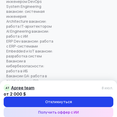
инженером DevOps
System Engineering
вакансии: системная
инженерия
Architecture вакансии:
работа IT-архитектором
AI Engineering вакансии:
работа с ИИ
ERP Dev вакансии: работа
с ERP-системами
Embedded и IoT вакансии:
разработка систем
Вакансии в
кибербезопасности:
работа в ИБ
Вакансии QA: работа в
тестировании ПО
Все права защищены
Apree team
8 июл.
AT
© quick-offer.ru 2024–2026
от 2 000 $
Использование cookie
Оферта на оказание услуг
Откликнуться
Политика конфиденциальности
Обработка персональных данных
Получить оффер с ИИ