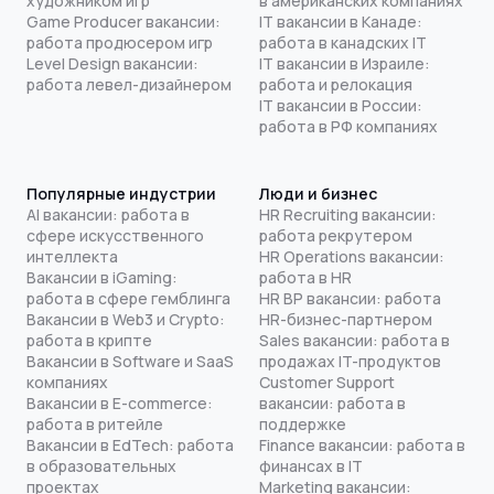
художником игр
в американских компаниях
Game Producer вакансии:
IT вакансии в Канаде:
работа продюсером игр
работа в канадских IT
Level Design вакансии:
IT вакансии в Израиле:
работа левел-дизайнером
работа и релокация
IT вакансии в России:
работа в РФ компаниях
Популярные индустрии
Люди и бизнес
AI вакансии: работа в
HR Recruiting вакансии:
сфере искусственного
работа рекрутером
интеллекта
HR Operations вакансии:
Вакансии в iGaming:
работа в HR
работа в сфере гемблинга
HR BP вакансии: работа
Вакансии в Web3 и Crypto:
HR-бизнес-партнером
работа в крипте
Sales вакансии: работа в
Вакансии в Software и SaaS
продажах IT-продуктов
компаниях
Customer Support
Вакансии в E-commerce:
вакансии: работа в
работа в ритейле
поддержке
Вакансии в EdTech: работа
Finance вакансии: работа в
в образовательных
финансах в IT
проектах
Marketing вакансии: