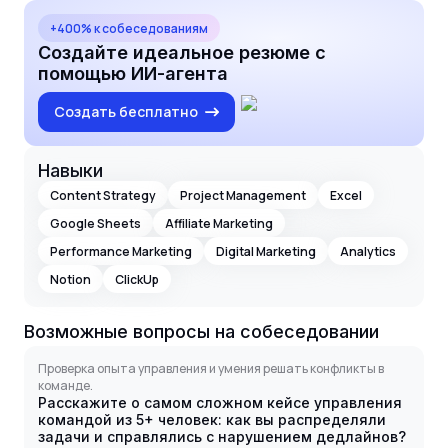
+400% к собеседованиям
Создайте идеальное резюме с
помощью ИИ-агента
Создать бесплатно
Навыки
Content Strategy
Project Management
Excel
Google Sheets
Affiliate Marketing
Performance Marketing
Digital Marketing
Analytics
Notion
ClickUp
Возможные вопросы на собеседовании
Проверка опыта управления и умения решать конфликты в
команде.
Расскажите о самом сложном кейсе управления
командой из 5+ человек: как вы распределяли
задачи и справлялись с нарушением дедлайнов?