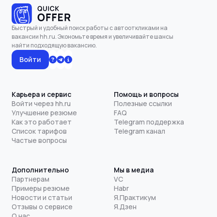
Быстрый и удобный поиск работы с автооткликами на
вакансии hh.ru. Экономьте время и увеличивайте шансы
найти подходящую вакансию.
Войти
Карьера и сервис
Помощь и вопросы
Войти через hh.ru
Полезные ссылки
Улучшение резюме
FAQ
Как это работает
Telegram поддержка
Список тарифов
Telegram канал
Частые вопросы
Дополнительно
Мы в медиа
Партнерам
VC
Примеры резюме
Habr
Новости и статьи
Я.Практикум
Отзывы о сервисе
Я.Дзен
О нас