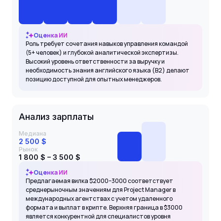
Оценка ИИ
Роль требует сочетания навыков управления командой
(5+ человек) и глубокой аналитической экспертизы.
Высокий уровень ответственности за выручку и
необходимость знания английского языка (B2) делают
позицию доступной для опытных менеджеров.
Анализ зарплаты
Медиана
2 500 $
Рынок
1 800 $ – 3 500 $
Оценка ИИ
Предлагаемая вилка $2000–3000 соответствует
среднерыночным значениям для Project Manager в
международных агентствах с учетом удаленного
формата и выплат в крипте. Верхняя граница в $3000
является конкурентной для специалистов уровня