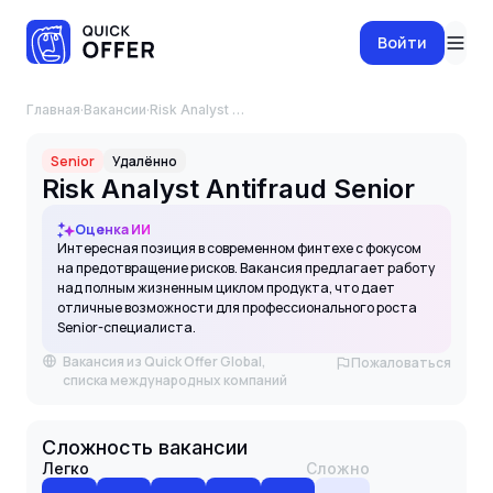
Войти
Главная
·
Вакансии
·
Risk Analyst Antifraud Senior
Senior
Удалённо
Risk Analyst Antifraud Senior
Оценка ИИ
Интересная позиция в современном финтехе с фокусом
на предотвращение рисков. Вакансия предлагает работу
над полным жизненным циклом продукта, что дает
отличные возможности для профессионального роста
Senior-специалиста.
Вакансия из Quick Offer Global,
Пожаловаться
списка международных компаний
Сложность вакансии
Легко
Сложно