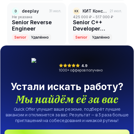
deeplay
31 июл.
КИТ Консалт
21 июл.
D
КК
Не указана
425 000 ₽ – 517 000 ₽
Senior Reverse
Senior C++
Engineer
Developer
(System
Senior
Удалённо
Senior
Удалённо
Programming, DLP
/ Information
Security)
4.9
1000
+ офферов получено
Устали искать работу?
Мы найдём её за вас
Quick Offer улучшит ваше резюме, подберёт лучшие
вакансии и откликнется за вас. Результат — в 3 раза больше
приглашений на собеседования и никакой рутины!