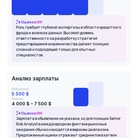
Оценка ИИ
Роль требует глубокой экспертизы в области кредитного
фрода и анализа данных. Высокий уровень
ответственности за разработку стратегий
предотвращения мошенничества делает позицию
сложной и подходящей только для опытных
специалистов.
Анализ зарплаты
Медиана
5 500 $
Рынок
4 000 $ – 7 500 $
Оценка ИИ
Зарплата в объявлении не указана, но для позиции Senior
Risk Analyst в международном финтехе рыночные
ожидания обычно находятся в верхнем диапазоне.
Предложенные оценки отражают средние показатели