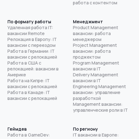
работа с контентом
По формату работы
Менеджмент
Удаленная работа IT:
Product Management
вакансии Remote
вакансии: работа
Релокация в Европу: IT
менеджером
вакансии с переездом
Project Management
Работа в Германии: IT
вакансии: работа
вакансии с релокацией
проджектом
Работа в США с
Program Management
релокацией: вакансии в
вакансии в IT
Америке
Delivery Management
Работа на Кипре: IT
вакансии в IT
вакансии с релокацией
Engineering Management
Работа в Канаде: IT
вакансии: управление
вакансии с релокацией
разработкой
Management вакансии:
управленческие роли в IT
Геймдев
По региону
Работа в GameDev:
IT вакансии в Европе: