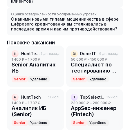
клиентов?
Оценка осведомленности о современных угрозах.
С какими новыми типами мошенничества в сфере
цифрового кредитования вы сталкивались в
последнее время и как им противодействовали?
Похожие вакансии
HuntTech
5 дн. назад
Done IT
6 дн. назад
H
DI
1 400 ₽ – 1 700 ₽
50 000 ₽ – 150 000 ₽
Senior Аналитик
Специалист по
ИБ
тестированию на
проникновение
Senior
Удалённо
Senior
Удалённо
(пентестер) в
сфере ИБ
HuntTech
31 июл.
TopSelection
15 июл.
H
T
1 400 ₽ – 1 737 ₽
230 000 ₽ – 260 000 ₽
Аналитик ИБ
AppSec-инженер
(Senior)
(Fintech)
Senior
Удалённо
Senior
Удалённо