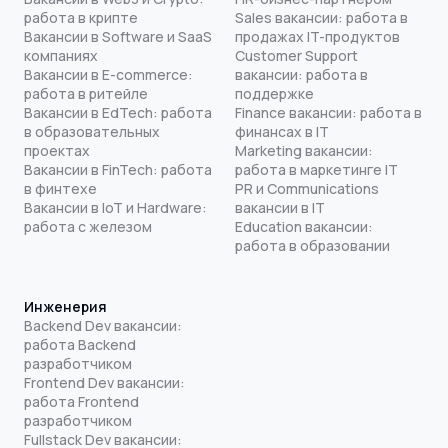
работа в крипте
Sales вакансии: работа в
Вакансии в Software и SaaS
продажах IT-продуктов
компаниях
Customer Support
Вакансии в E-commerce:
вакансии: работа в
работа в ритейле
поддержке
Вакансии в EdTech: работа
Finance вакансии: работа в
в образовательных
финансах в IT
проектах
Marketing вакансии:
Вакансии в FinTech: работа
работа в маркетинге IT
в финтехе
PR и Communications
Вакансии в IoT и Hardware:
вакансии в IT
работа с железом
Education вакансии:
работа в образовании
Инженерия
Backend Dev вакансии:
работа Backend
разработчиком
Frontend Dev вакансии:
работа Frontend
разработчиком
Fullstack Dev вакансии: