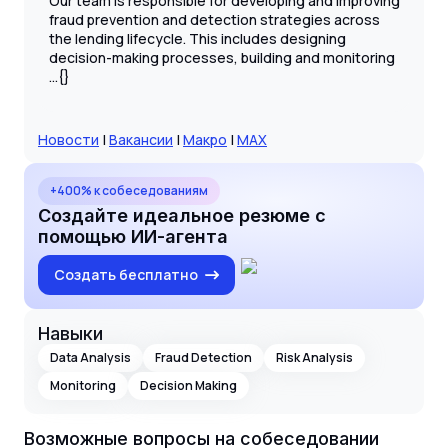
Our team is responsible for developing and improving
fraud prevention and detection strategies across
the lending lifecycle. This includes designing
decision-making processes, building and monitoring
...{}
Новости
|
Вакансии
|
Макро
|
MAX
+400% к собеседованиям
Создайте идеальное резюме с
помощью ИИ-агента
Создать бесплатно
Навыки
Data Analysis
Fraud Detection
Risk Analysis
Monitoring
Decision Making
Возможные вопросы на собеседовании