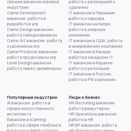
свежие вакансии игровой
работа с релокацией и
индустрии
удаленно
Game Development
IT вакансии в Германии:
вакансии: работа в
работа и карьера
разработке игр
IT вакансии на Кипре:
Game Design вакансии:
работа в кипрских
работа геймдизайнером
компаниях
Game Art вакансии: работа
IT вакансии в США: работа
художником игр
в американских компаниях
Game Producer вакансии:
IT вакансии в Канаде:
работа продюсером игр
работа в канадских IT
Level Design вакансии:
IT вакансии в Израиле:
работа левел-дизайнером
работа и релокация
IT вакансии в России:
работа в РФ компаниях
Популярные индустрии
Люди и бизнес
AI вакансии: работа в
HR Recruiting вакансии:
сфере искусственного
работа рекрутером
интеллекта
HR Operations вакансии:
Вакансии в iGaming:
работа в HR
работа в сфере гемблинга
HR BP вакансии: работа
Вакансии в Web3 и Crypto:
HR-бизнес-партнером