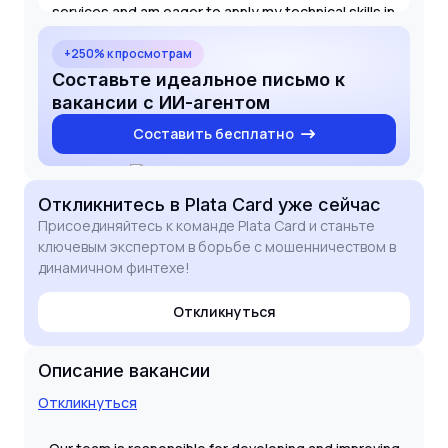
services and am eager to apply my technical skills in
risk modeling and data analysis to help the team
stay ahead of emerging fraud threats. I look
+250% к просмотрам
forward to the possibility of contributing to your
Составьте идеальное письмо к
team's success.
вакансии с ИИ-агентом
Составить бесплатно
Откликнитесь
в Plata Card
уже сейчас
Присоединяйтесь к команде Plata Card и станьте
ключевым экспертом в борьбе с мошенничеством в
динамичном финтехе!
Откликнуться
Описание вакансии
Откликнуться