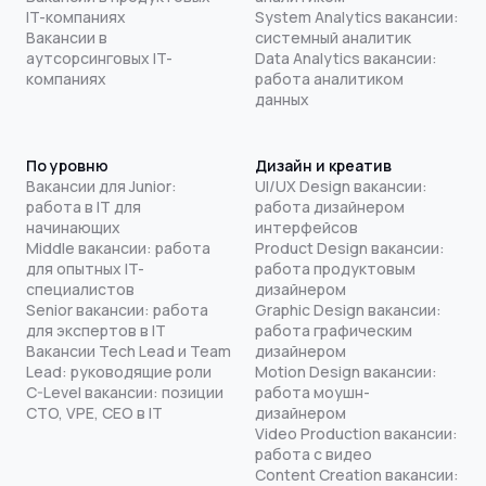
IT-компаниях
System Analytics вакансии:
Вакансии в
системный аналитик
аутсорсинговых IT-
Data Analytics вакансии:
компаниях
работа аналитиком
данных
По уровню
Дизайн и креатив
Вакансии для Junior:
UI/UX Design вакансии:
работа в IT для
работа дизайнером
начинающих
интерфейсов
Middle вакансии: работа
Product Design вакансии:
для опытных IT-
работа продуктовым
специалистов
дизайнером
Senior вакансии: работа
Graphic Design вакансии:
для экспертов в IT
работа графическим
Вакансии Tech Lead и Team
дизайнером
Lead: руководящие роли
Motion Design вакансии:
C-Level вакансии: позиции
работа моушн-
CTO, VPE, CEO в IT
дизайнером
Video Production вакансии:
работа с видео
Content Creation вакансии: