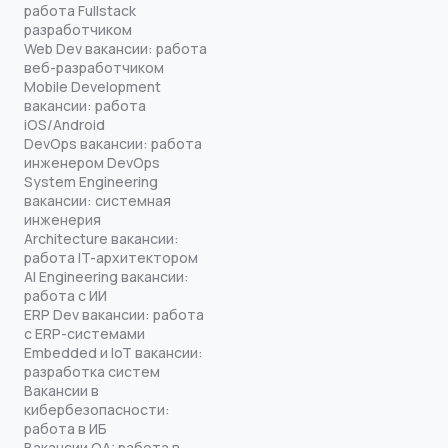
работа Fullstack
разработчиком
Web Dev вакансии: работа
веб-разработчиком
Mobile Development
вакансии: работа
iOS/Android
DevOps вакансии: работа
инженером DevOps
System Engineering
вакансии: системная
инженерия
Architecture вакансии:
работа IT-архитектором
AI Engineering вакансии:
работа с ИИ
ERP Dev вакансии: работа
с ERP-системами
Embedded и IoT вакансии:
разработка систем
Вакансии в
кибербезопасности:
работа в ИБ
Вакансии QA: работа в