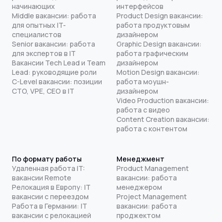
начинающих
интерфейсов
Middle вакансии: работа
Product Design вакансии:
для опытных IT-
работа продуктовым
специалистов
дизайнером
Senior вакансии: работа
Graphic Design вакансии:
для экспертов в IT
работа графическим
Вакансии Tech Lead и Team
дизайнером
Lead: руководящие роли
Motion Design вакансии:
C-Level вакансии: позиции
работа моушн-
CTO, VPE, CEO в IT
дизайнером
Video Production вакансии:
работа с видео
Content Creation вакансии:
работа с контентом
По формату работы
Менеджмент
Удаленная работа IT:
Product Management
вакансии Remote
вакансии: работа
Релокация в Европу: IT
менеджером
вакансии с переездом
Project Management
Работа в Германии: IT
вакансии: работа
вакансии с релокацией
проджектом