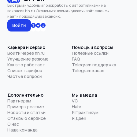
Быстрый и удобный поиск работы с автооткликами на
вакансии hh.ru. Экономьте время и увеличивайте шансы
найти подходящую вакансию.
Войти
Карьера и сервис
Помощь и вопросы
Войти через hh.ru
Полезные ссылки
Улучшение резюме
FAQ
Как это работает
Telegram поддержка
Список тарифов
Telegram канал
Частые вопросы
Дополнительно
Мы в медиа
Партнерам
VC
Примеры резюме
Habr
Новости и статьи
Я.Практикум
Отзывы о сервисе
Я.Дзен
О нас
Наша команда