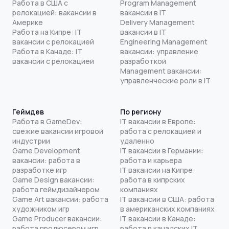
Работа в США с
Program Management
релокацией: вакансии в
вакансии в IT
Америке
Delivery Management
Работа на Кипре: IT
вакансии в IT
вакансии с релокацией
Engineering Management
Работа в Канаде: IT
вакансии: управление
вакансии с релокацией
разработкой
Management вакансии:
управленческие роли в IT
Геймдев
По региону
Работа в GameDev:
IT вакансии в Европе:
свежие вакансии игровой
работа с релокацией и
индустрии
удаленно
Game Development
IT вакансии в Германии:
вакансии: работа в
работа и карьера
разработке игр
IT вакансии на Кипре:
Game Design вакансии:
работа в кипрских
работа геймдизайнером
компаниях
Game Art вакансии: работа
IT вакансии в США: работа
художником игр
в американских компаниях
Game Producer вакансии:
IT вакансии в Канаде:
работа продюсером игр
работа в канадских IT