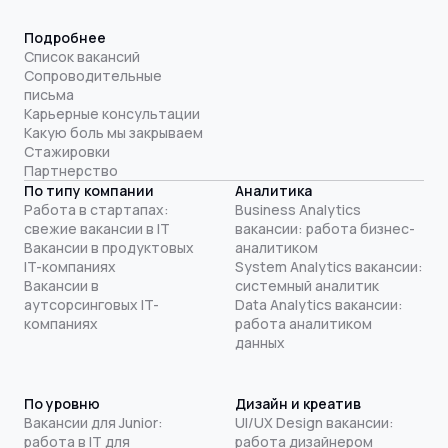
Подробнее
Список вакансий
Сопроводительные
письма
Карьерные консультации
Какую боль мы закрываем
Стажировки
Партнерство
По типу компании
Аналитика
Работа в стартапах:
Business Analytics
свежие вакансии в IT
вакансии: работа бизнес-
Вакансии в продуктовых
аналитиком
IT-компаниях
System Analytics вакансии:
Вакансии в
системный аналитик
аутсорсинговых IT-
Data Analytics вакансии:
компаниях
работа аналитиком
данных
По уровню
Дизайн и креатив
Вакансии для Junior:
UI/UX Design вакансии:
работа в IT для
работа дизайнером