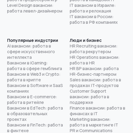
Level Design вакансии:
IT вакансии в Израиле:
работа левел-дизайнером
работа и релокация
IT вакансии в России:
работа в РФ компаниях
Популярные индустрии
Люди и бизнес
AI вакансии: работа в
HR Recruiting вакансии:
сфере искусственного
работа рекрутером
интеллекта
HR Operations вакансии:
Вакансии в iGaming:
работа в HR
работа в сфере гемблинга
HR BP вакансии: работа
Вакансии в Web3 и Crypto:
HR-бизнес-партнером
работа в крипте
Sales вакансии: работа в
Вакансии в Software и SaaS
продажах IT-продуктов
компаниях
Customer Support
Вакансии в E-commerce:
вакансии: работа в
работа в ритейле
поддержке
Вакансии в EdTech: работа
Finance вакансии: работа в
в образовательных
финансах в IT
проектах
Marketing вакансии:
Вакансии в FinTech: работа
работа в маркетинге IT
в финтехе
PR и Communications