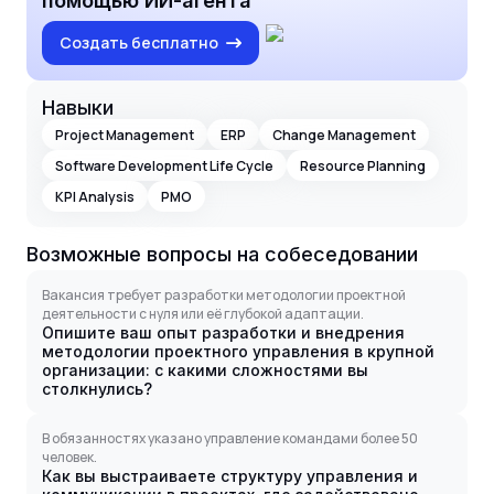
помощью ИИ-агента
Создать бесплатно
Навыки
Project Management
ERP
Change Management
Software Development Life Cycle
Resource Planning
KPI Analysis
PMO
Возможные вопросы на собеседовании
Вакансия требует разработки методологии проектной
деятельности с нуля или её глубокой адаптации.
Опишите ваш опыт разработки и внедрения
методологии проектного управления в крупной
организации: с какими сложностями вы
столкнулись?
В обязанностях указано управление командами более 50
человек.
Как вы выстраиваете структуру управления и