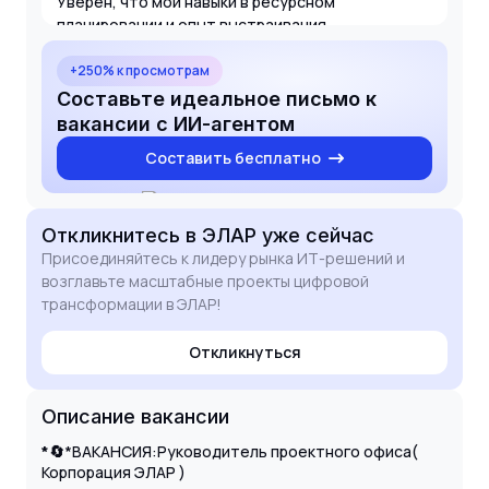
Уверен, что мои навыки в ресурсном
планировании и опыт выстраивания
коммуникаций с функциональными заказчиками
помогут усилить проектный офис вашей
+250% к просмотрам
корпорации. Буду рад обсудить мой вклад в
Составьте идеальное письмо к
развитие ваших ИТ-инициатив на интервью.
вакансии с ИИ-агентом
Составить бесплатно
Откликнитесь
в ЭЛАР
уже сейчас
Присоединяйтесь к лидеру рынка ИТ-решений и
возглавьте масштабные проекты цифровой
трансформации в ЭЛАР!
Откликнуться
Описание вакансии
*🔄
*ВАКАНСИЯ:Руководитель проектного офиса(
Корпорация ЭЛАР )