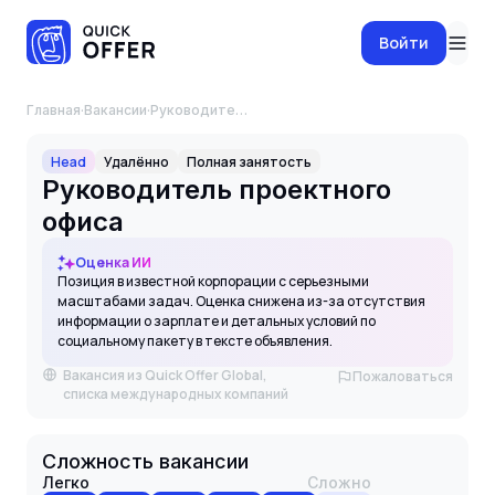
Войти
Главная
·
Вакансии
·
Руководитель проектного офиса
Head
Удалённо
Полная занятость
Руководитель проектного
офиса
Оценка ИИ
Позиция в известной корпорации с серьезными
масштабами задач. Оценка снижена из-за отсутствия
информации о зарплате и детальных условий по
социальному пакету в тексте объявления.
Вакансия из Quick Offer Global,
Пожаловаться
списка международных компаний
Сложность вакансии
Легко
Сложно