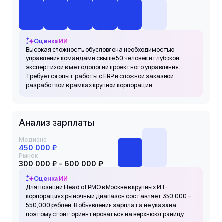
Оценка ИИ
Высокая сложность обусловлена необходимостью
управления командами свыше 50 человек и глубокой
экспертизой в методологии проектного управления.
Требуется опыт работы с ERP и сложной заказной
разработкой в рамках крупной корпорации.
Анализ зарплаты
Медиана
450 000 ₽
Рынок
300 000 ₽ – 600 000 ₽
Оценка ИИ
Для позиции Head of PMO в Москве в крупных ИТ-
корпорациях рыночный диапазон составляет 350,000 –
550,000 рублей. В объявлении зарплата не указана,
поэтому стоит ориентироваться на верхнюю границу