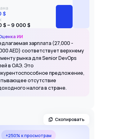
ана
0 $
к
 $ – 9 000 $
Оценка ИИ
едлагаемая зарплата (27,000 -
,000 AED) соответствует верхнему
гменту рынка для Senior DevOps
ей в ОАЭ. Это
нкурентоспособное предложение,
итывающее отсутствие
доходного налога в стране.
Скопировать
+250% к просмотрам