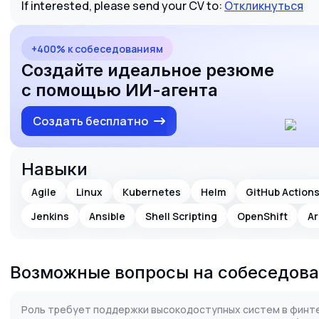
If interested, please send your CV to:
Откликнуться
+400% к собеседованиям
Создайте идеальное резюме
с помощью ИИ-агента
Создать бесплатно
Навыки
Agile
Linux
Kubernetes
Helm
GitHub Action
Jenkins
Ansible
Shell Scripting
OpenShift
A
Возможные вопросы на собеседов
Роль требует поддержки высокодоступных систем в финт