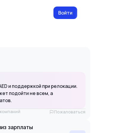
Войти
AED и поддержкой при релокации.
жет подойти не всем, а
атов.
х компаний
Пожаловаться
из зарплаты