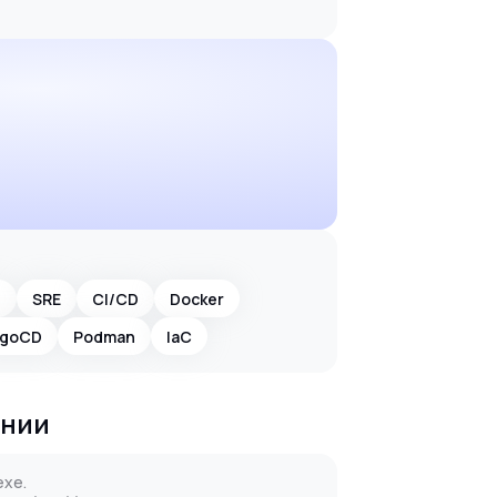
s
SRE
CI/CD
Docker
rgoCD
Podman
IaC
ании
ехе.