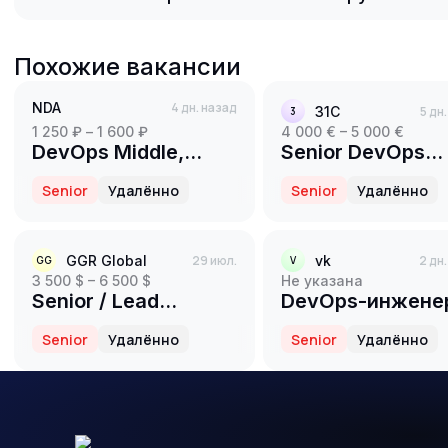
Похожие вакансии
NDA
4 дн. назад
31С
5 дн
3
1 250 ₽ – 1 600 ₽
4 000 € – 5 000 €
DevOps Middle,
Senior DevOps
Middle+, Senior
Engineer
Senior
Удалённо
Senior
Удалённо
GGR Global
29 июл.
vk
2 дн
GG
V
3 500 $ – 6 500 $
Не указана
Senior / Lead
DevOps-инженер
DevOps (Platform /
команду SOC в
Senior
Удалённо
Senior
Удалённо
SRE)
Информационна
безопасность