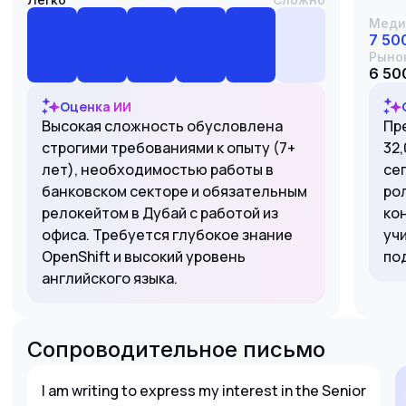
Меди
7 50
Рыно
6 500
Оценка ИИ
Высокая сложность обусловлена
Пр
строгими требованиями к опыту (7+
32
лет), необходимостью работы в
се
банковском секторе и обязательным
рол
релокейтом в Дубай с работой из
ко
офиса. Требуется глубокое знание
уч
OpenShift и высокий уровень
по
английского языка.
Сопроводительное письмо
I am writing to express my interest in the Senior