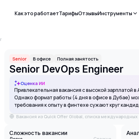
Как это работает
Тарифы
Отзывы
Инструменты
r
Senior
В офисе
Полная занятость
Senior DevOps Engineer
Оценка ИИ
Привлекательная вакансия с высокой зарплатой в 
Однако формат работы (4 дня в офисе в Дубае) мо
требования к опыту в финтехе сужают круг кандид
Вакансия из Quick Offer Global, списка международны
Сложность вакансии
Анал
Легко
Сложно