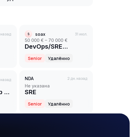
. назад
soax
31 июл.
S
50 000 € – 70 000 €
DevOps/SRE
Engineer (Proxy)
Senior
Удалённо
NDA
2 дн. назад
. назад
Не указана
 в
SRE
Senior
Удалённо
я