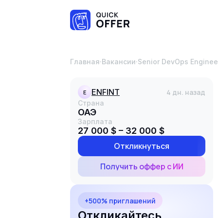
Главная
·
Вакансии
·
Senior DevOps Enginee
ENFINT
4 дн. назад
E
Страна
ОАЭ
Зарплата
27 000 $ – 32 000 $
Откликнуться
Получить оффер с ИИ
+500% приглашений
Откликайтесь