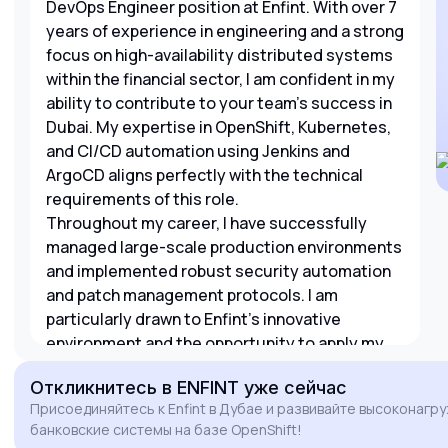
DevOps Engineer position at Enfint. With over 7
years of experience in engineering and a strong
focus on high-availability distributed systems
within the financial sector, I am confident in my
ability to contribute to your team's success in
Dubai. My expertise in OpenShift, Kubernetes,
and CI/CD automation using Jenkins and
ArgoCD aligns perfectly with the technical
requirements of this role.
Throughout my career, I have successfully
managed large-scale production environments
and implemented robust security automation
and patch management protocols. I am
particularly drawn to Enfint's innovative
environment and the opportunity to apply my
skills in an Agile setting. I am eager to bring my
Откликнитесь
в ENFINT
уже сейчас
experience in Ansible automation and Linux
Присоединяйтесь к Enfint в Дубае и развивайте высоконагр
scripting to optimize your infrastructure and
банковские системы на базе OpenShift!
support your cutting-edge technology stack.