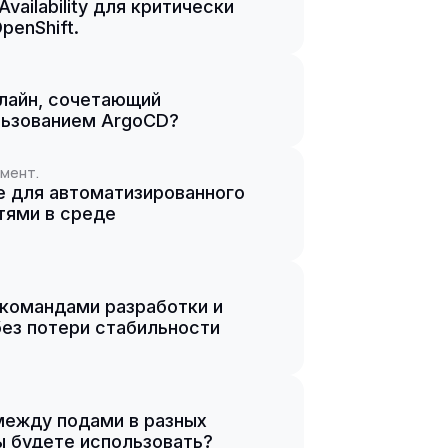
ailability для критически
penShift.
плайн, сочетающий
ользованием ArgoCD?
мент.
е для автоматизированного
тями в среде
командами разработки и
без потери стабильности
между подами в разных
ы будете использовать?