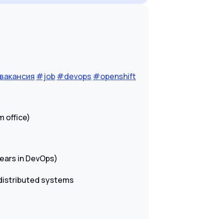
вакансия
#job
#devops
#openshift
m office)
years in DevOps)
 distributed systems