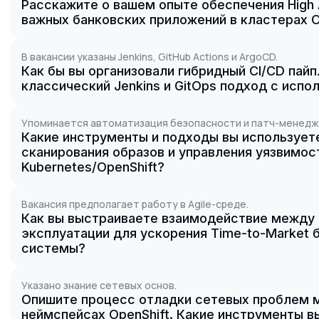
Расскажите о вашем опыте обеспечения High Av
важных банковских приложений в кластерах O
В вакансии указаны Jenkins, GitHub Actions и ArgoCD.
Как бы вы организовали гибридный CI/CD пай
классический Jenkins и GitOps подход с исп
Упоминается автоматизация безопасности и патч-менедж
Какие инструменты и подходы вы использует
сканирования образов и управления уязвимос
Kubernetes/OpenShift?
Вакансия предполагает работу в Agile-среде.
Как вы выстраиваете взаимодействие между 
эксплуатации для ускорения Time-to-Market 
системы?
Указано знание сетевых основ.
Опишите процесс отладки сетевых проблем 
неймспейсах OpenShift. Какие инструменты в