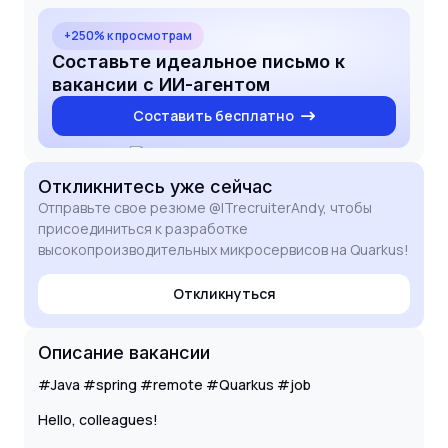
as I believe these technologies are the future of
efficient backend architecture. I am confident that
+250% к просмотрам
my technical skills and proactive approach will make
Составьте идеальное письмо к
me a valuable asset to your team.
вакансии с ИИ-агентом
Составить бесплатно
Откликнитесь
уже сейчас
Отправьте свое резюме @ITrecruiterAndy, чтобы
присоединиться к разработке
высокопроизводительных микросервисов на Quarkus!
Откликнуться
Описание вакансии
#Java #spring #remote #Quarkus #job
Hello, colleagues!