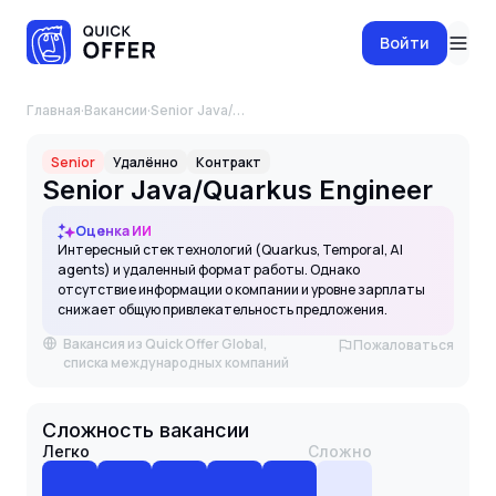
Войти
Главная
·
Вакансии
·
Senior Java/Quarkus Engineer
Senior
Удалённо
Контракт
Senior Java/Quarkus Engineer
Оценка ИИ
Интересный стек технологий (Quarkus, Temporal, AI
agents) и удаленный формат работы. Однако
отсутствие информации о компании и уровне зарплаты
снижает общую привлекательность предложения.
Вакансия из Quick Offer Global,
Пожаловаться
списка международных компаний
Сложность вакансии
Легко
Сложно