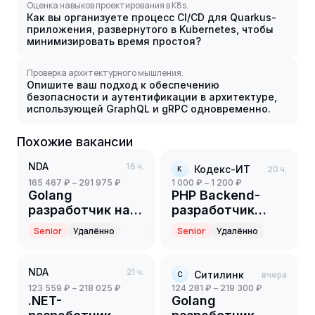
Оценка навыков проектирования в K8s.
Как вы организуете процесс CI/CD для Quarkus-
приложения, развернутого в Kubernetes, чтобы
минимизировать время простоя?
Проверка архитектурного мышления.
Опишите ваш подход к обеспечению
безопасности и аутентификации в архитектуре,
использующей GraphQL и gRPC одновременно.
Похожие вакансии
NDA
16 ч.
Кодекс-ИТ
20 ч.
К
165 467 ₽ – 291 975 ₽
1 000 ₽ – 1 200 ₽
Golang
PHP Backend-
разработчик на
разработчик
партнерский
(Part-time)
Senior
Удалённо
Senior
Удалённо
проект(ритейл)
(Senior)
NDA
21 ч.
Ситилинк
вчера
С
123 559 ₽ – 218 025 ₽
124 281 ₽ – 219 300 ₽
.NET-
Golang