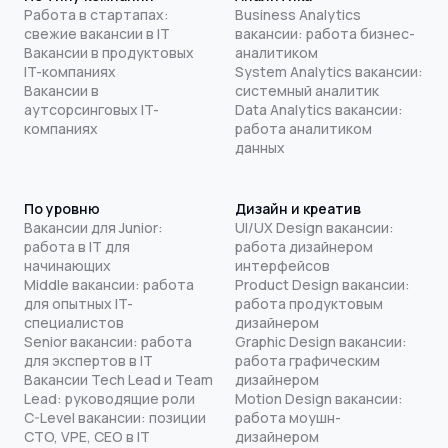
Работа в стартапах:
Business Analytics
свежие вакансии в IT
вакансии: работа бизнес-
Вакансии в продуктовых
аналитиком
IT-компаниях
System Analytics вакансии:
Вакансии в
системный аналитик
аутсорсинговых IT-
Data Analytics вакансии:
компаниях
работа аналитиком
данных
По уровню
Дизайн и креатив
Вакансии для Junior:
UI/UX Design вакансии:
работа в IT для
работа дизайнером
начинающих
интерфейсов
Middle вакансии: работа
Product Design вакансии:
для опытных IT-
работа продуктовым
специалистов
дизайнером
Senior вакансии: работа
Graphic Design вакансии:
для экспертов в IT
работа графическим
Вакансии Tech Lead и Team
дизайнером
Lead: руководящие роли
Motion Design вакансии:
C-Level вакансии: позиции
работа моушн-
CTO, VPE, CEO в IT
дизайнером