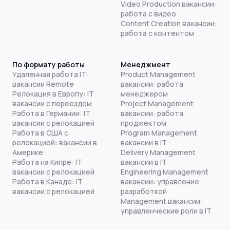
Video Production вакансии:
работа с видео
Content Creation вакансии:
работа с контентом
По формату работы
Менеджмент
Удаленная работа IT:
Product Management
вакансии Remote
вакансии: работа
Релокация в Европу: IT
менеджером
вакансии с переездом
Project Management
Работа в Германии: IT
вакансии: работа
вакансии с релокацией
проджектом
Работа в США с
Program Management
релокацией: вакансии в
вакансии в IT
Америке
Delivery Management
Работа на Кипре: IT
вакансии в IT
вакансии с релокацией
Engineering Management
Работа в Канаде: IT
вакансии: управление
вакансии с релокацией
разработкой
Management вакансии:
управленческие роли в IT