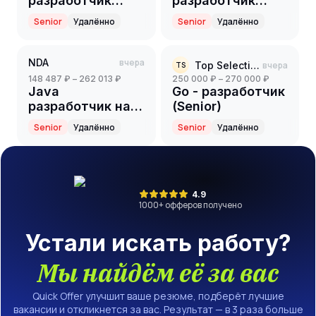
разработчик
разработчик
(Senior)
(Senior)
Senior
Удалённо
Senior
Удалённо
NDA
вчера
Top Selection
вчера
TS
148 487 ₽ – 262 013 ₽
250 000 ₽ – 270 000 ₽
Java
Go - разработчик
разработчик на
(Senior)
партнерский
Senior
Удалённо
Senior
Удалённо
проект(ритейл)
(Senior)
4.9
1000
+ офферов получено
Устали искать работу?
Мы найдём её за вас
Quick Offer улучшит ваше резюме, подберёт лучшие
вакансии и откликнется за вас. Результат — в 3 раза больше