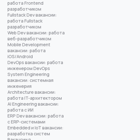
работа Frontend
разработчиком
Fullstack Dev вакансии:
работа Fullstack
разработчиком
Web Dev вакансии: работа
веб-разработчиком
Mobile Development
вакансии: работа
iOS/Android
DevOps вакансии: работа
инженером DevOps
System Engineering
вакансии: системная
инженерия
Architecture вакансии:
работа IT-архитектором
AI Engineering вакансии:
работа с ИИ
ERP Dev вакансии: работа
с ERP-системами
Embedded и IoT вакансии:
разработка систем
Вакансии в