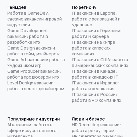
Геймдев
По региону
Работа в GameDev:
IT вакансии в Европе:
свежие вакансии игровой
работа с релокацией и
индустрии
удаленно
Game Development
IT вакансии в Германии:
вакансии: работа в
работа и карьера
разработке игр
IT вакансии на Кипре:
Game Design вакансии:
работа в кипрских
работа геймдизайнером
компаниях
Game Art вакансии: работа
IT вакансии в США: работа
художником игр
в американских компаниях
Game Producer вакансии:
IT вакансии в Канаде:
работа продюсером игр
работа в канадских IT
Level Design вакансии:
IT вакансии в Израиле:
работа левел-дизайнером
работа и релокация
IT вакансии в России:
работа в РФ компаниях
Популярные индустрии
Люди и бизнес
AI вакансии: работа в
HR Recruiting вакансии:
сфере искусственного
работа рекрутером
интеллекта
HR Operations вакансии: