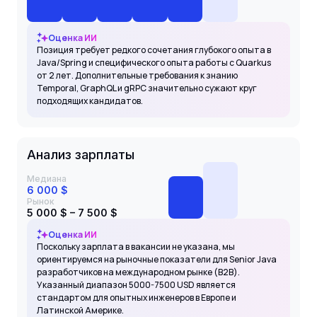
Оценка ИИ
Позиция требует редкого сочетания глубокого опыта в
Java/Spring и специфического опыта работы с Quarkus
от 2 лет. Дополнительные требования к знанию
Temporal, GraphQL и gRPC значительно сужают круг
подходящих кандидатов.
Анализ зарплаты
Медиана
6 000 $
Рынок
5 000 $ – 7 500 $
Оценка ИИ
Поскольку зарплата в вакансии не указана, мы
ориентируемся на рыночные показатели для Senior Java
разработчиков на международном рынке (B2B).
Указанный диапазон 5000-7500 USD является
стандартом для опытных инженеров в Европе и
Латинской Америке.