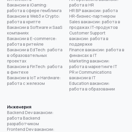
Вакансии в iGaming:
работа в HR
работа в сфере гемблинга
HR BP вакансии: работа
Вакансии в Web3 и Crypto:
HR-бизнес-партнером
работа в крипте
Sales вакансии: работа в
Вакансии в Software и SaaS
продажах IT-продуктов
компаниях
Customer Support
Вакансии в E-commerce:
вакансии: работа в
работа в ритейле
поддержке
Вакансии в EdTech: работа
Finance вакансии: работа в
в образовательных
финансах в IT
проектах
Marketing вакансии:
Вакансии в FinTech: работа
работа в маркетинге IT
в финтехе
PR и Communications
Вакансии в IoT и Hardware:
вакансии в IT
работа с железом
Education вакансии:
работа в образовании
Инженерия
Backend Dev вакансии:
работа Backend
разработчиком
Frontend Dev вакансии: