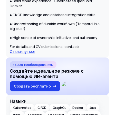
● Solid cloud experience: Kubernetes/OpenShift,
Docker
● CI/CD knowledge and database integration skills
● Understanding of durable workflows (Temporal is a
big plus!)
● High sense of ownership, initiative, and autonomy
For details and CV submissions, contact:
Откликнуться
+400% к собеседованиям
Создайте идеальное резюме с
помощью ИИ-агента
Создать бесплатно
Навыки
Kubernetes
CI/CD
GraphQL
Docker
Java
gRPC
Temporal
OpenShift
Spring Framework