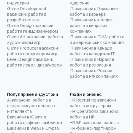
индустрии
удаленно
Game Development
IT вакансии в Германии:
вакансии: работа в
работа и карьера
разработке игр
IT вакансии на Кипре:
Game Design вакансии:
работа в кипрских
работа геймдизайнером
компаниях
Game Art вакансии: работа
IT вакансии в США: работа
художником игр
в американских компаниях
Game Producer вакансии:
IT вакансии в Канаде:
работа продюсером игр
работа в канадских IT
Level Design вакансии:
IT вакансии в Израиле:
работа левел-дизайнером
работа и релокация
IT вакансии в России:
работа в РФ компаниях
Популярные индустрии
Люди и бизнес
AI вакансии: работа в
HR Recruiting вакансии:
сфере искусственного
работа рекрутером
интеллекта
HR Operations вакансии:
Вакансии в iGaming:
работа в HR
работа в сфере гемблинга
HR BP вакансии: работа
Вакансии в Web3 и Crypto:
HR-бизнес-партнером