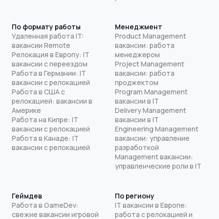
По формату работы
Менеджмент
Удаленная работа IT:
Product Management
вакансии Remote
вакансии: работа
Релокация в Европу: IT
менеджером
вакансии с переездом
Project Management
Работа в Германии: IT
вакансии: работа
вакансии с релокацией
проджектом
Работа в США с
Program Management
релокацией: вакансии в
вакансии в IT
Америке
Delivery Management
Работа на Кипре: IT
вакансии в IT
вакансии с релокацией
Engineering Management
Работа в Канаде: IT
вакансии: управление
вакансии с релокацией
разработкой
Management вакансии:
управленческие роли в IT
Геймдев
По региону
Работа в GameDev:
IT вакансии в Европе:
свежие вакансии игровой
работа с релокацией и