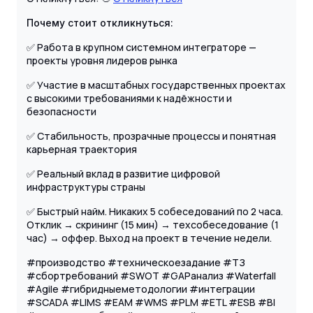
Почему стоит откликнуться:
✅ Работа в крупном системном интеграторе —
проекты уровня лидеров рынка
✅ Участие в масштабных государственных проектах
с высокими требованиями к надёжности и
безопасности
✅ Стабильность, прозрачные процессы и понятная
карьерная траектория
✅ Реальный вклад в развитие цифровой
инфраструктуры страны
✅ Быстрый найм. Никаких 5 собеседований по 2 часа.
Отклик → скрининг (15 мин) → техсобеседование (1
час) → оффер. Выход на проект в течение недели.
#производство #техническоезадание #ТЗ
#сбортребований #SWOT #GAPанализ #Waterfall
#Agile #гибридныеметодологии #интеграции
#SCADA #LIMS #EAM #WMS #PLM #ETL #ESB #BI