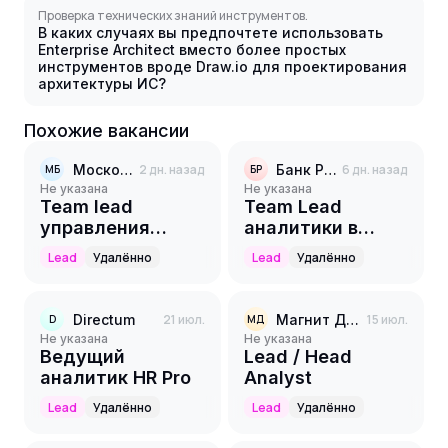
Проверка технических знаний инструментов.
В каких случаях вы предпочтете использовать
Enterprise Architect вместо более простых
инструментов вроде Draw.io для проектирования
архитектуры ИС?
Похожие вакансии
Московская биржа
2 дн. назад
Банк Русский Стандарт
6 дн. назад
МБ
БР
Не указана
Не указана
Team lead
Team Lead
управления
аналитики в
бизнес -
Collection
Lead
Удалённо
Lead
Удалённо
процессами
процессного
офиса
Directum
21 июл.
Магнит Доставка
15 июл.
D
МД
Не указана
Не указана
Ведущий
Lead / Head
аналитик HR Pro
Analyst
Lead
Удалённо
Lead
Удалённо