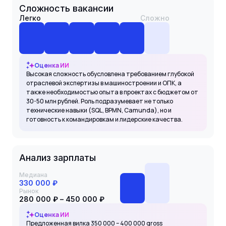
Сложность вакансии
Легко
Сложно
Оценка ИИ
Высокая сложность обусловлена требованием глубокой
отраслевой экспертизы в машиностроении и ОПК, а
также необходимостью опыта в проектах с бюджетом от
30-50 млн рублей. Роль подразумевает не только
технические навыки (SQL, BPMN, Camunda), но и
готовность к командировкам и лидерские качества.
Анализ зарплаты
Медиана
330 000 ₽
Рынок
280 000 ₽ – 450 000 ₽
Оценка ИИ
Предложенная вилка 350 000 – 400 000 gross