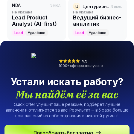
NDA
9 июл.
Центурион-Инновации
8 июл.
Ц
Не указана
Не указана
Lead Product
Ведущий бизнес-
Analyst (AI-first)
аналитик
Lead
Удалённо
Lead
Удалённо
4.9
1000
+ офферов получено
Устали искать работу?
Мы найдём её за вас
Quick Offer улучшит ваше резюме, подберёт лучшие
вакансии и откликнется за вас. Результат — в 3 раза больше
приглашений на собеседования и никакой рутины!
Попробовать бесплатно