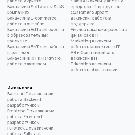
работа в крипте
Sales вакансии: работа в
Вакансии в Software и SaaS
продажах IT-продуктов
компаниях
Customer Support
Вакансии в E-commerce:
вакансии: работа в
работа в ритейле
поддержке
Вакансии в EdTech: работа
Finance вакансии: работа в
в образовательных
финансах в IT
проектах
Marketing вакансии:
Вакансии в FinTech: работа
работа в маркетинге IT
в финтехе
PR и Communications
Вакансии в IoT и Hardware:
вакансии в IT
работа с железом
Education вакансии:
работа в образовании
Инженерия
Backend Dev вакансии:
работа Backend
разработчиком
Frontend Dev вакансии:
работа Frontend
разработчиком
Fullstack Dev вакансии:
работа Fullstack