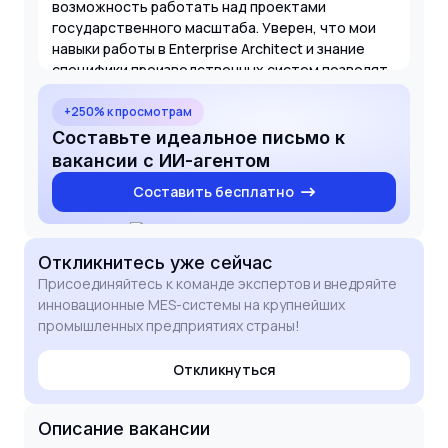
возможность работать над проектами
государственного масштаба. Уверен, что мои
навыки работы в Enterprise Architect и знание
специфики производственных систем позволят
мне эффективно включиться в работу и
принести пользу вашему интегратору с первых
+250% к просмотрам
недель.
Составьте идеальное письмо к
вакансии с ИИ-агентом
Составить бесплатно
Откликнитесь
уже сейчас
Присоединяйтесь к команде экспертов и внедряйте
инновационные MES-системы на крупнейших
промышленных предприятиях страны!
Откликнуться
Описание вакансии