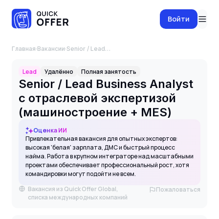
Войти
Главная
·
Вакансии
·
Senior / Lead Business Analyst с отраслевой экспертизой (машиностроение + MES)
Lead
Удалённо
Полная занятость
Senior / Lead Business Analyst
с отраслевой экспертизой
(машиностроение + MES)
Оценка ИИ
Привлекательная вакансия для опытных экспертов:
высокая 'белая' зарплата, ДМС и быстрый процесс
найма. Работа в крупном интеграторе над масштабными
проектами обеспечивает профессиональный рост, хотя
командировки могут подойти не всем.
Вакансия из Quick Offer Global,
Пожаловаться
списка международных компаний