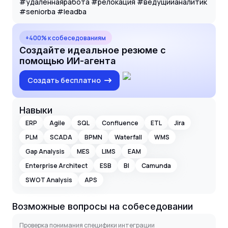
#удаленнаяработа #релокация #ведущийаналитик
#seniorba #leadba
+400% к собеседованиям
Создайте идеальное резюме с
помощью ИИ-агента
Создать бесплатно
Навыки
ERP
Agile
SQL
Confluence
ETL
Jira
PLM
SCADA
BPMN
Waterfall
WMS
Gap Analysis
MES
LIMS
EAM
Enterprise Architect
ESB
BI
Camunda
SWOT Analysis
APS
Возможные вопросы на собеседовании
Проверка понимания специфики интеграции