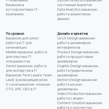
IT-компаниях
System Analytics вакансии:
Вакансии в
системный аналитик
аутсорсинговых IT-
Data Analytics вакансии:
компаниях
работа аналитиком
данных
По уровню
Дизайн и креатив
Вакансии для Junior:
UI/UX Design вакансии:
работа в IT для
работа дизайнером
начинающих
интерфейсов
Middle вакансии: работа
Product Design вакансии:
для опытных IT-
работа продуктовым
специалистов
дизайнером
Senior вакансии: работа
Graphic Design вакансии:
для экспертов в IT
работа графическим
Вакансии Tech Lead и Team
дизайнером
Lead: руководящие роли
Motion Design вакансии:
C-Level вакансии: позиции
работа моушн-
CTO, VPE, CEO в IT
дизайнером
Video Production вакансии:
работа с видео
Content Creation вакансии:
работа с контентом