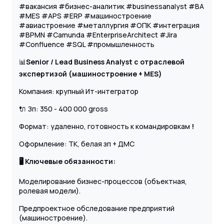
#вакансия #бизнес-аналитик #businessanalyst #BA
#MES #APS #ERP #машиностроение
#авиастроение #металлургия #ОПК #интеграция
#BPMN #Camunda #EnterpriseArchitect #Jira
#Confluence #SQL #промышленность
📊
Senior / Lead Business Analyst с отраслевой
экспертизой (машиностроение + MES)
Компания: крупный Ит-интегратор
🔌 Зп: 350 - 400 000 gross
Формат: удаленно, готовность к командировкам
!
Оформление: ТК, белая зп + ДМС
🖥 Ключевые обязанности:
Моделирование бизнес-процессов (объектная,
ролевая модели).
Предпроектное обследование предприятий
(машиностроение).