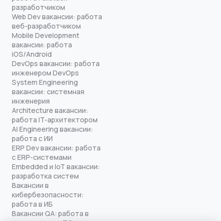
разработчиком
Web Dev вакансии: работа
веб-разработчиком
Mobile Development
вакансии: работа
iOS/Android
DevOps вакансии: работа
инженером DevOps
System Engineering
вакансии: системная
инженерия
Architecture вакансии:
работа IT-архитектором
AI Engineering вакансии:
работа с ИИ
ERP Dev вакансии: работа
с ERP-системами
Embedded и IoT вакансии:
разработка систем
Вакансии в
кибербезопасности:
работа в ИБ
Вакансии QA: работа в