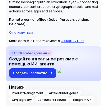
turning messaging into an execution layer — connecting
memory, content creation, cryptographic tools, and real
actions across apps and services.
Remote work or office (Dubai, Yerevan, London,
Belgrade).
Откликнуться
.
More details in Daria Yakovleva's
Откликнуться
.
+400% к собеседованиям
Создайте идеальное резюме с
помощью ИИ-агента
Создать бесплатно
Навыки
Product Management
Artificial Intelligence
Cryptography
Consumer Products
Telegram API