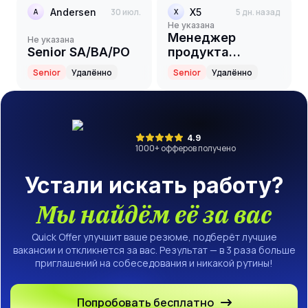
Andersen
30 июл.
X5
5 дн. назад
A
X
Не указана
Менеджер
Не указана
Senior SA/BA/PO
продукта
(Кампейнер и
Senior
Удалённо
Senior
Удалённо
RTM)
4.9
1000
+ офферов получено
Устали искать работу?
Мы найдём её за вас
Quick Offer улучшит ваше резюме, подберёт лучшие
вакансии и откликнется за вас. Результат — в 3 раза больше
приглашений на собеседования и никакой рутины!
Попробовать бесплатно