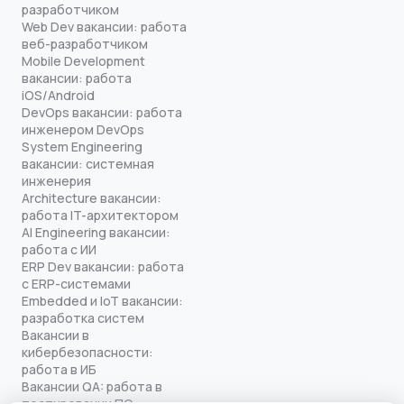
разработчиком
Web Dev вакансии: работа
веб-разработчиком
Mobile Development
вакансии: работа
iOS/Android
DevOps вакансии: работа
инженером DevOps
System Engineering
вакансии: системная
инженерия
Architecture вакансии:
работа IT-архитектором
AI Engineering вакансии:
работа с ИИ
ERP Dev вакансии: работа
с ERP-системами
Embedded и IoT вакансии:
разработка систем
Вакансии в
кибербезопасности:
работа в ИБ
Вакансии QA: работа в
тестировании ПО