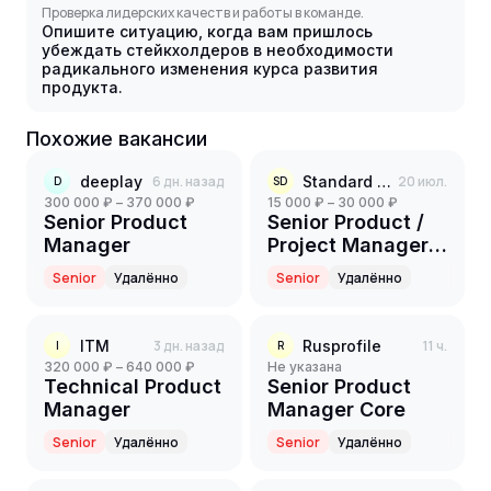
Проверка лидерских качеств и работы в команде.
Опишите ситуацию, когда вам пришлось
убеждать стейкхолдеров в необходимости
радикального изменения курса развития
продукта.
Похожие вакансии
deeplay
6 дн. назад
Standard Data
20 июл.
D
SD
300 000 ₽ – 370 000 ₽
15 000 ₽ – 30 000 ₽
Senior Product
Senior Product /
Manager
Project Manager
(Автор и
Senior
Удалённо
Senior
Удалённо
преподаватель
курса GenAI)
ITM
3 дн. назад
Rusprofile
11 ч.
I
R
320 000 ₽ – 640 000 ₽
Не указана
Technical Product
Senior Product
Manager
Manager Core
Senior
Удалённо
Senior
Удалённо