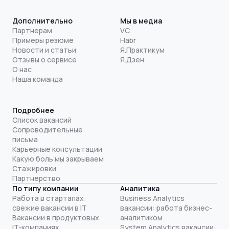
Дополнительно
Мы в медиа
Партнерам
VC
Примеры резюме
Habr
Новости и статьи
Я.Практикум
Отзывы о сервисе
Я.Дзен
О нас
Наша команда
Подробнее
Список вакансий
Сопроводительные
письма
Карьерные консультации
Какую боль мы закрываем
Стажировки
Партнерство
По типу компании
Аналитика
Работа в стартапах:
Business Analytics
свежие вакансии в IT
вакансии: работа бизнес-
Вакансии в продуктовых
аналитиком
IT-компаниях
System Analytics вакансии: