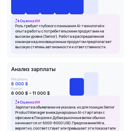
Оценка ИИ
Роль требует глубокого понимания AI-технологий и
опыта работы с потребительскими продуктами на
высоком уровне (Senior). Работа в распределенной
команде над инновационным продуктом предполагает
высокую степень автономности и ответственности.
Анализ зарплаты
Медиана
8 000 $
Рынок
6 000 $ – 11 000 $
Оценка ИИ
Зарплата в объявлении не указана, но для позиции Senior
Product Manager в международных AI-стартапах с
офисами в Лондоне и Дубае рыночные вилки обычно
начинаются от 6000-8000 USD. Предложение Mira,
вероятно, соответствует или превышает эти показатели