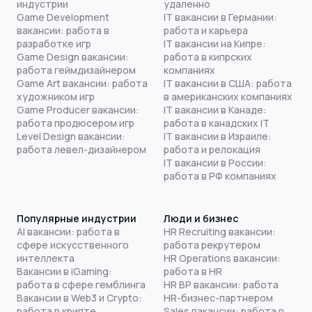
индустрии
удаленно
Game Development
IT вакансии в Германии:
вакансии: работа в
работа и карьера
разработке игр
IT вакансии на Кипре:
Game Design вакансии:
работа в кипрских
работа геймдизайнером
компаниях
Game Art вакансии: работа
IT вакансии в США: работа
художником игр
в американских компаниях
Game Producer вакансии:
IT вакансии в Канаде:
работа продюсером игр
работа в канадских IT
Level Design вакансии:
IT вакансии в Израиле:
работа левел-дизайнером
работа и релокация
IT вакансии в России:
работа в РФ компаниях
Популярные индустрии
Люди и бизнес
AI вакансии: работа в
HR Recruiting вакансии:
сфере искусственного
работа рекрутером
интеллекта
HR Operations вакансии:
Вакансии в iGaming:
работа в HR
работа в сфере гемблинга
HR BP вакансии: работа
Вакансии в Web3 и Crypto:
HR-бизнес-партнером
работа в крипте
Sales вакансии: работа в