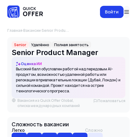
Войти
Главная
·
Вакансии
·
Senior Product Manager
Senior
Удалённо
Полная занятость
Senior Product Manager
Оценка ИИ
Высокий балл обусловлен работой над передовым AI-
продуктом, возможностью удаленной работы или
релокации в привлекательные локации (Дубай, Лондон) и
сильной командой. Проект находится на острие
технологического прогресса.
Вакансия из Quick Offer Global,
Пожаловаться
списка международных компаний
Сложность вакансии
Легко
Сложно