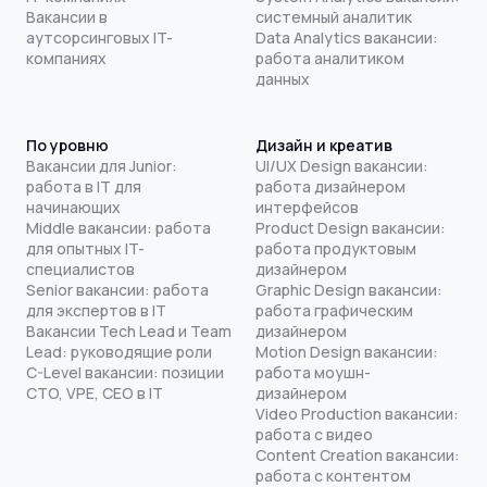
Вакансии в
системный аналитик
аутсорсинговых IT-
Data Analytics вакансии:
компаниях
работа аналитиком
данных
По уровню
Дизайн и креатив
Вакансии для Junior:
UI/UX Design вакансии:
работа в IT для
работа дизайнером
начинающих
интерфейсов
Middle вакансии: работа
Product Design вакансии:
для опытных IT-
работа продуктовым
специалистов
дизайнером
Senior вакансии: работа
Graphic Design вакансии:
для экспертов в IT
работа графическим
Вакансии Tech Lead и Team
дизайнером
Lead: руководящие роли
Motion Design вакансии:
C-Level вакансии: позиции
работа моушн-
CTO, VPE, CEO в IT
дизайнером
Video Production вакансии:
работа с видео
Content Creation вакансии:
работа с контентом