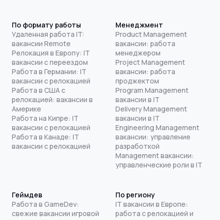
По формату работы
Менеджмент
Удаленная работа IT:
Product Management
вакансии Remote
вакансии: работа
Релокация в Европу: IT
менеджером
вакансии с переездом
Project Management
Работа в Германии: IT
вакансии: работа
вакансии с релокацией
проджектом
Работа в США с
Program Management
релокацией: вакансии в
вакансии в IT
Америке
Delivery Management
Работа на Кипре: IT
вакансии в IT
вакансии с релокацией
Engineering Management
Работа в Канаде: IT
вакансии: управление
вакансии с релокацией
разработкой
Management вакансии:
управленческие роли в IT
Геймдев
По региону
Работа в GameDev:
IT вакансии в Европе:
свежие вакансии игровой
работа с релокацией и