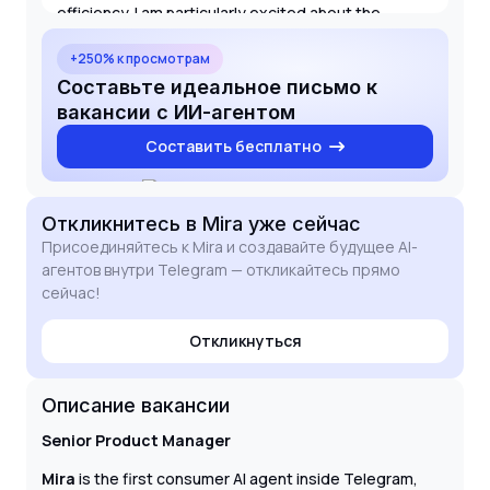
efficiency. I am particularly excited about the
challenge of building a consumer AI agent that
bridges the gap between messaging and practical
+250% к просмотрам
application across various services. I am confident
Составьте идеальное письмо к
that my strategic thinking and technical
вакансии с ИИ-агентом
understanding will contribute significantly to Mira's
Составить бесплатно
growth and the success of its innovative platform.
Откликнитесь
в Mira
уже сейчас
Присоединяйтесь к Mira и создавайте будущее AI-
агентов внутри Telegram — откликайтесь прямо
сейчас!
Откликнуться
Описание вакансии
Senior Product Manager
Mira
is the first consumer AI agent inside Telegram,