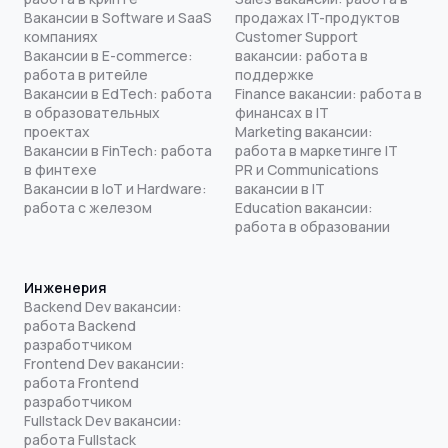
Вакансии в Software и SaaS
продажах IT-продуктов
компаниях
Customer Support
Вакансии в E-commerce:
вакансии: работа в
работа в ритейле
поддержке
Вакансии в EdTech: работа
Finance вакансии: работа в
в образовательных
финансах в IT
проектах
Marketing вакансии:
Вакансии в FinTech: работа
работа в маркетинге IT
в финтехе
PR и Communications
Вакансии в IoT и Hardware:
вакансии в IT
работа с железом
Education вакансии:
работа в образовании
Инженерия
Backend Dev вакансии:
работа Backend
разработчиком
Frontend Dev вакансии:
работа Frontend
разработчиком
Fullstack Dev вакансии:
работа Fullstack