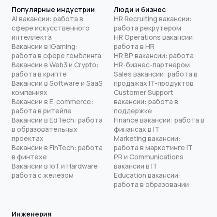
Популярные индустрии
Люди и бизнес
AI вакансии: работа в
HR Recruiting вакансии:
сфере искусственного
работа рекрутером
интеллекта
HR Operations вакансии:
Вакансии в iGaming:
работа в HR
работа в сфере гемблинга
HR BP вакансии: работа
Вакансии в Web3 и Crypto:
HR-бизнес-партнером
работа в крипте
Sales вакансии: работа в
Вакансии в Software и SaaS
продажах IT-продуктов
компаниях
Customer Support
Вакансии в E-commerce:
вакансии: работа в
работа в ритейле
поддержке
Вакансии в EdTech: работа
Finance вакансии: работа в
в образовательных
финансах в IT
проектах
Marketing вакансии:
Вакансии в FinTech: работа
работа в маркетинге IT
в финтехе
PR и Communications
Вакансии в IoT и Hardware:
вакансии в IT
работа с железом
Education вакансии:
работа в образовании
Инженерия