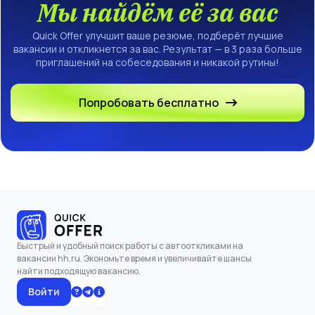
Мы найдём её за вас
Quick Offer улучшит ваше резюме, подберёт лучшие
вакансии и откликнется за вас. Результат — в 3 раза больше
приглашений на собеседования и никакой рутины!
Попробовать бесплатно
Быстрый и удобный поиск работы с автооткликами на
вакансии hh.ru. Экономьте время и увеличивайте шансы
найти подходящую вакансию.
Войти