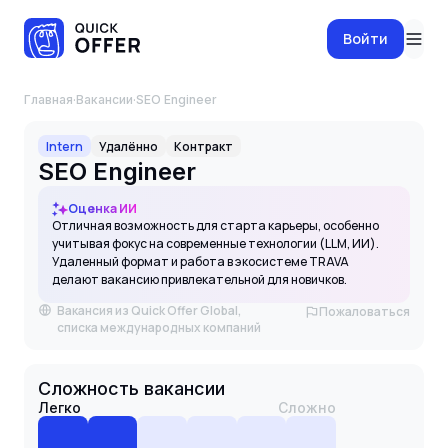
Войти
Главная
·
Вакансии
·
SEO Engineer
Intern
Удалённо
Контракт
SEO Engineer
Оценка ИИ
Отличная возможность для старта карьеры, особенно
учитывая фокус на современные технологии (LLM, ИИ).
Удаленный формат и работа в экосистеме TRAVA
делают вакансию привлекательной для новичков.
Вакансия из Quick Offer Global,
Пожаловаться
списка международных компаний
Сложность вакансии
Легко
Сложно