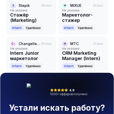
Stepik
28 июл.
MIXUE
30 июл.
S
M
Не указана
Не указана
Стажёр
Маркетолог-
(Marketing)
стажер
Intern
Удалённо
Intern
Удалённо
Changellenge >>
30 июл.
МТС
21 июл.
C>
М
Не указана
Не указана
Intern Junior
CRM Marketing
маркетолог
Manager (Intern)
Intern
Удалённо
Intern
Удалённо
4.9
1000
+ офферов получено
Устали искать работу?