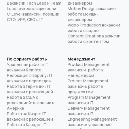
Вакансии Tech Lead и Team
дизайнером
Lead: руководящие роли
Motion Design вакансии:
C-Level вакансии: позиции
работа моушн-
CTO, VPE, CEO в IT
дизайнером
Video Production вакансии:
работа с видео
Content Creation вакансии:
работа с контентом
По формату работы
Менеджмент
Удаленная работа IT:
Product Management
вакансии Remote
вакансии: работа
Релокация в Европу: IT
менеджером
вакансии с переездом
Project Management
Работа в Германии: IT
вакансии: работа
вакансии с релокацией
проджектом
Работа в США с
Program Management
релокацией: вакансии в
вакансии в IT
Америке
Delivery Management
Работа на Кипре: IT
вакансии в IT
вакансии с релокацией
Engineering Management
Работа в Канаде: IT
вакансии: управление