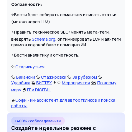
Обязанности
:
⭐Вести блог: собирать семантику и писать статьи
(можно через LLM).
⭐Править техническое SEO: менять мета-теги,
внедрять
Schema.org
, оптимизировать LCP и alt-теги
прямо в кодовой базе с помощью ИИ.
⭐Вести аналитику и отчетность.
🦆
Откликнуться
🦆
Вакансии
🦆
Стажировки
🦆
За рубежом
🦆
Удалёнка
🐳
БИГТЕХ
👨‍💻
Мероприятия
🗺
По всему
миру
🐣
IT и DIGITAL
🔥
Софи - ии-ассистент для автооткликов и поиска
работы.
+400% к собеседованиям
Создайте идеальное резюме с