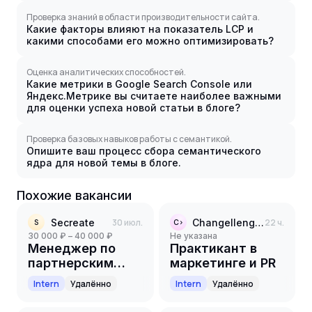
Проверка знаний в области производительности сайта.
Какие факторы влияют на показатель LCP и
какими способами его можно оптимизировать?
Оценка аналитических способностей.
Какие метрики в Google Search Console или
Яндекс.Метрике вы считаете наиболее важными
для оценки успеха новой статьи в блоге?
Проверка базовых навыков работы с семантикой.
Опишите ваш процесс сбора семантического
ядра для новой темы в блоге.
Похожие вакансии
Secreate
30 июл.
Changellenge >>
22 ч.
S
C>
30 000 ₽ – 40 000 ₽
Не указана
Менеджер по
Практикант в
партнерским
маркетинге и PR
программам
Intern
Удалённо
Intern
Удалённо
(стажер)