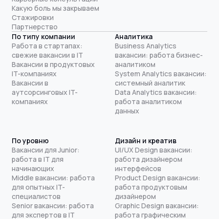
Какую боль мы закрываем
Стажировки
Партнерство
По типу компании
Аналитика
Работа в стартапах:
Business Analytics
свежие вакансии в IT
вакансии: работа бизнес-
Вакансии в продуктовых
аналитиком
IT-компаниях
System Analytics вакансии:
Вакансии в
системный аналитик
аутсорсинговых IT-
Data Analytics вакансии:
компаниях
работа аналитиком
данных
По уровню
Дизайн и креатив
Вакансии для Junior:
UI/UX Design вакансии:
работа в IT для
работа дизайнером
начинающих
интерфейсов
Middle вакансии: работа
Product Design вакансии:
для опытных IT-
работа продуктовым
специалистов
дизайнером
Senior вакансии: работа
Graphic Design вакансии:
для экспертов в IT
работа графическим