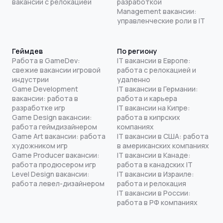
вакансии с релокацией
разработкой
Management вакансии:
управленческие роли в IT
Геймдев
По региону
Работа в GameDev:
IT вакансии в Европе:
свежие вакансии игровой
работа с релокацией и
индустрии
удаленно
Game Development
IT вакансии в Германии:
вакансии: работа в
работа и карьера
разработке игр
IT вакансии на Кипре:
Game Design вакансии:
работа в кипрских
работа геймдизайнером
компаниях
Game Art вакансии: работа
IT вакансии в США: работа
художником игр
в американских компаниях
Game Producer вакансии:
IT вакансии в Канаде:
работа продюсером игр
работа в канадских IT
Level Design вакансии:
IT вакансии в Израиле:
работа левел-дизайнером
работа и релокация
IT вакансии в России:
работа в РФ компаниях