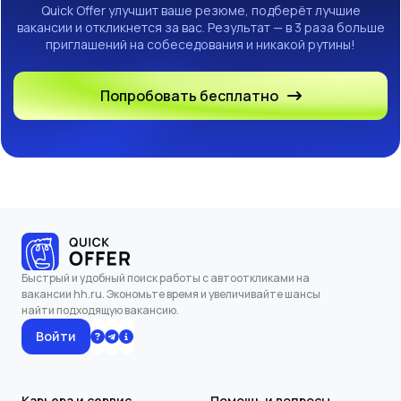
Quick Offer улучшит ваше резюме, подберёт лучшие
вакансии и откликнется за вас. Результат — в 3 раза больше
приглашений на собеседования и никакой рутины!
Попробовать бесплатно
Быстрый и удобный поиск работы с автооткликами на
вакансии hh.ru. Экономьте время и увеличивайте шансы
найти подходящую вакансию.
Войти
Карьера и сервис
Помощь и вопросы