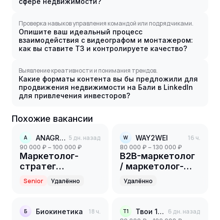
сфере недвижимости?
Проверка навыков управления командой или подрядчиками.
Опишите ваш идеальный процесс
взаимодействия с видеографом и монтажером:
как вы ставите ТЗ и контролируете качество?
Выявление креативности и понимания трендов.
Какие форматы контента вы бы предложили для
продвижения недвижимости на Бали в LinkedIn
для привлечения инвесторов?
Похожие вакансии
ANAGRAN
5 дн. назад
WAY2WEI
16 ч.
A
W
90 000 ₽ – 100 000 ₽
80 000 ₽ – 130 000 ₽
Маркетолог-
B2B-маркетолог
стратег
/ маркетолог-
партнёрского
универсал
Senior
Удалённо
Удалённо
направления
Биокинетика
18 ч.
Твои 10 соток
6 дн. назад
Б
Т1