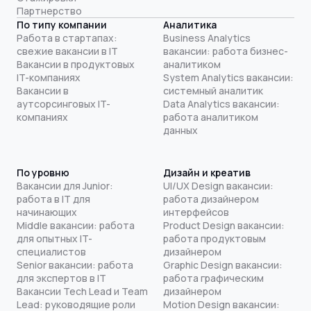
Партнерство
По типу компании
Аналитика
Работа в стартапах:
Business Analytics
свежие вакансии в IT
вакансии: работа бизнес-
Вакансии в продуктовых
аналитиком
IT-компаниях
System Analytics вакансии:
Вакансии в
системный аналитик
аутсорсинговых IT-
Data Analytics вакансии:
компаниях
работа аналитиком
данных
По уровню
Дизайн и креатив
Вакансии для Junior:
UI/UX Design вакансии:
работа в IT для
работа дизайнером
начинающих
интерфейсов
Middle вакансии: работа
Product Design вакансии:
для опытных IT-
работа продуктовым
специалистов
дизайнером
Senior вакансии: работа
Graphic Design вакансии:
для экспертов в IT
работа графическим
Вакансии Tech Lead и Team
дизайнером
Lead: руководящие роли
Motion Design вакансии: