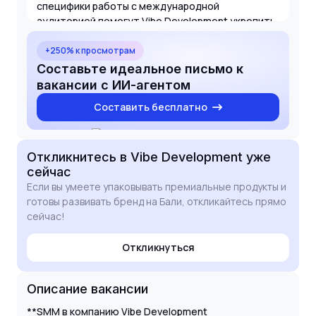
специфики работы с международной
аудиторией помогут Vibe Development укрепить
позиции на рынке недвижимости Бали. Буду рад
обсудить мои кейсы и то, как я могу быть
+250% к просмотрам
полезен вашей команде.
Составьте идеальное письмо к
вакансии с ИИ-агентом
Составить бесплатно
Откликнитесь
в Vibe Development
уже
сейчас
Если вы умеете упаковывать премиальные продукты и
готовы развивать бренд на Бали, откликайтесь прямо
сейчас!
Откликнуться
Описание вакансии
**SMM в компанию Vibe Development