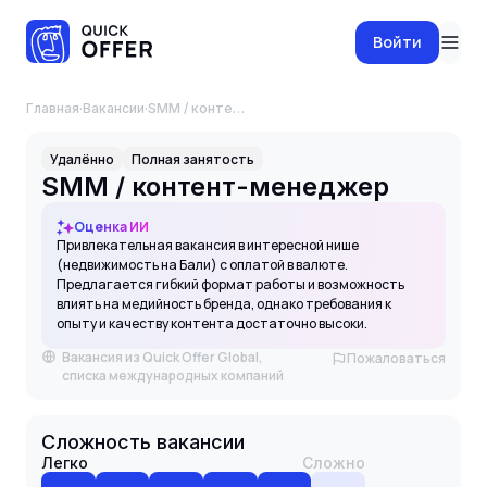
Войти
Главная
·
Вакансии
·
SMM / контент-менеджер
Удалённо
Полная занятость
SMM / контент-менеджер
Оценка ИИ
Привлекательная вакансия в интересной нише
(недвижимость на Бали) с оплатой в валюте.
Предлагается гибкий формат работы и возможность
влиять на медийность бренда, однако требования к
опыту и качеству контента достаточно высоки.
Вакансия из Quick Offer Global,
Пожаловаться
списка международных компаний
Сложность вакансии
Легко
Сложно