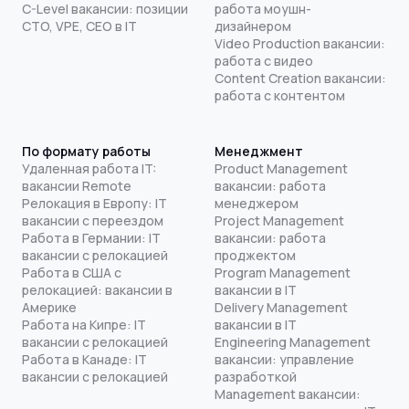
C-Level вакансии: позиции
работа моушн-
CTO, VPE, CEO в IT
дизайнером
Video Production вакансии:
работа с видео
Content Creation вакансии:
работа с контентом
По формату работы
Менеджмент
Удаленная работа IT:
Product Management
вакансии Remote
вакансии: работа
Релокация в Европу: IT
менеджером
вакансии с переездом
Project Management
Работа в Германии: IT
вакансии: работа
вакансии с релокацией
проджектом
Работа в США с
Program Management
релокацией: вакансии в
вакансии в IT
Америке
Delivery Management
Работа на Кипре: IT
вакансии в IT
вакансии с релокацией
Engineering Management
Работа в Канаде: IT
вакансии: управление
вакансии с релокацией
разработкой
Management вакансии: