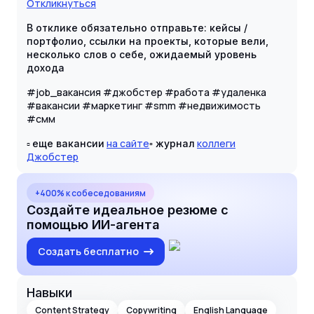
Откликнуться
В отклике обязательно отправьте: кейсы /
портфолио, ссылки на проекты, которые вели,
несколько слов о себе, ожидаемый уровень
дохода
#job_вакансия #джобстер #работа #удаленка
#вакансии #маркетинг #smm #недвижимость
#смм
▫️
на сайте
коллеги
еще вакансии
▫️ журнал
Джобстер
+400% к собеседованиям
Создайте идеальное резюме с
помощью ИИ-агента
Создать бесплатно
Навыки
Content Strategy
Copywriting
English Language