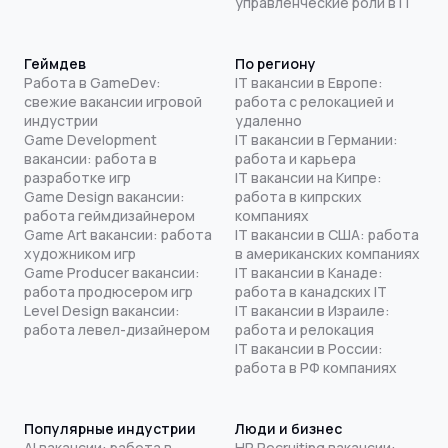
управленческие роли в IT
Геймдев
По региону
Работа в GameDev:
IT вакансии в Европе:
свежие вакансии игровой
работа с релокацией и
индустрии
удаленно
Game Development
IT вакансии в Германии:
вакансии: работа в
работа и карьера
разработке игр
IT вакансии на Кипре:
Game Design вакансии:
работа в кипрских
работа геймдизайнером
компаниях
Game Art вакансии: работа
IT вакансии в США: работа
художником игр
в американских компаниях
Game Producer вакансии:
IT вакансии в Канаде:
работа продюсером игр
работа в канадских IT
Level Design вакансии:
IT вакансии в Израиле:
работа левел-дизайнером
работа и релокация
IT вакансии в России:
работа в РФ компаниях
Популярные индустрии
Люди и бизнес
AI вакансии: работа в
HR Recruiting вакансии: