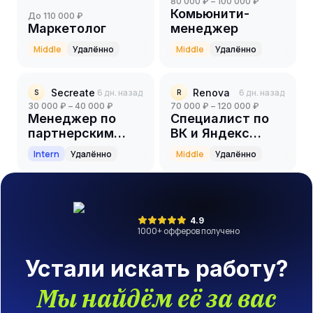
80 000 ₽ – 100 000 ₽
Комьюнити-
до 110 000 ₽
Маркетолог
менеджер
Middle
Удалённо
Middle
Удалённо
Secreate
6 дн. назад
Renova
6 дн. назад
S
R
30 000 ₽ – 40 000 ₽
70 000 ₽ – 120 000 ₽
Менеджер по
Специалист по
партнерским
ВК и Яндекс
программам
Директ
Intern
Удалённо
Middle
Удалённо
(стажер)
4.9
1000
+ офферов получено
Устали искать работу?
Мы найдём её за вас