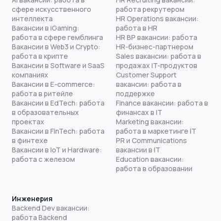
сфере искусственного
работа рекрутером
интеллекта
HR Operations вакансии:
Вакансии в iGaming:
работа в HR
работа в сфере гемблинга
HR BP вакансии: работа
Вакансии в Web3 и Crypto:
HR-бизнес-партнером
работа в крипте
Sales вакансии: работа в
Вакансии в Software и SaaS
продажах IT-продуктов
компаниях
Customer Support
Вакансии в E-commerce:
вакансии: работа в
работа в ритейле
поддержке
Вакансии в EdTech: работа
Finance вакансии: работа в
в образовательных
финансах в IT
проектах
Marketing вакансии:
Вакансии в FinTech: работа
работа в маркетинге IT
в финтехе
PR и Communications
Вакансии в IoT и Hardware:
вакансии в IT
работа с железом
Education вакансии:
работа в образовании
Инженерия
Backend Dev вакансии:
работа Backend