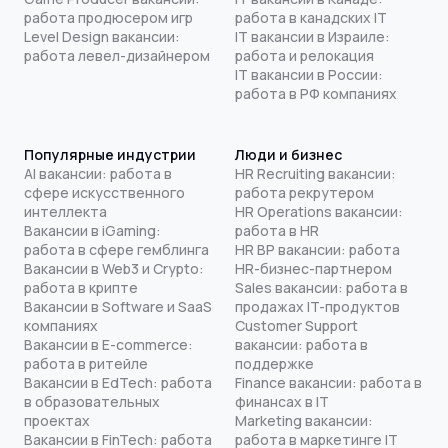
работа продюсером игр
работа в канадских IT
Level Design вакансии:
IT вакансии в Израиле:
работа левел-дизайнером
работа и релокация
IT вакансии в России:
работа в РФ компаниях
Популярные индустрии
Люди и бизнес
AI вакансии: работа в
HR Recruiting вакансии:
сфере искусственного
работа рекрутером
интеллекта
HR Operations вакансии:
Вакансии в iGaming:
работа в HR
работа в сфере гемблинга
HR BP вакансии: работа
Вакансии в Web3 и Crypto:
HR-бизнес-партнером
работа в крипте
Sales вакансии: работа в
Вакансии в Software и SaaS
продажах IT-продуктов
компаниях
Customer Support
Вакансии в E-commerce:
вакансии: работа в
работа в ритейле
поддержке
Вакансии в EdTech: работа
Finance вакансии: работа в
в образовательных
финансах в IT
проектах
Marketing вакансии:
Вакансии в FinTech: работа
работа в маркетинге IT