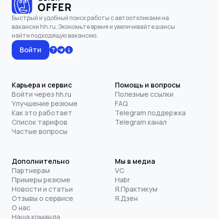
Быстрый и удобный поиск работы с автооткликами на
вакансии hh.ru. Экономьте время и увеличивайте шансы
найти подходящую вакансию.
Войти
Карьера и сервис
Помощь и вопросы
Войти через hh.ru
Полезные ссылки
Улучшение резюме
FAQ
Как это работает
Telegram поддержка
Список тарифов
Telegram канал
Частые вопросы
Дополнительно
Мы в медиа
Партнерам
VC
Примеры резюме
Habr
Новости и статьи
Я.Практикум
Отзывы о сервисе
Я.Дзен
О нас
Наша команда