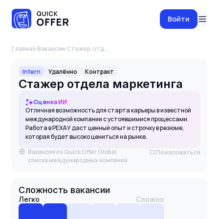
Войти
Главная
·
Вакансии
·
Стажер отдела маркетинга
Intern
Удалённо
Контракт
Стажер отдела маркетинга
Оценка ИИ
Отличная возможность для старта карьеры в известной
международной компании с устоявшимися процессами.
Работа в РЕХАУ даст ценный опыт и строчку в резюме,
которая будет высоко цениться на рынке.
Вакансия из Quick Offer Global,
Пожаловаться
списка международных компаний
Сложность вакансии
Легко
Сложно