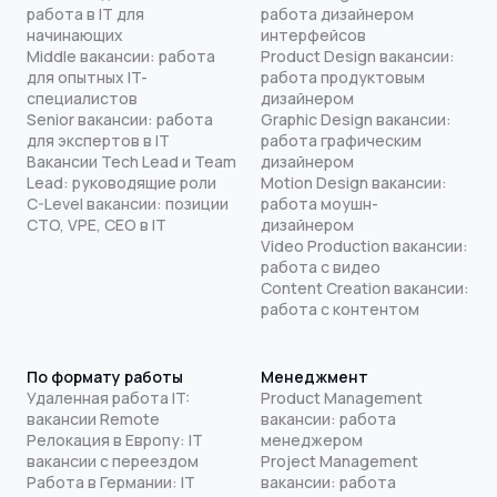
работа в IT для
работа дизайнером
начинающих
интерфейсов
Middle вакансии: работа
Product Design вакансии:
для опытных IT-
работа продуктовым
специалистов
дизайнером
Senior вакансии: работа
Graphic Design вакансии:
для экспертов в IT
работа графическим
Вакансии Tech Lead и Team
дизайнером
Lead: руководящие роли
Motion Design вакансии:
C-Level вакансии: позиции
работа моушн-
CTO, VPE, CEO в IT
дизайнером
Video Production вакансии:
работа с видео
Content Creation вакансии:
работа с контентом
По формату работы
Менеджмент
Удаленная работа IT:
Product Management
вакансии Remote
вакансии: работа
Релокация в Европу: IT
менеджером
вакансии с переездом
Project Management
Работа в Германии: IT
вакансии: работа