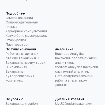
Подробнее
Список вакансий
Сопроводительные
письма
Карьерные консультации
Какую боль мы закрываем
Стажировки
Партнерство
По типу компании
Аналитика
Работа в стартапах:
Business Analytics
свежие вакансии в IT
вакансии: работа бизнес-
Вакансии в продуктовых
аналитиком
IT-компаниях
System Analytics вакансии:
Вакансии в
системный аналитик
аутсорсинговых IT-
Data Analytics вакансии:
компаниях
работа аналитиком
данных
По уровню
Дизайн и креатив
Вакансии для Junior:
UI/UX Design вакансии: