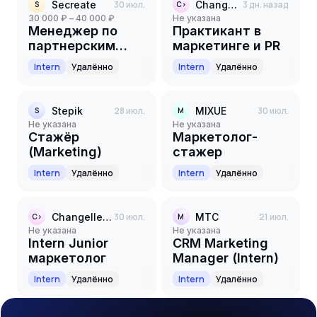
Secreate
30 июл.
Changellenge >>
3 дн. назад
S
C>
30 000 ₽ – 40 000 ₽
Не указана
Менеджер по
Практикант в
партнерским
маркетинге и PR
программам
Intern
Удалённо
Intern
Удалённо
(стажер)
Stepik
28 июл.
MIXUE
30 июл.
S
M
Не указана
Не указана
Стажёр
Маркетолог-
(Marketing)
стажер
Intern
Удалённо
Intern
Удалённо
Changellenge >>
30 июл.
МТС
21 июл.
C>
М
Не указана
Не указана
Intern Junior
CRM Marketing
маркетолог
Manager (Intern)
Intern
Удалённо
Intern
Удалённо