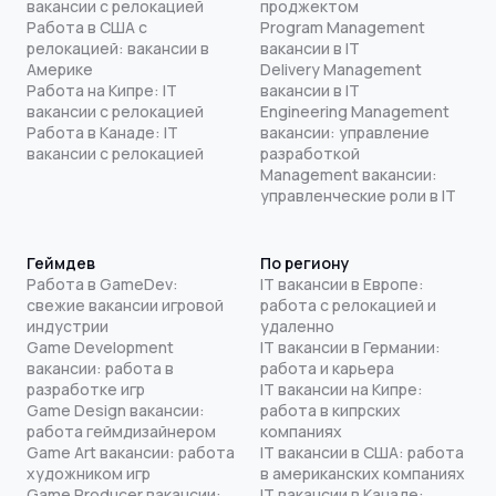
вакансии с релокацией
проджектом
Работа в США с
Program Management
релокацией: вакансии в
вакансии в IT
Америке
Delivery Management
Работа на Кипре: IT
вакансии в IT
вакансии с релокацией
Engineering Management
Работа в Канаде: IT
вакансии: управление
вакансии с релокацией
разработкой
Management вакансии:
управленческие роли в IT
Геймдев
По региону
Работа в GameDev:
IT вакансии в Европе:
свежие вакансии игровой
работа с релокацией и
индустрии
удаленно
Game Development
IT вакансии в Германии:
вакансии: работа в
работа и карьера
разработке игр
IT вакансии на Кипре:
Game Design вакансии:
работа в кипрских
работа геймдизайнером
компаниях
Game Art вакансии: работа
IT вакансии в США: работа
художником игр
в американских компаниях
Game Producer вакансии:
IT вакансии в Канаде: