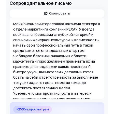
Сопроводительное письмо
Скопировать
Меня очень заинтересовала вакансия стажера в
отделе маркетинга компании РЕХАУ. Я всегда
восхищался брендами с глубокой историей и
сильной инженерной культурой, и возможность
начать свой профессиональный путь в такой
среде кажется мне идеальным стартом.
Я обладаю базовыми знаниями в области
маркетинга и горю желанием применить их на
практике для поддержки ваших проектов. Я
быстро учусь, внимателен к деталям и готов
брать на себя ответственность за выполнение
текущих задач отдела, помогая команде
достигать поставленных целей.
Уверен, что моя проактивность и интерес к
производственному сектору позволят мне
стать полезным участником команды РЕХАУ.
Буду рад возможности обсудить мой потенциал
+250% к просмотрам