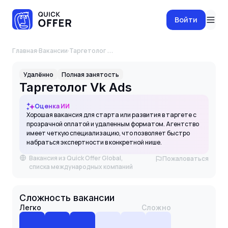
Войти
Главная
·
Вакансии
·
Таргетолог Vk Ads
Удалённо
Полная занятость
Таргетолог Vk Ads
Оценка ИИ
Хорошая вакансия для старта или развития в таргете с
прозрачной оплатой и удаленным форматом. Агентство
имеет четкую специализацию, что позволяет быстро
набраться экспертности в конкретной нише.
Вакансия из Quick Offer Global,
Пожаловаться
списка международных компаний
Сложность вакансии
Легко
Сложно