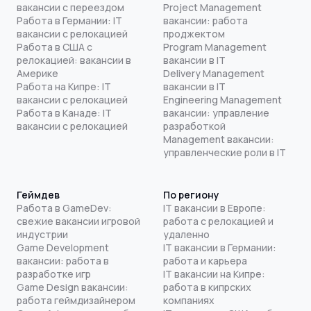
вакансии с переездом
Project Management
Работа в Германии: IT
вакансии: работа
вакансии с релокацией
проджектом
Работа в США с
Program Management
релокацией: вакансии в
вакансии в IT
Америке
Delivery Management
Работа на Кипре: IT
вакансии в IT
вакансии с релокацией
Engineering Management
Работа в Канаде: IT
вакансии: управление
вакансии с релокацией
разработкой
Management вакансии:
управленческие роли в IT
Геймдев
По региону
Работа в GameDev:
IT вакансии в Европе:
свежие вакансии игровой
работа с релокацией и
индустрии
удаленно
Game Development
IT вакансии в Германии:
вакансии: работа в
работа и карьера
разработке игр
IT вакансии на Кипре:
Game Design вакансии:
работа в кипрских
работа геймдизайнером
компаниях