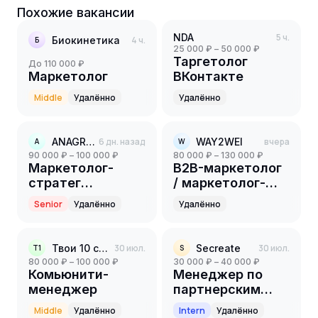
Похожие вакансии
NDA
5 ч.
Биокинетика
4 ч.
Б
25 000 ₽ – 50 000 ₽
Таргетолог
до 110 000 ₽
Маркетолог
ВКонтакте
Middle
Удалённо
Удалённо
ANAGRAN
6 дн. назад
WAY2WEI
вчера
A
W
90 000 ₽ – 100 000 ₽
80 000 ₽ – 130 000 ₽
Маркетолог-
B2B-маркетолог
стратег
/ маркетолог-
партнёрского
универсал
Senior
Удалённо
Удалённо
направления
Твои 10 соток
30 июл.
Secreate
30 июл.
Т1
S
80 000 ₽ – 100 000 ₽
30 000 ₽ – 40 000 ₽
Комьюнити-
Менеджер по
менеджер
партнерским
программам
Middle
Удалённо
Intern
Удалённо