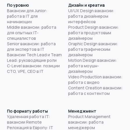
По уровню
Дизайн и креатив
Вакансии для Junior:
UI/UX Design вакансии:
работа в IT для
работа дизайнером
начинающих
интерфейсов
Middle вакансии: работа
Product Design вакансии:
для опытных IT-
работа продуктовым
специалистов
дизайнером
Senior вакансии: работа
Graphic Design вакансии:
для экспертов в IT
работа графическим
Вакансии Tech Lead и Team
дизайнером
Lead: руководящие роли
Motion Design вакансии:
C-Level вакансии: позиции
работа моушн-
CTO, VPE, CEO в IT
дизайнером
Video Production вакансии:
работа с видео
Content Creation вакансии:
работа с контентом
По формату работы
Менеджмент
Удаленная работа IT:
Product Management
вакансии Remote
вакансии: работа
Релокация в Европу: IT
менеджером