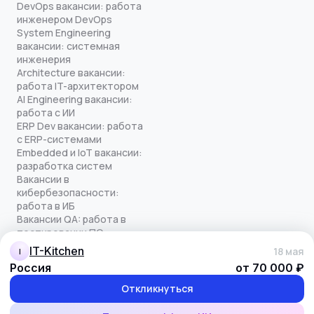
DevOps вакансии: работа
инженером DevOps
System Engineering
вакансии: системная
инженерия
Architecture вакансии:
работа IT-архитектором
AI Engineering вакансии:
работа с ИИ
ERP Dev вакансии: работа
с ERP-системами
Embedded и IoT вакансии:
разработка систем
Вакансии в
кибербезопасности:
работа в ИБ
Вакансии QA: работа в
тестировании ПО
Все права защищены
IT-Kitchen
18 мая
I
© quick-offer.ru 2024–2026
Россия
от 70 000 ₽
Использование cookie
Оферта на оказание услуг
Откликнуться
Политика конфиденциальности
Обработка персональных данных