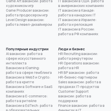
Game Art вакансии: работа
IT вакансии в США: работа
художником игр
в американских компаниях
Game Producer вакансии:
IT вакансии в Канаде:
работа продюсером игр
работа в канадских IT
Level Design вакансии:
IT вакансии в Израиле:
работа левел-дизайнером
работа и релокация
IT вакансии в России:
работа в РФ компаниях
Популярные индустрии
Люди и бизнес
AI вакансии: работа в
HR Recruiting вакансии:
сфере искусственного
работа рекрутером
интеллекта
HR Operations вакансии:
Вакансии в iGaming:
работа в HR
работа в сфере гемблинга
HR BP вакансии: работа
Вакансии в Web3 и Crypto:
HR-бизнес-партнером
работа в крипте
Sales вакансии: работа в
Вакансии в Software и SaaS
продажах IT-продуктов
компаниях
Customer Support
Вакансии в E-commerce:
вакансии: работа в
работа в ритейле
поддержке
Вакансии в EdTech: работа
Finance вакансии: работа в
в образовательных
финансах в IT