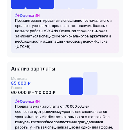
Оценка ИИ
Позиция ориентирована на специалистов начального и
среднего уровня, что предполагает наличие базовых
навыков работы с VK Ads. Основная сложность может
заключаться в специфике регионального маркетинга и
необходимости адаптации к часовому поясу Якутска
(UTC+9).
Анализ зарплаты
Медиана
85 000 ₽
Рынок
60 000 ₽ – 110 000 ₽
Оценка ИИ
Предлагаемая зарплата от 70 000 рублей
соответствует рыночному уровню для специалистов
уровня Junior+/Middle в региональных агентствах. Это
конкурентоспособное предложение для удаленной
работы, учитывая специализацию на одной платформе.