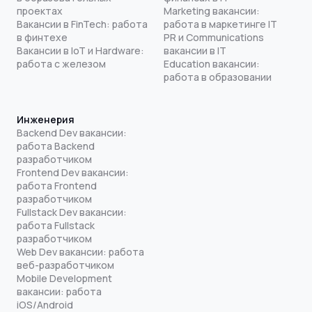
проектах
Marketing вакансии:
Вакансии в FinTech: работа
работа в маркетинге IT
в финтехе
PR и Communications
Вакансии в IoT и Hardware:
вакансии в IT
работа с железом
Education вакансии:
работа в образовании
Инженерия
Backend Dev вакансии:
работа Backend
разработчиком
Frontend Dev вакансии:
работа Frontend
разработчиком
Fullstack Dev вакансии:
работа Fullstack
разработчиком
Web Dev вакансии: работа
веб-разработчиком
Mobile Development
вакансии: работа
iOS/Android