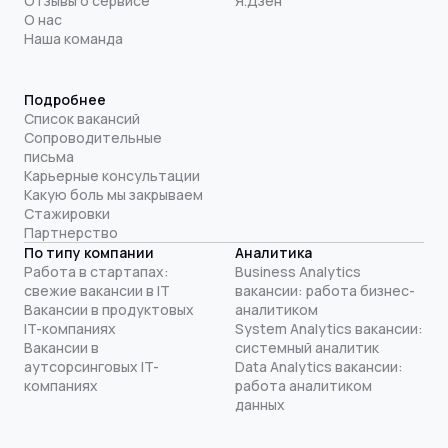
Отзывы о сервисе
Я.Дзен
О нас
Наша команда
Подробнее
Список вакансий
Сопроводительные
письма
Карьерные консультации
Какую боль мы закрываем
Стажировки
Партнерство
По типу компании
Аналитика
Работа в стартапах:
Business Analytics
свежие вакансии в IT
вакансии: работа бизнес-
Вакансии в продуктовых
аналитиком
IT-компаниях
System Analytics вакансии:
Вакансии в
системный аналитик
аутсорсинговых IT-
Data Analytics вакансии:
компаниях
работа аналитиком
данных