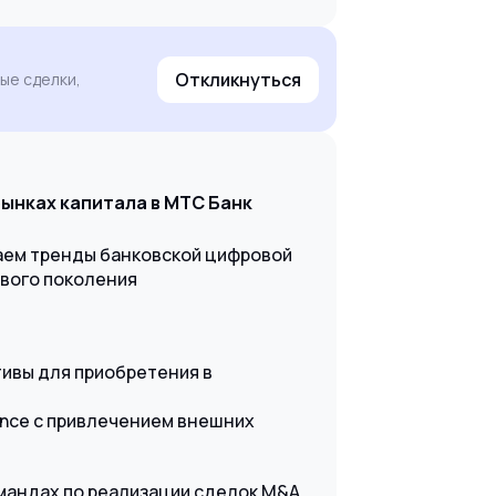
Откликнуться
ые сделки,
рынках капитала в МТС Банк
аем тренды банковской цифровой
вого поколения
тивы для приобретения в
ence c привлечением внешних
мандах по реализации сделок M&A