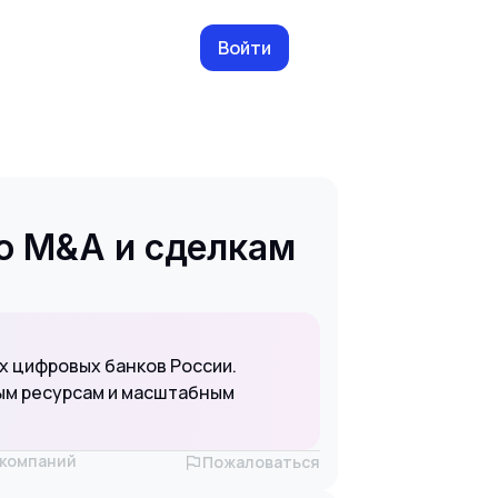
Войти
о M&A и сделкам
х цифровых банков России.
ным ресурсам и масштабным
х компаний
Пожаловаться