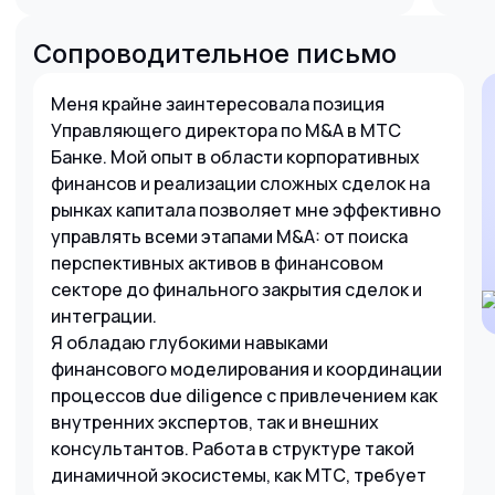
Сопроводительное письмо
Меня крайне заинтересовала позиция
Управляющего директора по M&A в МТС
Банке. Мой опыт в области корпоративных
финансов и реализации сложных сделок на
рынках капитала позволяет мне эффективно
управлять всеми этапами M&A: от поиска
перспективных активов в финансовом
секторе до финального закрытия сделок и
интеграции.
Я обладаю глубокими навыками
финансового моделирования и координации
процессов due diligence с привлечением как
внутренних экспертов, так и внешних
консультантов. Работа в структуре такой
динамичной экосистемы, как МТС, требует