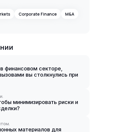
rkets
Corporate Finance
M&A
ании
в финансовом секторе,
вызовами вы столкнулись при
и.
чтобы минимизировать риски и
сделки?
нтом.
ионных материалов для