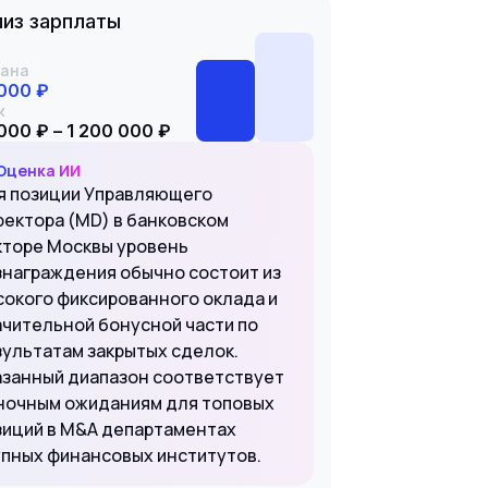
из зарплаты
ана
000 ₽
к
000 ₽ – 1 200 000 ₽
Оценка ИИ
я позиции Управляющего
ректора (MD) в банковском
кторе Москвы уровень
знаграждения обычно состоит из
сокого фиксированного оклада и
ачительной бонусной части по
зультатам закрытых сделок.
азанный диапазон соответствует
ночным ожиданиям для топовых
зиций в M&A департаментах
упных финансовых институтов.