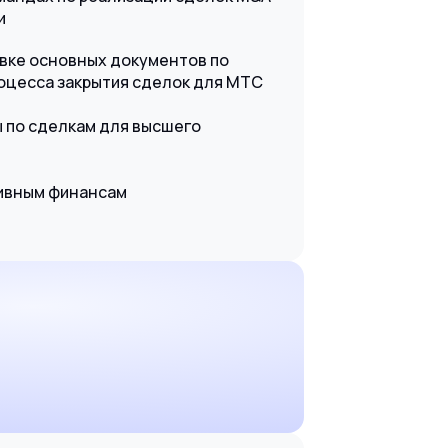
и
овке основных документов по
роцесса закрытия сделок для МТС
 по сделкам для высшего
тивным финансам