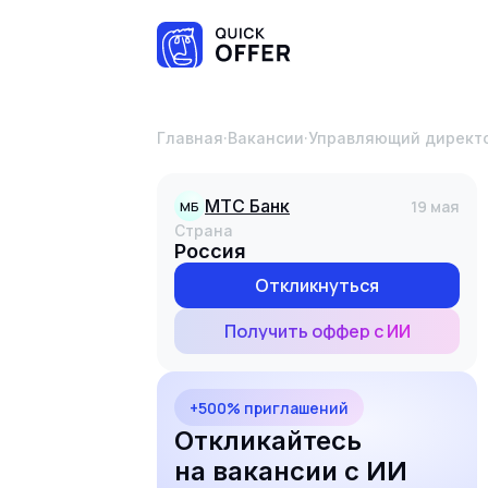
Главная
·
Вакансии
·
Управляющий директо
МТС Банк
19 мая
МБ
Страна
Россия
Откликнуться
Получить оффер с ИИ
+500% приглашений
Откликайтесь
на вакансии с ИИ