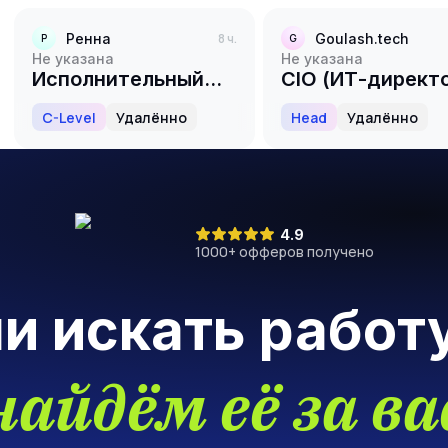
Officer/Chief
Operating Officer
Ренна
8 ч.
Goulash.tech
Р
G
Не указана
Не указана
Исполнительный
CIO (ИТ-директ
Директор / COO
C-Level
Удалённо
Head
Удалённо
4.9
1000
+ офферов получено
ли искать работ
найдём её за ва