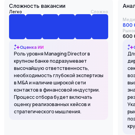
Сложность вакансии
Анал
Легко
Сложно
Меди
800 
Рыно
600 
Оценка ИИ
Роль уровня Managing Director в
Дл
крупном банке подразумевает
ди
высочайшую ответственность,
се
необходимость глубокой экспертизы
во
в M&A и наличие широкой сети
вы
контактов в финансовой индустрии.
зн
Процесс отбора будет включать
ре
оценку реализованных кейсов и
Ук
стратегического мышления.
ры
по
кр