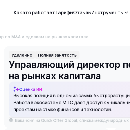
Как это работает
Тарифы
Отзывы
Инструменты
р по M&A и сделкам на рынках капитала
Удалённо
Полная занятость
Управляющий директор п
на рынках капитала
Оценка ИИ
Высокая позиция в одном из самых быстрорастущи
Работа в экосистеме МТС дает доступ к уникаль
проектам на стыке финансов и технологий.
Вакансия из Quick Offer Global, списка международны