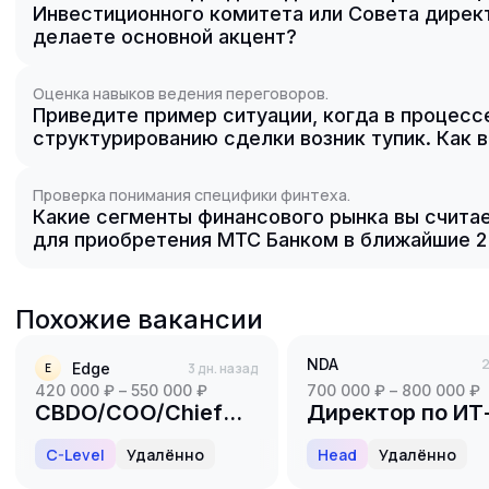
Инвестиционного комитета или Совета директ
делаете основной акцент?
Оценка навыков ведения переговоров.
Приведите пример ситуации, когда в процесс
структурированию сделки возник тупик. Как 
Проверка понимания специфики финтеха.
Какие сегменты финансового рынка вы счита
для приобретения МТС Банком в ближайшие 2
Похожие вакансии
NDA
2
Edge
3 дн. назад
E
420 000 ₽ – 550 000 ₽
700 000 ₽ – 800 000 ₽
CBDO/COO/Chief
Директор по ИТ
Business
разработке
C-Level
Удалённо
Head
Удалённо
Development