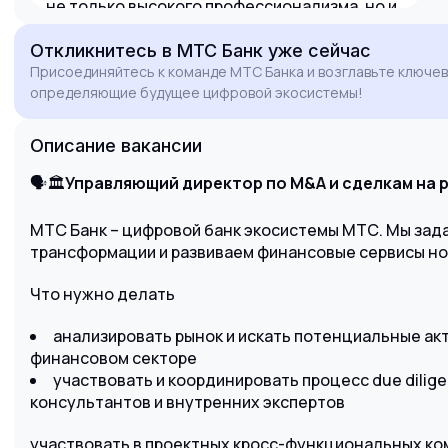
не только высокого профессионализма, но и
умения работать в кросс-функциональных
Откликнитесь
в МТС Банк
уже сейчас
командах, что является одной из моих
Присоединяйтесь к команде МТС Банка и возглавьте ключев
сильных сторон.
определяющие будущее цифровой экосистемы!
Уверен, что мой опыт структурирования
сделок и подготовки материалов для
Описание вакансии
высшего руководства принесет
значительную пользу МТС Финтех. Буду рад
🗣🏛
Управляющий директор по M&A и сделкам на 
возможности обсудить, как мои
компетенции помогут банку в реализации
МТС Банк – цифровой банк экосистемы МТС. Мы зад
его амбициозной стратегии роста.
трансформации и развиваем финансовые сервисы но
Что нужно делать
анализировать рынок и искать потенциальные ак
финансовом секторе
участвовать и координировать процесс due dilig
консультантов и внутренних экспертов
участвовать в проектных кросс-функциональных ко