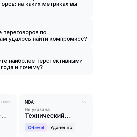
оров: на каких метриках вы
е переговоров по
вам удалось найти компромисс?
ете наиболее перспективными
 года и почему?
7 июл.
NDA
3 ч.
Не указана
-
Технический
директор / CTO
C-Level
Удалённо