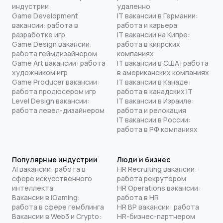
индустрии
удаленно
Game Development
IT вакансии в Германии:
вакансии: работа в
работа и карьера
разработке игр
IT вакансии на Кипре:
Game Design вакансии:
работа в кипрских
работа геймдизайнером
компаниях
Game Art вакансии: работа
IT вакансии в США: работа
художником игр
в американских компаниях
Game Producer вакансии:
IT вакансии в Канаде:
работа продюсером игр
работа в канадских IT
Level Design вакансии:
IT вакансии в Израиле:
работа левел-дизайнером
работа и релокация
IT вакансии в России:
работа в РФ компаниях
Популярные индустрии
Люди и бизнес
AI вакансии: работа в
HR Recruiting вакансии:
сфере искусственного
работа рекрутером
интеллекта
HR Operations вакансии:
Вакансии в iGaming:
работа в HR
работа в сфере гемблинга
HR BP вакансии: работа
Вакансии в Web3 и Crypto:
HR-бизнес-партнером