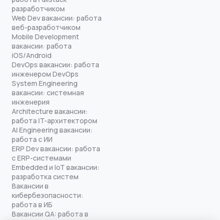
разработчиком
Web Dev вакансии: работа
веб-разработчиком
Mobile Development
вакансии: работа
iOS/Android
DevOps вакансии: работа
инженером DevOps
System Engineering
вакансии: системная
инженерия
Architecture вакансии:
работа IT-архитектором
AI Engineering вакансии:
работа с ИИ
ERP Dev вакансии: работа
с ERP-системами
Embedded и IoT вакансии:
разработка систем
Вакансии в
кибербезопасности:
работа в ИБ
Вакансии QA: работа в