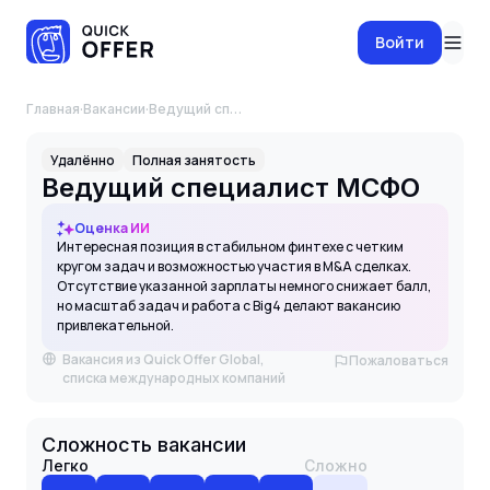
Войти
Главная
·
Вакансии
·
Ведущий специалист МСФО
Удалённо
Полная занятость
Ведущий специалист МСФО
Оценка ИИ
Интересная позиция в стабильном финтехе с четким
кругом задач и возможностью участия в M&A сделках.
Отсутствие указанной зарплаты немного снижает балл,
но масштаб задач и работа с Big4 делают вакансию
привлекательной.
Вакансия из Quick Offer Global,
Пожаловаться
списка международных компаний
Сложность вакансии
Легко
Сложно