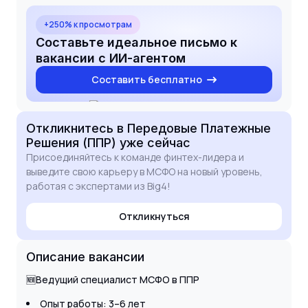
eager to apply my methodological expertise to
support your group's growth and reporting
+250% к просмотрам
accuracy. I look forward to the possibility of
Составьте идеальное письмо к
discussing how my technical skills and analytical
вакансии с ИИ-агентом
mindset align with your team's objectives.
Составить бесплатно
Откликнитесь
в Передовые Платежные
Решения (ППР)
уже сейчас
Присоединяйтесь к команде финтех-лидера и
выведите свою карьеру в МСФО на новый уровень,
работая с экспертами из Big4!
Откликнуться
Описание вакансии
🆕Ведущий специалист МСФО в ППР
Опыт работы: 3–6 лет