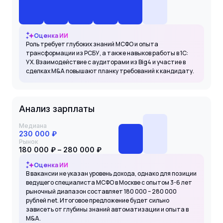
Оценка ИИ
Роль требует глубоких знаний МСФО и опыта
трансформации из РСБУ, а также навыков работы в 1С:
УХ. Взаимодействие с аудиторами из Big4 и участие в
сделках M&A повышают планку требований к кандидату.
Анализ зарплаты
Медиана
230 000 ₽
Рынок
180 000 ₽ – 280 000 ₽
Оценка ИИ
В вакансии не указан уровень дохода, однако для позиции
ведущего специалиста МСФО в Москве с опытом 3-6 лет
рыночный диапазон составляет 180 000 – 280 000
рублей net. Итоговое предложение будет сильно
зависеть от глубины знаний автоматизации и опыта в
M&A.