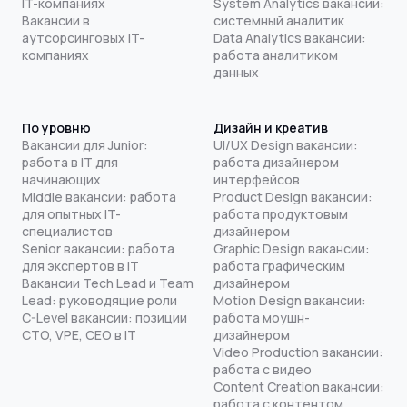
IT-компаниях
System Analytics вакансии:
Вакансии в
системный аналитик
аутсорсинговых IT-
Data Analytics вакансии:
компаниях
работа аналитиком
данных
По уровню
Дизайн и креатив
Вакансии для Junior:
UI/UX Design вакансии:
работа в IT для
работа дизайнером
начинающих
интерфейсов
Middle вакансии: работа
Product Design вакансии:
для опытных IT-
работа продуктовым
специалистов
дизайнером
Senior вакансии: работа
Graphic Design вакансии:
для экспертов в IT
работа графическим
Вакансии Tech Lead и Team
дизайнером
Lead: руководящие роли
Motion Design вакансии:
C-Level вакансии: позиции
работа моушн-
CTO, VPE, CEO в IT
дизайнером
Video Production вакансии:
работа с видео
Content Creation вакансии:
работа с контентом