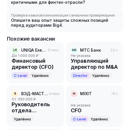
критичными для финтех-отрасли?
Проверка навыков коммуникации с внешними проверяющими.
Опишите ваш опыт защиты сложных позиций
перед аудиторами Big4.
Похожие вакансии
UNIQA Executive Search
31 июл.
МТС Банк
22 ч.
UE
МБ
до 1 000 000 ₽
Не указана
Финансовый
Управляющий
директор (CFO)
директор по M&A
C-Level
Удалённо
Director
Удалённо
ВЭД-МАСТЕР
вчера
MIXIT
18 ч.
В
M
от 350 000 ₽
Руководитель
Не указана
отдела
CFO
казначейства
Удалённо
C-Level
Удалённо