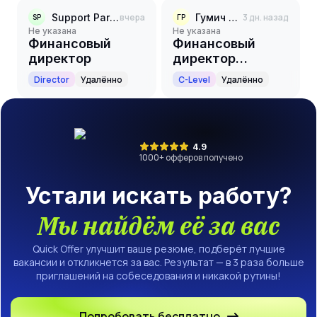
Support Partners
вчера
Гумич РТК
3 дн. назад
SP
ГР
Не указана
Не указана
Финансовый
Финансовый
директор
директор
(CFO/Chief
Director
Удалённо
C-Level
Удалённо
Financial Officer)
4.9
1000
+ офферов получено
Устали искать работу?
Мы найдём её за вас
Quick Offer улучшит ваше резюме, подберёт лучшие
вакансии и откликнется за вас. Результат — в 3 раза больше
приглашений на собеседования и никакой рутины!
Попробовать бесплатно