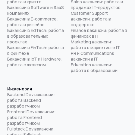
работа в крипте
Sales вакансии: работа в
Вакансии в Software и SaaS
продажах IT-продуктов
компаниях
Customer Support
Вакансии в E-commerce:
вакансии: работа в
работа в ритейле
поддержке
Вакансии в EdTech: работа
Finance вакансии: работа в
в образовательных
финансах в IT
проектах
Marketing вакансии:
Вакансии в FinTech: работа
работа в маркетинге IT
в финтехе
PR и Communications
Вакансии в IoT и Hardware:
вакансии в IT
работа с железом
Education вакансии:
работа в образовании
Инженерия
Backend Dev вакансии:
работа Backend
разработчиком
Frontend Dev вакансии:
работа Frontend
разработчиком
Fullstack Dev вакансии:
работа Fullstack