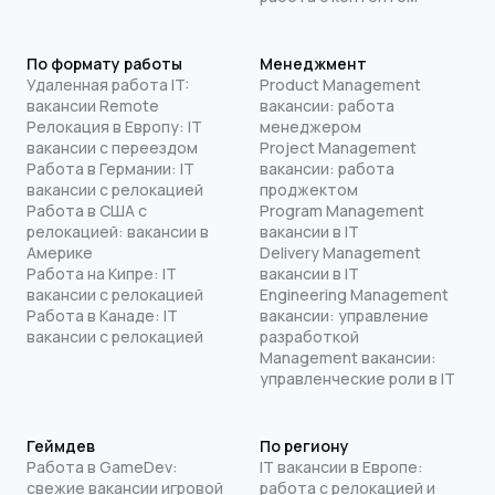
По формату работы
Менеджмент
Удаленная работа IT:
Product Management
вакансии Remote
вакансии: работа
Релокация в Европу: IT
менеджером
вакансии с переездом
Project Management
Работа в Германии: IT
вакансии: работа
вакансии с релокацией
проджектом
Работа в США с
Program Management
релокацией: вакансии в
вакансии в IT
Америке
Delivery Management
Работа на Кипре: IT
вакансии в IT
вакансии с релокацией
Engineering Management
Работа в Канаде: IT
вакансии: управление
вакансии с релокацией
разработкой
Management вакансии:
управленческие роли в IT
Геймдев
По региону
Работа в GameDev:
IT вакансии в Европе:
свежие вакансии игровой
работа с релокацией и