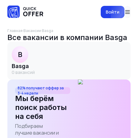
Войти
Главная
·
Вакансии
·
Basga
Все вакансии в компании
Basga
B
Basga
0
вакансий
82% получают оффер за
3-4 недели
Мы берём
поиск работы
на себя
Подбираем
лучшие вакансии и