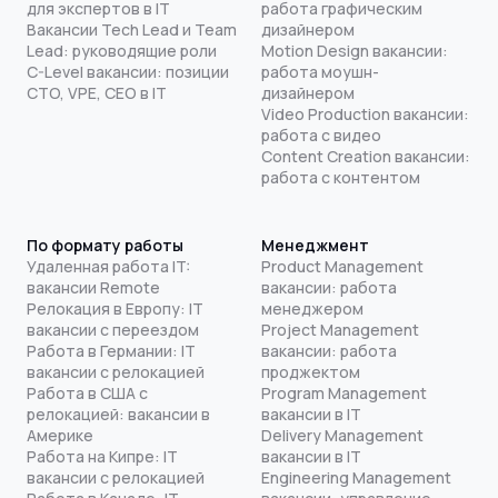
для экспертов в IT
работа графическим
Вакансии Tech Lead и Team
дизайнером
Lead: руководящие роли
Motion Design вакансии:
C-Level вакансии: позиции
работа моушн-
CTO, VPE, CEO в IT
дизайнером
Video Production вакансии:
работа с видео
Content Creation вакансии:
работа с контентом
По формату работы
Менеджмент
Удаленная работа IT:
Product Management
вакансии Remote
вакансии: работа
Релокация в Европу: IT
менеджером
вакансии с переездом
Project Management
Работа в Германии: IT
вакансии: работа
вакансии с релокацией
проджектом
Работа в США с
Program Management
релокацией: вакансии в
вакансии в IT
Америке
Delivery Management
Работа на Кипре: IT
вакансии в IT
вакансии с релокацией
Engineering Management