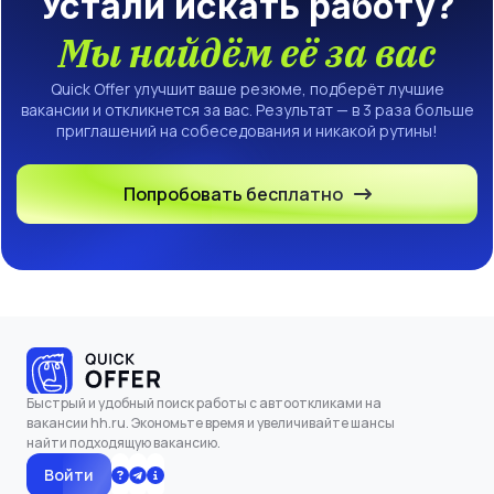
Устали искать работу?
Мы найдём её за вас
Quick Offer улучшит ваше резюме, подберёт лучшие
вакансии и откликнется за вас. Результат — в 3 раза больше
приглашений на собеседования и никакой рутины!
Попробовать бесплатно
Быстрый и удобный поиск работы с автооткликами на
вакансии hh.ru. Экономьте время и увеличивайте шансы
найти подходящую вакансию.
Войти