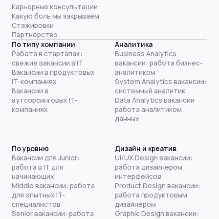
Карьерные консультации
Какую боль мы закрываем
Стажировки
Партнерство
По типу компании
Аналитика
Работа в стартапах:
Business Analytics
свежие вакансии в IT
вакансии: работа бизнес-
Вакансии в продуктовых
аналитиком
IT-компаниях
System Analytics вакансии:
Вакансии в
системный аналитик
аутсорсинговых IT-
Data Analytics вакансии:
компаниях
работа аналитиком
данных
По уровню
Дизайн и креатив
Вакансии для Junior:
UI/UX Design вакансии:
работа в IT для
работа дизайнером
начинающих
интерфейсов
Middle вакансии: работа
Product Design вакансии:
для опытных IT-
работа продуктовым
специалистов
дизайнером
Senior вакансии: работа
Graphic Design вакансии: