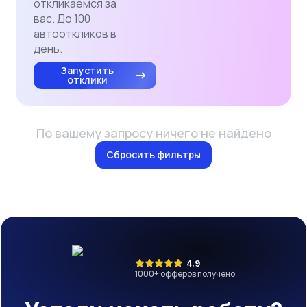
откликаемся за
вас. До 100
автооткликов в
день.
Запустить
отклики
По вашему запросу ничего не найдено
Сбросить фильтры
4.9
1000
+ офферов получено