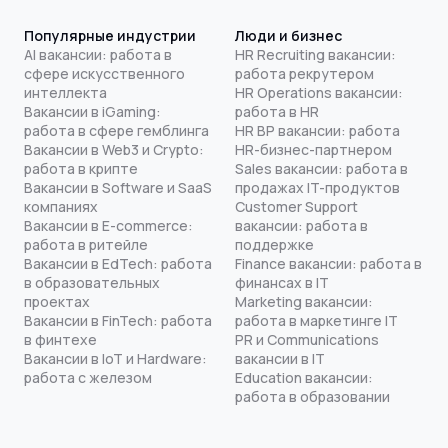
Популярные индустрии
Люди и бизнес
AI вакансии: работа в
HR Recruiting вакансии:
сфере искусственного
работа рекрутером
интеллекта
HR Operations вакансии:
Вакансии в iGaming:
работа в HR
работа в сфере гемблинга
HR BP вакансии: работа
Вакансии в Web3 и Crypto:
HR-бизнес-партнером
работа в крипте
Sales вакансии: работа в
Вакансии в Software и SaaS
продажах IT-продуктов
компаниях
Customer Support
Вакансии в E-commerce:
вакансии: работа в
работа в ритейле
поддержке
Вакансии в EdTech: работа
Finance вакансии: работа в
в образовательных
финансах в IT
проектах
Marketing вакансии:
Вакансии в FinTech: работа
работа в маркетинге IT
в финтехе
PR и Communications
Вакансии в IoT и Hardware:
вакансии в IT
работа с железом
Education вакансии:
работа в образовании