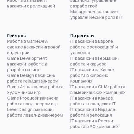
Работа в Канаде: IT
вакансии: управление
вакансии с релокацией
разработкой
Management вакансии:
управленческие роли в IT
Геймдев
По региону
Работа в GameDev:
IT вакансии в Европе:
свежие вакансии игровой
работа с релокацией и
индустрии
удаленно
Game Development
IT вакансии в Германии:
вакансии: работа в
работа и карьера
разработке игр
IT вакансии на Кипре:
Game Design вакансии:
работа в кипрских
работа геймдизайнером
компаниях
Game Art вакансии: работа
IT вакансии в США: работа
художником игр
в американских компаниях
Game Producer вакансии:
IT вакансии в Канаде:
работа продюсером игр
работа в канадских IT
Level Design вакансии:
IT вакансии в Израиле:
работа левел-дизайнером
работа и релокация
IT вакансии в России:
работа в РФ компаниях