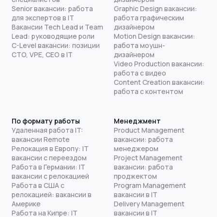
Senior вакансии: работа
Graphic Design вакансии:
для экспертов в IT
работа графическим
Вакансии Tech Lead и Team
дизайнером
Lead: руководящие роли
Motion Design вакансии:
C-Level вакансии: позиции
работа моушн-
CTO, VPE, CEO в IT
дизайнером
Video Production вакансии:
работа с видео
Content Creation вакансии:
работа с контентом
По формату работы
Менеджмент
Удаленная работа IT:
Product Management
вакансии Remote
вакансии: работа
Релокация в Европу: IT
менеджером
вакансии с переездом
Project Management
Работа в Германии: IT
вакансии: работа
вакансии с релокацией
проджектом
Работа в США с
Program Management
релокацией: вакансии в
вакансии в IT
Америке
Delivery Management
Работа на Кипре: IT
вакансии в IT