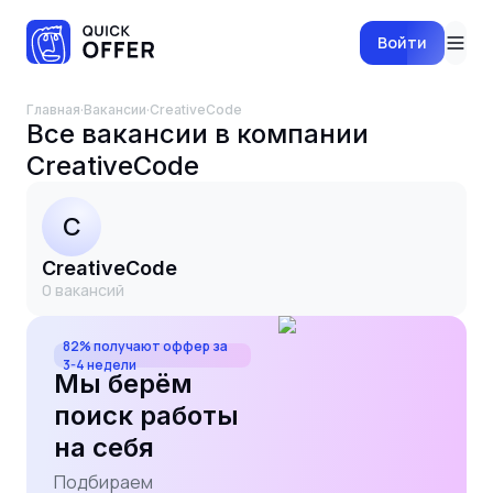
Войти
Главная
·
Вакансии
·
CreativeCode
Все вакансии в компании
CreativeCode
C
CreativeCode
0
вакансий
82% получают оффер за
3-4 недели
Мы берём
поиск работы
на себя
Подбираем