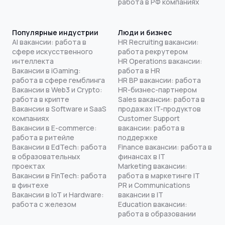
работа в РФ компаниях
Популярные индустрии
Люди и бизнес
AI вакансии: работа в
HR Recruiting вакансии:
сфере искусственного
работа рекрутером
интеллекта
HR Operations вакансии:
Вакансии в iGaming:
работа в HR
работа в сфере гемблинга
HR BP вакансии: работа
Вакансии в Web3 и Crypto:
HR-бизнес-партнером
работа в крипте
Sales вакансии: работа в
Вакансии в Software и SaaS
продажах IT-продуктов
компаниях
Customer Support
Вакансии в E-commerce:
вакансии: работа в
работа в ритейле
поддержке
Вакансии в EdTech: работа
Finance вакансии: работа в
в образовательных
финансах в IT
проектах
Marketing вакансии:
Вакансии в FinTech: работа
работа в маркетинге IT
в финтехе
PR и Communications
Вакансии в IoT и Hardware:
вакансии в IT
работа с железом
Education вакансии:
работа в образовании