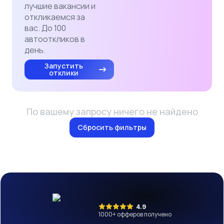
лучшие вакансии и
откликаемся за
вас. До 100
автооткликов в
день.
Запустить
отклики
По вашему запросу ничего не найдено
Сбросить фильтры
4.9
1000
+ офферов получено