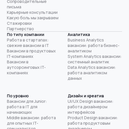
Сопроводительные
письма
Карьерные консультации
Какую боль мы закрываем
Стажировки
Партнерство
По типу компании
Аналитика
Работа в стартапах:
Business Analytics
свежие вакансии в IT
вакансии: работа бизнес-
Вакансии в продуктовых
аналитиком
IT-компаниях
System Analytics вакансии:
Вакансии в
системный аналитик
аутсорсинговых IT-
Data Analytics вакансии:
компаниях
работа аналитиком
данных
По уровню
Дизайн и креатив
Вакансии для Junior:
UI/UX Design вакансии:
работа в IT для
работа дизайнером
начинающих
интерфейсов
Middle вакансии: работа
Product Design вакансии:
для опытных IT-
работа продуктовым
специалистов
дизайнером