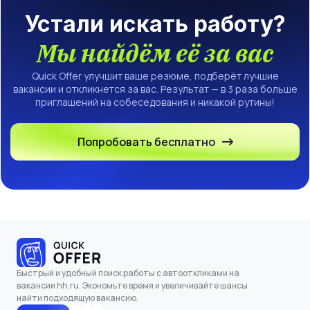
Устали искать работу?
Мы найдём её за вас
Quick Offer улучшит ваше резюме, подберёт лучшие
вакансии и откликнется за вас. Результат — в 3 раза больше
приглашений на собеседования и никакой рутины!
Попробовать бесплатно
Быстрый и удобный поиск работы с автооткликами на
вакансии hh.ru. Экономьте время и увеличивайте шансы
найти подходящую вакансию.