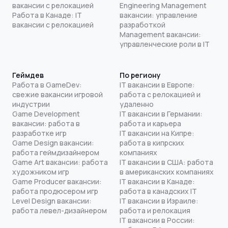
вакансии с релокацией
Engineering Management
Работа в Канаде: IT
вакансии: управление
вакансии с релокацией
разработкой
Management вакансии:
управленческие роли в IT
Геймдев
По региону
Работа в GameDev:
IT вакансии в Европе:
свежие вакансии игровой
работа с релокацией и
индустрии
удаленно
Game Development
IT вакансии в Германии:
вакансии: работа в
работа и карьера
разработке игр
IT вакансии на Кипре:
Game Design вакансии:
работа в кипрских
работа геймдизайнером
компаниях
Game Art вакансии: работа
IT вакансии в США: работа
художником игр
в американских компаниях
Game Producer вакансии:
IT вакансии в Канаде:
работа продюсером игр
работа в канадских IT
Level Design вакансии:
IT вакансии в Израиле:
работа левел-дизайнером
работа и релокация
IT вакансии в России: