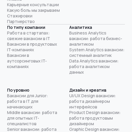
Карьерные консультации
Какую боль мы закрываем
Стажировки
Партнерство
По типу компании
Аналитика
Работа в стартапах:
Business Analytics
свежие вакансии в IT
вакансии: работа бизнес-
Вакансии в продуктовых
аналитиком
IT-компаниях
System Analytics вакансии:
Вакансии в
системный аналитик
аутсорсинговых IT-
Data Analytics вакансии:
компаниях
работа аналитиком
данных
По уровню
Дизайн и креатив
Вакансии для Junior:
UI/UX Design вакансии:
работа в IT для
работа дизайнером
начинающих
интерфейсов
Middle вакансии: работа
Product Design вакансии:
для опытных IT-
работа продуктовым
специалистов
дизайнером
Senior вакансии: работа
Graphic Design вакансии: