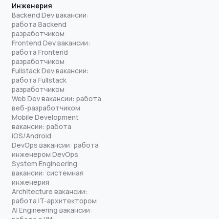
Инженерия
Backend Dev вакансии:
работа Backend
разработчиком
Frontend Dev вакансии:
работа Frontend
разработчиком
Fullstack Dev вакансии:
работа Fullstack
разработчиком
Web Dev вакансии: работа
веб-разработчиком
Mobile Development
вакансии: работа
iOS/Android
DevOps вакансии: работа
инженером DevOps
System Engineering
вакансии: системная
инженерия
Architecture вакансии:
работа IT-архитектором
AI Engineering вакансии: