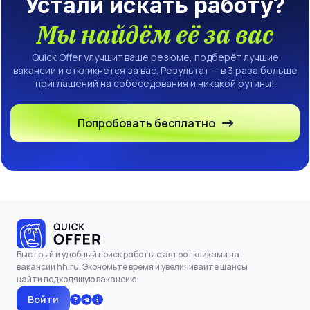
Устали искать работу?
Мы найдём её за вас
Quick Offer улучшит ваше резюме, подберёт лучшие
вакансии и откликнется за вас. Результат — в 3 раза больше
приглашений на собеседования и никакой рутины!
Попробовать бесплатно
Быстрый и удобный поиск работы с автооткликами на
вакансии hh.ru. Экономьте время и увеличивайте шансы
найти подходящую вакансию.
Войти