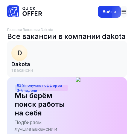
Войти
Главная
·
Вакансии
·
dakota
Все вакансии в компании
dakota
D
dakota
1
вакансий
82% получают оффер за
3-4 недели
Мы берём
поиск работы
на себя
Подбираем
лучшие вакансии и