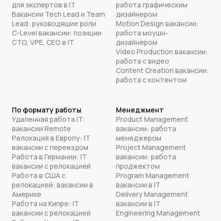
для экспертов в IT
работа графическим
Вакансии Tech Lead и Team
дизайнером
Lead: руководящие роли
Motion Design вакансии:
C-Level вакансии: позиции
работа моушн-
CTO, VPE, CEO в IT
дизайнером
Video Production вакансии:
работа с видео
Content Creation вакансии:
работа с контентом
По формату работы
Менеджмент
Удаленная работа IT:
Product Management
вакансии Remote
вакансии: работа
Релокация в Европу: IT
менеджером
вакансии с переездом
Project Management
Работа в Германии: IT
вакансии: работа
вакансии с релокацией
проджектом
Работа в США с
Program Management
релокацией: вакансии в
вакансии в IT
Америке
Delivery Management
Работа на Кипре: IT
вакансии в IT
вакансии с релокацией
Engineering Management