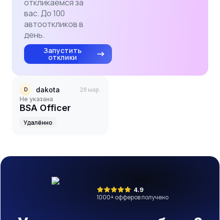
откликаемся за
вас. До 100
автооткликов в
день.
Запустить
отклики
dakota
28 мар.
D
Не указана
BSA Officer
Удалённо
4.9
1000
+ офферов получено