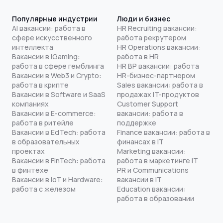
Популярные индустрии
Люди и бизнес
AI вакансии: работа в
HR Recruiting вакансии:
сфере искусственного
работа рекрутером
интеллекта
HR Operations вакансии:
Вакансии в iGaming:
работа в HR
работа в сфере гемблинга
HR BP вакансии: работа
Вакансии в Web3 и Crypto:
HR-бизнес-партнером
работа в крипте
Sales вакансии: работа в
Вакансии в Software и SaaS
продажах IT-продуктов
компаниях
Customer Support
Вакансии в E-commerce:
вакансии: работа в
работа в ритейле
поддержке
Вакансии в EdTech: работа
Finance вакансии: работа в
в образовательных
финансах в IT
проектах
Marketing вакансии:
Вакансии в FinTech: работа
работа в маркетинге IT
в финтехе
PR и Communications
Вакансии в IoT и Hardware:
вакансии в IT
работа с железом
Education вакансии:
работа в образовании