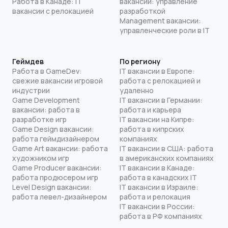
Работа в Канаде: IT
вакансии: управление
вакансии с релокацией
разработкой
Management вакансии:
управленческие роли в IT
Геймдев
По региону
Работа в GameDev:
IT вакансии в Европе:
свежие вакансии игровой
работа с релокацией и
индустрии
удаленно
Game Development
IT вакансии в Германии:
вакансии: работа в
работа и карьера
разработке игр
IT вакансии на Кипре:
Game Design вакансии:
работа в кипрских
работа геймдизайнером
компаниях
Game Art вакансии: работа
IT вакансии в США: работа
художником игр
в американских компаниях
Game Producer вакансии:
IT вакансии в Канаде:
работа продюсером игр
работа в канадских IT
Level Design вакансии:
IT вакансии в Израиле:
работа левел-дизайнером
работа и релокация
IT вакансии в России:
работа в РФ компаниях