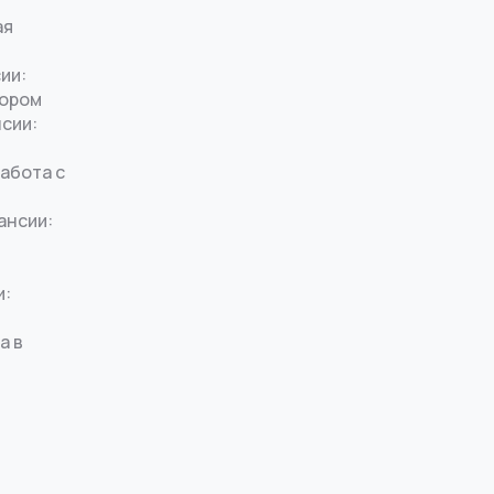
ая
ии:
тором
нсии:
работа с
ансии:
и:
а в