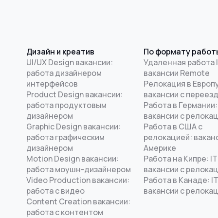
Дизайн и креатив
По формату работ
UI/UX Design вакансии:
Удаленная работа I
работа дизайнером
вакансии Remote
интерфейсов
Релокация в Европу
Product Design вакансии:
вакансии с переез
работа продуктовым
Работа в Германии:
дизайнером
вакансии с релока
Graphic Design вакансии:
Работа в США с
работа графическим
релокацией: ваканс
дизайнером
Америке
Motion Design вакансии:
Работа на Кипре: IT
работа моушн-дизайнером
вакансии с релока
Video Production вакансии:
Работа в Канаде: I
работа с видео
вакансии с релока
Content Creation вакансии:
работа с контентом