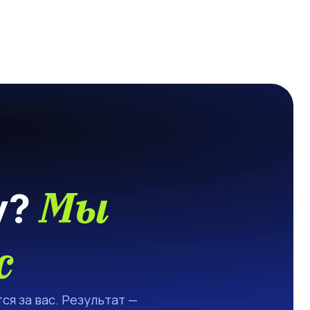
Мы
у?
с
ся за вас. Результат —