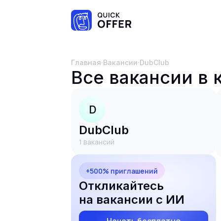
Главная
·
Вакансии
·
DubClub
Все вакансии в
D
DubClub
1
вакансий
+500% приглашений
Откликайтесь
на вакансии с ИИ