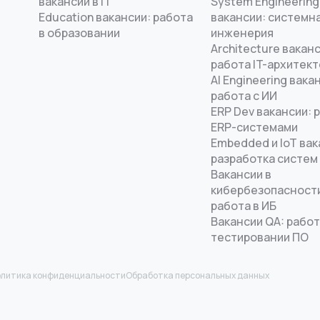
вакансии в IT
System Engineering
Education вакансии: работа
вакансии: системн
в образовании
инженерия
Architecture ваканс
работа IT-архитек
AI Engineering вака
работа с ИИ
ERP Dev вакансии: 
ERP-системами
Embedded и IoT вак
разработка систем
Вакансии в
кибербезопасност
работа в ИБ
Вакансии QA: работ
тестировании ПО
литика конфиденциальности
Обработка персональных данных