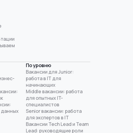
е
ьтации
рываем
По уровню
Вакансии для Junior:
изнес-
работа в IT для
начинающих
акансии:
Middle вакансии: работа
ик
для опытных IT-
нсии:
специалистов
 данных
Senior вакансии: работа
для экспертов в IT
Вакансии Tech Lead и Team
Lead: руководящие роли