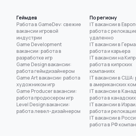
Геймдев
По региону
Работа в GameDev: свежие
IT вакансии в Европ
вакансии игровой
работа с релокацие
индустрии
удаленно
Game Development
IT вакансии в Герма
вакансии: работа в
работа и карьера
разработке игр
IT вакансии на Кипр
Game Design вакансии:
работа в кипрских
работа геймдизайнером
компаниях
Game Art вакансии: работа
IT вакансии в США:
художником игр
в американских ко
Game Producer вакансии:
IT вакансии в Канад
работа продюсером игр
работа в канадских
Level Design вакансии:
IT вакансии в Израи
работа левел-дизайнером
работа и релокаци
IT вакансии в Росси
работа в РФ компа