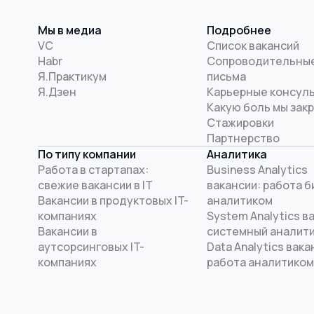
Мы в медиа
Подробнее
VC
Список вакансий
Habr
Сопроводительны
Я.Практикум
письма
Я.Дзен
Карьерные консул
Какую боль мы зак
Стажировки
Партнерство
По типу компании
Аналитика
Работа в стартапах:
Business Analytics
свежие вакансии в IT
вакансии: работа б
Вакансии в продуктовых IT-
аналитиком
компаниях
System Analytics в
Вакансии в
системный аналит
аутсорсинговых IT-
Data Analytics вака
компаниях
работа аналитиком