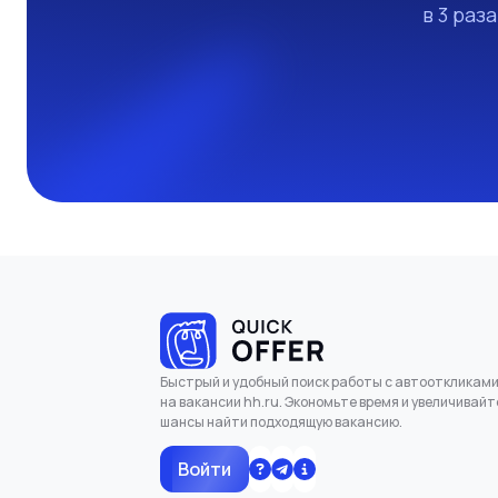
в 3 раз
Быстрый и удобный поиск работы с автооткликам
на вакансии hh.ru. Экономьте время и увеличивайт
шансы найти подходящую вакансию.
Войти