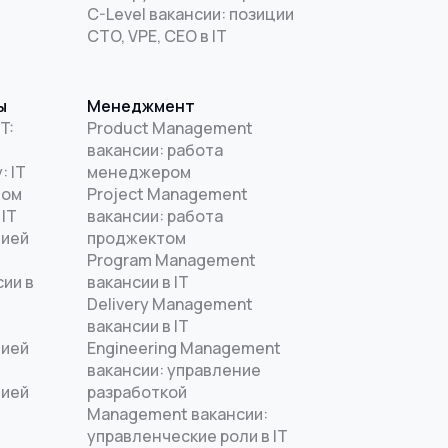
C-Level вакансии: позиции
CTO, VPE, CEO в IT
ы
Менеджмент
T:
Product Management
вакансии: работа
: IT
менеджером
дом
Project Management
 IT
вакансии: работа
цией
проджектом
Program Management
ии в
вакансии в IT
Delivery Management
вакансии в IT
цией
Engineering Management
T
вакансии: управление
цией
разработкой
Management вакансии:
управленческие роли в IT