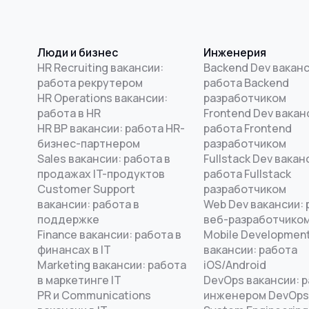
Люди и бизнес
Инженерия
HR Recruiting вакансии:
Backend Dev ваканс
работа рекрутером
работа Backend
HR Operations вакансии:
разработчиком
работа в HR
Frontend Dev вакан
HR BP вакансии: работа HR-
работа Frontend
бизнес-партнером
разработчиком
Sales вакансии: работа в
Fullstack Dev вакан
продажах IT-продуктов
работа Fullstack
Customer Support
разработчиком
вакансии: работа в
Web Dev вакансии: 
поддержке
веб-разработчико
Finance вакансии: работа в
Mobile Developmen
финансах в IT
вакансии: работа
Marketing вакансии: работа
iOS/Android
в маркетинге IT
DevOps вакансии: 
PR и Communications
инженером DevOps