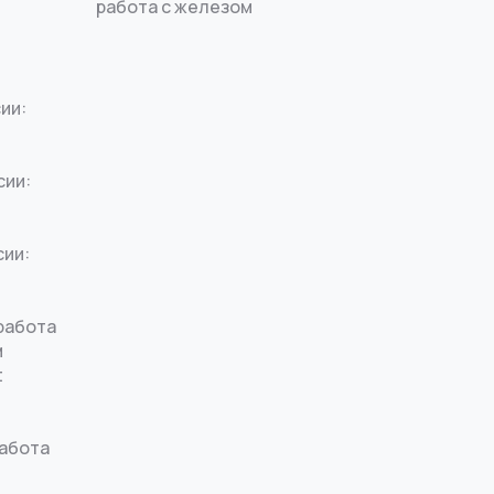
работа с железом
ии:
сии:
сии:
работа
м
t
работа