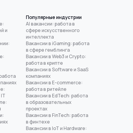
Популярные индустрии
е:
AI вакансии: работа в
й и
сфере искусственного
интеллекта
нии:
Вакансии в iGaming: работа
в сфере гемблинга
е:
Вакансии в Web3 и Crypto:
работа в крипте
Вакансии в Software и SaaS
 работа
компаниях
мпаниях
Вакансии в E-commerce:
е:
работа в ритейле
 IT
Вакансии в EdTech: работа
ле:
в образовательных
я
проектах
и:
Вакансии в FinTech: работа
ниях
в финтехе
Вакансии в IoT и Hardware: