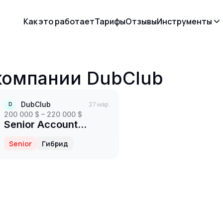
Как это работает
Тарифы
Отзывы
Инструменты
 компании
DubClub
DubClub
27 мар.
D
200 000 $ – 220 000 $
Senior Account
Executive (Creator
Senior
Гибрид
Partnerships)