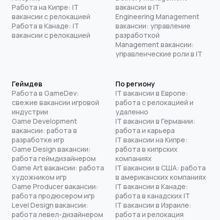
Работа на Кипре: IT
вакансии в IT
вакансии с релокацией
Engineering Management
Работа в Канаде: IT
вакансии: управление
вакансии с релокацией
разработкой
Management вакансии:
управленческие роли в IT
Геймдев
По региону
Работа в GameDev:
IT вакансии в Европе:
свежие вакансии игровой
работа с релокацией и
индустрии
удаленно
Game Development
IT вакансии в Германии:
вакансии: работа в
работа и карьера
разработке игр
IT вакансии на Кипре:
Game Design вакансии:
работа в кипрских
работа геймдизайнером
компаниях
Game Art вакансии: работа
IT вакансии в США: работа
художником игр
в американских компаниях
Game Producer вакансии:
IT вакансии в Канаде:
работа продюсером игр
работа в канадских IT
Level Design вакансии:
IT вакансии в Израиле:
работа левел-дизайнером
работа и релокация