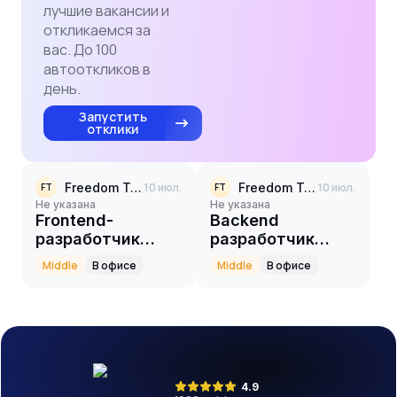
лучшие вакансии и
откликаемся за
вас. До 100
автооткликов в
день.
Запустить
отклики
Freedom Telecom
10 июл.
Freedom Telecom
10 июл.
FT
FT
Не указана
Не указана
Frontend-
Backend
разработчик
разработчик
(Middle)
(Java)
Middle
В офисе
Middle
В офисе
4.9