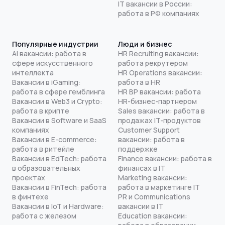
IT вакансии в России:
работа в РФ компаниях
Популярные индустрии
Люди и бизнес
AI вакансии: работа в
HR Recruiting вакансии:
сфере искусственного
работа рекрутером
интеллекта
HR Operations вакансии:
Вакансии в iGaming:
работа в HR
работа в сфере гемблинга
HR BP вакансии: работа
Вакансии в Web3 и Crypto:
HR-бизнес-партнером
работа в крипте
Sales вакансии: работа в
Вакансии в Software и SaaS
продажах IT-продуктов
компаниях
Customer Support
Вакансии в E-commerce:
вакансии: работа в
работа в ритейле
поддержке
Вакансии в EdTech: работа
Finance вакансии: работа в
в образовательных
финансах в IT
проектах
Marketing вакансии:
Вакансии в FinTech: работа
работа в маркетинге IT
в финтехе
PR и Communications
Вакансии в IoT и Hardware:
вакансии в IT
работа с железом
Education вакансии: