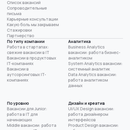
Список вакансий
Сопроводительные
письма
Карьерные консультации
Какую боль мы закрываем
Стажировки
Партнерство
По типу компании
Аналитика
Работа в стартапах:
Business Analytics
свежие вакансии в IT
вакансии: работа бизнес-
Вакансии в продуктовых
аналитиком
IT-компаниях
System Analytics вакансии:
Вакансии в
системный аналитик
аутсорсинговых IT-
Data Analytics вакансии:
компаниях
работа аналитиком
данных
По уровню
Дизайн и креатив
Вакансии для Junior:
UI/UX Design вакансии:
работа в IT для
работа дизайнером
начинающих
интерфейсов
Middle вакансии: работа
Product Design вакансии: