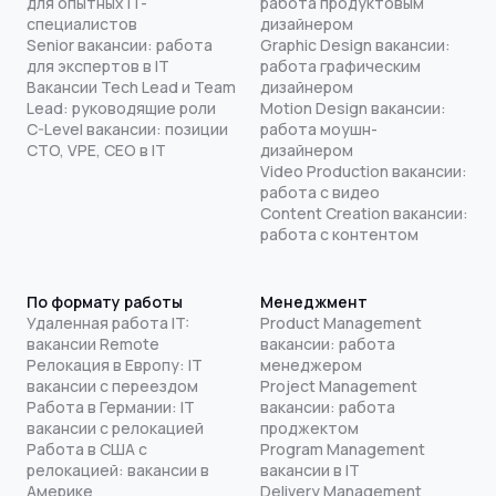
для опытных IT-
работа продуктовым
специалистов
дизайнером
Senior вакансии: работа
Graphic Design вакансии:
для экспертов в IT
работа графическим
Вакансии Tech Lead и Team
дизайнером
Lead: руководящие роли
Motion Design вакансии:
C-Level вакансии: позиции
работа моушн-
CTO, VPE, CEO в IT
дизайнером
Video Production вакансии:
работа с видео
Content Creation вакансии:
работа с контентом
По формату работы
Менеджмент
Удаленная работа IT:
Product Management
вакансии Remote
вакансии: работа
Релокация в Европу: IT
менеджером
вакансии с переездом
Project Management
Работа в Германии: IT
вакансии: работа
вакансии с релокацией
проджектом
Работа в США с
Program Management
релокацией: вакансии в
вакансии в IT
Америке
Delivery Management