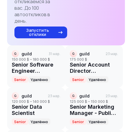
откликаемся за
вас. До 100
автооткликов в
день.
Запустить
отклики
guild
31 мар.
guild
23 мар.
G
G
150 000 $ – 180 000 $
175 000 $
Senior Software
Senior Account
Engineer
Director
(Remote)
(Healthcare)
Senior
Удалённо
Senior
Удалённо
guild
23 мар.
guild
23 мар.
G
G
120 000 $ – 140 000 $
125 000 $ – 150 000 $
Senior Data
Senior Marketing
Scientist
Manager - Public
Sector
Senior
Удалённо
Senior
Удалённо