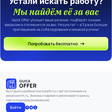
Устали искать работу?
Мы найдём её за вас
Quick Offer улучшит ваше резюме, подберёт лучшие
вакансии и откликнется за вас. Результат — в 3 раза больше
приглашений на собеседования и никакой рутины!
Попробовать бесплатно
Быстрый и удобный поиск работы с автооткликами на
вакансии hh.ru. Экономьте время и увеличивайте шансы
найти подходящую вакансию.
Войти