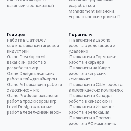
вакансии с релокацией
разработкой
Management вакансии:
управленческие роли в IT
Геймдев
По региону
Работа в GameDev:
IT вакансии в Европе:
свежие вакансии игровой
работа с релокацией и
индустрии
удаленно
Game Development
IT вакансии в Германии:
вакансии: работа в
работа и карьера
разработке игр
IT вакансии на Кипре:
Game Design вакансии:
работа в кипрских
работа геймдизайнером
компаниях
Game Art вакансии: работа
IT вакансии в США: работа
художником игр
в американских компаниях
Game Producer вакансии:
IT вакансии в Канаде:
работа продюсером игр
работа в канадских IT
Level Design вакансии:
IT вакансии в Израиле:
работа левел-дизайнером
работа и релокация
IT вакансии в России:
работа в РФ компаниях