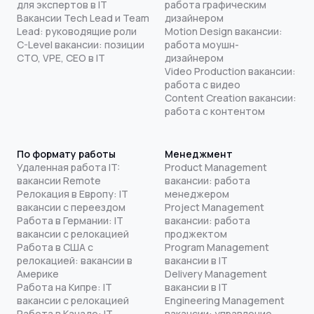
для экспертов в IT
работа графическим
Вакансии Tech Lead и Team
дизайнером
Lead: руководящие роли
Motion Design вакансии:
C-Level вакансии: позиции
работа моушн-
CTO, VPE, CEO в IT
дизайнером
Video Production вакансии:
работа с видео
Content Creation вакансии:
работа с контентом
По формату работы
Менеджмент
Удаленная работа IT:
Product Management
вакансии Remote
вакансии: работа
Релокация в Европу: IT
менеджером
вакансии с переездом
Project Management
Работа в Германии: IT
вакансии: работа
вакансии с релокацией
проджектом
Работа в США с
Program Management
релокацией: вакансии в
вакансии в IT
Америке
Delivery Management
Работа на Кипре: IT
вакансии в IT
вакансии с релокацией
Engineering Management
Работа в Канаде: IT
вакансии: управление