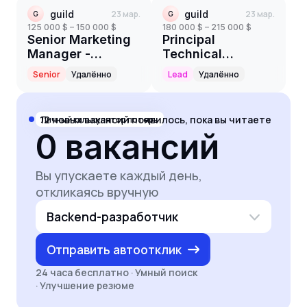
guild
23 мар.
guild
23 мар.
G
G
125 000 $ – 150 000 $
180 000 $ – 215 000 $
Senior Marketing
Principal
Manager -
Technical
Academy
Program Manager
Senior
Удалённо
Lead
Удалённо
12
новых вакансий появилось, пока вы читаете
Личный калькулятор потерь
0
вакансий
Вы упускаете каждый день,
откликаясь вручную
Backend-разработчик
Отправить автоотклик
24 часа бесплатно · Умный поиск
· Улучшение резюме