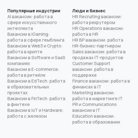
Популярные индустрии
Люди и бизнес
AI вакансии: работа в
HR Recruiting вакансии:
сфере искусственного
работа рекрутером
интеллекта
HR Operations вакансии:
Вакансии в iGaming:
работа в HR
работа в сфере гемблинга
HR BP вакансии: работа
Вакансии в Web3 и Crypto:
HR-бизнес-партнером
работа в крипте
Sales вакансии: работа в
Вакансии в Software и SaaS
продажах IT-продуктов
компаниях
Customer Support
Вакансии в E-commerce:
вакансии: работа в
работа в ритейле
поддержке
Вакансии в EdTech: работа
Finance вакансии: работа в
в образовательных
финансах в IT
проектах
Marketing вакансии:
Вакансии в FinTech: работа
работа в маркетинге IT
в финтехе
PR и Communications
Вакансии в IoT и Hardware:
вакансии в IT
работа с железом
Education вакансии:
работа в образовании