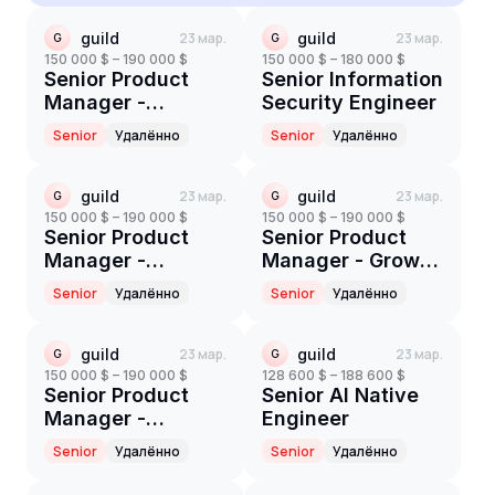
guild
23 мар.
guild
23 мар.
G
G
150 000 $ – 190 000 $
150 000 $ – 180 000 $
Senior Product
Senior Information
Manager -
Security Engineer
Academy Learner
Senior
Удалённо
Senior
Удалённо
Experience
guild
23 мар.
guild
23 мар.
G
G
150 000 $ – 190 000 $
150 000 $ – 190 000 $
Senior Product
Senior Product
Manager -
Manager - Grow
Integrations
Employer
Senior
Удалённо
Senior
Удалённо
Experience
guild
23 мар.
guild
23 мар.
G
G
150 000 $ – 190 000 $
128 600 $ – 188 600 $
Senior Product
Senior AI Native
Manager -
Engineer
Benefits Admin
Senior
Удалённо
Senior
Удалённо