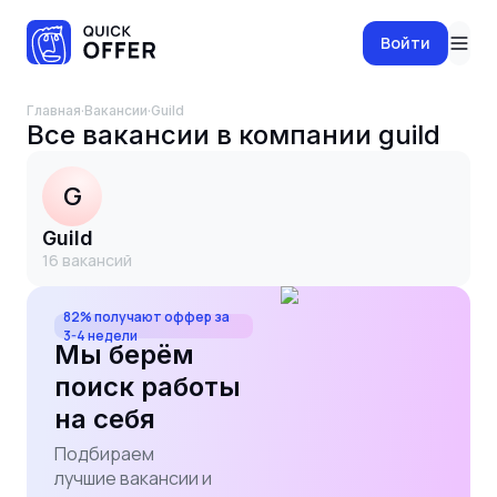
Войти
Главная
·
Вакансии
·
guild
Все вакансии в компании
guild
G
guild
16
вакансий
82% получают оффер за
3-4 недели
Мы берём
поиск работы
на себя
Подбираем
лучшие вакансии и