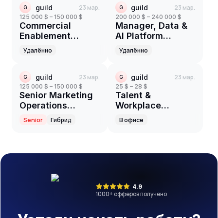
guild
23 мар.
guild
23 мар.
G
G
125 000 $ – 150 000 $
200 000 $ – 240 000 $
Commercial
Manager, Data &
Enablement
AI Platform
Manager
Engineering
Удалённо
Удалённо
guild
23 мар.
guild
23 мар.
G
G
125 000 $ – 150 000 $
25 $ – 28 $
Senior Marketing
Talent &
Operations
Workplace
Manager
Coordinator (6-
Senior
Гибрид
В офисе
Month Fixed-
Term)
4.9
1000
+ офферов получено