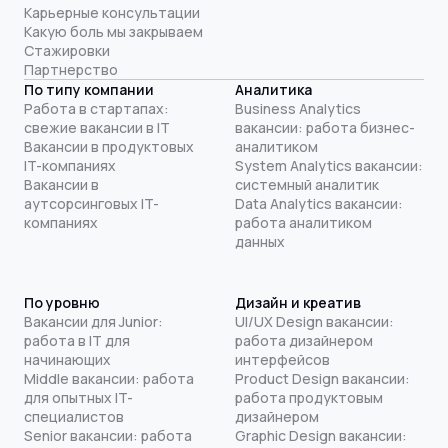
Карьерные консультации
Какую боль мы закрываем
Стажировки
Партнерство
По типу компании
Аналитика
Работа в стартапах:
Business Analytics
свежие вакансии в IT
вакансии: работа бизнес-
Вакансии в продуктовых
аналитиком
IT-компаниях
System Analytics вакансии:
Вакансии в
системный аналитик
аутсорсинговых IT-
Data Analytics вакансии:
компаниях
работа аналитиком
данных
По уровню
Дизайн и креатив
Вакансии для Junior:
UI/UX Design вакансии:
работа в IT для
работа дизайнером
начинающих
интерфейсов
Middle вакансии: работа
Product Design вакансии:
для опытных IT-
работа продуктовым
специалистов
дизайнером
Senior вакансии: работа
Graphic Design вакансии: