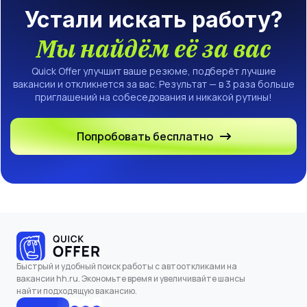
Устали искать работу?
Мы найдём её за вас
Quick Offer улучшит ваше резюме, подберёт лучшие
вакансии и откликнется за вас. Результат — в 3 раза больше
приглашений на собеседования и никакой рутины!
Попробовать бесплатно
Быстрый и удобный поиск работы с автооткликами на
вакансии hh.ru. Экономьте время и увеличивайте шансы
найти подходящую вакансию.