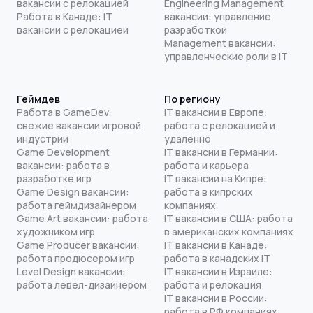
вакансии с релокацией
Engineering Management
Работа в Канаде: IT
вакансии: управление
вакансии с релокацией
разработкой
Management вакансии:
управленческие роли в IT
Геймдев
По региону
Работа в GameDev:
IT вакансии в Европе:
свежие вакансии игровой
работа с релокацией и
индустрии
удаленно
Game Development
IT вакансии в Германии:
вакансии: работа в
работа и карьера
разработке игр
IT вакансии на Кипре:
Game Design вакансии:
работа в кипрских
работа геймдизайнером
компаниях
Game Art вакансии: работа
IT вакансии в США: работа
художником игр
в американских компаниях
Game Producer вакансии:
IT вакансии в Канаде:
работа продюсером игр
работа в канадских IT
Level Design вакансии:
IT вакансии в Израиле:
работа левел-дизайнером
работа и релокация
IT вакансии в России:
работа в РФ компаниях