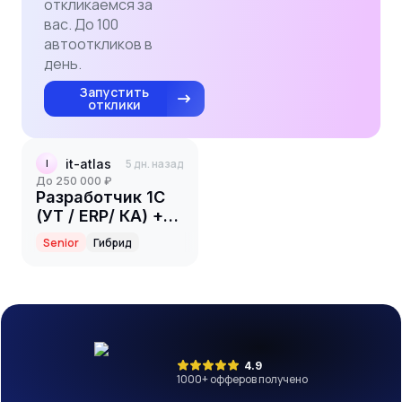
откликаемся за
вас. До 100
автооткликов в
день.
Запустить
отклики
it-atlas
5 дн. назад
I
до 250 000 ₽
Разработчик 1С
(УТ / ERP/ КА) +
TeamLead
Senior
Гибрид
4.9
1000
+ офферов получено