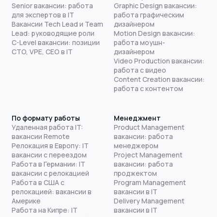
Senior вакансии: работа
Graphic Design вакансии:
для экспертов в IT
работа графическим
Вакансии Tech Lead и Team
дизайнером
Lead: руководящие роли
Motion Design вакансии:
C-Level вакансии: позиции
работа моушн-
CTO, VPE, CEO в IT
дизайнером
Video Production вакансии:
работа с видео
Content Creation вакансии:
работа с контентом
По формату работы
Менеджмент
Удаленная работа IT:
Product Management
вакансии Remote
вакансии: работа
Релокация в Европу: IT
менеджером
вакансии с переездом
Project Management
Работа в Германии: IT
вакансии: работа
вакансии с релокацией
проджектом
Работа в США с
Program Management
релокацией: вакансии в
вакансии в IT
Америке
Delivery Management
Работа на Кипре: IT
вакансии в IT