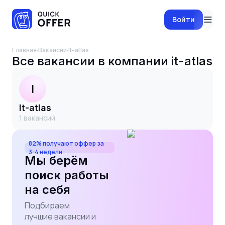
Войти
Главная
·
Вакансии
·
it-atlas
Все вакансии в компании
it-atlas
I
it-atlas
1
вакансий
82% получают оффер за
3-4 недели
Мы берём
поиск работы
на себя
Подбираем
лучшие вакансии и