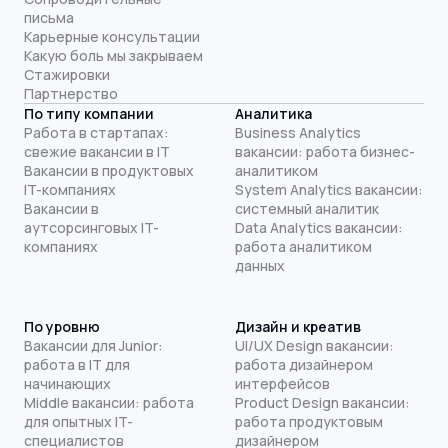
письма
Карьерные консультации
Какую боль мы закрываем
Стажировки
Партнерство
По типу компании
Аналитика
Работа в стартапах:
Business Analytics
свежие вакансии в IT
вакансии: работа бизнес-
Вакансии в продуктовых
аналитиком
IT-компаниях
System Analytics вакансии:
Вакансии в
системный аналитик
аутсорсинговых IT-
Data Analytics вакансии:
компаниях
работа аналитиком
данных
По уровню
Дизайн и креатив
Вакансии для Junior:
UI/UX Design вакансии:
работа в IT для
работа дизайнером
начинающих
интерфейсов
Middle вакансии: работа
Product Design вакансии:
для опытных IT-
работа продуктовым
специалистов
дизайнером