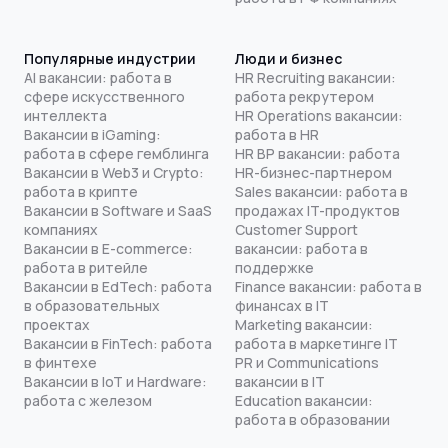
Популярные индустрии
Люди и бизнес
AI вакансии: работа в
HR Recruiting вакансии:
сфере искусственного
работа рекрутером
интеллекта
HR Operations вакансии:
Вакансии в iGaming:
работа в HR
работа в сфере гемблинга
HR BP вакансии: работа
Вакансии в Web3 и Crypto:
HR-бизнес-партнером
работа в крипте
Sales вакансии: работа в
Вакансии в Software и SaaS
продажах IT-продуктов
компаниях
Customer Support
Вакансии в E-commerce:
вакансии: работа в
работа в ритейле
поддержке
Вакансии в EdTech: работа
Finance вакансии: работа в
в образовательных
финансах в IT
проектах
Marketing вакансии:
Вакансии в FinTech: работа
работа в маркетинге IT
в финтехе
PR и Communications
Вакансии в IoT и Hardware:
вакансии в IT
работа с железом
Education вакансии:
работа в образовании