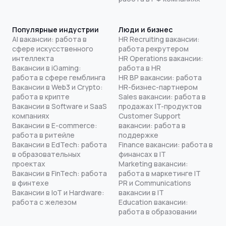
Популярные индустрии
Люди и бизнес
AI вакансии: работа в
HR Recruiting вакансии:
сфере искусственного
работа рекрутером
интеллекта
HR Operations вакансии:
Вакансии в iGaming:
работа в HR
работа в сфере гемблинга
HR BP вакансии: работа
Вакансии в Web3 и Crypto:
HR-бизнес-партнером
работа в крипте
Sales вакансии: работа в
Вакансии в Software и SaaS
продажах IT-продуктов
компаниях
Customer Support
Вакансии в E-commerce:
вакансии: работа в
работа в ритейле
поддержке
Вакансии в EdTech: работа
Finance вакансии: работа в
в образовательных
финансах в IT
проектах
Marketing вакансии:
Вакансии в FinTech: работа
работа в маркетинге IT
в финтехе
PR и Communications
Вакансии в IoT и Hardware:
вакансии в IT
работа с железом
Education вакансии:
работа в образовании