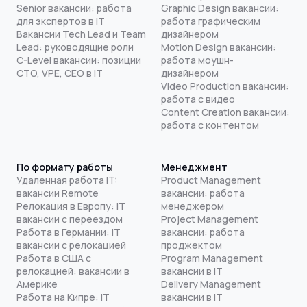
Senior вакансии: работа
Graphic Design вакансии:
для экспертов в IT
работа графическим
Вакансии Tech Lead и Team
дизайнером
Lead: руководящие роли
Motion Design вакансии:
C-Level вакансии: позиции
работа моушн-
CTO, VPE, CEO в IT
дизайнером
Video Production вакансии:
работа с видео
Content Creation вакансии:
работа с контентом
По формату работы
Менеджмент
Удаленная работа IT:
Product Management
вакансии Remote
вакансии: работа
Релокация в Европу: IT
менеджером
вакансии с переездом
Project Management
Работа в Германии: IT
вакансии: работа
вакансии с релокацией
проджектом
Работа в США с
Program Management
релокацией: вакансии в
вакансии в IT
Америке
Delivery Management
Работа на Кипре: IT
вакансии в IT