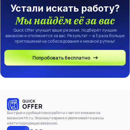
Устали искать работу?
Мы найдём её за вас
Quick Offer улучшит ваше резюме, подберёт лучшие
вакансии и откликнется за вас. Результат — в 3 раза больше
приглашений на собеседования и никакой рутины!
Попробовать бесплатно
Быстрый и удобный поиск работы с автооткликами на
вакансии hh.ru. Экономьте время и увеличивайте шансы
найти подходящую вакансию.