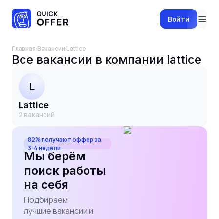
Войти
Главная
·
Вакансии
·
lattice
Все вакансии в компании
lattice
L
lattice
2
вакансий
82% получают оффер за
3-4 недели
Мы берём
поиск работы
на себя
Подбираем
лучшие вакансии и