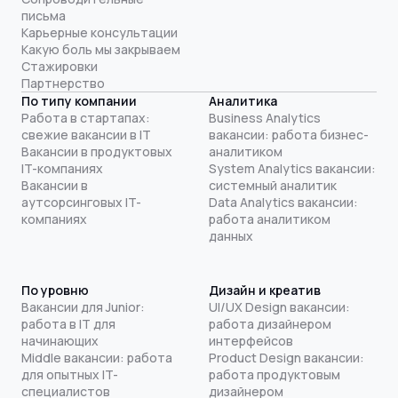
письма
Карьерные консультации
Какую боль мы закрываем
Стажировки
Партнерство
По типу компании
Аналитика
Работа в стартапах:
Business Analytics
свежие вакансии в IT
вакансии: работа бизнес-
Вакансии в продуктовых
аналитиком
IT-компаниях
System Analytics вакансии:
Вакансии в
системный аналитик
аутсорсинговых IT-
Data Analytics вакансии:
компаниях
работа аналитиком
данных
По уровню
Дизайн и креатив
Вакансии для Junior:
UI/UX Design вакансии:
работа в IT для
работа дизайнером
начинающих
интерфейсов
Middle вакансии: работа
Product Design вакансии:
для опытных IT-
работа продуктовым
специалистов
дизайнером