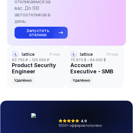
откликаемся за
вас. До 100
автооткликов в
день.
Запустить
отклики
lattice
31 мар.
lattice
30 мар.
L
L
93 750 ₽ – 125 000 ₽
70 875 $ – 84 000 $
Product Security
Account
Engineer
Executive - SMB
Удалённо
Удалённо
4.9
1000
+ офферов получено