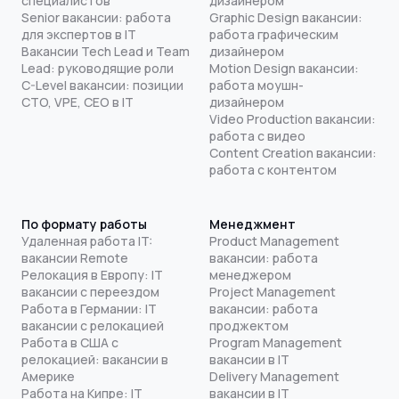
специалистов
дизайнером
Senior вакансии: работа
Graphic Design вакансии:
для экспертов в IT
работа графическим
Вакансии Tech Lead и Team
дизайнером
Lead: руководящие роли
Motion Design вакансии:
C-Level вакансии: позиции
работа моушн-
CTO, VPE, CEO в IT
дизайнером
Video Production вакансии:
работа с видео
Content Creation вакансии:
работа с контентом
По формату работы
Менеджмент
Удаленная работа IT:
Product Management
вакансии Remote
вакансии: работа
Релокация в Европу: IT
менеджером
вакансии с переездом
Project Management
Работа в Германии: IT
вакансии: работа
вакансии с релокацией
проджектом
Работа в США с
Program Management
релокацией: вакансии в
вакансии в IT
Америке
Delivery Management
Работа на Кипре: IT
вакансии в IT