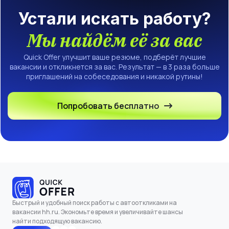
Устали искать работу?
Мы найдём её за вас
Quick Offer улучшит ваше резюме, подберёт лучшие
вакансии и откликнется за вас. Результат — в 3 раза больше
приглашений на собеседования и никакой рутины!
Попробовать бесплатно
Быстрый и удобный поиск работы с автооткликами на
вакансии hh.ru. Экономьте время и увеличивайте шансы
найти подходящую вакансию.