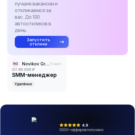
лучшие вакансии и
откликаемся за
вас. До 100
автооткликов в
день.
Запустить
отклики
Novikov Group
11 июл.
NG
от 80 000 ₽
SMM-менеджер
Удалённо
4.9
1000
+ офферов получено