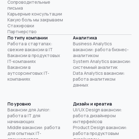
Сопроводительные
письма
Карьерные консультации
Какую боль мы закрываем
Стажировки
Партнерство
По типу компании
Аналитика
Работа в стартапах:
Business Analytics
свежие вакансии в IT
вакансии: работа бизнес-
Вакансии в продуктовых
аналитиком
IT-компаниях
System Analytics вакансии:
Вакансии в
системный аналитик
аутсорсинговых IT-
Data Analytics вакансии:
компаниях
работа аналитиком
данных
По уровню
Дизайн и креатив
Вакансии для Junior:
UI/UX Design вакансии:
работа в IT для
работа дизайнером
начинающих
интерфейсов
Middle вакансии: работа
Product Design вакансии:
для опытных IT-
работа продуктовым