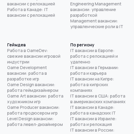
вакансии с релокацией
Engineering Management
Работа в Канаде: IT
вакансии: управление
вакансии с релокацией
разработкой
Management вакансии:
управленческие роли в IT
Геймдев
По региону
Работа в GameDev:
IT вакансии в Европе:
свежие вакансии игровой
работа с релокацией и
индустрии
удаленно
Game Development
IT вакансии в Германии:
вакансии: работа в
работа и карьера
разработке игр
IT вакансии на Кипре:
Game Design вакансии:
работа в кипрских
работа геймдизайнером
компаниях
Game Art вакансии: работа
IT вакансии в США: работа
художником игр
в американских компаниях
Game Producer вакансии:
IT вакансии в Канаде:
работа продюсером игр
работа в канадских IT
Level Design вакансии:
IT вакансии в Израиле:
работа левел-дизайнером
работа и релокация
IT вакансии в России: