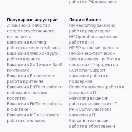
работа в РФ компаниях
Популярные индустрии
Люди и бизнес
AI вакансии: работа в
HR Recruiting вакансии:
сфере искусственного
работа рекрутером
интеллекта
HR Operations вакансии:
Вакансии в iGaming:
работа в HR
работа в сфере гемблинга
HR BP вакансии: работа
Вакансии в Web3 и Crypto:
HR-бизнес-партнером
работа в крипте
Sales вакансии: работа в
Вакансии в Software и SaaS
продажах IT-продуктов
компаниях
Customer Support
Вакансии в E-commerce:
вакансии: работа в
работа в ритейле
поддержке
Вакансии в EdTech: работа
Finance вакансии: работа в
в образовательных
финансах в IT
проектах
Marketing вакансии:
Вакансии в FinTech: работа
работа в маркетинге IT
в финтехе
PR и Communications
Вакансии в IoT и Hardware:
вакансии в IT
работа с железом
Education вакансии:
работа в образовании