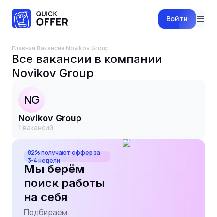
Войти
Главная
·
Вакансии
·
Novikov Group
Все вакансии в компании
Novikov Group
NG
Novikov Group
1
вакансий
82% получают оффер за
3-4 недели
Мы берём
поиск работы
на себя
Подбираем