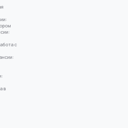
ая
ии:
тором
нсии:
работа с
ансии:
и:
а в