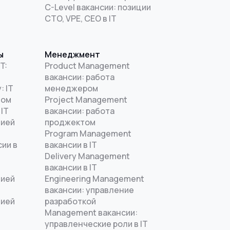
C-Level вакансии: позиции
CTO, VPE, CEO в IT
ы
Менеджмент
T:
Product Management
вакансии: работа
: IT
менеджером
дом
Project Management
 IT
вакансии: работа
цией
проджектом
Program Management
ии в
вакансии в IT
Delivery Management
вакансии в IT
цией
Engineering Management
T
вакансии: управление
цией
разработкой
Management вакансии:
управленческие роли в IT