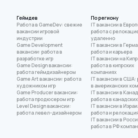
Геймдев
По региону
Работа в GameDev: свежие
IT вакансии в Европ
вакансии игровой
работа с релокацие
индустрии
удаленно
Game Development
IT вакансии в Герма
вакансии: работа в
работа и карьера
разработке игр
IT вакансии на Кипр
Game Design вакансии:
работа в кипрских
работа геймдизайнером
компаниях
Game Art вакансии: работа
IT вакансии в США:
художником игр
в американских ко
Game Producer вакансии:
IT вакансии в Канад
работа продюсером игр
работа в канадских
Level Design вакансии:
IT вакансии в Израи
работа левел-дизайнером
работа и релокаци
IT вакансии в Росси
работа в РФ компа