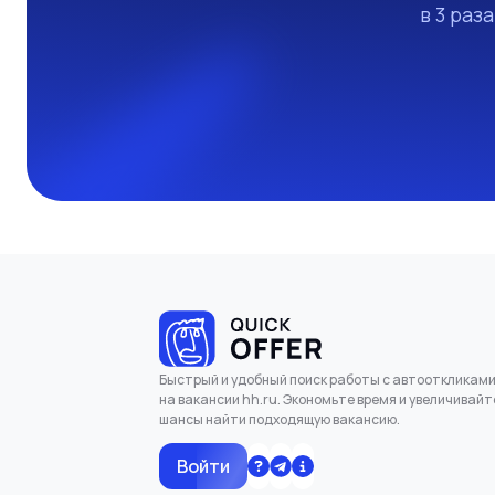
в 3 раз
Быстрый и удобный поиск работы с автооткликам
на вакансии hh.ru. Экономьте время и увеличивайт
шансы найти подходящую вакансию.
Войти