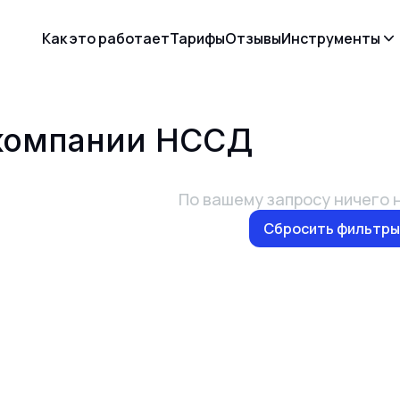
Как это работает
Тарифы
Отзывы
Инструменты
 компании
НССД
По вашему запросу ничего 
Сбросить фильтры