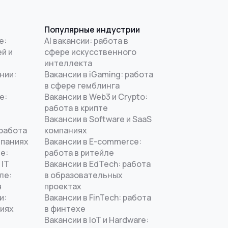
Популярные индустрии
е:
AI вакансии: работа в
й и
сфере искусственного
интеллекта
нии:
Вакансии в iGaming: работа
в сфере гемблинга
е:
Вакансии в Web3 и Crypto:
работа в крипте
Вакансии в Software и SaaS
 работа
компаниях
мпаниях
Вакансии в E-commerce:
е:
работа в ритейле
 IT
Вакансии в EdTech: работа
ле:
в образовательных
я
проектах
и:
Вакансии в FinTech: работа
ниях
в финтехе
Вакансии в IoT и Hardware: