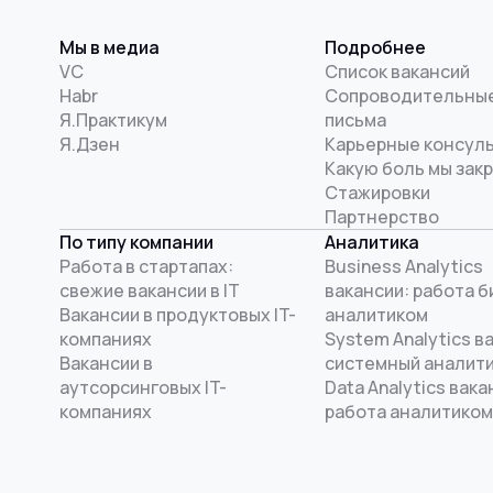
Мы в медиа
Подробнее
VC
Список вакансий
Habr
Сопроводительны
Я.Практикум
письма
Я.Дзен
Карьерные консул
Какую боль мы зак
Стажировки
Партнерство
По типу компании
Аналитика
Работа в стартапах:
Business Analytics
свежие вакансии в IT
вакансии: работа б
Вакансии в продуктовых IT-
аналитиком
компаниях
System Analytics в
Вакансии в
системный аналит
аутсорсинговых IT-
Data Analytics вака
компаниях
работа аналитиком