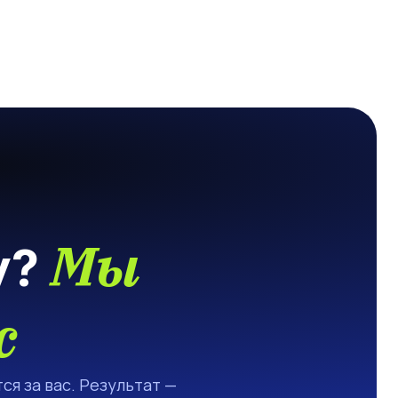
Мы
у?
с
ся за вас. Результат —