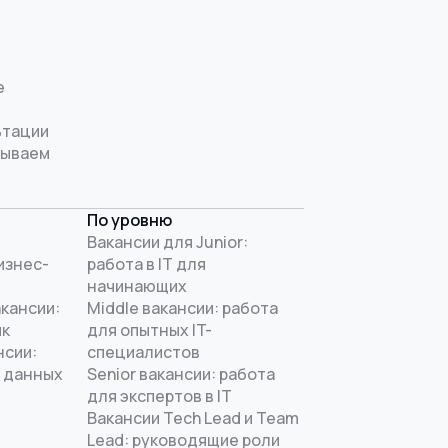
е
ьтации
рываем
По уровню
Вакансии для Junior:
изнес-
работа в IT для
начинающих
акансии:
Middle вакансии: работа
ик
для опытных IT-
нсии:
специалистов
 данных
Senior вакансии: работа
для экспертов в IT
Вакансии Tech Lead и Team
Lead: руководящие роли