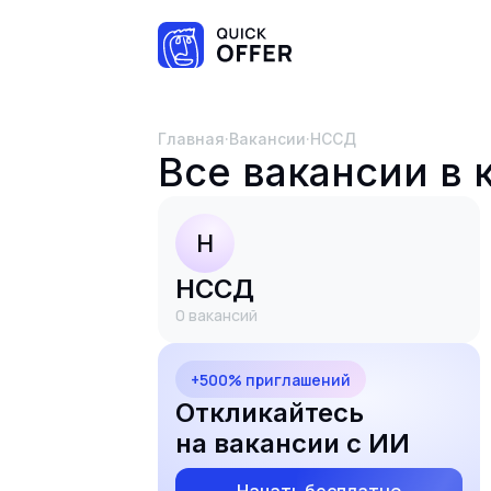
Главная
·
Вакансии
·
НССД
Все вакансии в
Н
НССД
0
вакансий
+500% приглашений
Откликайтесь
на вакансии с ИИ