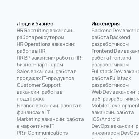
Люди и бизнес
Инженерия
HR Recruiting вакансии:
Backend Dev ваканс
работа рекрутером
работа Backend
HR Operations вакансии:
разработчиком
работа в HR
Frontend Dev вакан
HR BP вакансии: работа HR-
работа Frontend
бизнес-партнером
разработчиком
Sales вакансии: работа в
Fullstack Dev вакан
продажах IT-продуктов
работа Fullstack
Customer Support
разработчиком
вакансии: работа в
Web Dev вакансии: 
поддержке
веб-разработчико
Finance вакансии: работа в
Mobile Developmen
финансах в IT
вакансии: работа
Marketing вакансии: работа
iOS/Android
в маркетинге IT
DevOps вакансии: 
PR и Communications
инженером DevOps