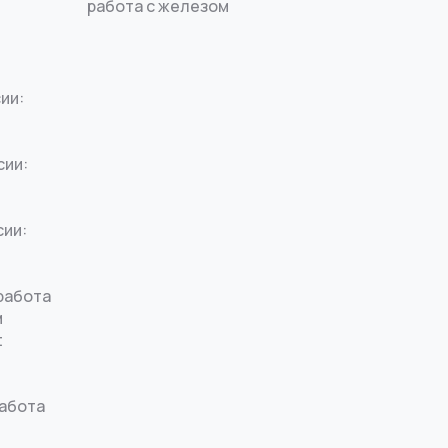
работа с железом
ии:
сии:
сии:
работа
м
t
работа