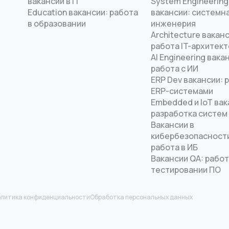
вакансии в IT
System Engineering
Education вакансии: работа
вакансии: системн
в образовании
инженерия
Architecture ваканс
работа IT-архитек
AI Engineering вака
работа с ИИ
ERP Dev вакансии: 
ERP-системами
Embedded и IoT вак
разработка систем
Вакансии в
кибербезопасност
работа в ИБ
Вакансии QA: работ
тестировании ПО
литика конфиденциальности
Обработка персональных данных