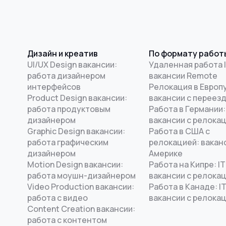
Дизайн и креатив
По формату работ
UI/UX Design вакансии:
Удаленная работа I
работа дизайнером
вакансии Remote
интерфейсов
Релокация в Европу
Product Design вакансии:
вакансии с переез
работа продуктовым
Работа в Германии:
дизайнером
вакансии с релока
Graphic Design вакансии:
Работа в США с
работа графическим
релокацией: ваканс
дизайнером
Америке
Motion Design вакансии:
Работа на Кипре: IT
работа моушн-дизайнером
вакансии с релока
Video Production вакансии:
Работа в Канаде: I
работа с видео
вакансии с релока
Content Creation вакансии:
работа с контентом