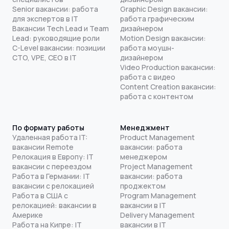
Senior вакансии: работа
Graphic Design вакансии:
для экспертов в IT
работа графическим
Вакансии Tech Lead и Team
дизайнером
Lead: руководящие роли
Motion Design вакансии:
C-Level вакансии: позиции
работа моушн-
CTO, VPE, CEO в IT
дизайнером
Video Production вакансии:
работа с видео
Content Creation вакансии:
работа с контентом
По формату работы
Менеджмент
Удаленная работа IT:
Product Management
вакансии Remote
вакансии: работа
Релокация в Европу: IT
менеджером
вакансии с переездом
Project Management
Работа в Германии: IT
вакансии: работа
вакансии с релокацией
проджектом
Работа в США с
Program Management
релокацией: вакансии в
вакансии в IT
Америке
Delivery Management
Работа на Кипре: IT
вакансии в IT