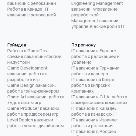
вакансии с релокацией
Engineering Management
Работа в Канаде: IT
вакансии: управление
вакансии с релокацией
разработкой
Management вакансии:
управленческие роли в IT
Геймдев
По региону
Работа в GameDev:
IT вакансии в Европе:
свежие вакансии игровой
работа с релокацией и
индустрии
удаленно
Game Development
IT вакансии в Германии:
вакансии: работа в
работа и карьера
разработке игр
IT вакансии на Кипре:
Game Design вакансии:
работа в кипрских
работа геймдизайнером
компаниях
Game Art вакансии: работа
IT вакансии в США: работа
художником игр
в американских компаниях
Game Producer вакансии:
IT вакансии в Канаде:
работа продюсером игр
работа в канадских IT
Level Design вакансии:
IT вакансии в Израиле:
работа левел-дизайнером
работа и релокация
IT вакансии в России: