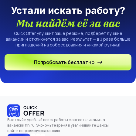
Устали искать работу?
Мы найдём её за вас
Quick Offer улучшит ваше резюме, подберёт лучшие
вакансии и откликнется за вас. Результат — в 3 раза больше
приглашений на собеседования и никакой рутины!
Попробовать бесплатно
Быстрый и удобный поиск работы с автооткликами на
вакансии hh.ru. Экономьте время и увеличивайте шансы
найти подходящую вакансию.