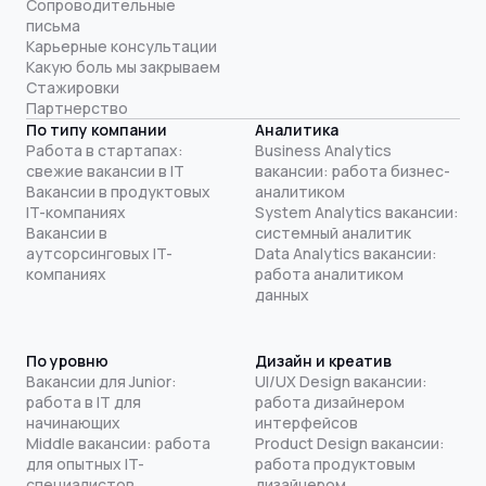
Сопроводительные
письма
Карьерные консультации
Какую боль мы закрываем
Стажировки
Партнерство
По типу компании
Аналитика
Работа в стартапах:
Business Analytics
свежие вакансии в IT
вакансии: работа бизнес-
Вакансии в продуктовых
аналитиком
IT-компаниях
System Analytics вакансии:
Вакансии в
системный аналитик
аутсорсинговых IT-
Data Analytics вакансии:
компаниях
работа аналитиком
данных
По уровню
Дизайн и креатив
Вакансии для Junior:
UI/UX Design вакансии:
работа в IT для
работа дизайнером
начинающих
интерфейсов
Middle вакансии: работа
Product Design вакансии:
для опытных IT-
работа продуктовым
специалистов
дизайнером