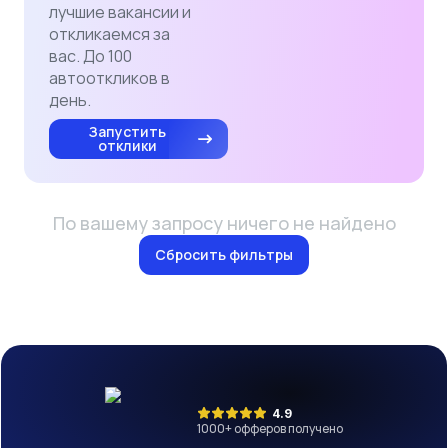
лучшие вакансии и
откликаемся за
вас. До 100
автооткликов в
день.
Запустить
отклики
По вашему запросу ничего не найдено
Сбросить фильтры
4.9
1000
+ офферов получено