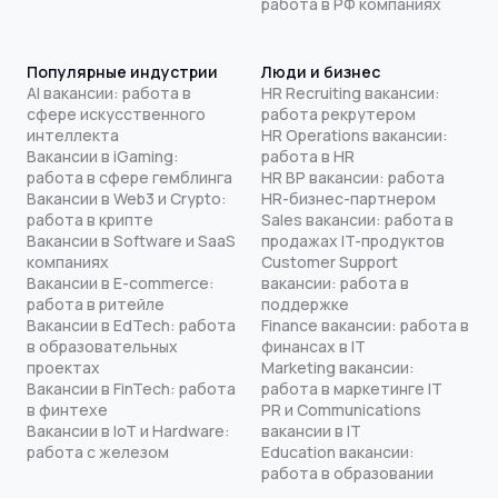
работа в РФ компаниях
Популярные индустрии
Люди и бизнес
AI вакансии: работа в
HR Recruiting вакансии:
сфере искусственного
работа рекрутером
интеллекта
HR Operations вакансии:
Вакансии в iGaming:
работа в HR
работа в сфере гемблинга
HR BP вакансии: работа
Вакансии в Web3 и Crypto:
HR-бизнес-партнером
работа в крипте
Sales вакансии: работа в
Вакансии в Software и SaaS
продажах IT-продуктов
компаниях
Customer Support
Вакансии в E-commerce:
вакансии: работа в
работа в ритейле
поддержке
Вакансии в EdTech: работа
Finance вакансии: работа в
в образовательных
финансах в IT
проектах
Marketing вакансии:
Вакансии в FinTech: работа
работа в маркетинге IT
в финтехе
PR и Communications
Вакансии в IoT и Hardware:
вакансии в IT
работа с железом
Education вакансии:
работа в образовании