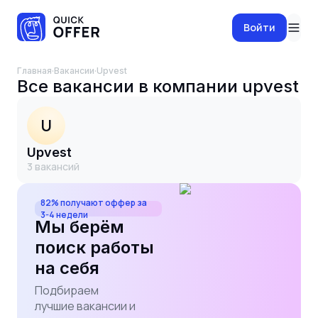
Войти
Главная
·
Вакансии
·
upvest
Все вакансии в компании
upvest
U
upvest
3
вакансий
82% получают оффер за
3-4 недели
Мы берём
поиск работы
на себя
Подбираем
лучшие вакансии и