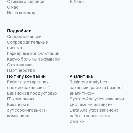
Отзывы о сервисе
Я.Дзен
О нас
Наша команда
Подробнее
Список вакансий
Сопроводительные
письма
Карьерные консультации
Какую боль мы закрываем
Стажировки
Партнерство
По типу компании
Аналитика
Работа в стартапах:
Business Analytics
свежие вакансии в IT
вакансии: работа бизнес-
Вакансии в продуктовых
аналитиком
IT-компаниях
System Analytics вакансии:
Вакансии в
системный аналитик
аутсорсинговых IT-
Data Analytics вакансии:
компаниях
работа аналитиком
данных