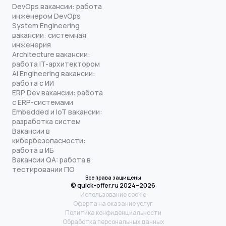
DevOps вакансии: работа
инженером DevOps
System Engineering
вакансии: системная
инженерия
Architecture вакансии:
работа IT-архитектором
AI Engineering вакансии:
работа с ИИ
ERP Dev вакансии: работа
с ERP-системами
Embedded и IoT вакансии:
разработка систем
Вакансии в
кибербезопасности:
работа в ИБ
Вакансии QA: работа в
тестировании ПО
Все права защищены
© quick-offer.ru 2024–2026
Использование cookie
Оферта на оказание услуг
Политика конфиденциальности
Обработка персональных данных