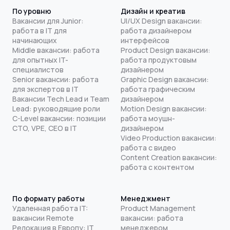
По уровню
Дизайн и креатив
Вакансии для Junior:
UI/UX Design вакансии:
работа в IT для
работа дизайнером
начинающих
интерфейсов
Middle вакансии: работа
Product Design вакансии:
для опытных IT-
работа продуктовым
специалистов
дизайнером
Senior вакансии: работа
Graphic Design вакансии:
для экспертов в IT
работа графическим
Вакансии Tech Lead и Team
дизайнером
Lead: руководящие роли
Motion Design вакансии:
C-Level вакансии: позиции
работа моушн-
CTO, VPE, CEO в IT
дизайнером
Video Production вакансии:
работа с видео
Content Creation вакансии:
работа с контентом
По формату работы
Менеджмент
Удаленная работа IT:
Product Management
вакансии Remote
вакансии: работа
Релокация в Европу: IT
менеджером