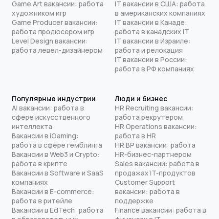
Game Art вакансии: работа
IT вакансии в США: работа
художником игр
в американских компаниях
Game Producer вакансии:
IT вакансии в Канаде:
работа продюсером игр
работа в канадских IT
Level Design вакансии:
IT вакансии в Израиле:
работа левел-дизайнером
работа и релокация
IT вакансии в России:
работа в РФ компаниях
Популярные индустрии
Люди и бизнес
AI вакансии: работа в
HR Recruiting вакансии:
сфере искусственного
работа рекрутером
интеллекта
HR Operations вакансии:
Вакансии в iGaming:
работа в HR
работа в сфере гемблинга
HR BP вакансии: работа
Вакансии в Web3 и Crypto:
HR-бизнес-партнером
работа в крипте
Sales вакансии: работа в
Вакансии в Software и SaaS
продажах IT-продуктов
компаниях
Customer Support
Вакансии в E-commerce:
вакансии: работа в
работа в ритейле
поддержке
Вакансии в EdTech: работа
Finance вакансии: работа в