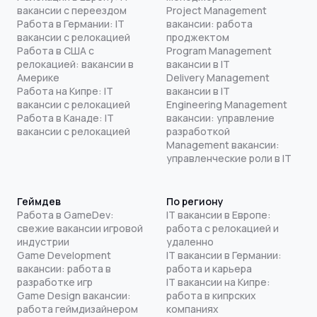
вакансии с переездом
Project Management
Работа в Германии: IT
вакансии: работа
вакансии с релокацией
проджектом
Работа в США с
Program Management
релокацией: вакансии в
вакансии в IT
Америке
Delivery Management
Работа на Кипре: IT
вакансии в IT
вакансии с релокацией
Engineering Management
Работа в Канаде: IT
вакансии: управление
вакансии с релокацией
разработкой
Management вакансии:
управленческие роли в IT
Геймдев
По региону
Работа в GameDev:
IT вакансии в Европе:
свежие вакансии игровой
работа с релокацией и
индустрии
удаленно
Game Development
IT вакансии в Германии:
вакансии: работа в
работа и карьера
разработке игр
IT вакансии на Кипре:
Game Design вакансии:
работа в кипрских
работа геймдизайнером
компаниях