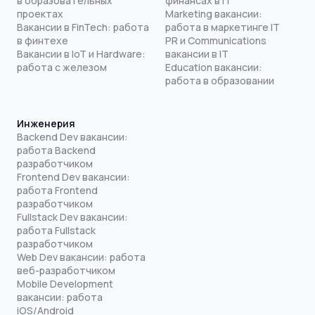
в образовательных
финансах в IT
проектах
Marketing вакансии:
Вакансии в FinTech: работа
работа в маркетинге IT
в финтехе
PR и Communications
Вакансии в IoT и Hardware:
вакансии в IT
работа с железом
Education вакансии:
работа в образовании
Инженерия
Backend Dev вакансии:
работа Backend
разработчиком
Frontend Dev вакансии:
работа Frontend
разработчиком
Fullstack Dev вакансии:
работа Fullstack
разработчиком
Web Dev вакансии: работа
веб-разработчиком
Mobile Development
вакансии: работа
iOS/Android