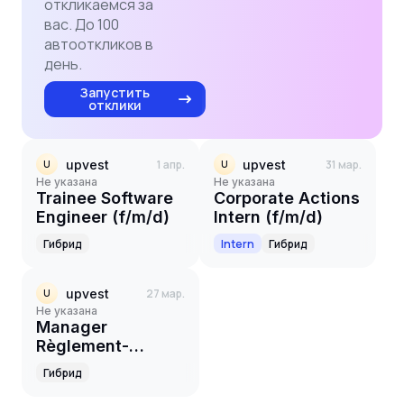
откликаемся за
вас. До 100
автооткликов в
день.
Запустить
отклики
upvest
1 апр.
upvest
31 мар.
U
U
Не указана
Не указана
Trainee Software
Corporate Actions
Engineer (f/m/d)
Intern (f/m/d)
Гибрид
Intern
Гибрид
upvest
27 мар.
U
Не указана
Manager
Règlement-
Livraison et
Гибрид
Transferts -
Spécialiste PEA