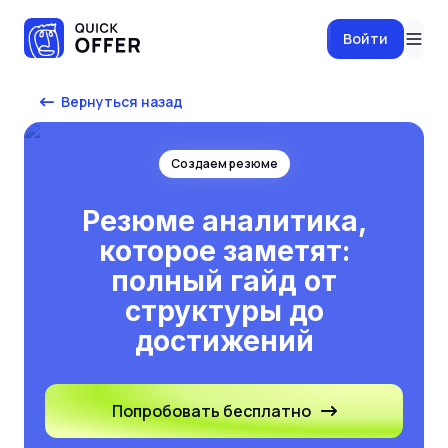
Войти
Вернуться назад
Создаем резюме
Резюме аналитика,
которое заметят:
полный гайд от
структуры до
достижений
Попробовать бесплатно