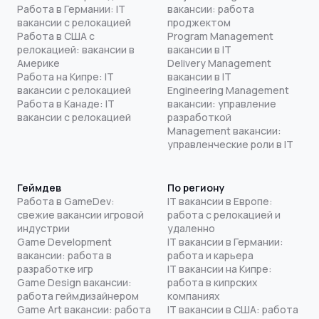
Работа в Германии: IT
вакансии: работа
вакансии с релокацией
проджектом
Работа в США с
Program Management
релокацией: вакансии в
вакансии в IT
Америке
Delivery Management
Работа на Кипре: IT
вакансии в IT
вакансии с релокацией
Engineering Management
Работа в Канаде: IT
вакансии: управление
вакансии с релокацией
разработкой
Management вакансии:
управленческие роли в IT
Геймдев
По региону
Работа в GameDev:
IT вакансии в Европе:
свежие вакансии игровой
работа с релокацией и
индустрии
удаленно
Game Development
IT вакансии в Германии:
вакансии: работа в
работа и карьера
разработке игр
IT вакансии на Кипре:
Game Design вакансии:
работа в кипрских
работа геймдизайнером
компаниях
Game Art вакансии: работа
IT вакансии в США: работа