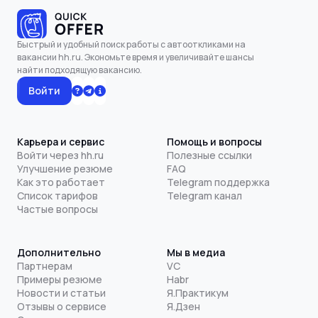
Быстрый и удобный поиск работы с автооткликами на
вакансии hh.ru. Экономьте время и увеличивайте шансы
найти подходящую вакансию.
Войти
Карьера и сервис
Помощь и вопросы
Войти через hh.ru
Полезные ссылки
Улучшение резюме
FAQ
Как это работает
Telegram поддержка
Список тарифов
Telegram канал
Частые вопросы
Дополнительно
Мы в медиа
Партнерам
VC
Примеры резюме
Habr
Новости и статьи
Я.Практикум
Отзывы о сервисе
Я.Дзен