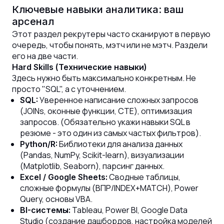
Ключевые навыки аналитика: ваш
арсенал
Этот раздел рекрутеры часто сканируют в первую
очередь, чтобы понять, мэтч или не мэтч. Раздели
его на две части.
Hard Skills (Технические навыки)
Здесь нужно быть максимально конкретным. Не
просто "SQL", а с уточнением.
Уверенное написание сложных запросов
SQL:
(JOINs, оконные функции, CTE), оптимизация
запросов. (Обязательно укажи навыки SQL в
резюме - это один из самых частых фильтров).
Библиотеки для анализа данных
Python/R:
(Pandas, NumPy, Scikit-learn), визуализации
(Matplotlib, Seaborn), парсинг данных.
Сводные таблицы,
Excel / Google Sheets:
сложные формулы (ВПР/INDEX+MATCH), Power
Query, основы VBA.
Tableau, Power BI, Google Data
BI-системы:
Studio (создание дашбордов, настройка моделей