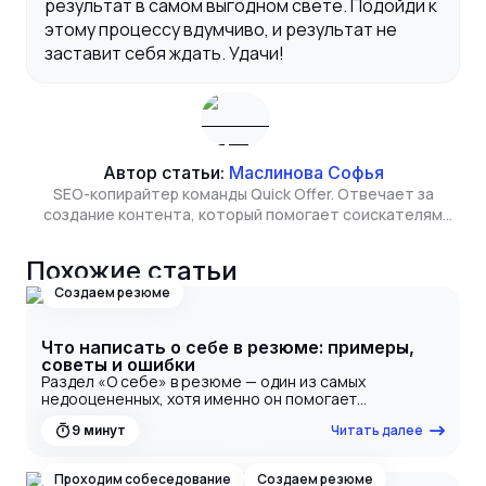
результат в самом выгодном свете. Подойди к
этому процессу вдумчиво, и результат не
заставит себя ждать. Удачи!
Автор статьи:
Маслинова Софья
SEO-копирайтер команды Quick Offer. Отвечает за
создание контента, который помогает соискателям
находить полезную информацию о рынке труда, а
сервису - расти в органическом поиске. Изучает бизнес
Похожие статьи
и экономику в Высшей школе экономики.
Создаем резюме
Что написать о себе в резюме: примеры,
советы и ошибки
Раздел «О себе» в резюме — один из самых
недооцененных, хотя именно он помогает
работодателю понять, кто вы как специалист и чем
Читать далее
9
минут
отличаетесь от других кандидатов. Здесь важно не
просто перечислить качества, а продать свой
профессиональный образ так, чтобы вас пригласили
Проходим собеседование
Создаем резюме
на собеседование. В этой статье мы разберем, что