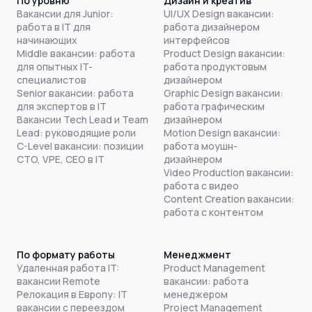
По уровню
Дизайн и креатив
Вакансии для Junior:
UI/UX Design вакансии:
работа в IT для
работа дизайнером
начинающих
интерфейсов
Middle вакансии: работа
Product Design вакансии:
для опытных IT-
работа продуктовым
специалистов
дизайнером
Senior вакансии: работа
Graphic Design вакансии:
для экспертов в IT
работа графическим
Вакансии Tech Lead и Team
дизайнером
Lead: руководящие роли
Motion Design вакансии:
C-Level вакансии: позиции
работа моушн-
CTO, VPE, CEO в IT
дизайнером
Video Production вакансии:
работа с видео
Content Creation вакансии:
работа с контентом
По формату работы
Менеджмент
Удаленная работа IT:
Product Management
вакансии Remote
вакансии: работа
Релокация в Европу: IT
менеджером
вакансии с переездом
Project Management