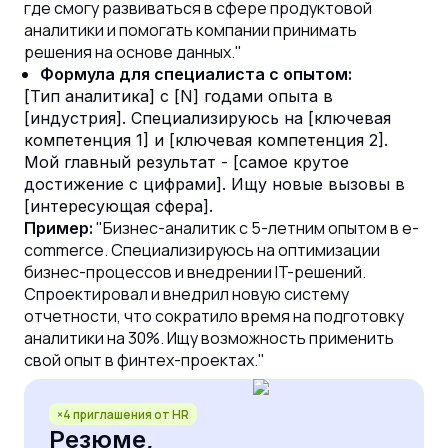
где смогу развиваться в сфере продуктовой
аналитики и помогать компании принимать
решения на основе данных."
Формула для специалиста с опытом:
[Тип аналитика] с [N] годами опыта в
[индустрия]. Специализируюсь на [ключевая
компетенция 1] и [ключевая компетенция 2].
Мой главный результат - [самое крутое
достижение с цифрами]. Ищу новые вызовы в
[интересующая сфера].
"Бизнес-аналитик с 5-летним опытом в e-
Пример:
commerce. Специализируюсь на оптимизации
бизнес-процессов и внедрении IT-решений.
Спроектировал и внедрил новую систему
отчетности, что сократило время на подготовку
аналитики на 30%. Ищу возможность применить
свой опыт в финтех-проектах."
×4 приглашения от HR
Резюме,