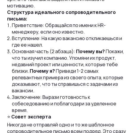
мотивацию.
Структура идеального сопроводительного
письма:
Приветствие: Обращайся по имени к HR-
менеджеру, если оно известно.
Вступление: На какую вакансию откликаешься и
где ее нашел.
Основная часть (2 абзаца):
Покажи,
Почему вы?
что ты изучил компанию. Упомяни их продукт,
недавний проект или ценности, которые тебе
близки.
Приведи 1-2 самых
Почему я?
релевантных примера из своего опыта, которые
доказывают, что ты справишься с задачами из
вакансии.
Заключение: Вырази готовность к
собеседованию и поблагодари за уделенное
время.
⭐
Совет эксперта
Никогда не отправляй одно и то же шаблонное
сопроводительное письмо всем подряд. Это сразу