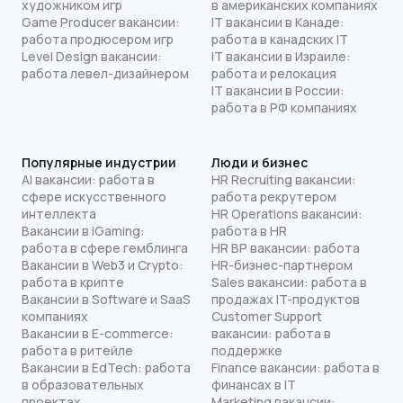
художником игр
в американских компаниях
Game Producer вакансии:
IT вакансии в Канаде:
работа продюсером игр
работа в канадских IT
Level Design вакансии:
IT вакансии в Израиле:
работа левел-дизайнером
работа и релокация
IT вакансии в России:
работа в РФ компаниях
Популярные индустрии
Люди и бизнес
AI вакансии: работа в
HR Recruiting вакансии:
сфере искусственного
работа рекрутером
интеллекта
HR Operations вакансии:
Вакансии в iGaming:
работа в HR
работа в сфере гемблинга
HR BP вакансии: работа
Вакансии в Web3 и Crypto:
HR-бизнес-партнером
работа в крипте
Sales вакансии: работа в
Вакансии в Software и SaaS
продажах IT-продуктов
компаниях
Customer Support
Вакансии в E-commerce:
вакансии: работа в
работа в ритейле
поддержке
Вакансии в EdTech: работа
Finance вакансии: работа в
в образовательных
финансах в IT
проектах
Marketing вакансии: