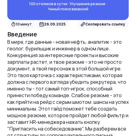
100 откликов в сутки · Улучшение резюме ·
Умный поиск вакансий
10
минут
26.09.2025
Скопировать ссылку
Введение
В мире, где данные - новая нефть, аналитик - это
геолог, бурильщик и инженер в одном лице.
Конкуренция за интересные проекты и высокие
зарплаты растет, и твое резюме - это не просто
документ, а твой персонаж в этой большой игре.
Это твоя карточка с характеристиками, которая
должна с первого взгляда убедить рекрутера, что
именно ты - тот самый топ-игрок, способный
принести победу команде. Слабое резюме - это
как прийти на рейд с серым шмотом: шансы на успех
минимальны. Этот гайд поможет тебе создать
мощное резюме, которое пройдет любой фильтр и
заставит HR-менеджера нажать кнопку
"Пригласить на собеседование". Мы разберем все
от структуры до сопроводительного письма,