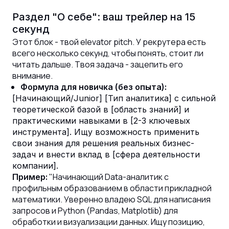
Раздел "О себе": ваш трейлер на 15
секунд
Этот блок - твой elevator pitch. У рекрутера есть
всего несколько секунд, чтобы понять, стоит ли
читать дальше. Твоя задача - зацепить его
внимание.
Формула для новичка (без опыта):
[Начинающий/Junior] [Тип аналитика] с сильной
теоретической базой в [область знаний] и
практическими навыками в [2-3 ключевых
инструмента]. Ищу возможность применить
свои знания для решения реальных бизнес-
задач и внести вклад в [сфера деятельности
компании].
"Начинающий Data-аналитик с
Пример:
профильным образованием в области прикладной
математики. Уверенно владею SQL для написания
запросов и Python (Pandas, Matplotlib) для
обработки и визуализации данных. Ищу позицию,