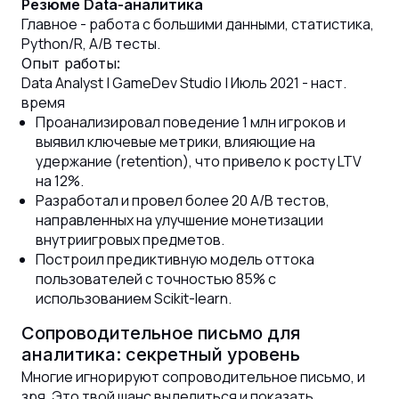
Резюме Data-аналитика
Главное - работа с большими данными, статистика,
Python/R, A/B тесты.
Опыт работы:
Data Analyst | GameDev Studio | Июль 2021 - наст.
время
Проанализировал поведение 1 млн игроков и
выявил ключевые метрики, влияющие на
удержание (retention), что привело к росту LTV
на 12%.
Разработал и провел более 20 A/B тестов,
направленных на улучшение монетизации
внутриигровых предметов.
Построил предиктивную модель оттока
пользователей с точностью 85% с
использованием Scikit-learn.
Сопроводительное письмо для
аналитика: секретный уровень
Многие игнорируют сопроводительное письмо, и
зря. Это твой шанс выделиться и показать