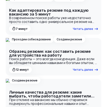
написать о себе в резюме, приведем примеры и
лайфхаки, а также расскажем, каких ошибок стоит
Как адаптировать резюме под каждую
избегать.
вакансию за 5 минут
В современном поиске работы уже недостаточно
просто составить одно универсальное резюме на
работу и рассылать его всем подряд. Работодатели
Читать далее
7
минут
ждут персонализированного подхода, и именно
поэтому адаптация резюме под каждую вакансию
становится обязательным шагом. Подготовив
Проходим собеседование
Создаем резюме
резюме под вакансию с учётом требований
работодателя, вы повышаете релевантность отклика,
проходите автоматические системы фильтрации
Образец резюме: как составить резюме
(ATS) и привлекаете внимание HR. Это не займёт
для устройства на работу
больше 5 минут, если знать, как составить резюме
Поиск работы — это всегда конкуренция. Даже если
быстро и правильно.
вы обладаете ценными навыками и богатым опытом, у
работодателя есть десятки, а то и сотни других
Читать далее
12
минут
откликов. Первое, что он увидит, — ваше резюме.
Правильный документ — это не просто список мест
работы, это продающий инструмент, который
Создаем резюме
убеждает рекрутера, что вы подходите для
должности. Чтобы сделать его сильным, используйте
образец резюме для устройства на работу. Такой
Личные качества для резюме: какие
готовый вариант поможет избежать ошибок, понять
выбрать, чтобы работодатели заметили
структуру и быстрее оформить документ для
именно вас
При отклике на вакансию мы обычно стараемся
отправки работодателю.
подчеркнуть профессиональные навыки и опыт