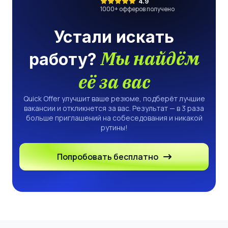
4.9
1000
+ офферов получено
Устали искать
Мы найдём
работу?
её за вас
Quick Offer улучшит ваше резюме, подберёт лучшие
вакансии и откликнется за вас. Результат — в 3 раза
больше приглашений на собеседования и никакой
рутины!
Попробовать бесплатно