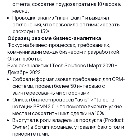
отчета, сократив трудозатраты на 10 часов в
месяц.
Проводил анализ "план-факт" и выявлял
отклонения, что позволило оптимизировать
расходы на 15%.
Образец резюме бизнес-аналитика
Фокус на бизнес-процессах, требованиях,
коммуникации между бизнесом и разработкой.
Опыт работы:
Бизнес-аналитик | Tech Solutions | Март 2020 -
Декабрь 2022
Собрал и формализовал требования для CRM-
системы, провел более 50 интервью с
заинтересованными сторонами.
Описал бизнес-процессы "as is" и "to be" в
нотации BPMN 2.0, что помогло выявить узкие
места и сократить цикл сделки на 10%.
Выступал в роли владельца продукта (Product
Owner) в Scrum-команде, управлял бэклогом и
приоритетами.