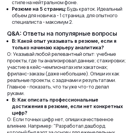
стиле на нейтральном фоне.
Будь краток. Идеальный
Резюме на 5 страниц:
объем для новичка - 1 страница, для опытного
специалиста - максимум 2.
Q&A: Ответы на популярные вопросы
В: Какой опыт указывать в резюме, если я
только начинаю карьеру аналитика?
О: Указывай любой релевантный опыт: учебные
проекты, где ты анализировал данные; стажировки;
участие в кейс-чемпионатах или хакатонах;
фриланс-заказы (даже небольшие). Опиши их как
реальные проекты, с задачами и результатами.
Главное - показать, что ты уже что-то делал
руками.
В: Как описать профессиональные
достижения в резюме, если нет конкретных
цифр?
О: Если точных цифр нет, опиши качественное
влияние. Например: "Разработал дашборд,
который был взят за основу для еженедельных