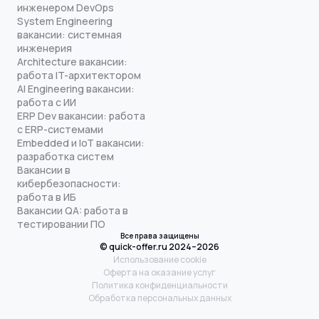
инженером DevOps
System Engineering
вакансии: системная
инженерия
Architecture вакансии:
работа IT-архитектором
AI Engineering вакансии:
работа с ИИ
ERP Dev вакансии: работа
с ERP-системами
Embedded и IoT вакансии:
разработка систем
Вакансии в
кибербезопасности:
работа в ИБ
Вакансии QA: работа в
тестировании ПО
Все права защищены
© quick-offer.ru 2024–2026
Использование cookie
Оферта на оказание услуг
Политика конфиденциальности
Обработка персональных данных