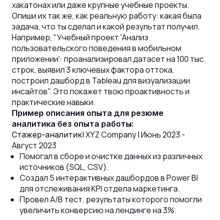
хакатонах или даже крупные учебные проекты.
Опиши их так же, как реальную работу: какая была
задача, что ты сделал и какой результат получил.
Например, "Учебный проект 'Анализ
пользовательского поведения в мобильном
приложении': проанализировал датасет на 100 тыс.
строк, выявил 3 ключевых фактора оттока,
построил дашборд в Tableau для визуализации
инсайтов". Это покажет твою проактивность и
практические навыки.
Пример описания опыта для резюме
аналитика без опыта работы:
| XYZ Company | Июнь 2023 -
Стажер-аналитик
Август 2023
Помогал в сборе и очистке данных из различных
источников (SQL, CSV).
Создал 5 интерактивных дашбордов в Power BI
для отслеживания KPI отдела маркетинга.
Провел A/B тест, результаты которого помогли
увеличить конверсию на лендинге на 3%.