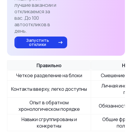
лучшие вакансии и
откликаемся за
вас. До 100
автооткликов в
день.
Запустить
отклики
Правильно
Неп
Четкое разделение на блоки
Смешение оп
Личная инфо
Контакты вверху, легко доступны
пол
Опыт в обратном
Обязанности 
хронологическом порядке
Навыки сгруппированы и
Общие фразы
конкретны
польз