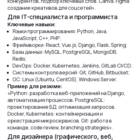
конкурентов, подбор ключевых слов. Canva, Figma:
создание креативов для соцсетей».
Для IT-специалиста и программиста
Ключевые навыки:
Языки программирования: Python, Java,
JavaScript, C++, PHP;
Фреймворки: React, Vue.js, Django, Flask, Spring;
Базы данных: MySQL, PostgreSQL, MongoDB,
Redis;
DevOps: Docker, Kubernetes, Jenkins, GitLab CI/CD;
Системы контроля версий: Git, GitHub, Bitbucket;
ОС: Linux (Ubuntu, CentOS), Windows Server.
Пример для резюме:
«Python: разработка веб-приложений на Django,
автоматизация процессов. PostgreSQL:
проектирование БД, оптимизация запросов.
Docker, Kubernetes: контейнеризация и
оркестрация микросервисов. Git: работа в
команде, code review, branching strategies».
Для дизайнера (графического, веб,