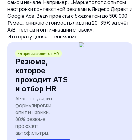
самом начале. Например: «Маркетолог с опытом
настройки контекстной рекламы в Яндекс.Директ и
Google Ads. Веду проекты с бюджетом до 500 000
₽/мес., снижаю стоимость лида на 20–35% за счёт
A/B-тестов и оптимизации ставок».
Это сразу цепляет внимание.
×4 приглашения от HR
Резюме,
которое
проходит ATS
и отбор HR
AI-агент усилит
формулировки,
опыт и навыки.
88% резюме
проходят
автофильтры.