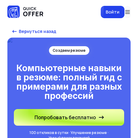
Войти
Вернуться назад
Создаем резюме
Компьютерные навыки
в резюме: полный гид с
примерами для разных
профессий
Попробовать бесплатно
100 откликов в сутки · Улучшение резюме ·
Умный поиск вакансий