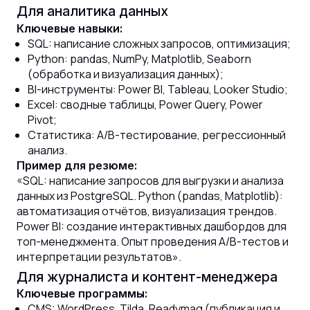
Для аналитика данных
Ключевые навыки:
SQL: написание сложных запросов, оптимизация;
Python: pandas, NumPy, Matplotlib, Seaborn
(обработка и визуализация данных);
BI-инструменты: Power BI, Tableau, Looker Studio;
Excel: сводные таблицы, Power Query, Power
Pivot;
Статистика: A/B-тестирование, регрессионный
анализ.
Пример для резюме:
«SQL: написание запросов для выгрузки и анализа
данных из PostgreSQL. Python (pandas, Matplotlib):
автоматизация отчётов, визуализация трендов.
Power BI: создание интерактивных дашбордов для
топ-менеджмента. Опыт проведения A/B-тестов и
интерпретации результатов».
Для журналиста и контент-менеджера
Ключевые программы:
CMS: WordPress, Tilda, Readymag (публикация и