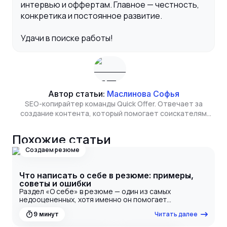
интервью и оффертам. Главное — честность,
конкретика и постоянное развитие.
Удачи в поиске работы!
Автор статьи:
Маслинова Софья
SEO-копирайтер команды Quick Offer. Отвечает за
создание контента, который помогает соискателям
находить полезную информацию о рынке труда, а
сервису - расти в органическом поиске. Изучает бизнес
Похожие статьи
и экономику в Высшей школе экономики.
Создаем резюме
Что написать о себе в резюме: примеры,
советы и ошибки
Раздел «О себе» в резюме — один из самых
недооцененных, хотя именно он помогает
работодателю понять, кто вы как специалист и чем
Читать далее
9
минут
отличаетесь от других кандидатов. Здесь важно не
просто перечислить качества, а продать свой