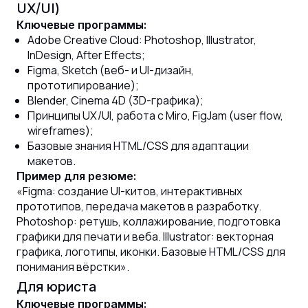
UX/UI)
Ключевые программы:
Adobe Creative Cloud: Photoshop, Illustrator,
InDesign, After Effects;
Figma, Sketch (веб- и UI-дизайн,
прототипирование);
Blender, Cinema 4D (3D-графика);
Принципы UX/UI, работа с Miro, FigJam (user flow,
wireframes);
Базовые знания HTML/CSS для адаптации
макетов.
Пример для резюме:
«Figma: создание UI-китов, интерактивных
прототипов, передача макетов в разработку.
Photoshop: ретушь, коллажирование, подготовка
графики для печати и веба. Illustrator: векторная
графика, логотипы, иконки. Базовые HTML/CSS для
понимания вёрстки».
Для юриста
Ключевые программы: