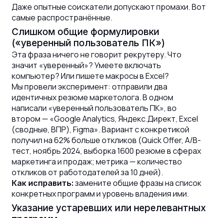
Даже опытные соискатели допускают промахи. Вот
самые распространённые.
Слишком общие формулировки
(«уверенный пользователь ПК»)
Эта фраза ничего не говорит рекрутеру. Что
значит «уверенный»? Умеете включать
компьютер? Или пишете макросы в Excel?
Мы провели эксперимент: отправили два
идентичных резюме маркетолога. В одном
написали «уверенный пользователь ПК», во
втором — «Google Analytics, Яндекс.Директ, Excel
(сводные, ВПР), Figma». Вариант с конкретикой
получил на 62% больше откликов (Quick Offer, A/B-
тест, ноябрь 2024, выборка 1600 резюме в сферах
маркетинга и продаж; метрика — количество
откликов от работодателей за 10 дней).
замените общие фразы на список
Как исправить:
конкретных программ и уровень владения ими.
Указание устаревших или нерелевантных