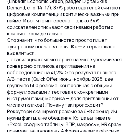
(LinkedIn Economic Graph, раздел Digital Skills
Demand, стр. 14–17), 87% работодателей считают
цифровые компетенции критически важными при
найме. И вот что интересно: только 34%
соискателей описывают свои навыки работы с
компьютером детально.
Это значит, что большинство просто пишет
«уверенный пользователь ПК» — и теряет шанс
выделиться.
Детализация компьютерных навыков увеличивает
конверсию откликов в приглашения на
собеседование на 41,2%. Это результат нашего
A/B-теста (Quick Offer, июнь–ноябрь 2025, две
группы по 600 резюме: контрольная с общими
формулировками и тестовая с конкретными
инструментами; метрика — доля приглашений от
числа откликов). Почему так происходит?
Рекрутеры сканируют резюме за 6–8 секунд. Им
нужны факты, а не обещания. Когда вы пишете
«Excel: сводные таблицы, ВПР, макросы», HR сразу
понимает ваш уровень. А фраза «знание офисных