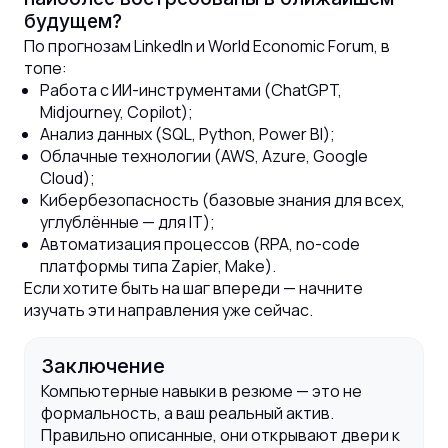
будущем?
По прогнозам LinkedIn и World Economic Forum, в
топе:
Работа с ИИ-инструментами (ChatGPT,
Midjourney, Copilot);
Анализ данных (SQL, Python, Power BI);
Облачные технологии (AWS, Azure, Google
Cloud);
Кибербезопасность (базовые знания для всех,
углублённые — для IT);
Автоматизация процессов (RPA, no-code
платформы типа Zapier, Make).
Если хотите быть на шаг впереди — начните
изучать эти направления уже сейчас.
Заключение
Компьютерные навыки в резюме — это не
формальность, а ваш реальный актив.
Правильно описанные, они открывают двери к