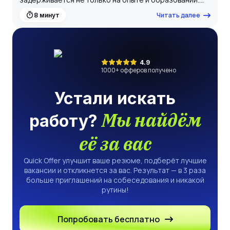
Очень важный раздел — это профессиональные
Читать далее
8
минут
навыки для резюме. Именно они помогают
работодателю быстро понять, подходит ли кандидат
под конкретную вакансию. Если навыки подобраны
правильно и оформлены грамотно, шансы получить
приглашение на собеседование значительно
возрастают.
4.9
1000
+ офферов получено
Устали искать
Мы найдём
работу?
её за вас
Quick Offer улучшит ваше резюме, подберёт лучшие
вакансии и откликнется за вас. Результат — в 3 раза
больше приглашений на собеседования и никакой
рутины!
Попробовать бесплатно