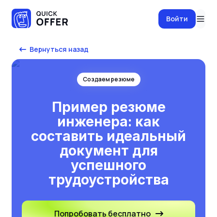
Войти
Вернуться назад
Создаем резюме
Пример резюме
инженера: как
составить идеальный
документ для
успешного
трудоустройства
Попробовать бесплатно