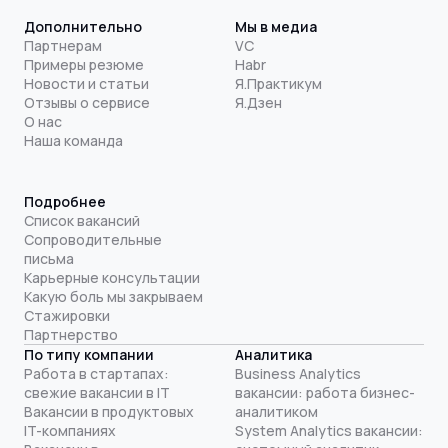
Дополнительно
Мы в медиа
Партнерам
VC
Примеры резюме
Habr
Новости и статьи
Я.Практикум
Отзывы о сервисе
Я.Дзен
О нас
Наша команда
Подробнее
Список вакансий
Сопроводительные
письма
Карьерные консультации
Какую боль мы закрываем
Стажировки
Партнерство
По типу компании
Аналитика
Работа в стартапах:
Business Analytics
свежие вакансии в IT
вакансии: работа бизнес-
Вакансии в продуктовых
аналитиком
IT-компаниях
System Analytics вакансии: