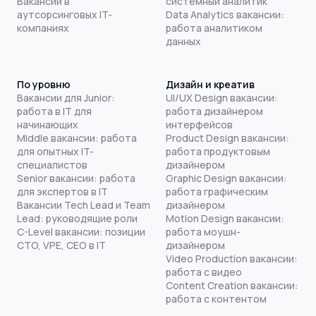
Вакансии в
системный аналитик
аутсорсинговых IT-
Data Analytics вакансии:
компаниях
работа аналитиком
данных
По уровню
Дизайн и креатив
Вакансии для Junior:
UI/UX Design вакансии:
работа в IT для
работа дизайнером
начинающих
интерфейсов
Middle вакансии: работа
Product Design вакансии:
для опытных IT-
работа продуктовым
специалистов
дизайнером
Senior вакансии: работа
Graphic Design вакансии:
для экспертов в IT
работа графическим
Вакансии Tech Lead и Team
дизайнером
Lead: руководящие роли
Motion Design вакансии:
C-Level вакансии: позиции
работа моушн-
CTO, VPE, CEO в IT
дизайнером
Video Production вакансии:
работа с видео
Content Creation вакансии:
работа с контентом