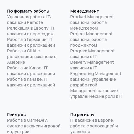
По формату работы
Менеджмент
Удаленная работа IT:
Product Management
вакансии Remote
вакансии: работа
Релокация в Европу: IT
менеджером
вакансии с переездом
Project Management
Работа в Германии: IT
вакансии: работа
вакансии с релокацией
проджектом
Работа в США с
Program Management
релокацией: вакансии в
вакансии в IT
Америке
Delivery Management
Работа на Кипре: IT
вакансии в IT
вакансии с релокацией
Engineering Management
Работа в Канаде: IT
вакансии: управление
вакансии с релокацией
разработкой
Management вакансии:
управленческие роли в IT
Геймдев
По региону
Работа в GameDev:
IT вакансии в Европе:
свежие вакансии игровой
работа с релокацией и
индустрии
удаленно