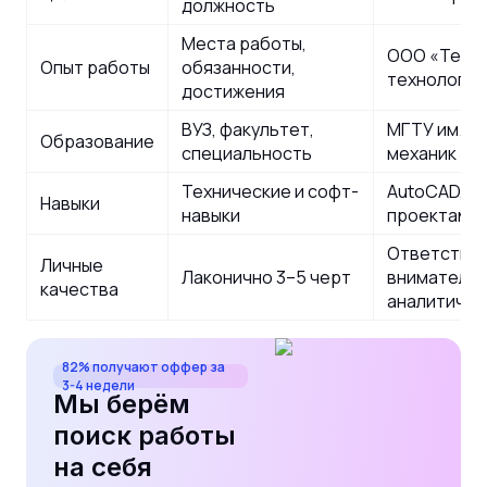
должность
Места работы,
ООО «ТехПр
Опыт работы
обязанности,
технолог (
достижения
ВУЗ, факультет,
МГТУ им. Б
Образование
специальность
механик
Технические и софт-
AutoCAD, So
Навыки
навыки
проектами
Ответствен
Личные
Лаконично 3–5 черт
внимательн
качества
аналитичес
82% получают оффер за
3-4 недели
Мы берём
поиск работы
на себя