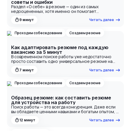
советы и ошибки
Раздел «О себе» в резюме — один из самых
недооцененных, хотя именно он помогает
работодателю понять, кто вы как специалист и чем
Читать далее
9
минут
отличаетесь от других кандидатов. Здесь важно не
просто перечислить качества, а продать свой
профессиональный образ так, чтобы вас пригласили
Проходим собеседование
Создаем резюме
на собеседование. В этой статье мы разберем, что
написать о себе в резюме, приведем примеры и
лайфхаки, а также расскажем, каких ошибок стоит
Как адаптировать резюме под каждую
избегать.
вакансию за 5 минут
В современном поиске работы уже недостаточно
просто составить одно универсальное резюме на
работу и рассылать его всем подряд. Работодатели
Читать далее
7
минут
ждут персонализированного подхода, и именно
поэтому адаптация резюме под каждую вакансию
становится обязательным шагом. Подготовив
Проходим собеседование
Создаем резюме
резюме под вакансию с учётом требований
работодателя, вы повышаете релевантность отклика,
проходите автоматические системы фильтрации
Образец резюме: как составить резюме
(ATS) и привлекаете внимание HR. Это не займёт
для устройства на работу
больше 5 минут, если знать, как составить резюме
Поиск работы — это всегда конкуренция. Даже если
быстро и правильно.
вы обладаете ценными навыками и богатым опытом, у
работодателя есть десятки, а то и сотни других
Читать далее
12
минут
откликов. Первое, что он увидит, — ваше резюме.
Правильный документ — это не просто список мест
работы, это продающий инструмент, который