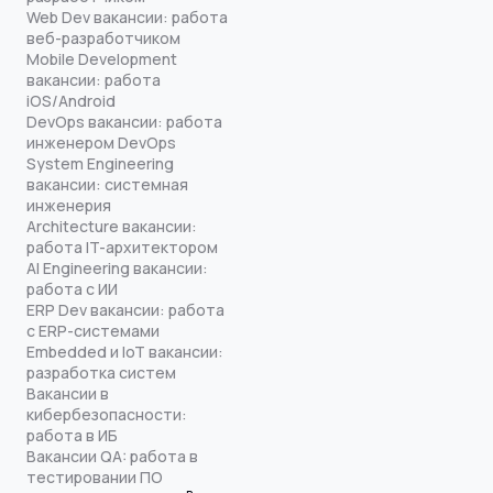
Web Dev вакансии: работа
веб-разработчиком
Mobile Development
вакансии: работа
iOS/Android
DevOps вакансии: работа
инженером DevOps
System Engineering
вакансии: системная
инженерия
Architecture вакансии:
работа IT-архитектором
AI Engineering вакансии:
работа с ИИ
ERP Dev вакансии: работа
с ERP-системами
Embedded и IoT вакансии:
разработка систем
Вакансии в
кибербезопасности:
работа в ИБ
Вакансии QA: работа в
тестировании ПО