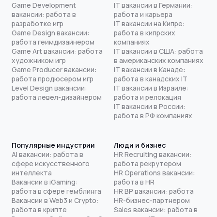
Game Development
IT вакансии в Германии:
вакансии: работа в
работа и карьера
разработке игр
IT вакансии на Кипре:
Game Design вакансии:
работа в кипрских
работа геймдизайнером
компаниях
Game Art вакансии: работа
IT вакансии в США: работа
художником игр
в американских компаниях
Game Producer вакансии:
IT вакансии в Канаде:
работа продюсером игр
работа в канадских IT
Level Design вакансии:
IT вакансии в Израиле:
работа левел-дизайнером
работа и релокация
IT вакансии в России:
работа в РФ компаниях
Популярные индустрии
Люди и бизнес
AI вакансии: работа в
HR Recruiting вакансии:
сфере искусственного
работа рекрутером
интеллекта
HR Operations вакансии:
Вакансии в iGaming:
работа в HR
работа в сфере гемблинга
HR BP вакансии: работа
Вакансии в Web3 и Crypto:
HR-бизнес-партнером
работа в крипте
Sales вакансии: работа в