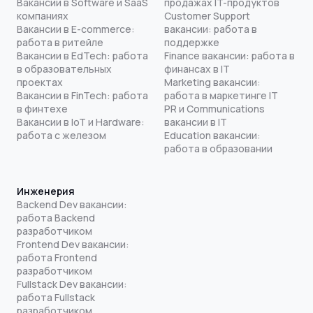
Вакансии в Software и SaaS
продажах IT-продуктов
компаниях
Customer Support
Вакансии в E-commerce:
вакансии: работа в
работа в ритейле
поддержке
Вакансии в EdTech: работа
Finance вакансии: работа в
в образовательных
финансах в IT
проектах
Marketing вакансии:
Вакансии в FinTech: работа
работа в маркетинге IT
в финтехе
PR и Communications
Вакансии в IoT и Hardware:
вакансии в IT
работа с железом
Education вакансии:
работа в образовании
Инженерия
Backend Dev вакансии:
работа Backend
разработчиком
Frontend Dev вакансии:
работа Frontend
разработчиком
Fullstack Dev вакансии:
работа Fullstack
разработчиком