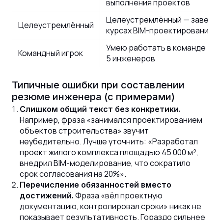
выполнения проектов
Целеустремлённый — заверши
Целеустремлённый
курсах BIM-проектирования
Умею работать в команде — р
Командный игрок
5 инженеров
Типичные ошибки при составлении
резюме инженера (с примерами)
Слишком общий текст без конкретики.
Например, фраза «занимался проектированием
объектов строительства» звучит
неубедительно. Лучше уточнить: «Разработал
проект жилого комплекса площадью 45 000 м²,
внедрил BIM-моделирование, что сократило
срок согласования на 20%».
Перечисление обязанностей вместо
Фраза «вёл проектную
достижений.
документацию, контролировал сроки» никак не
показывает результативность. Гораздо сильнее