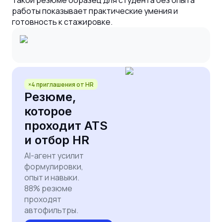
работы показывает практические умения и
готовность к стажировке.
×4 приглашения от HR
Резюме,
которое
проходит ATS
и отбор HR
AI-агент усилит
формулировки,
опыт и навыки.
88% резюме
проходят
автофильтры.