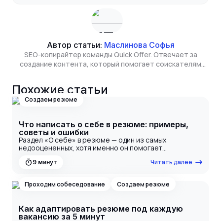
Автор статьи:
Маслинова Софья
SEO-копирайтер команды Quick Offer. Отвечает за
создание контента, который помогает соискателям
находить полезную информацию о рынке труда, а
сервису - расти в органическом поиске. Изучает бизнес
Похожие статьи
и экономику в Высшей школе экономики.
Создаем резюме
Что написать о себе в резюме: примеры,
советы и ошибки
Раздел «О себе» в резюме — один из самых
недооцененных, хотя именно он помогает
работодателю понять, кто вы как специалист и чем
Читать далее
9
минут
отличаетесь от других кандидатов. Здесь важно не
просто перечислить качества, а продать свой
профессиональный образ так, чтобы вас пригласили
Проходим собеседование
Создаем резюме
на собеседование. В этой статье мы разберем, что
написать о себе в резюме, приведем примеры и
лайфхаки, а также расскажем, каких ошибок стоит
Как адаптировать резюме под каждую
избегать.
вакансию за 5 минут