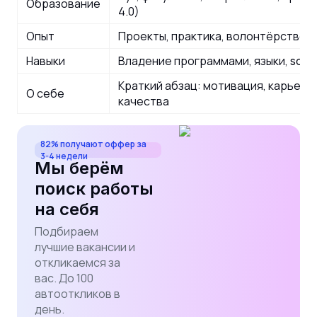
Образование
4.0)
Опыт
Проекты, практика, волонтёрство, 
Навыки
Владение программами, языки,
soft s
Краткий абзац: мотивация, карьерн
О себе
качества
82% получают оффер за
3-4 недели
Мы берём
поиск работы
на себя
Подбираем
лучшие вакансии и
откликаемся за
вас. До 100
автооткликов в
день.