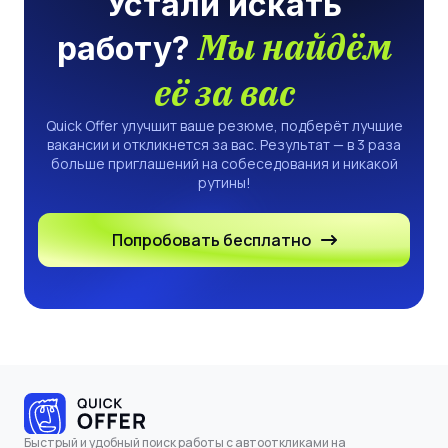
Устали искать
Мы найдём
работу?
её за вас
Quick Offer улучшит ваше резюме, подберёт лучшие
вакансии и откликнется за вас. Результат — в 3 раза
больше приглашений на собеседования и никакой
рутины!
Попробовать бесплатно
Быстрый и удобный поиск работы с автооткликами на