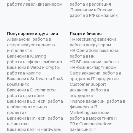
работа левел-дизайнером
работа и релокация
IT вакансии в России:
работа в РФ компаниях
Популярные индустрии
Люди и бизнес
AI вакансии: работа в
HR Recruiting вакансии:
сфере искусственного
работа рекрутером
интеллекта
HR Operations вакансии:
Вакансии в iGaming:
работа в HR
работа в сфере гемблинга
HR BP вакансии: работа
Вакансии в Web3 и Crypto:
HR-бизнес-партнером
работа в крипте
Sales вакансии: работа в
Вакансии в Software и SaaS
продажах IT-продуктов
компаниях
Customer Support
Вакансии в E-commerce:
вакансии: работа в
работа в ритейле
поддержке
Вакансии в EdTech: работа
Finance вакансии: работа в
в образовательных
финансах в IT
проектах
Marketing вакансии:
Вакансии в FinTech: работа
работа в маркетинге IT
в финтехе
PR и Communications
Вакансии в IoT и Hardware:
вакансии в IT