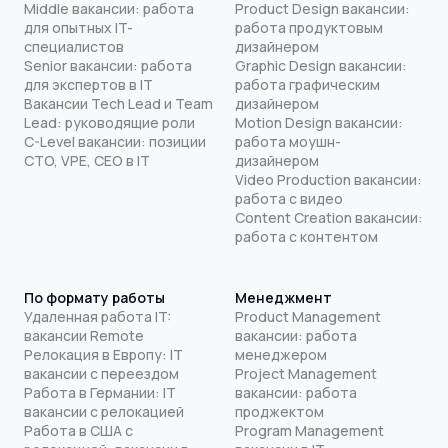
Middle вакансии: работа
Product Design вакансии:
для опытных IT-
работа продуктовым
специалистов
дизайнером
Senior вакансии: работа
Graphic Design вакансии:
для экспертов в IT
работа графическим
Вакансии Tech Lead и Team
дизайнером
Lead: руководящие роли
Motion Design вакансии:
C-Level вакансии: позиции
работа моушн-
CTO, VPE, CEO в IT
дизайнером
Video Production вакансии:
работа с видео
Content Creation вакансии:
работа с контентом
По формату работы
Менеджмент
Удаленная работа IT:
Product Management
вакансии Remote
вакансии: работа
Релокация в Европу: IT
менеджером
вакансии с переездом
Project Management
Работа в Германии: IT
вакансии: работа
вакансии с релокацией
проджектом
Работа в США с
Program Management