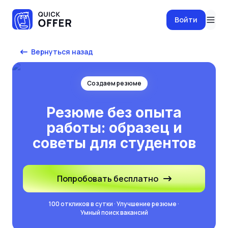
Войти
Вернуться назад
Создаем резюме
Резюме без опыта
работы: образец и
советы для студентов
Попробовать бесплатно
100 откликов в сутки · Улучшение резюме ·
Умный поиск вакансий