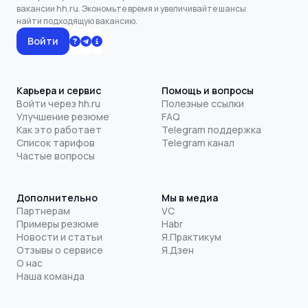
вакансии hh.ru. Экономьте время и увеличивайте шансы
найти подходящую вакансию.
Войти
Карьера и сервис
Помощь и вопросы
Войти через hh.ru
Полезные ссылки
Улучшение резюме
FAQ
Как это работает
Telegram поддержка
Список тарифов
Telegram канал
Частые вопросы
Дополнительно
Мы в медиа
Партнерам
VC
Примеры резюме
Habr
Новости и статьи
Я.Практикум
Отзывы о сервисе
Я.Дзен
О нас
Наша команда