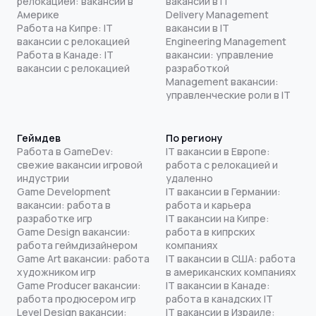
релокацией: вакансии в
вакансии в IT
Америке
Delivery Management
Работа на Кипре: IT
вакансии в IT
вакансии с релокацией
Engineering Management
Работа в Канаде: IT
вакансии: управление
вакансии с релокацией
разработкой
Management вакансии:
управленческие роли в IT
Геймдев
По региону
Работа в GameDev:
IT вакансии в Европе:
свежие вакансии игровой
работа с релокацией и
индустрии
удаленно
Game Development
IT вакансии в Германии:
вакансии: работа в
работа и карьера
разработке игр
IT вакансии на Кипре:
Game Design вакансии:
работа в кипрских
работа геймдизайнером
компаниях
Game Art вакансии: работа
IT вакансии в США: работа
художником игр
в американских компаниях
Game Producer вакансии:
IT вакансии в Канаде:
работа продюсером игр
работа в канадских IT
Level Design вакансии:
IT вакансии в Израиле: