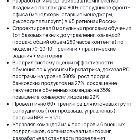
Разработал и масштабировал комплексную
Академию продаж для 800+ сотрудников фронт-
офиса (менеджеры, старшие менеджеры,
руководители групп) в 45 регионах России
Спроектировал 8 модульных программ обучения
(от базовых техник до управления командой
продаж, общий объем 280 часов контента) по
модели 70-20-10: тренинги + практические
задания + менторинг
Внедрил систему оценки эффективности
обучения по 4 уровням Киркпатрика, доказал ROI
программ на уровне 380%: рост продаж
банковских продуктов на 27%, сокращение
текучести в обученных командах на 35%,
повышение конверсии лидов на 22%
Провел лично 60+ тренингов для ключевых групп
сотрудников (топ-продавцы, управленцы),
средний NPS — 9.1/10
Управлял командой из 4 тренеров и 6 внешних
подрядчиков: организовывал менторинг,
разрабатывал стандарты проведения,