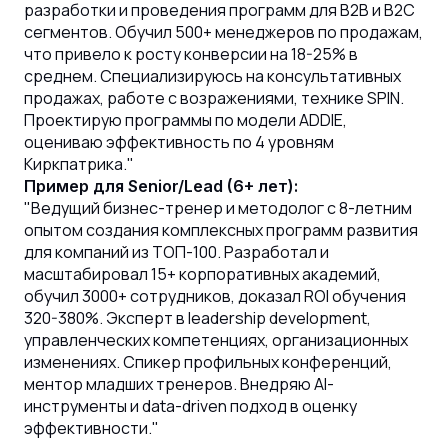
разработки и проведения программ для B2B и B2C
сегментов. Обучил 500+ менеджеров по продажам,
что привело к росту конверсии на 18-25% в
среднем. Специализируюсь на консультативных
продажах, работе с возражениями, технике SPIN.
Проектирую программы по модели ADDIE,
оцениваю эффективность по 4 уровням
Киркпатрика."
Пример для Senior/Lead (6+ лет):
"Ведущий бизнес-тренер и методолог с 8-летним
опытом создания комплексных программ развития
для компаний из ТОП-100. Разработал и
масштабировал 15+ корпоративных академий,
обучил 3000+ сотрудников, доказал ROI обучения
320-380%. Эксперт в leadership development,
управленческих компетенциях, организационных
изменениях. Спикер профильных конференций,
ментор младших тренеров. Внедряю AI-
инструменты и data-driven подход в оценку
эффективности."