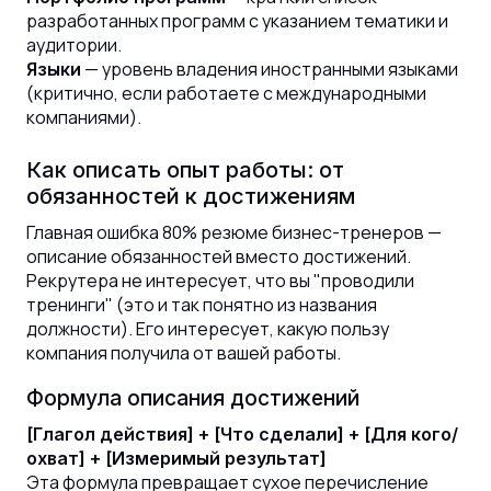
разработанных программ с указанием тематики и
аудитории.
— уровень владения иностранными языками
Языки
(критично, если работаете с международными
компаниями).
Как описать опыт работы: от
обязанностей к достижениям
Главная ошибка 80% резюме бизнес-тренеров —
описание обязанностей вместо достижений.
Рекрутера не интересует, что вы "проводили
тренинги" (это и так понятно из названия
должности). Его интересует, какую пользу
компания получила от вашей работы.
Формула описания достижений
[Глагол действия] + [Что сделали] + [Для кого/
охват] + [Измеримый результат]
Эта формула превращает сухое перечисление