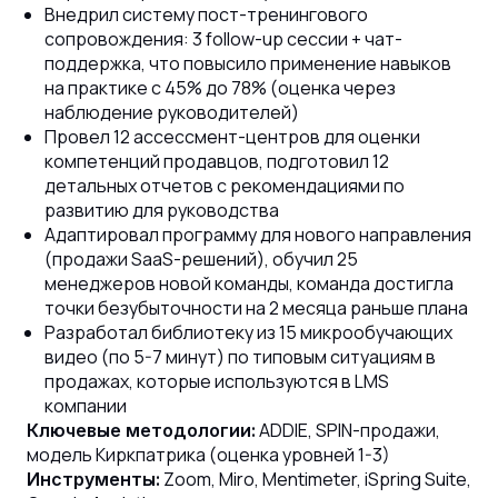
Внедрил систему пост-тренингового
сопровождения: 3 follow-up сессии + чат-
поддержка, что повысило применение навыков
на практике с 45% до 78% (оценка через
наблюдение руководителей)
Провел 12 ассессмент-центров для оценки
компетенций продавцов, подготовил 12
детальных отчетов с рекомендациями по
развитию для руководства
Адаптировал программу для нового направления
(продажи SaaS-решений), обучил 25
менеджеров новой команды, команда достигла
точки безубыточности на 2 месяца раньше плана
Разработал библиотеку из 15 микрообучающих
видео (по 5-7 минут) по типовым ситуациям в
продажах, которые используются в LMS
компании
ADDIE, SPIN-продажи,
Ключевые методологии:
модель Киркпатрика (оценка уровней 1-3)
Zoom, Miro, Mentimeter, iSpring Suite,
Инструменты: