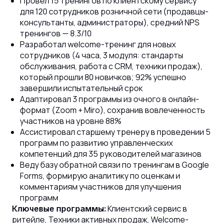
Провел 15 тренингов по клиентскому сервису
для 120 сотрудников розничной сети (продавцы-
консультанты, администраторы), средний NPS
тренингов — 8.3/10
Разработал welcome-тренинг для новых
сотрудников (4 часа, 3 модуля: стандарты
обслуживания, работа с CRM, техники продаж),
который прошли 80 новичков; 92% успешно
завершили испытательный срок
Адаптировал 3 программы из очного в онлайн-
формат (Zoom + Miro), сохранив вовлеченность
участников на уровне 88%
Ассистировал старшему тренеру в проведении 5
программ по развитию управленческих
компетенций для 35 руководителей магазинов
Веду базу обратной связи по тренингам в Google
Forms, формирую аналитику по оценкам и
комментариям участников для улучшения
программ
Клиентский сервис в
Ключевые программы:
ритейле, Техники активных продаж, Welcome-