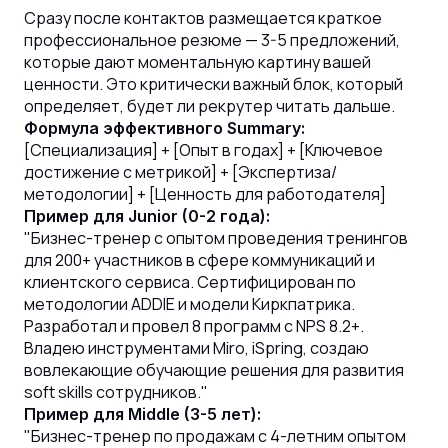
Сразу после контактов размещается краткое
профессиональное резюме — 3-5 предложений,
которые дают моментальную картину вашей
ценности. Это критически важный блок, который
определяет, будет ли рекрутер читать дальше.
Формула эффективного Summary:
[Специализация] + [Опыт в годах] + [Ключевое
достижение с метрикой] + [Экспертиза/
методологии] + [Ценность для работодателя]
Пример для Junior (0-2 года):
"Бизнес-тренер с опытом проведения тренингов
для 200+ участников в сфере коммуникаций и
клиентского сервиса. Сертифицирован по
методологии ADDIE и модели Киркпатрика.
Разработал и провел 8 программ с NPS 8.2+.
Владею инструментами Miro, iSpring, создаю
вовлекающие обучающие решения для развития
soft skills сотрудников."
Пример для Middle (3-5 лет):
"Бизнес-тренер по продажам с 4-летним опытом