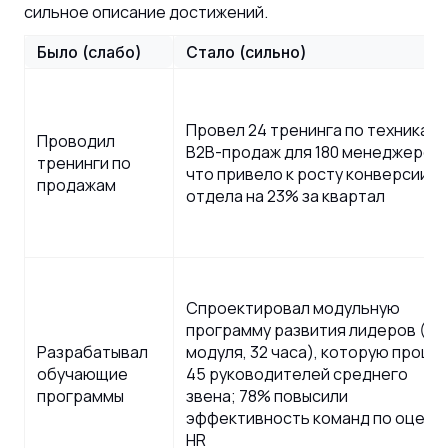
сильное описание достижений.
Было (слабо)
Стало (сильно)
Провел 24 тренинга по техникам
Проводил
B2B-продаж для 180 менеджеров,
тренинги по
что привело к росту конверсии
продажам
отдела на 23% за квартал
Спроектировал модульную
программу развития лидеров (4
Разрабатывал
модуля, 32 часа), которую прошл
обучающие
45 руководителей среднего
программы
звена; 78% повысили
эффективность команд по оценк
HR