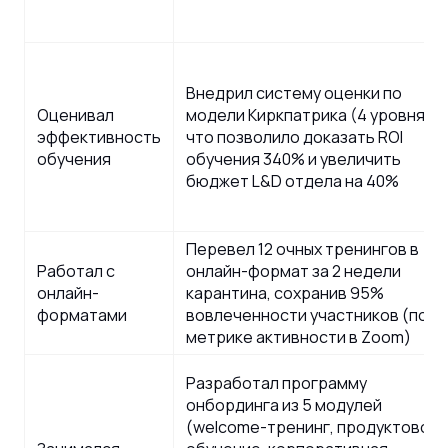
Внедрил систему оценки по
Оценивал
модели Киркпатрика (4 уровня),
эффективность
что позволило доказать ROI
обучения
обучения 340% и увеличить
бюджет L&D отдела на 40%
Перевел 12 очных тренингов в
Работал с
онлайн-формат за 2 недели
онлайн-
карантина, сохранив 95%
форматами
вовлеченности участников (по
метрике активности в Zoom)
Разработал программу
онбординга из 5 модулей
(welcome-тренинг, продуктовое