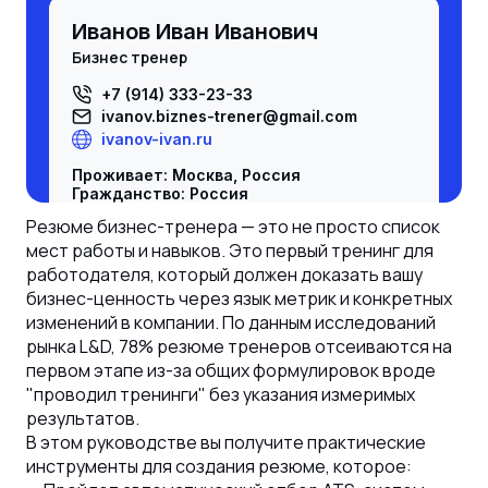
Иванов Иван Иванович
бизнес тренер
+7 (914) 333-23-33
ivanov.
biznes-trener
@gmail.com
ivanov-ivan.ru
Проживает: Москва, Россия
Гражданство: Россия
Разрешение на работу: есть, Россия
Резюме бизнес-тренера — это не просто список
Не готов к переезду, не готов к
мест работы и навыков. Это первый тренинг для
командировкам
работодателя, который должен доказать вашу
Желаемая должность и зарплата
бизнес-ценность через язык метрик и конкретных
бизнес тренер
изменений в компании. По данным исследований
рынка L&D, 78% резюме тренеров отсеиваются на
Специализации:
-
бизнес тренер
;
первом этапе из-за общих формулировок вроде
Занятость: полная занятость
"проводил тренинги" без указания измеримых
График работы: полный день
результатов.
Время в пути до работы: не имеет
значения
В этом руководстве вы получите практические
инструменты для создания резюме, которое: