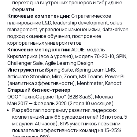
переход на внутренних тренеров и гибридные
форматы
Стратегическое
Ключевые компетенции:
планирование L&D, leadership development, sales
management, управление изменениями, data-driven
подход к оценке обучения, построение
корпоративных университетов
ADDIE, модель
Ключевые методологии:
Киркпатрика (все 4 уровня), модель 70-20-10, SPIN,
Challenger Sale, Agile Learning Design
iSpring Suite, iSpring Learn LMS,
Инструменты:
Articulate Storyline, Miro, Zoom, MS Teams, Power BI
(аналитика эффективности), Mentimeter, Kahoot
Старший бизнес-тренер
ООО "ТехноСервис Про" (B2B SaaS), Москва
Май 2017 — Февраль 2020 (2 года 10 месяцев)
Разработал программу развития лидерских
компетенций для 65 руководителей (3 потока, 5
модулей, 40 часов), 81% участников повысили
показатели эффективности команд на 15-25%