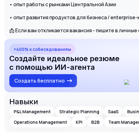
• опыт работы с рынками Центральной Азии
• опыт развития продуктов для бизнеса / enterprise
📩 Если вам откликается вакансия - пишите в личны
+400% к собеседованиям
Создайте идеальное резюме
с помощью ИИ-агента
Создать бесплатно
Навыки
P&L Management
Strategic Planning
SaaS
Busi
Operations Management
KPI
B2B
Team Manage