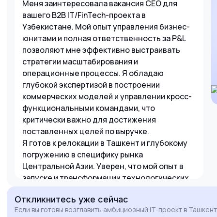
Меня заинтересовала вакансия CEO для
вашего B2B IT/FinTech-проекта в
Узбекистане. Мой опыт управления бизнес-
юнитами и полная ответственность за P&L
позволяют мне эффективно выстраивать
стратегии масштабирования и
операционные процессы. Я обладаю
глубокой экспертизой в построении
коммерческих моделей и управлении кросс-
функциональными командами, что
критически важно для достижения
поставленных целей по выручке.
Я готов к релокации в Ташкент и глубокому
погружению в специфику рынка
Центральной Азии. Уверен, что мой опыт в
запуске и трансформации технологических
бизнесов поможет вашему проекту выйти на
Откликнитесь
уже сейчас
новый уровень прибыльности и занять
Если вы готовы возглавить амбициозный IT-проект в Ташкент
лидирующие позиции в регионе. Буду рад