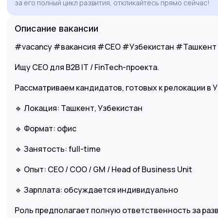
за его полный цикл развития, откликайтесь прямо сейчас!
обсудить детали стратегии и мои
возможные шаги на позиции CEO.
Описание вакансии
#vacancy #вакансия #CEO #Узбекистан #Ташкент
Ищу CEO для B2B IT / FinTech-проекта.
Рассматриваем кандидатов, готовых к релокации в У
🔹 Локация: Ташкент, Узбекистан
🔹 Формат: офис
🔹 Занятость: full-time
🔹 Опыт: CEO / COO / GM / Head of Business Unit
🔹 Зарплата: обсуждается индивидуально
Роль предполагает полную ответственность за раз