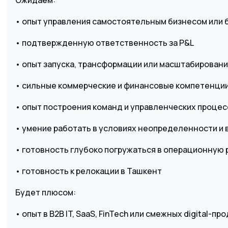
Ожидаем:
• опыт управления самостоятельным бизнесом или
• подтвержденную ответственность за P&L
• опыт запуска, трансформации или масштабировани
• сильные коммерческие и финансовые компетенци
• опыт построения команд и управленческих процес
• умение работать в условиях неопределенности и 
• готовность глубоко погружаться в операционную 
• готовность к релокации в Ташкент
Будет плюсом:
• опыт в B2B IT, SaaS, FinTech или смежных digital-пр