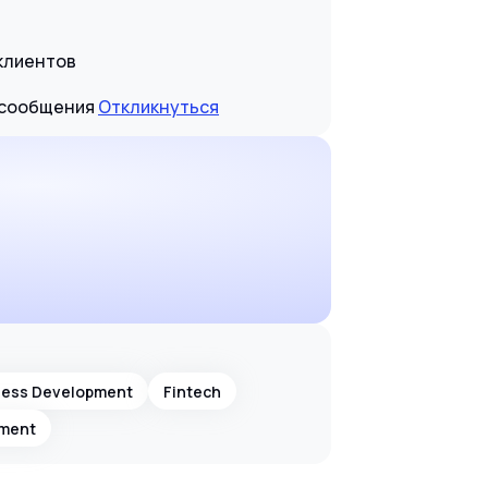
-клиентов
е сообщения
Откликнуться
ness Development
Fintech
ment