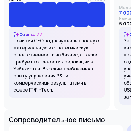
Меди
7 00
Рыно
5 000
Оценка ИИ
Позиция CEO подразумевает полную
За
материальную и стратегическую
ин
ответственность за бизнес, а также
по
требует готовности к релокации в
оц
Узбекистан. Высокие требования к
уро
опыту управления P&L и
уч
коммерческими результатами в
об
сфере IT/FinTech.
US
за 
Сопроводительное письмо