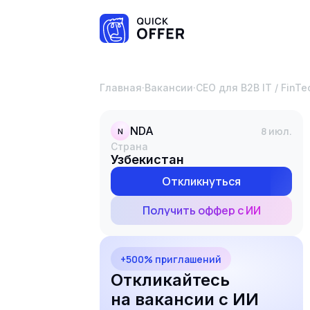
Главная
·
Вакансии
·
CEO для B2B IT / FinT
NDA
8 июл.
N
Страна
Узбекистан
Откликнуться
Получить оффер с ИИ
+500% приглашений
Откликайтесь
на вакансии с ИИ