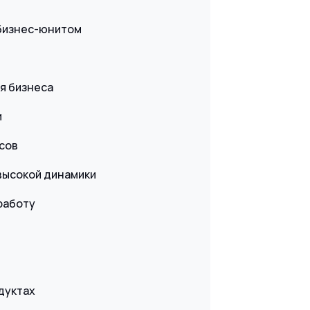
 бизнес-юнитом
я бизнеса
и
сов
высокой динамики
работу
одуктах