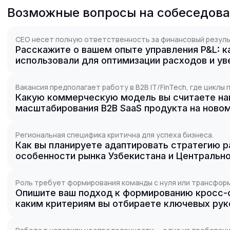
Возможные вопросы на собеседов
CEO несет полную ответственность за финансовый резуль
Расскажите о вашем опыте управления P&L: к
использовали для оптимизации расходов и у
Вакансия предполагает работу в B2B IT/FinTech, где циклы
Какую коммерческую модель вы считаете на
масштабирования B2B SaaS продукта на ново
Региональная специфика критична для успеха бизнеса.
Как вы планируете адаптировать стратегию р
особенности рынка Узбекистана и Центрально
Роль требует формирования команды с нуля или трансфор
Опишите ваш подход к формированию кросс-
каким критериям вы отбираете ключевых ру