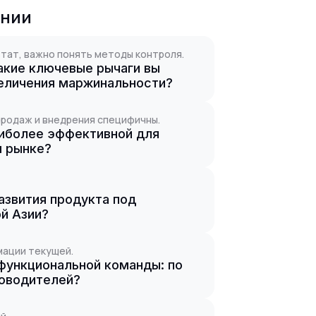
ании
тат, важно понять методы контроля.
акие ключевые рычаги вы
величения маржинальности?
 продаж и внедрения специфичны.
иболее эффективной для
м рынке?
азвития продукта под
й Азии?
мации текущей.
функциональной команды: по
ководителей?