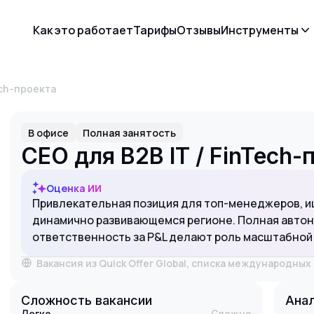
Как это работает
Тарифы
Отзывы
Инструменты
ech-проекта
В офисе
Полная занятость
CEO для B2B IT / FinTech-
Оценка ИИ
Привлекательная позиция для топ-менеджеров, 
динамично развивающемся регионе. Полная автон
ответственность за P&L делают роль масштабной 
Вакансия из Quick Offer Global, списка международны
Сложность вакансии
Анал
Легко
Сложно