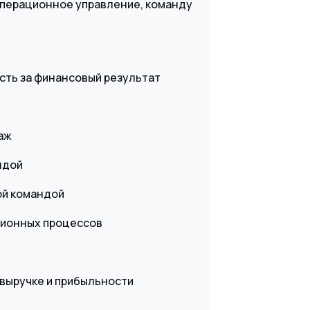
операционное управление, команду
сть за финансовый результат
аж
ндой
ой командой
ционных процессов
 выручке и прибыльности