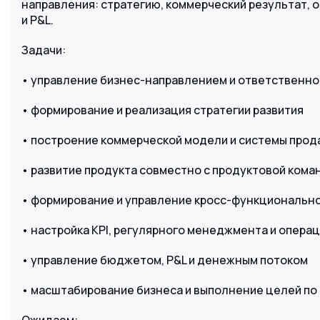
направления: стратегию, коммерческий результат, 
и P&L.
Задачи:
• управление бизнес-направлением и ответственно
• формирование и реализация стратегии развития
• построение коммерческой модели и системы прод
• развитие продукта совместно с продуктовой кома
• формирование и управление кросс-функциональн
• настройка KPI, регулярного менеджмента и опера
• управление бюджетом, P&L и денежным потоком
• масштабирование бизнеса и выполнение целей по