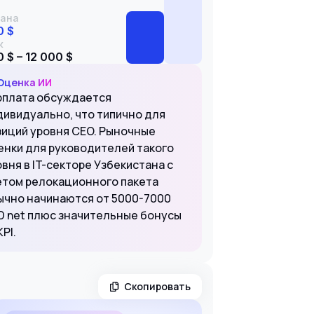
ана
0 $
к
 $ – 12 000 $
Оценка ИИ
рплата обсуждается
дивидуально, что типично для
зиций уровня CEO. Рыночные
енки для руководителей такого
вня в IT-секторе Узбекистана с
етом релокационного пакета
ычно начинаются от 5000-7000
D net плюс значительные бонусы
KPI.
Скопировать