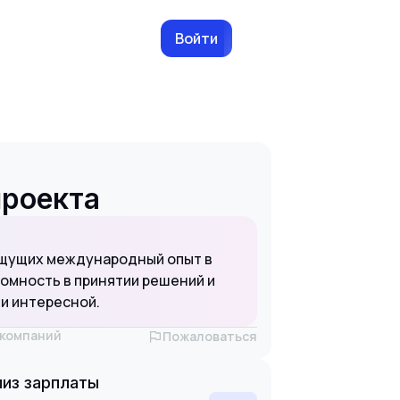
Войти
проекта
ищущих международный опыт в
омность в принятии решений и
и интересной.
х компаний
Пожаловаться
из зарплаты