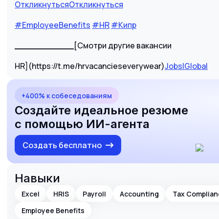
Откликнуться
Откликнуться
#EmployeeBenefits
#HR
#Кипр
___________
[Смотри другие вакансии
HR](https://t.me/hrvacancieseverywear)
Jobs|Global
+400% к собеседованиям
Создайте идеальное резюме
с помощью ИИ-агента
Создать бесплатно
Навыки
Excel
HRIS
Payroll
Accounting
Tax Complian
Employee Benefits