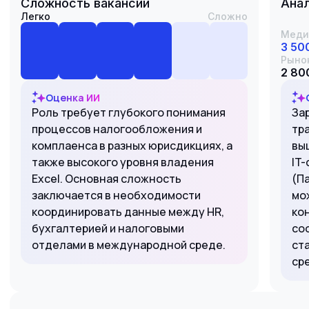
Сложность вакансии
Анал
Легко
Сложно
Меди
3 50
Рыно
2 800
Оценка ИИ
Роль требует глубокого понимания
Зар
процессов налогообложения и
тр
комплаенса в разных юрисдикциях, а
вы
также высокого уровня владения
IT
Excel. Основная сложность
(П
заключается в необходимости
мо
координировать данные между HR,
ко
бухгалтерией и налоговыми
со
отделами в международной среде.
ст
ср