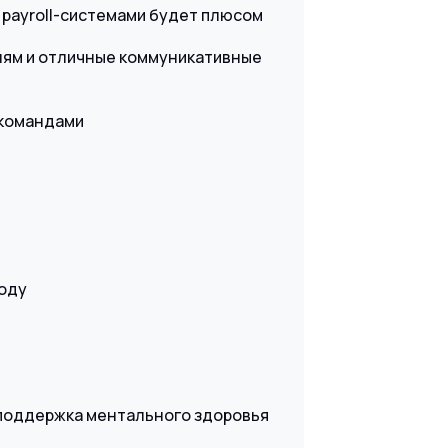
и payroll-системами будет плюсом
алям и отличные коммуникативные
 командами
году
 поддержка ментального здоровья