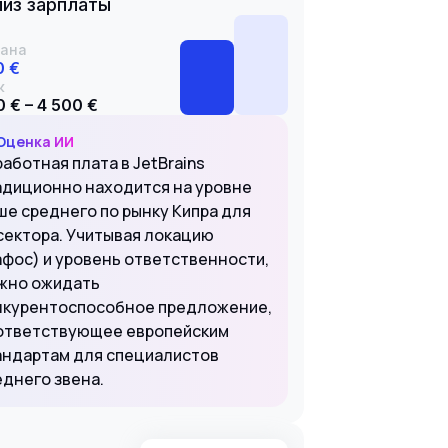
из зарплаты
ана
0 €
к
 € – 4 500 €
Оценка ИИ
аботная плата в JetBrains
адиционно находится на уровне
ше среднего по рынку Кипра для
-сектора. Учитывая локацию
афос) и уровень ответственности,
жно ожидать
нкурентоспособное предложение,
ответствующее европейским
андартам для специалистов
еднего звена.