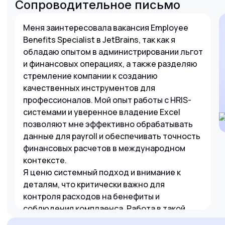
Сопроводительное письмо
Меня заинтересовала вакансия Employee
Benefits Specialist в JetBrains, так как я
обладаю опытом в администрировании льгот
и финансовых операциях, а также разделяю
стремление компании к созданию
качественных инструментов для
профессионалов. Мой опыт работы с HRIS-
системами и уверенное владение Excel
позволяют мне эффективно обрабатывать
данные для payroll и обеспечивать точность
финансовых расчетов в международном
контексте.
Я ценю системный подход и внимание к
деталям, что критически важно для
контроля расходов на бенефиты и
соблюдения комплаенса. Работа в такой
инновационной компании, как JetBrains,