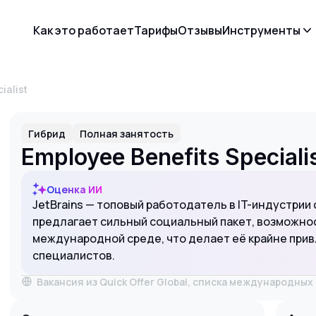
Как это работает
Тарифы
Отзывы
Инструменты
ialist
Гибрид
Полная занятость
Employee Benefits Speciali
Оценка ИИ
JetBrains — топовый работодатель в IT-индустрии
предлагает сильный социальный пакет, возможност
международной среде, что делает её крайне прив
специалистов.
Вакансия из Quick Offer Global, списка международны