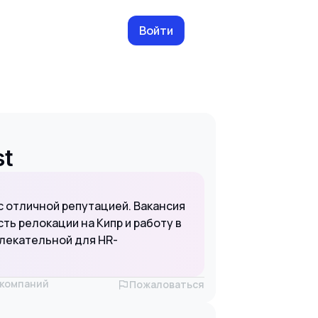
Войти
st
 с отличной репутацией. Вакансия
ь релокации на Кипр и работу в
лекательной для HR-
х компаний
Пожаловаться