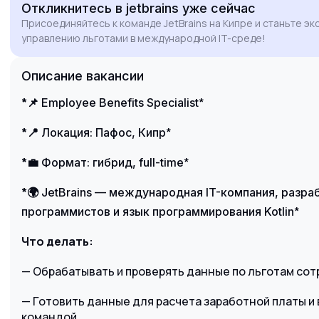
Откликнитесь
в jetbrains
уже сейчас
привлекает меня возможностью
Присоединяйтесь к команде JetBrains на Кипре и станьте э
оптимизировать процессы и
управлению льготами в международной IT-среде!
взаимодействовать с кросс-
функциональными командами по всему миру.
Описание вакансии
Уверен, что мои аналитические навыки и
опыт в HR-операциях принесут пользу
*📌
*
Employee Benefits Specialist
вашему HR-департаменту.
*📍
*
Локация: Пафос, Кипр
*💼
*
Формат: гибрид, full-time
*🌍
JetBrains — международная IT-компания, разр
*
программистов и язык программирования Kotlin
Что делать:
— Обрабатывать и проверять данные по льготам сот
— Готовить данные для расчета заработной платы и 
командой