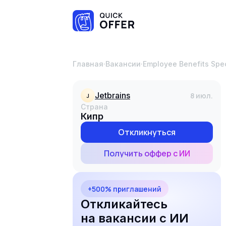
Главная
·
Вакансии
·
Employee Benefits Spec
jetbrains
8 июл.
J
Страна
Кипр
Откликнуться
Получить оффер с ИИ
+500% приглашений
Откликайтесь
на вакансии с ИИ