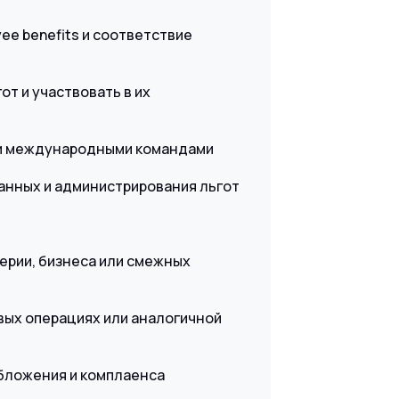
ee benefits и соответствие
т и участвовать в их
ими международными командами
анных и администрирования льгот
ерии, бизнеса или смежных
овых операциях или аналогичной
обложения и комплаенса