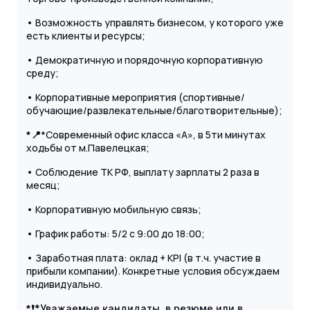
• Возможность управлять бизнесом, у которого уже
есть клиенты и ресурсы;
• Демократичную и порядочную корпоративную
среду;
• Корпоративные мероприятия (спортивные/
обучающие/развлекательные/благотворительные);
*📍
*Современный офис класса «А», в 5ти минутах
ходьбы от м.Павелецкая;
• Соблюдение ТК РФ, выплату зарплаты 2 раза в
месяц;
• Корпоративную мобильную связь;
• График работы: 5/2 с 9:00 до 18:00;
• Заработная плата: оклад + KPI (в т.ч. участие в
прибыли компании). Конкретные условия обсуждаем
индивидуально.
*❗️
*Уважаемые кандидаты, в резюме или в