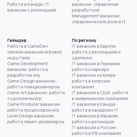
Работа в Канаде: IT
вакансии: управление
вакансии с релокацией
разработкой
Management вакансии:
управленческие роли в IT
Геймдев
По региону
Работа в GameDev:
IT вакансии в Европе:
свежие вакансии игровой
работа с релокацией и
индустрии
удаленно
Game Development
IT вакансии в Германии:
вакансии: работа в
работа и карьера
разработке игр
IT вакансии на Кипре:
Game Design вакансии:
работа в кипрских
работа геймдизайнером
компаниях
Game Art вакансии: работа
IT вакансии в США: работа
художником игр
в американских компаниях
Game Producer вакансии:
IT вакансии в Канаде:
работа продюсером игр
работа в канадских IT
Level Design вакансии:
IT вакансии в Израиле:
работа левел-дизайнером
работа и релокация
IT вакансии в России:
работа в РФ компаниях