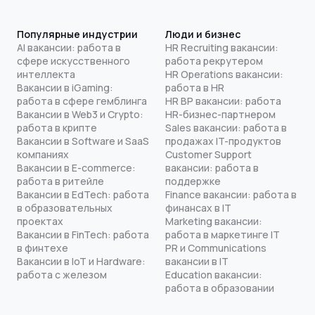
Популярные индустрии
Люди и бизнес
AI вакансии: работа в
HR Recruiting вакансии:
сфере искусственного
работа рекрутером
интеллекта
HR Operations вакансии:
Вакансии в iGaming:
работа в HR
работа в сфере гемблинга
HR BP вакансии: работа
Вакансии в Web3 и Crypto:
HR-бизнес-партнером
работа в крипте
Sales вакансии: работа в
Вакансии в Software и SaaS
продажах IT-продуктов
компаниях
Customer Support
Вакансии в E-commerce:
вакансии: работа в
работа в ритейле
поддержке
Вакансии в EdTech: работа
Finance вакансии: работа в
в образовательных
финансах в IT
проектах
Marketing вакансии:
Вакансии в FinTech: работа
работа в маркетинге IT
в финтехе
PR и Communications
Вакансии в IoT и Hardware:
вакансии в IT
работа с железом
Education вакансии:
работа в образовании