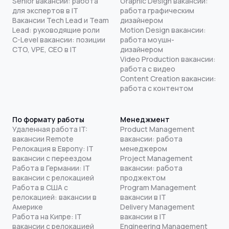
Senior вакансии: работа
Graphic Design вакансии:
для экспертов в IT
работа графическим
Вакансии Tech Lead и Team
дизайнером
Lead: руководящие роли
Motion Design вакансии:
C-Level вакансии: позиции
работа моушн-
CTO, VPE, CEO в IT
дизайнером
Video Production вакансии:
работа с видео
Content Creation вакансии:
работа с контентом
По формату работы
Менеджмент
Удаленная работа IT:
Product Management
вакансии Remote
вакансии: работа
Релокация в Европу: IT
менеджером
вакансии с переездом
Project Management
Работа в Германии: IT
вакансии: работа
вакансии с релокацией
проджектом
Работа в США с
Program Management
релокацией: вакансии в
вакансии в IT
Америке
Delivery Management
Работа на Кипре: IT
вакансии в IT
вакансии с релокацией
Engineering Management