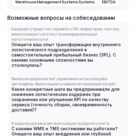
Warehouse Management Systems Systems
EBITDA
Возможные вопросы на собеседовании
Кандидату предстоит управлять 3PL-оператором, поэтому
важно понимать его опыт в коммерциализации
логистических услуг.
Опишите ваш опыт трансформации внутреннего
логистического подразделения в
самостоятельный прибыльный бизнес (3PL). С
какими основными сложностями вы
столкнулись?
Вакансия предполагает управление сетью складов и
автопарком. Важно оценить навыки оптимизации затрат.
Какие конкретные шаги вы предпринимали для
снижения логистических издержек при
сохранении или улучшении KPI по качеству
сервиса (точность сборки, своевременность
доставки)?
В задачах указана автоматизация складского учета.
С какими WMS и TMS системами вы работали?
Опишите ваш опыт внедрения или глубокой