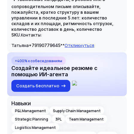
сопроводительном письме описывайте,
пожалуйста, кратко структуру в вашем
управлении в последние 5 лет: количество
складов и их площади, ритмичность отгрузок,
количество доставок в день, количество
Контакты:
SKU.
Татьяна
**
Откликнуться
+7
9190779645
+400% к собеседованиям
Создайте идеальное резюме с
помощью ИИ-агента
Создать бесплатно
Навыки
P&L Management
Supply Chain Management
Strategic Planning
3PL
Team Management
Logistics Management