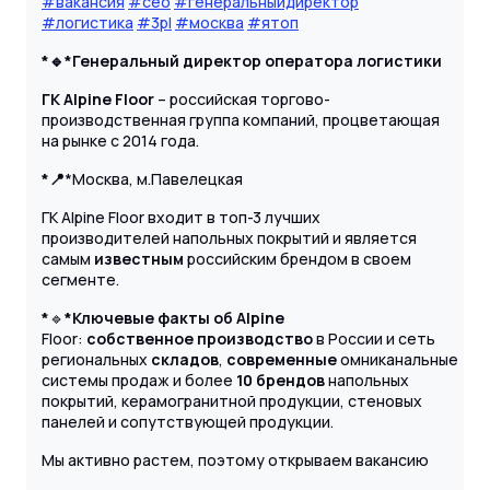
#вакансия
#ceo
#генеральныйдиректор
#логистика
#3pl
#москва
#ятоп
*🔹
*Генеральный директор оператора логистики
ГК Alpine Floor
– российская торгово-
производственная группа компаний, процветающая
на рынке с 2014 года.
*📍
*Москва, м.Павелецкая
ГК Alpine Floor входит в топ-3 лучших
производителей напольных покрытий и является
самым
известным
российским брендом в своем
сегменте.
*
🔹
*Ключевые факты об Alpine
Floor:
собственное
производство
в России и сеть
региональных
складов
,
современные
омниканальные
системы продаж и более
10 брендов
напольных
покрытий, керамогранитной продукции, стеновых
панелей и сопутствующей продукции.
Мы активно растем, поэтому открываем вакансию