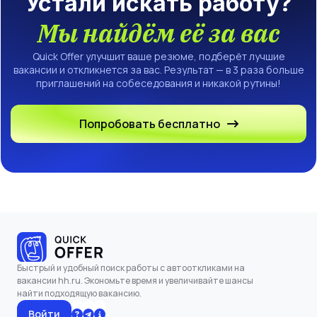
Устали искать работу?
Мы найдём её за вас
Quick Offer улучшит ваше резюме, подберёт лучшие
вакансии и откликнется за вас. Результат — в 3 раза больше
приглашений на собеседования и никакой рутины!
Попробовать бесплатно
Быстрый и удобный поиск работы с автооткликами на
вакансии hh.ru. Экономьте время и увеличивайте шансы
найти подходящую вакансию.
Войти