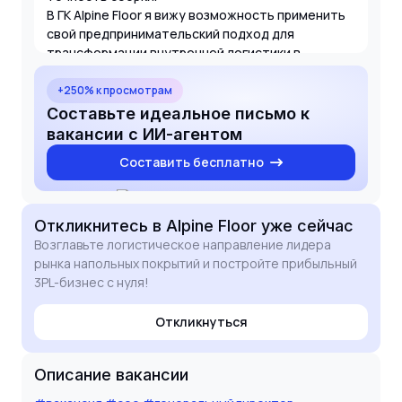
В ГК Alpine Floor я вижу возможность применить
свой предпринимательский подход для
трансформации внутренней логистики в
высокоприбыльный бизнес. Я готов взять на себя
ответственность за материальный учет,
+250% к просмотрам
управление командой более 70 человек и
Составьте идеальное письмо к
достижение амбициозных финансовых
вакансии с ИИ-агентом
показателей. Краткое описание структуры
Составить бесплатно
моего управления в последние годы, включая
площади складов и объемы SKU, прилагаю к
резюме.
Откликнитесь
в Alpine Floor
уже сейчас
Возглавьте логистическое направление лидера
рынка напольных покрытий и постройте прибыльный
3PL-бизнес с нуля!
Откликнуться
Описание вакансии