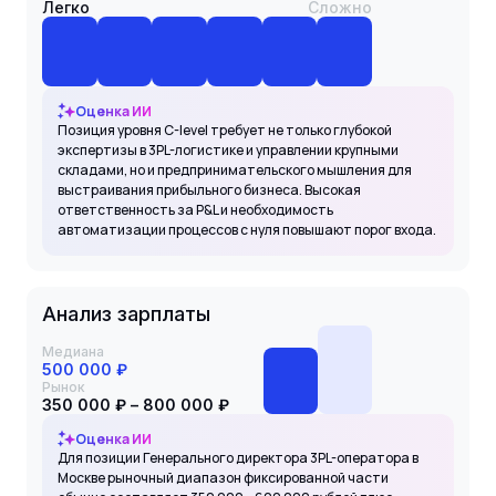
Легко
Сложно
Оценка ИИ
Позиция уровня C-level требует не только глубокой
экспертизы в 3PL-логистике и управлении крупными
складами, но и предпринимательского мышления для
выстраивания прибыльного бизнеса. Высокая
ответственность за P&L и необходимость
автоматизации процессов с нуля повышают порог входа.
Анализ зарплаты
Медиана
500 000 ₽
Рынок
350 000 ₽ – 800 000 ₽
Оценка ИИ
Для позиции Генерального директора 3PL-оператора в
Москве рыночный диапазон фиксированной части