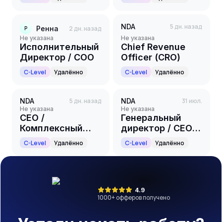
Officer/Chief
Operating Officer
NDA
5 дн. назад
Ренна
2 дн. назад
Р
Не указана
Не указана
Исполнительный
Chief Revenue
Директор / COO
Officer (CRO)
C-Level
Удалённо
C-Level
Удалённо
NDA
5 дн. назад
NDA
31 июл.
Не указана
Не указана
CEO /
Генеральный
Комплексный
директор / CEO
интегратор
(Комплексный
C-Level
Удалённо
C-Level
Удалённо
беспилотных
интегратор
открытых горных
беспилотных
работ (ОГР)
открытых горных
работ)
4.9
1000
+ офферов получено