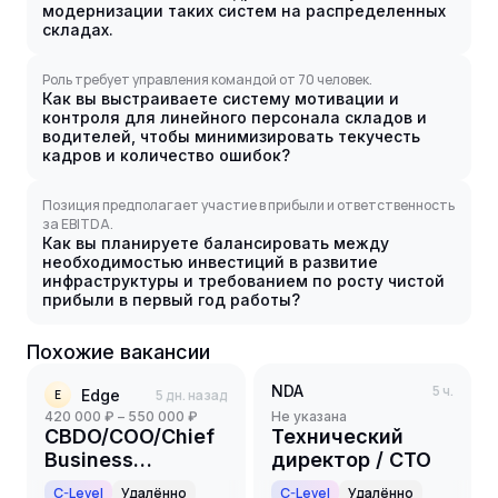
модернизации таких систем на распределенных
складах.
Роль требует управления командой от 70 человек.
Как вы выстраиваете систему мотивации и
контроля для линейного персонала складов и
водителей, чтобы минимизировать текучесть
кадров и количество ошибок?
Позиция предполагает участие в прибыли и ответственность
за EBITDA.
Как вы планируете балансировать между
необходимостью инвестиций в развитие
инфраструктуры и требованием по росту чистой
прибыли в первый год работы?
Похожие вакансии
NDA
5 ч.
Edge
5 дн. назад
E
420 000 ₽ – 550 000 ₽
Не указана
CBDO/COO/Chief
Технический
Business
директор / CTO
Development
C-Level
Удалённо
C-Level
Удалённо