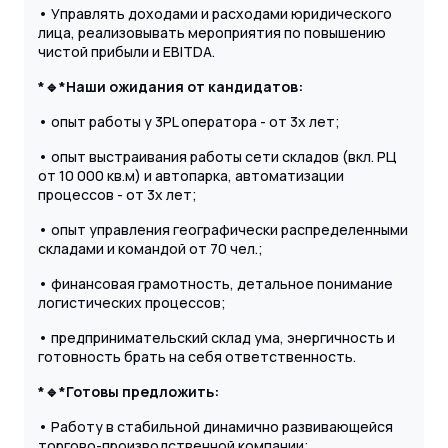
• Управлять доходами и расходами юридического
лица, реализовывать мероприятия по повышению
чистой прибыли и EBITDA.
*🔹
*Наши ожидания от кандидатов:
• опыт работы у 3PL оператора - от 3х лет;
• опыт выстраивания работы сети складов (вкл. РЦ
от 10 000 кв.м) и автопарка, автоматизации
процессов - от 3х лет;
• опыт управления географически распределенными
складами и командой от 70 чел.;
• финансовая грамотность, детальное понимание
логистических процессов;
• предпринимательский склад ума, энергичность и
готовность брать на себя ответственность.
*🔹
*Готовы предложить:
• Работу в стабильной динамично развивающейся
торгово-производственной компании;