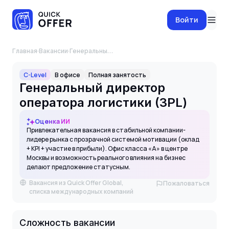
Войти
Главная
·
Вакансии
·
Генеральный директор оператора логистики (3PL)
C-Level
В офисе
Полная занятость
Генеральный директор
оператора логистики (3PL)
Оценка ИИ
Привлекательная вакансия в стабильной компании-
лидере рынка с прозрачной системой мотивации (оклад
+ KPI + участие в прибыли). Офис класса «А» в центре
Москвы и возможность реального влияния на бизнес
делают предложение статусным.
Вакансия из Quick Offer Global,
Пожаловаться
списка международных компаний
Сложность вакансии