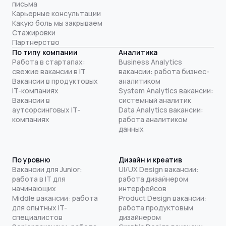
письма
Карьерные консультации
Какую боль мы закрываем
Стажировки
Партнерство
По типу компании
Аналитика
Работа в стартапах:
Business Analytics
свежие вакансии в IT
вакансии: работа бизнес-
Вакансии в продуктовых
аналитиком
IT-компаниях
System Analytics вакансии:
Вакансии в
системный аналитик
аутсорсинговых IT-
Data Analytics вакансии:
компаниях
работа аналитиком
данных
По уровню
Дизайн и креатив
Вакансии для Junior:
UI/UX Design вакансии:
работа в IT для
работа дизайнером
начинающих
интерфейсов
Middle вакансии: работа
Product Design вакансии:
для опытных IT-
работа продуктовым
специалистов
дизайнером