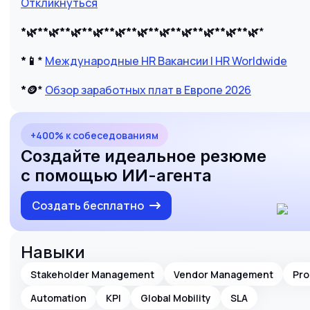
Откликнуться
*🌿
**🌿
**🌿
**🌿
**🌿
**🌿
**🌿
**🌿
**🌿
**🌿
**🌿
*
*📱
*
Международные HR Вакансии | HR Worldwide
*🪙
*
Обзор заработных плат в Европе 2026
+400% к собеседованиям
Создайте идеальное резюме
с помощью ИИ-агента
Создать бесплатно
Навыки
Stakeholder Management
Vendor Management
Pro
Automation
KPI
Global Mobility
SLA