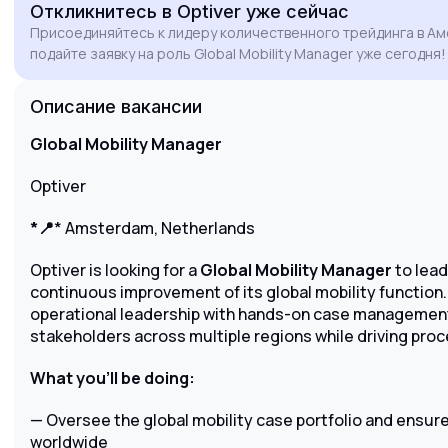
Откликнитесь
в Optiver
уже сейчас
particularly drawn to Optiver's collaborative
Присоединяйтесь к лидеру количественного трейдинга в А
culture and the opportunity to support a
подайте заявку на роль Global Mobility Manager уже сегодня!
workforce representing over 50 countries. I am
eager to bring my analytical problem-solving
Описание вакансии
skills and stakeholder management expertise
to your team in Amsterdam to further elevate
Global Mobility Manager
your global mobility function.
Optiver
*📍
* Amsterdam, Netherlands
Optiver is looking for a
Global Mobility Manager
to lead
continuous improvement of its global mobility function
operational leadership with hands-on case managemen
stakeholders across multiple regions while driving pro
What you’ll be doing:
— Oversee the global mobility case portfolio and ensure
worldwide