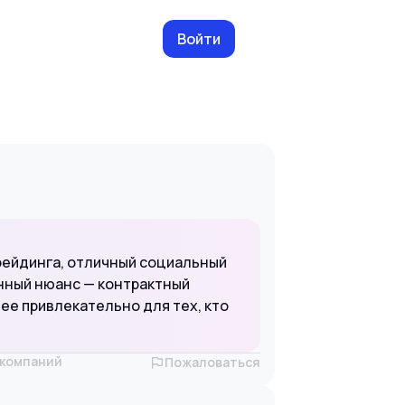
Войти
рейдинга, отличный социальный
енный нюанс — контрактный
нее привлекательно для тех, кто
х компаний
Пожаловаться