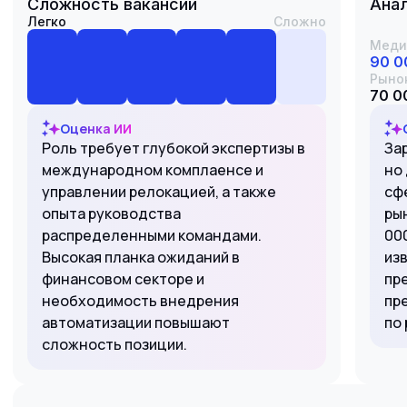
Сложность вакансии
Анал
Легко
Сложно
Меди
90 0
Рыно
70 0
Оценка ИИ
Роль требует глубокой экспертизы в
За
международном комплаенсе и
но
управлении релокацией, а также
сфе
опыта руководства
ры
распределенными командами.
000
Высокая планка ожиданий в
из
финансовом секторе и
пр
необходимость внедрения
пр
автоматизации повышают
по 
сложность позиции.