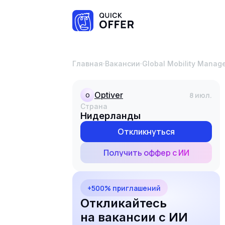
Главная
·
Вакансии
·
Global Mobility Manag
Optiver
8 июл.
O
Страна
Нидерланды
Откликнуться
Получить оффер с ИИ
+500% приглашений
Откликайтесь
на вакансии с ИИ