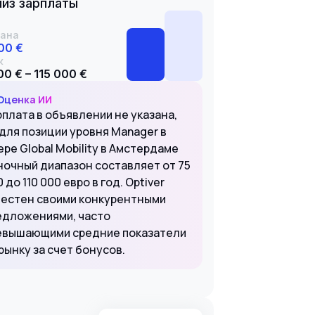
из зарплаты
ана
00 €
к
00 € – 115 000 €
Оценка ИИ
рплата в объявлении не указана,
 для позиции уровня Manager в
ре Global Mobility в Амстердаме
ночный диапазон составляет от 75
 до 110 000 евро в год. Optiver
вестен своими конкурентными
едложениями, часто
евышающими средние показатели
рынку за счет бонусов.