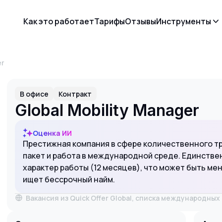
Как это работает
Тарифы
Отзывы
Инструменты
er
В офисе
Контракт
Global Mobility Manager
Оценка ИИ
Престижная компания в сфере количественного т
пакет и работа в международной среде. Единств
характер работы (12 месяцев), что может быть ме
ищет бессрочный найм.
Вакансия из Quick Offer Global, списка международны