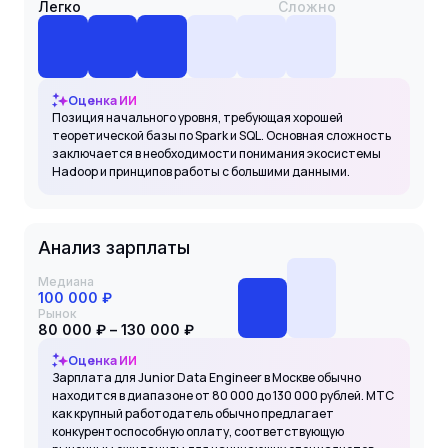
Легко
Сложно
Оценка ИИ
Позиция начального уровня, требующая хорошей
теоретической базы по Spark и SQL. Основная сложность
заключается в необходимости понимания экосистемы
Hadoop и принципов работы с большими данными.
Анализ зарплаты
Медиана
100 000 ₽
Рынок
80 000 ₽ – 130 000 ₽
Оценка ИИ
Зарплата для Junior Data Engineer в Москве обычно
находится в диапазоне от 80 000 до 130 000 рублей. МТС
как крупный работодатель обычно предлагает
конкурентоспособную оплату, соответствующую