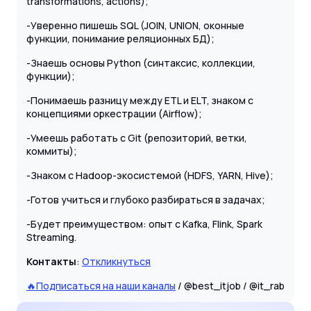
transformations, actions);
-Уверенно пишешь SQL (JOIN, UNION, оконные
функции, понимание реляционных БД);
-Знаешь основы Python (синтаксис, коллекции,
функции);
-Понимаешь разницу между ETL и ELT, знаком с
концепциями оркестрации (Airflow);
-Умеешь работать с Git (репозиторий, ветки,
коммиты);
-Знаком с Hadoop-экосистемой (HDFS, YARN, Hive);
-Готов учиться и глубоко разбираться в задачах;
-Будет преимуществом: опыт с Kafka, Flink, Spark
Streaming.
Контакты
:
Откликнуться
🔥
Подписаться на наши каналы
/ @best_itjob / @it_rab