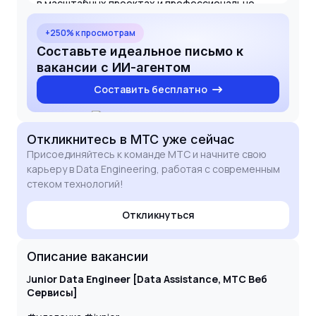
в масштабных проектах и профессионально
расти под руководством опытных коллег. Буду
рад обсудить, как мой технический бэкграунд
+250% к просмотрам
может быть полезен вашей команде.
Составьте идеальное письмо к
вакансии с ИИ-агентом
Составить бесплатно
Откликнитесь
в МТС
уже сейчас
Присоединяйтесь к команде МТС и начните свою
карьеру в Data Engineering, работая с современным
стеком технологий!
Откликнуться
Описание вакансии
J
unior Data Engineer [Data Assistance, МТС Веб
Сервисы]