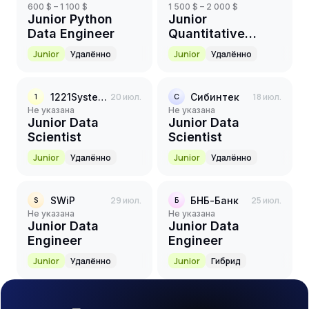
600 $ – 1 100 $
1 500 $ – 2 000 $
Junior Python
Junior
Data Engineer
Quantitative
Analyst /
Junior
Удалённо
Junior
Удалённо
Researcher
1221Systems
20 июл.
Сибинтек
18 июл.
1
С
Не указана
Не указана
Junior Data
Junior Data
Scientist
Scientist
Junior
Удалённо
Junior
Удалённо
SWiP
29 июл.
БНБ-Банк
25 июл.
S
Б
Не указана
Не указана
Junior Data
Junior Data
Engineer
Engineer
Junior
Удалённо
Junior
Гибрид