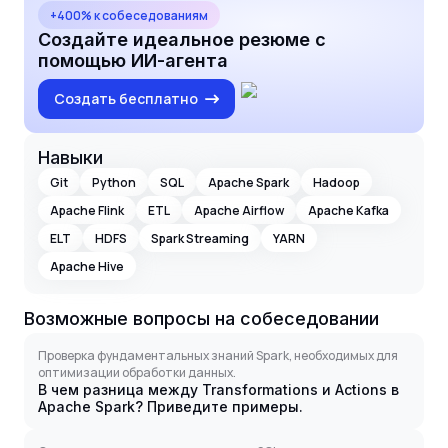
+400% к собеседованиям
Создайте идеальное резюме с
помощью ИИ-агента
Создать бесплатно
Навыки
Git
Python
SQL
Apache Spark
Hadoop
Apache Flink
ETL
Apache Airflow
Apache Kafka
ELT
HDFS
Spark Streaming
YARN
Apache Hive
Возможные вопросы на собеседовании
Проверка фундаментальных знаний Spark, необходимых для
оптимизации обработки данных.
В чем разница между Transformations и Actions в
Apache Spark? Приведите примеры.