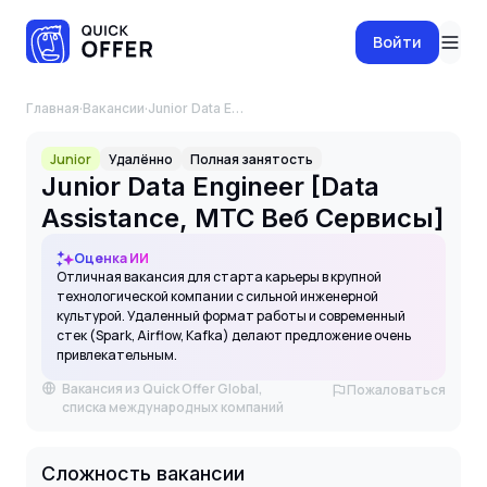
Войти
Главная
·
Вакансии
·
Junior Data Engineer [Data Assistance, МТС Веб Сервисы]
Junior
Удалённо
Полная занятость
Junior Data Engineer [Data
Assistance, МТС Веб Сервисы]
Оценка ИИ
Отличная вакансия для старта карьеры в крупной
технологической компании с сильной инженерной
культурой. Удаленный формат работы и современный
стек (Spark, Airflow, Kafka) делают предложение очень
привлекательным.
Вакансия из Quick Offer Global,
Пожаловаться
списка международных компаний
Сложность вакансии