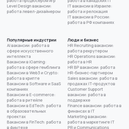
работа продюсером игр
работа в канадских IT
Level Design вакансии:
IT вакансии в Израиле:
работа левел-дизайнером
работа и релокация
IT вакансии в России:
работа в РФ компаниях
Популярные индустрии
Люди и бизнес
AI вакансии: работа в
HR Recruiting вакансии:
сфере искусственного
работа рекрутером
интеллекта
HR Operations вакансии:
Вакансии в iGaming:
работа в HR
работа в сфере гемблинга
HR BP вакансии: работа
Вакансии в Web3 и Crypto:
HR-бизнес-партнером
работа в крипте
Sales вакансии: работа в
Вакансии в Software и SaaS
продажах IT-продуктов
компаниях
Customer Support
Вакансии в E-commerce:
вакансии: работа в
работа в ритейле
поддержке
Вакансии в EdTech: работа
Finance вакансии: работа в
в образовательных
финансах в IT
проектах
Marketing вакансии:
Вакансии в FinTech: работа
работа в маркетинге IT
в финтехе
PR и Communications