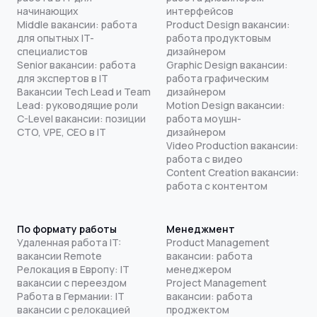
начинающих
интерфейсов
Middle вакансии: работа
Product Design вакансии:
для опытных IT-
работа продуктовым
специалистов
дизайнером
Senior вакансии: работа
Graphic Design вакансии:
для экспертов в IT
работа графическим
Вакансии Tech Lead и Team
дизайнером
Lead: руководящие роли
Motion Design вакансии:
C-Level вакансии: позиции
работа моушн-
CTO, VPE, CEO в IT
дизайнером
Video Production вакансии:
работа с видео
Content Creation вакансии:
работа с контентом
По формату работы
Менеджмент
Удаленная работа IT:
Product Management
вакансии Remote
вакансии: работа
Релокация в Европу: IT
менеджером
вакансии с переездом
Project Management
Работа в Германии: IT
вакансии: работа
вакансии с релокацией
проджектом