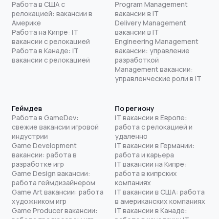
Работа в США с
Program Management
релокацией: вакансии в
вакансии в IT
Америке
Delivery Management
Работа на Кипре: IT
вакансии в IT
вакансии с релокацией
Engineering Management
Работа в Канаде: IT
вакансии: управление
вакансии с релокацией
разработкой
Management вакансии:
управленческие роли в IT
Геймдев
По региону
Работа в GameDev:
IT вакансии в Европе:
свежие вакансии игровой
работа с релокацией и
индустрии
удаленно
Game Development
IT вакансии в Германии:
вакансии: работа в
работа и карьера
разработке игр
IT вакансии на Кипре:
Game Design вакансии:
работа в кипрских
работа геймдизайнером
компаниях
Game Art вакансии: работа
IT вакансии в США: работа
художником игр
в американских компаниях
Game Producer вакансии:
IT вакансии в Канаде: