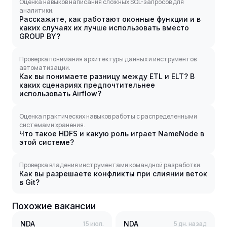
Оценка навыков написания сложных SQL-запросов для
аналитики.
Расскажите, как работают оконные функции и в
каких случаях их лучше использовать вместо
GROUP BY?
Проверка понимания архитектуры данных и инструментов
автоматизации.
Как вы понимаете разницу между ETL и ELT? В
каких сценариях предпочтительнее
использовать Airflow?
Оценка практических навыков работы с распределенными
системами хранения.
Что такое HDFS и какую роль играет NameNode в
этой системе?
Проверка владения инструментами командной разработки.
Как вы разрешаете конфликты при слиянии веток
в Git?
Похожие вакансии
NDA
15 июл.
NDA
5 дн. назад