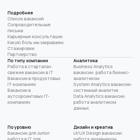
Подробнее
Список вакансий
Сопроводительные
письма
Карьерные консультации
Какую боль мы закрываем
Стажировки
Партнерство
По типу компании
Аналитика
Работа в стартапах:
Business Analytics
свежие вакансии в IT
вакансии: работа бизнес-
Вакансии в продуктовых
аналитиком
IT-компаниях
System Analytics вакансии:
Вакансии в
системный аналитик
аутсорсинговых IT-
Data Analytics вакансии:
компаниях
работа аналитиком
данных
По уровню
Дизайн и креатив
Вакансии для Junior:
UI/UX Design вакансии:
работа в IT для
работа дизайнером