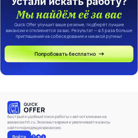
Устали искать работу?
Мы найдём её за вас
Quick Offer улучшит ваше резюме, подберёт лучшие
вакансии и откликнется за вас. Результат — в 3 раза больше
приглашений на собеседования и никакой рутины!
Попробовать бесплатно
Быстрый и удобный поиск работы с автооткликами на
вакансии hh.ru. Экономьте время и увеличивайте шансы
найти подходящую вакансию.
Войти