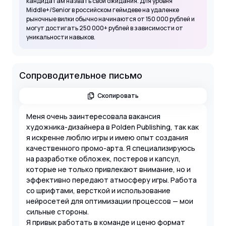
кандидатам назвать свои ожидания. Для уровня
Middle+/Senior в российском геймдеве на удаленке
рыночные вилки обычно начинаются от 150 000 рублей и
могут достигать 250 000+ рублей в зависимости от
уникальности навыков.
Сопроводительное письмо
Скопировать
Меня очень заинтересовала вакансия
художника-дизайнера в Polden Publishing, так как
я искренне люблю игры и имею опыт создания
качественного промо-арта. Я специализируюсь
на разработке обложек, постеров и капсул,
которые не только привлекают внимание, но и
эффективно передают атмосферу игры. Работа
со шрифтами, версткой и использование
нейросетей для оптимизации процессов — мои
сильные стороны.
Я привык работать в команде и ценю формат