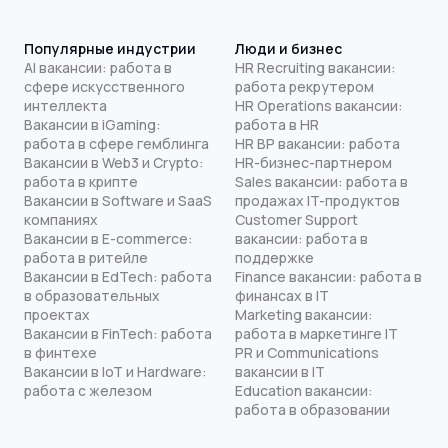
Популярные индустрии
Люди и бизнес
AI вакансии: работа в
HR Recruiting вакансии:
сфере искусственного
работа рекрутером
интеллекта
HR Operations вакансии:
Вакансии в iGaming:
работа в HR
работа в сфере гемблинга
HR BP вакансии: работа
Вакансии в Web3 и Crypto:
HR-бизнес-партнером
работа в крипте
Sales вакансии: работа в
Вакансии в Software и SaaS
продажах IT-продуктов
компаниях
Customer Support
Вакансии в E-commerce:
вакансии: работа в
работа в ритейле
поддержке
Вакансии в EdTech: работа
Finance вакансии: работа в
в образовательных
финансах в IT
проектах
Marketing вакансии:
Вакансии в FinTech: работа
работа в маркетинге IT
в финтехе
PR и Communications
Вакансии в IoT и Hardware:
вакансии в IT
работа с железом
Education вакансии:
работа в образовании