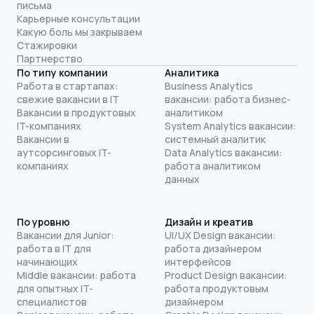
письма
Карьерные консультации
Какую боль мы закрываем
Стажировки
Партнерство
По типу компании
Аналитика
Работа в стартапах:
Business Analytics
свежие вакансии в IT
вакансии: работа бизнес-
Вакансии в продуктовых
аналитиком
IT-компаниях
System Analytics вакансии:
Вакансии в
системный аналитик
аутсорсинговых IT-
Data Analytics вакансии:
компаниях
работа аналитиком
данных
По уровню
Дизайн и креатив
Вакансии для Junior:
UI/UX Design вакансии:
работа в IT для
работа дизайнером
начинающих
интерфейсов
Middle вакансии: работа
Product Design вакансии:
для опытных IT-
работа продуктовым
специалистов
дизайнером