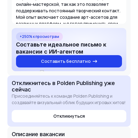
онлайн-мастерской, так как это позволяет
поддерживать постоянный творческий контакт.
Мой опыт включает создание арт-ассетов для
различных платформ, и я готов применить свои
навыки для продвижения ваших инди-проектов и
крупных релизов. Буду рад выполнить тестовое
+250% к просмотрам
задание и обсудить, как мой визуальный стиль
Составьте идеальное письмо к
может усилить ваши проекты.
вакансии с ИИ-агентом
Составить бесплатно
Откликнитесь
в Polden Publishing
уже
сейчас
Присоединяйтесь к команде Polden Publishing и
создавайте визуальный облик будущих игровых хитов!
Откликнуться
Описание вакансии