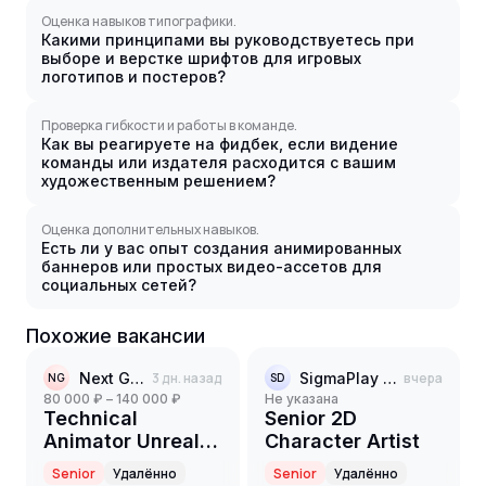
Оценка навыков типографики.
Какими принципами вы руководствуетесь при
выборе и верстке шрифтов для игровых
логотипов и постеров?
Проверка гибкости и работы в команде.
Как вы реагируете на фидбек, если видение
команды или издателя расходится с вашим
художественным решением?
Оценка дополнительных навыков.
Есть ли у вас опыт создания анимированных
баннеров или простых видео-ассетов для
социальных сетей?
Похожие вакансии
Next Genium
3 дн. назад
SigmaPlay Digital
вчера
NG
SD
80 000 ₽ – 140 000 ₽
Не указана
Technical
Senior 2D
Animator Unreal
Character Artist
Engine 5
Senior
Удалённо
Senior
Удалённо