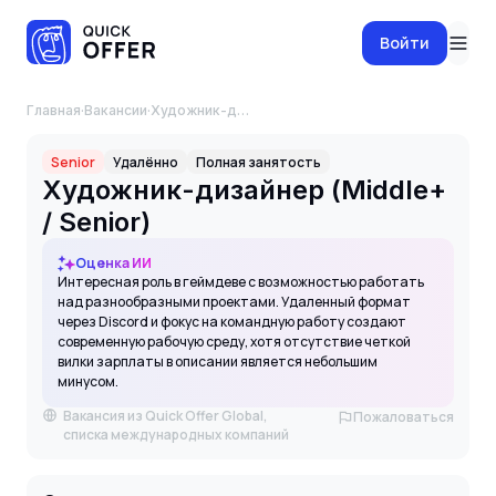
Войти
Главная
·
Вакансии
·
Художник-дизайнер (Middle+ / Senior)
Senior
Удалённо
Полная занятость
Художник-дизайнер (Middle+
/ Senior)
Оценка ИИ
Интересная роль в геймдеве с возможностью работать
над разнообразными проектами. Удаленный формат
через Discord и фокус на командную работу создают
современную рабочую среду, хотя отсутствие четкой
вилки зарплаты в описании является небольшим
минусом.
Вакансия из Quick Offer Global,
Пожаловаться
списка международных компаний