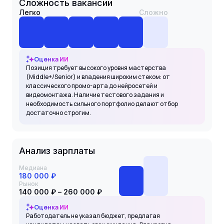
Сложность вакансии
Легко
Сложно
Оценка ИИ
Позиция требует высокого уровня мастерства
(Middle+/Senior) и владения широким стеком: от
классического промо-арта до нейросетей и
видеомонтажа. Наличие тестового задания и
необходимость сильного портфолио делают отбор
достаточно строгим.
Анализ зарплаты
Медиана
180 000 ₽
Рынок
140 000 ₽ – 260 000 ₽
Оценка ИИ
Работодатель не указал бюджет, предлагая