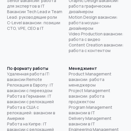
Senior вакансии: работа
Graphic Design вакансии:
для экспертов в IT
работа графическим
Вакансии Tech Lead и Team
дизайнером
Lead: руководящие роли
Motion Design вакансии:
C-Level вакансии: позиции
работа моушн-
CTO, VPE, CEO в IT
дизайнером
Video Production вакансии:
работа с видео
Content Creation вакансии:
работа с контентом
По формату работы
Менеджмент
Удаленная работа IT:
Product Management
вакансии Remote
вакансии: работа
Релокация в Европу: IT
менеджером
вакансии с переездом
Project Management
Работа в Германии: IT
вакансии: работа
вакансии с релокацией
проджектом
Работа в США с
Program Management
релокацией: вакансии в
вакансии в IT
Америке
Delivery Management
Работа на Кипре: IT
вакансии в IT
вакансии с релокацией
Engineering Management