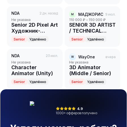
NDA
2 дн. назад
МАДЖОРИС
9 июл.
М
Не указана
110 000 ₽ – 150 000 ₽
Senior 2D Pixel Art
SENIOR 3D ARTIST
Художник-
/ TECHNICAL
Аниматор
ARTIST
Senior
Удалённо
Senior
Удалённо
NDA
23 июл.
WayOne
вчера
W
Не указана
Не указана
Character
3D Animator
Animator (Unity)
(Middle / Senior)
Senior
Удалённо
Senior
Удалённо
4.9
1000
+ офферов получено