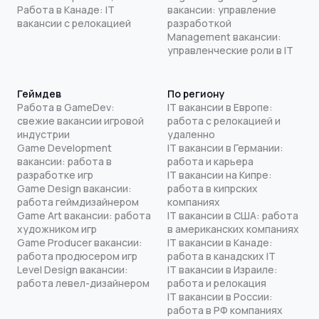
Работа в Канаде: IT
вакансии: управление
вакансии с релокацией
разработкой
Management вакансии:
управленческие роли в IT
Геймдев
По региону
Работа в GameDev:
IT вакансии в Европе:
свежие вакансии игровой
работа с релокацией и
индустрии
удаленно
Game Development
IT вакансии в Германии:
вакансии: работа в
работа и карьера
разработке игр
IT вакансии на Кипре:
Game Design вакансии:
работа в кипрских
работа геймдизайнером
компаниях
Game Art вакансии: работа
IT вакансии в США: работа
художником игр
в американских компаниях
Game Producer вакансии:
IT вакансии в Канаде:
работа продюсером игр
работа в канадских IT
Level Design вакансии:
IT вакансии в Израиле:
работа левел-дизайнером
работа и релокация
IT вакансии в России:
работа в РФ компаниях