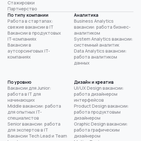
Стажировки
Партнерство
По типу компании
Аналитика
Работа в стартапах:
Business Analytics
свежие вакансии в IT
вакансии: работа бизнес-
Вакансии в продуктовых
аналитиком
IT-компаниях
System Analytics вакансии:
Вакансии в
системный аналитик
аутсорсинговых IT-
Data Analytics вакансии:
компаниях
работа аналитиком
данных
По уровню
Дизайн и креатив
Вакансии для Junior:
UI/UX Design вакансии:
работа в IT для
работа дизайнером
начинающих
интерфейсов
Middle вакансии: работа
Product Design вакансии:
для опытных IT-
работа продуктовым
специалистов
дизайнером
Senior вакансии: работа
Graphic Design вакансии:
для экспертов в IT
работа графическим
Вакансии Tech Lead и Team
дизайнером