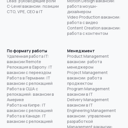
Lead: руководящие роли
Motion Design вакансии:
C-Level вакансии: позиции
работа моушн-
CTO, VPE, CEO в IT
дизайнером
Video Production вакансии:
работа с видео
Content Creation вакансии:
работа с контентом
По формату работы
Менеджмент
Удаленная работа IT:
Product Management
вакансии Remote
вакансии: работа
Релокация в Европу: IT
менеджером
вакансии с переездом
Project Management
Работа в Германии: IT
вакансии: работа
вакансии с релокацией
проджектом
Работа в США с
Program Management
релокацией: вакансии в
вакансии в IT
Америке
Delivery Management
Работа на Кипре: IT
вакансии в IT
вакансии с релокацией
Engineering Management
Работа в Канаде: IT
вакансии: управление
вакансии с релокацией
разработкой
Management вакансии: