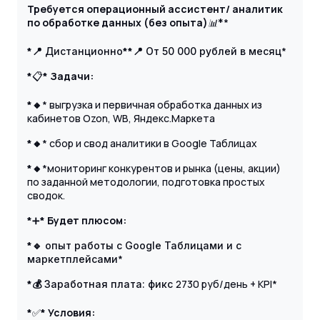
Требуется
операционный ассистент/ аналитик
по обработке данных
(без опыта)
*
📊
*
*📍
**📍
*
Дистанционно
От 50 000 рублей в месяц
*
📋
* Задачи:
*🔸
* выгрузка и первичная обработка данных из
кабинетов Ozon, WB, Яндекс.Маркета
*🔸
* сбор и свод аналитики в Google Таблицах
*🔸
*мониторинг конкурентов и рынка (цены, акции)
по заданной методологии, подготовка простых
сводок.
*
➕
* Будет плюсом:
*🔹
опыт работы с
Google Таблицами
и с
*
маркетплейсами
*💰
2730 руб/день + KPI*
Заработная плата
: фикс
*
✅
* Условия: