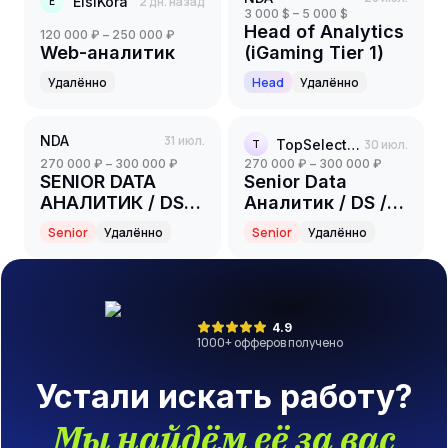
ElsiKora
2 дн. назад
E
3 000 $ – 5 000 $
Head of Analytics
120 000 ₽ – 250 000 ₽
Web-аналитик
(iGaming Tier 1)
Удалённо
Head
Удалённо
NDA
31 июл.
TopSelection
30 июл.
T
270 000 ₽ – 300 000 ₽
270 000 ₽ – 300 000 ₽
SENIOR DATA
Senior Data
АНАЛИТИК / DS /
Аналитик / DS /
BI (нефтехимия)
BI (нефтехимия)
Senior
Удалённо
Senior
Удалённо
4.9
1000
+ офферов получено
Устали искать работу?
Мы найдём её за вас