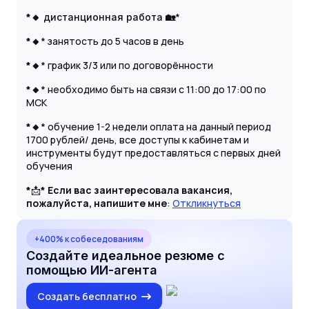
*🔸
🏡
*
дистанционная работа
*🔸
* занятость до 5 часов в день
*🔸
* график 3/3 или по договорённости
*🔸
* необходимо быть на связи с 11:00 до 17:00 по
МСК
*🔸
* обучение 1-2 недели оплата на данный период
1700 рублей/ день, все доступы к кабинетам и
инструменты будут предоставляться с первых дней
обучения
*
📩
* Если вас заинтересовала вакансия,
пожалуйста, напишите мне
:
Откликнуться
+400% к собеседованиям
Создайте идеальное резюме с
помощью ИИ-агента
Создать бесплатно