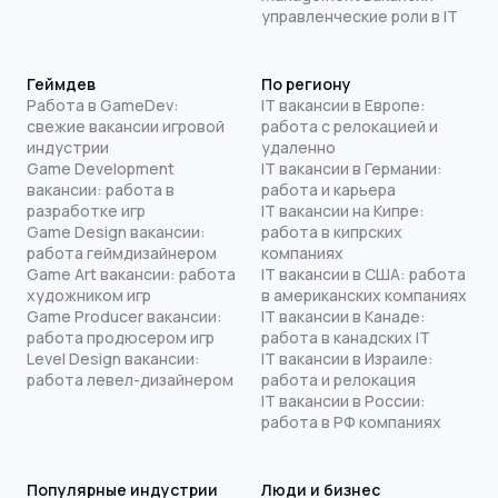
управленческие роли в IT
Геймдев
По региону
Работа в GameDev:
IT вакансии в Европе:
свежие вакансии игровой
работа с релокацией и
индустрии
удаленно
Game Development
IT вакансии в Германии:
вакансии: работа в
работа и карьера
разработке игр
IT вакансии на Кипре:
Game Design вакансии:
работа в кипрских
работа геймдизайнером
компаниях
Game Art вакансии: работа
IT вакансии в США: работа
художником игр
в американских компаниях
Game Producer вакансии:
IT вакансии в Канаде:
работа продюсером игр
работа в канадских IT
Level Design вакансии:
IT вакансии в Израиле:
работа левел-дизайнером
работа и релокация
IT вакансии в России:
работа в РФ компаниях
Популярные индустрии
Люди и бизнес