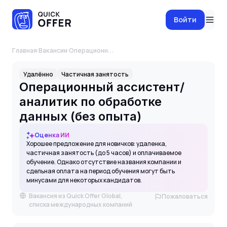
Войти
Главная
·
Вакансии
·
Операционный ассистент/ аналитик по обработке данных (без опыта)
Удалённо
Частичная занятость
Операционный ассистент/
аналитик по обработке
данных (без опыта)
Оценка ИИ
Хорошее предложение для новичков: удаленка,
частичная занятость (до 5 часов) и оплачиваемое
обучение. Однако отсутствие названия компании и
сдельная оплата на период обучения могут быть
минусами для некоторых кандидатов.
Вакансия из Quick Offer Global,
Пожаловаться
списка международных компаний