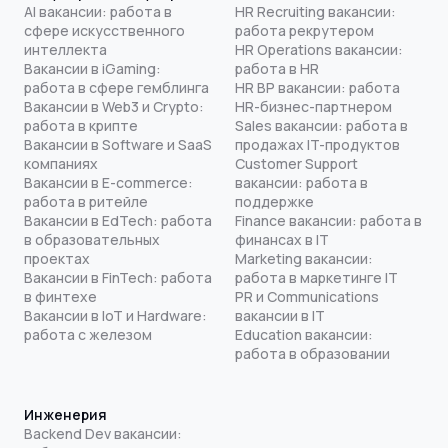
AI вакансии: работа в
HR Recruiting вакансии:
сфере искусственного
работа рекрутером
интеллекта
HR Operations вакансии:
Вакансии в iGaming:
работа в HR
работа в сфере гемблинга
HR BP вакансии: работа
Вакансии в Web3 и Crypto:
HR-бизнес-партнером
работа в крипте
Sales вакансии: работа в
Вакансии в Software и SaaS
продажах IT-продуктов
компаниях
Customer Support
Вакансии в E-commerce:
вакансии: работа в
работа в ритейле
поддержке
Вакансии в EdTech: работа
Finance вакансии: работа в
в образовательных
финансах в IT
проектах
Marketing вакансии:
Вакансии в FinTech: работа
работа в маркетинге IT
в финтехе
PR и Communications
Вакансии в IoT и Hardware:
вакансии в IT
работа с железом
Education вакансии:
работа в образовании
Инженерия
Backend Dev вакансии: