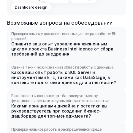
Dashboard design
Возможные вопросы на собеседовании
Проверка опыта управления полным циклом разработки BI-
решений.
Опишите ваш опыт управления жизненным
циклом проекта Business Intelligence от сбора
требований до внедрения.
Оценка технических знаний в области работы с данными.
Каков ваш опыт работы с SQL Server и
инструментами ETL, такими как DataStage, в
контексте подготовки данных для отчетности?
Важно понять, как кандидат балансирует между
функциональностью и визуальной привлекательностью.
Какими принципами дизайна и эстетики вы
руководствуетесь при создании бизнес-
дашбордов для топ-менеджмента?
Проверка навыков работы в распределенной среде.