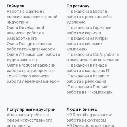
Геймдев
По региону
Работа в GameDev:
IT вакансии в Европе:
свежие вакансии игровой
работа с релокацией и
индустрии
удаленно
Game Development
IT вакансии в Германии:
вакансии: работа в
работа и карьера
разработке игр
IT вакансии на Кипре:
Game Design вакансии:
работа в кипрских
работа геймдизайнером
компаниях
Game Art вакансии: работа
IT вакансии в США: работа
художником игр
в американских компаниях
Game Producer вакансии:
IT вакансии в Канаде:
работа продюсером игр
работа в канадских IT
Level Design вакансии:
IT вакансии в Израиле:
работа левел-дизайнером
работа и релокация
IT вакансии в России:
работа в РФ компаниях
Популярные индустрии
Люди и бизнес
AI вакансии: работа в
HR Recruiting вакансии:
сфере искусственного
работа рекрутером
интеллекта
HR Operations вакансии: