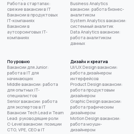
Работа в стартапах:
Business Analytics
свежие вакансии в IT
вакансии: работа бизнес-
Вакансии в продуктовых
аналитиком
IT-компаниях
System Analytics вакансии:
Вакансии в
системный аналитик
аутсорсинговых IT-
Data Analytics вакансии:
компаниях
работа аналитиком
данных
По уровню
Дизайн и креатив
Вакансии для Junior:
UI/UX Design вакансии:
работа в IT для
работа дизайнером
начинающих
интерфейсов
Middle вакансии: работа
Product Design вакансии:
для опытных IT-
работа продуктовым
специалистов
дизайнером
Senior вакансии: работа
Graphic Design вакансии:
для экспертов в IT
работа графическим
Вакансии Tech Lead и Team
дизайнером
Lead: руководящие роли
Motion Design вакансии:
C-Level вакансии: позиции
работа моушн-
CTO, VPE, CEO в IT
дизайнером