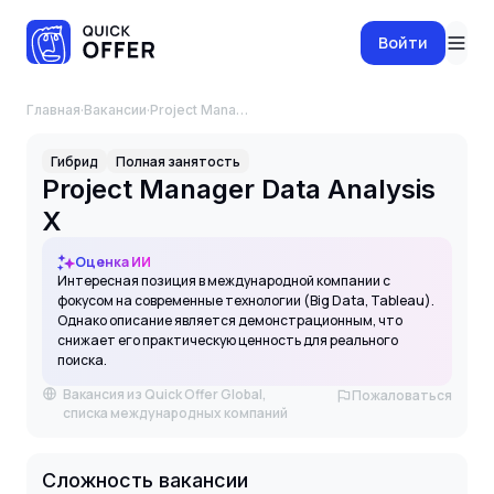
Войти
Главная
·
Вакансии
·
Project Manager Data Analysis X
Гибрид
Полная занятость
Project Manager Data Analysis
X
Оценка ИИ
Интересная позиция в международной компании с
фокусом на современные технологии (Big Data, Tableau).
Однако описание является демонстрационным, что
снижает его практическую ценность для реального
поиска.
Вакансия из Quick Offer Global,
Пожаловаться
списка международных компаний
Сложность вакансии