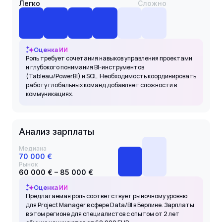
Легко
Сложно
Оценка ИИ
Роль требует сочетания навыков управления проектами
и глубокого понимания BI-инструментов
(Tableau/PowerBI) и SQL. Необходимость координировать
работу глобальных команд добавляет сложности в
коммуникациях.
Анализ зарплаты
Медиана
70 000 €
Рынок
60 000 € – 85 000 €
Оценка ИИ
Предлагаемая роль соответствует рыночному уровню
для Project Manager в сфере Data/BI в Берлине. Зарплаты
в этом регионе для специалистов с опытом от 2 лет