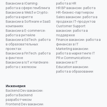
Вакансии в iGaming:
работа в HR
работа в сфере гемблинга
HR BP вакансии: работа
Вакансии в Web3 и Crypto:
HR-бизнес-партнером
работа в крипте
Sales вакансии: работа в
Вакансии в Software и SaaS
продажах IT-продуктов
компаниях
Customer Support
Вакансии в E-commerce:
вакансии: работа в
работа в ритейле
поддержке
Вакансии в EdTech: работа
Finance вакансии: работа в
в образовательных
финансах в IT
проектах
Marketing вакансии:
Вакансии в FinTech: работа
работа в маркетинге IT
в финтехе
PR и Communications
Вакансии в IoT и Hardware:
вакансии в IT
работа с железом
Education вакансии:
работа в образовании
Инженерия
Backend Dev вакансии:
работа Backend
разработчиком
Frontend Dev вакансии: