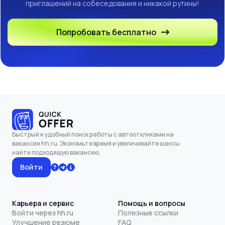
приглашений на собеседования и никакой рутины!
Попробовать бесплатно
Быстрый и удобный поиск работы с автооткликами на
вакансии hh.ru. Экономьте время и увеличивайте шансы
найти подходящую вакансию.
Войти
Карьера и сервис
Помощь и вопросы
Войти через hh.ru
Полезные ссылки
Улучшение резюме
FAQ