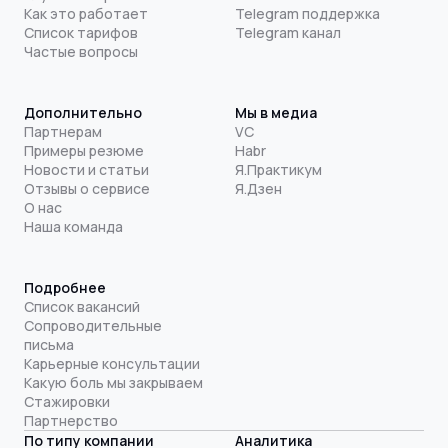
Как это работает
Telegram поддержка
Список тарифов
Telegram канал
Частые вопросы
Дополнительно
Мы в медиа
Партнерам
VC
Примеры резюме
Habr
Новости и статьи
Я.Практикум
Отзывы о сервисе
Я.Дзен
О нас
Наша команда
Подробнее
Список вакансий
Сопроводительные
письма
Карьерные консультации
Какую боль мы закрываем
Стажировки
Партнерство
По типу компании
Аналитика