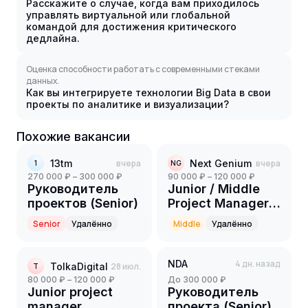
Расскажите о случае, когда вам приходилось
управлять виртуальной или глобальной
командой для достижения критического
дедлайна.
Оценка способности работать с современными стеками
данных.
Как вы интегрируете технологии Big Data в свои
проекты по аналитике и визуализации?
Похожие вакансии
13tm
вчера
Next Genium
вчера
1
NG
270 000 ₽ – 300 000 ₽
90 000 ₽ – 120 000 ₽
Руководитель
Junior / Middle
проектов (Senior)
Project Manager
(PR-
Senior
Удалённо
Middle
Удалённо
направление)
NDA
4 дн. назад
TolkaDigital
28 июл.
T
80 000 ₽ – 120 000 ₽
до 300 000 ₽
Junior project
Руководитель
manager
проекта (Senior)