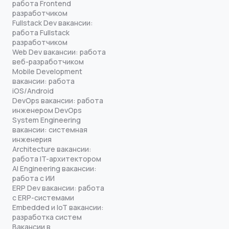
работа Frontend
разработчиком
Fullstack Dev вакансии:
работа Fullstack
разработчиком
Web Dev вакансии: работа
веб-разработчиком
Mobile Development
вакансии: работа
iOS/Android
DevOps вакансии: работа
инженером DevOps
System Engineering
вакансии: системная
инженерия
Architecture вакансии:
работа IT-архитектором
AI Engineering вакансии:
работа с ИИ
ERP Dev вакансии: работа
с ERP-системами
Embedded и IoT вакансии:
разработка систем
Вакансии в