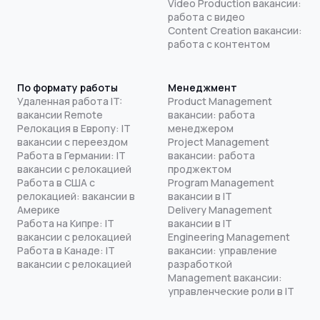
Video Production вакансии:
работа с видео
Content Creation вакансии:
работа с контентом
По формату работы
Менеджмент
Удаленная работа IT:
Product Management
вакансии Remote
вакансии: работа
Релокация в Европу: IT
менеджером
вакансии с переездом
Project Management
Работа в Германии: IT
вакансии: работа
вакансии с релокацией
проджектом
Работа в США с
Program Management
релокацией: вакансии в
вакансии в IT
Америке
Delivery Management
Работа на Кипре: IT
вакансии в IT
вакансии с релокацией
Engineering Management
Работа в Канаде: IT
вакансии: управление
вакансии с релокацией
разработкой
Management вакансии:
управленческие роли в IT