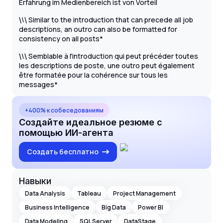
Erfahrung im Medienbereich ist von Vorteil
\
Similar to the introduction that can precede all job
\
\
descriptions, an outro can also be formatted for
consistency on all posts*
\
Semblable à l'introduction qui peut précéder toutes
\
\
les descriptions de poste, une outro peut également
être formatée pour la cohérence sur tous les
messages*
+400% к собеседованиям
Создайте идеальное резюме с
помощью ИИ-агента
Создать бесплатно
Навыки
Data Analysis
Tableau
Project Management
Business Intelligence
Big Data
Power BI
Data Modeling
SQL Server
DataStage