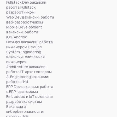
Fullstack Dev вакансии:
работа Fullstack
разработчиком
Web Dev вакансии: работа
веб-разработчиком
Mobile Development
вакансии: работа
iOS/Android
DevOps вакансии: работа
инженером DevOps
System Engineering
вакансии: системная
инженерия
Architecture вакансии:
работа IT-архитектором
AI Engineering вакансии:
работа с ИИ
ERP Dev вакансии: работа
с ERP-системами
Embedded и IoT вакансии:
разработка систем
Вакансии в
кибербезопасности:
работа в ИБ