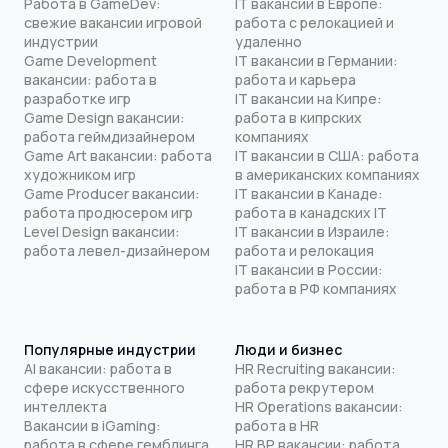
Работа в GameDev:
IT вакансии в Европе:
свежие вакансии игровой
работа с релокацией и
индустрии
удаленно
Game Development
IT вакансии в Германии:
вакансии: работа в
работа и карьера
разработке игр
IT вакансии на Кипре:
Game Design вакансии:
работа в кипрских
работа геймдизайнером
компаниях
Game Art вакансии: работа
IT вакансии в США: работа
художником игр
в американских компаниях
Game Producer вакансии:
IT вакансии в Канаде:
работа продюсером игр
работа в канадских IT
Level Design вакансии:
IT вакансии в Израиле:
работа левел-дизайнером
работа и релокация
IT вакансии в России:
работа в РФ компаниях
Популярные индустрии
Люди и бизнес
AI вакансии: работа в
HR Recruiting вакансии:
сфере искусственного
работа рекрутером
интеллекта
HR Operations вакансии:
Вакансии в iGaming:
работа в HR
работа в сфере гемблинга
HR BP вакансии: работа