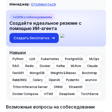
Менеджер:
Откликнуться
+400% к собеседованиям
Создайте идеальное резюме с
помощью ИИ-агента
Создать бесплатно
Навыки
Python
LLM
Kubernetes
PostgreSQL
MLOps
RAG
Redis
Docker
Kafka
MLflow
Claude
FastAPI
MongoDB
Weights & Biases
Bootstrap
RabbitMQ
Celery
OpenAI
Pydantic
asyncio
Triton Inference Server
ONNX
Streamlit
Docker Compose
HTMX
DeepSeek
TorchServe
Возможные вопросы на собеседовании