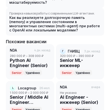
масштабируемость?
Проверка навыков работы с современными LLM-агентами.
Как вы реализуете долгосрочную память
(memory) и управление состоянием в
многоагентных системах (multi-agent) при работе
с OpenAI или локальными моделями?
Похожие вакансии
NDA
4 дн. назад
ГНИВЦ
3 дн. назад
Г
280 000 ₽ – 308 000 ₽
320 000 ₽ – 390 000 ₽
Python AI
Senior ML-
Engineer (Senior)
инженер
Senior
Удалённо
Senior
Удалённо
NDA
вчера
Locagroup
26 июл.
L
1 500 000 ₽ – 2 000 000 ₽
Не указана
Senior / Middle AI
AI Engineer -
Engineer
инженер (Senior)
(Computer Vision)
Senior
Удалённо
Senior
Удалённо