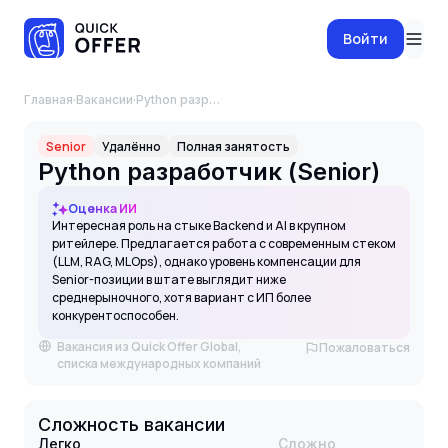
Войти
Главная
·
Вакансии
·
Python разработчик (Senior)
Senior
Удалённо
Полная занятость
Python разработчик (Senior)
Оценка ИИ
Интересная роль на стыке Backend и AI в крупном
ритейлере. Предлагается работа с современным стеком
(LLM, RAG, MLOps), однако уровень компенсации для
Senior-позиции в штате выглядит ниже
среднерыночного, хотя вариант с ИП более
конкурентоспособен.
Вакансия из Quick Offer Global,
Пожаловаться
списка международных компаний
Сложность вакансии
Легко
Сложно