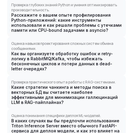
Проверка глубоких знаний Python и умения оптимизировать
производительность.
Расскажите о вашем опыте профилирования
Python-приложений: какие инструменты
использовали и как решали проблемы с утечками
памяти или CPU-bound задачами в asyncio?
Оценка навыков проектирования сложных систем обмена
сообщениями.
Как вы организуете обработку ошибок и retry-
логику в RabbitMQ/Kafka, чтобы избежать
бесконечных циклов и потери данных в dead-
letter очередях?
Проверка практического опыта работы с RAG-системами.
Какие стратегии чанкинга и методы поиска в
векторных БД вы считаете наиболее
эффективными для минимизации галлюцинаций
LLM в RAG-пайплайнах?
Оценка понимания специфики деплоя ML-моделей.
В каких случаях вы бы предпочли использование
Triton Inference Server вместо обычного FastAPI-
сервиса для деплоя модели, и как это влияет на