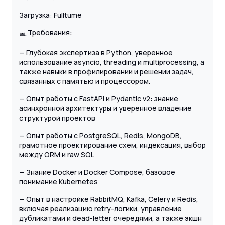
Загрузка: Fulltume
💻 Требования:
— Глубокая экспертиза в Python, уверенное
использование asyncio, threading и multiprocessing, а
также навыки в профилировании и решении задач,
связанных с памятью и процессором.
— Опыт работы с FastAPI и Pydantic v2: знание
асинхронной архитектуры и уверенное владение
структурой проектов
— Опыт работы с PostgreSQL, Redis, MongoDB,
грамотное проектирование схем, индексация, выбор
между ORM и raw SQL
— Знание Docker и Docker Compose, базовое
понимание Kubernetes
— Опыт в настройке RabbitMQ, Kafka, Celery и Redis,
включая реализацию retry-логики, управление
дубликатами и dead-letter очередями, а также экшн