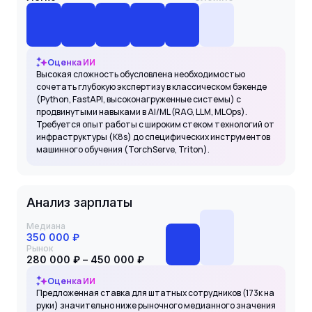
Оценка ИИ
Высокая сложность обусловлена необходимостью
сочетать глубокую экспертизу в классическом бэкенде
(Python, FastAPI, высоконагруженные системы) с
продвинутыми навыками в AI/ML (RAG, LLM, MLOps).
Требуется опыт работы с широким стеком технологий от
инфраструктуры (K8s) до специфических инструментов
машинного обучения (TorchServe, Triton).
Анализ зарплаты
Медиана
350 000 ₽
Рынок
280 000 ₽ – 450 000 ₽
Оценка ИИ
Предложенная ставка для штатных сотрудников (173к на
руки) значительно ниже рыночного медианного значения