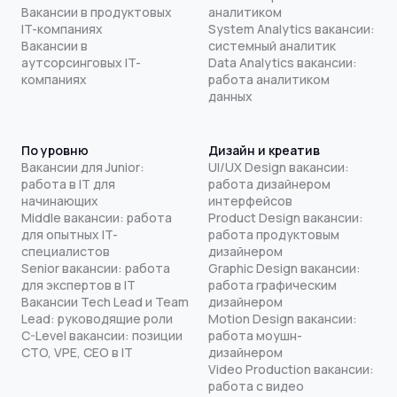
Вакансии в продуктовых
аналитиком
IT-компаниях
System Analytics вакансии:
Вакансии в
системный аналитик
аутсорсинговых IT-
Data Analytics вакансии:
компаниях
работа аналитиком
данных
По уровню
Дизайн и креатив
Вакансии для Junior:
UI/UX Design вакансии:
работа в IT для
работа дизайнером
начинающих
интерфейсов
Middle вакансии: работа
Product Design вакансии:
для опытных IT-
работа продуктовым
специалистов
дизайнером
Senior вакансии: работа
Graphic Design вакансии:
для экспертов в IT
работа графическим
Вакансии Tech Lead и Team
дизайнером
Lead: руководящие роли
Motion Design вакансии:
C-Level вакансии: позиции
работа моушн-
CTO, VPE, CEO в IT
дизайнером
Video Production вакансии:
работа с видео