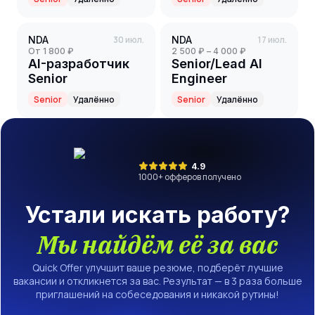
NDA
30 июл.
NDA
17 июл.
от 1 800 ₽
2 500 ₽ – 4 000 ₽
AI-разработчик
Senior/Lead AI
Senior
Engineer
Senior
Удалённо
Senior
Удалённо
4.9
1000
+ офферов получено
Устали искать работу?
Мы найдём её за вас
Quick Offer улучшит ваше резюме, подберёт лучшие
вакансии и откликнется за вас. Результат — в 3 раза больше
приглашений на собеседования и никакой рутины!