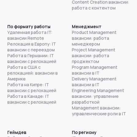
Content Creation вакансии:
работа с контентом
По формату работы
Менеджмент
Удаленная работа IT:
Product Management
вакансии Remote
вакансии: работа
Релокация в Европу: IT
менеджером
вакансии с переездом
Project Management
Работа в Германии: IT
вакансии: работа
вакансии с релокацией
проджектом
Работа в США с
Program Management
релокацией: вакансии в
вакансии в IT
Америке
Delivery Management
Работа на Кипре: IT
вакансии в IT
вакансии с релокацией
Engineering Management
Работа в Канаде: IT
вакансии: управление
вакансии с релокацией
разработкой
Management вакансии:
управленческие роли в IT
Геймдев
По региону