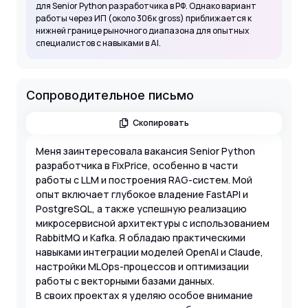
для Senior Python разработчика в РФ. Однако вариант
работы через ИП (около 306к gross) приближается к
нижней границе рыночного диапазона для опытных
специалистов с навыками в AI.
Сопроводительное письмо
Скопировать
Меня заинтересовала вакансия Senior Python
разработчика в FixPrice, особенно в части
работы с LLM и построения RAG-систем. Мой
опыт включает глубокое владение FastAPI и
PostgreSQL, а также успешную реализацию
микросервисной архитектуры с использованием
RabbitMQ и Kafka. Я обладаю практическими
навыками интеграции моделей OpenAI и Claude,
настройки MLOps-процессов и оптимизации
работы с векторными базами данных.
В своих проектах я уделяю особое внимание