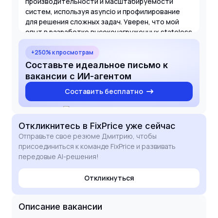
производительности и масштабируемости
систем, используя asyncio и профилирование
для решения сложных задач. Уверен, что мой
опыт в разработке высоконагруженных stateless
приложений и экспертиза в области AI позволят
мне внести значимый вклад в развитие ваших
+250% к просмотрам
интеллектуальных ассистентов и внутренних
Составьте идеальное письмо к
сервисов. Буду рад обсудить, как мои навыки
вакансии с ИИ-агентом
помогут в реализации текущих задач проекта.
Составить бесплатно
Откликнитесь
в FixPrice
уже сейчас
Отправьте свое резюме Дмитрию, чтобы
присоединиться к команде FixPrice и развивать
передовые AI-решения!
Откликнуться
Описание вакансии