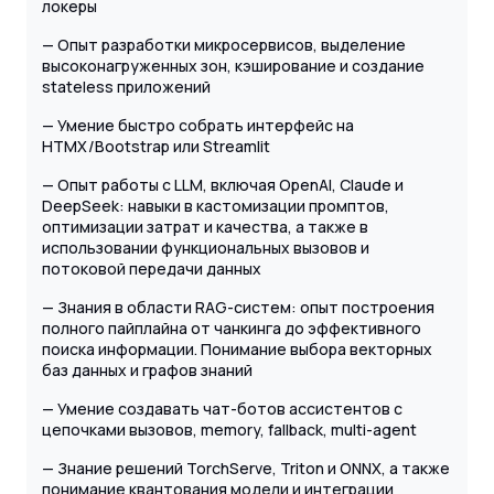
локеры
— Опыт разработки микросервисов, выделение
высоконагруженных зон, кэширование и создание
stateless приложений
— Умение быстро собрать интерфейс на
HTMX/Bootstrap или Streamlit
— Опыт работы с LLM, включая OpenAI, Claude и
DeepSeek: навыки в кастомизации промптов,
оптимизации затрат и качества, а также в
использовании функциональных вызовов и
потоковой передачи данных
— Знания в области RAG-систем: опыт построения
полного пайплайна от чанкинга до эффективного
поиска информации. Понимание выбора векторных
баз данных и графов знаний
— Умение создавать чат-ботов ассистентов с
цепочками вызовов, memory, fallback, multi-agent
— Знание решений TorchServe, Triton и ONNX, а также
понимание квантования модели и интеграции