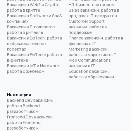
Вакансии в Web3 и Crypto:
HR-бизнес-партнером
работа в крипте
Sales вакансии: работа в
Вакансии в Software и SaaS
продажах IT-продуктов
компаниях
Customer Support
Вакансии в E-commerce:
вакансии: работа в
работа в ритейле
поддержке
Вакансии в EdTech: работа
Finance вакансии: работа в
в образовательных
финансах в IT
проектах
Marketing вакансии:
Вакансии в FinTech: работа
работа в маркетинге IT
в финтехе
PR и Communications
Вакансии в IoT и Hardware:
вакансии в IT
работа с железом
Education вакансии:
работа в образовании
Инженерия
Backend Dev вакансии:
работа Backend
разработчиком
Frontend Dev вакансии:
работа Frontend
разработчиком