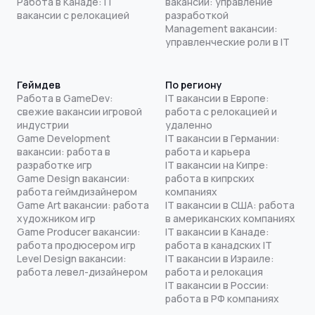
Работа в Канаде: IT
вакансии: управление
вакансии с релокацией
разработкой
Management вакансии:
управленческие роли в IT
Геймдев
По региону
Работа в GameDev:
IT вакансии в Европе:
свежие вакансии игровой
работа с релокацией и
индустрии
удаленно
Game Development
IT вакансии в Германии:
вакансии: работа в
работа и карьера
разработке игр
IT вакансии на Кипре:
Game Design вакансии:
работа в кипрских
работа геймдизайнером
компаниях
Game Art вакансии: работа
IT вакансии в США: работа
художником игр
в американских компаниях
Game Producer вакансии:
IT вакансии в Канаде:
работа продюсером игр
работа в канадских IT
Level Design вакансии:
IT вакансии в Израиле:
работа левел-дизайнером
работа и релокация
IT вакансии в России:
работа в РФ компаниях