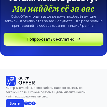
Мы найдём её за вас
Quick Offer улучшит ваше резюме, подберёт лучшие
вакансии и откликнется за вас. Результат — в 3 раза больше
приглашений на собеседования и никакой рутины!
Попробовать бесплатно
Быстрый и удобный поиск работы с автооткликами на
вакансии hh.ru. Экономьте время и увеличивайте шансы
найти подходящую вакансию.
Войти