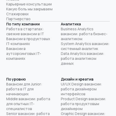
Карьерные консультации
Какую боль мы закрываем
Стажировки
Партнерство
По типу компании
Аналитика
Работа в стартапах:
Business Analytics
свежие вакансии в IT
вакансии: работа бизнес-
Вакансии в продуктовых
аналитиком
IT-компаниях
System Analytics вакансии:
Вакансии в
системный аналитик
аутсорсинговых IT-
Data Analytics вакансии:
компаниях
работа аналитиком
данных
По уровню
Дизайн и креатив
Вакансии для Junior:
UI/UX Design вакансии:
работа в IT для
работа дизайнером
начинающих
интерфейсов
Middle вакансии: работа
Product Design вакансии:
для опытных IT-
работа продуктовым
специалистов
дизайнером
Senior вакансии: работа
Graphic Design вакансии: