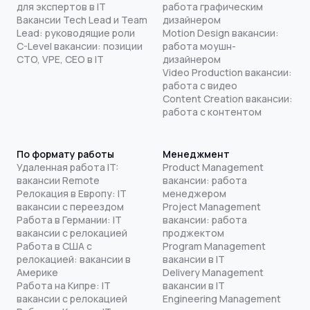
для экспертов в IT
работа графическим
Вакансии Tech Lead и Team
дизайнером
Lead: руководящие роли
Motion Design вакансии:
C-Level вакансии: позиции
работа моушн-
CTO, VPE, CEO в IT
дизайнером
Video Production вакансии:
работа с видео
Content Creation вакансии:
работа с контентом
По формату работы
Менеджмент
Удаленная работа IT:
Product Management
вакансии Remote
вакансии: работа
Релокация в Европу: IT
менеджером
вакансии с переездом
Project Management
Работа в Германии: IT
вакансии: работа
вакансии с релокацией
проджектом
Работа в США с
Program Management
релокацией: вакансии в
вакансии в IT
Америке
Delivery Management
Работа на Кипре: IT
вакансии в IT
вакансии с релокацией
Engineering Management