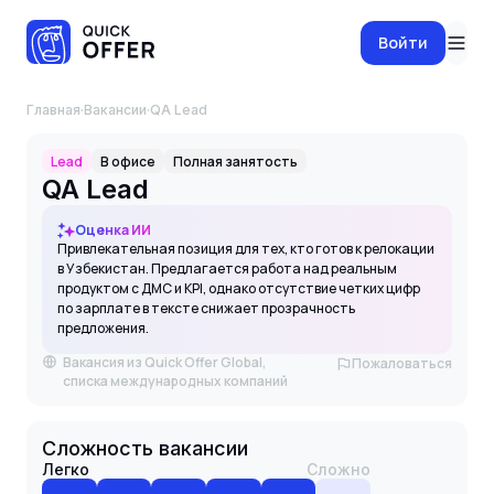
Войти
Главная
·
Вакансии
·
QA Lead
Lead
В офисе
Полная занятость
QA Lead
Оценка ИИ
Привлекательная позиция для тех, кто готов к релокации
в Узбекистан. Предлагается работа над реальным
продуктом с ДМС и KPI, однако отсутствие четких цифр
по зарплате в тексте снижает прозрачность
предложения.
Вакансия из Quick Offer Global,
Пожаловаться
списка международных компаний
Сложность вакансии
Легко
Сложно