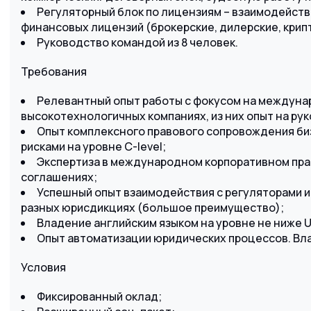
Регуляторный блок по лицензиям – взаимодейств
финансовых лицензий (брокерские, дилерские, крипто
Руководство командой из 8 человек.
Требования
Релевантный опыт работы с фокусом на междунаро
высокотехнологичных компаниях, из них опыт на рук
Опыт комплексного правового сопровождения би
рисками на уровне C-level;
Экспертиза в международном корпоративном пра
соглашениях;
Успешный опыт взаимодействия с регуляторами и
разных юрисдикциях (большое преимущество);
Владение английским языком на уровне не ниже U
Опыт автоматизации юридических процессов. Вл
Условия
Фиксированный оклад;