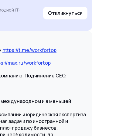
одной IT-
Откликнуться
,
м
https://t.me/workfortop
ps://max.ru/workfortop
-компанию. Подчинение CEO.
а международном и в меньшей
омпании и юридическая экспертиза
чая задачи по иностранной и
уплю-продажу бизнесов,
ри необходимости, др.