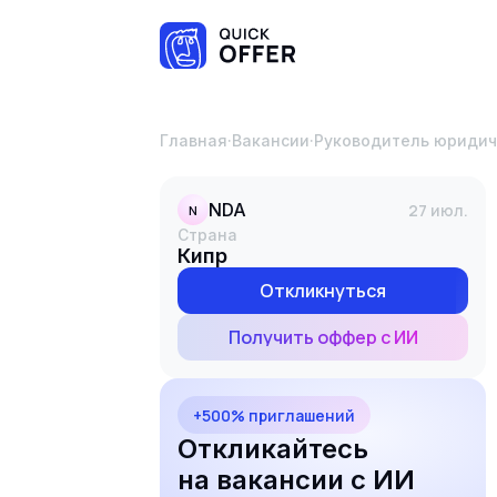
Главная
·
Вакансии
·
Руководитель юридич
NDA
27 июл.
N
Страна
Кипр
Откликнуться
Получить оффер с ИИ
+500% приглашений
Откликайтесь
на вакансии с ИИ