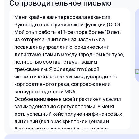
Сопроводительное письмо
Меня крайне заинтересовала вакансия
Руководителя юридической функции (CLO).
Мой опыт работы в IT-секторе более 10 лет,
из которых значительная часть была
посвящена управлению юридическими
департаментами в международном контуре,
полностью соответствует вашим
требованиям. Я обладаю глубокой
экспертизой в вопросах международного
корпоративного права, сопровождении
венчурных сделок и M&A.
Особое внимание в моей практике я уделял
взаимодействию с регуляторами. У меня
есть успешный кейс получения финансовых
лицензий (включая крипто-лицензии и
брокерские разрешения) в нескольких
юрисдикциях, что, как я понимаю, является