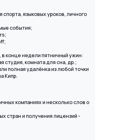
я спорта, языковых уроков, личного
мые события;
rs;
ff;
, в конце недели пятничный ужин:
я студия, комната для сна, др.;
или полная удалёнка из любой точки
а Кипр.
гичных компаниях и несколько слов о
ых стран и получения лицензий -