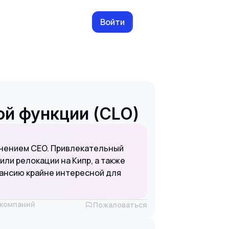
Войти
й функции (CLO)
инением CEO. Привлекательный
ли релокации на Кипр, а также
ансию крайне интересной для
х компаний
Пожаловаться