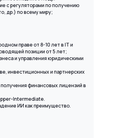
ие с регуляторами по получению
, др.) по всему миру;
дном праве от 8-10 лет в IT и
оводящей позиции от 5 лет;
знеса и управления юридическими
ве, инвестиционных и партнерских
 получения финансовых лицензий в
pper-Intermediate.
адение ИИ как преимущество.