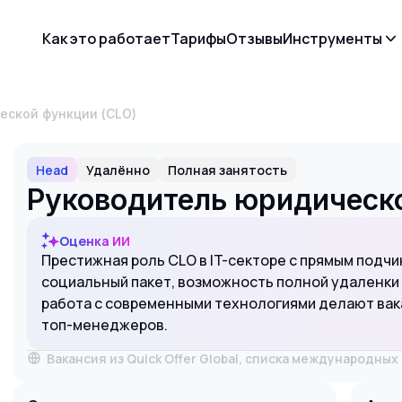
Как это работает
Тарифы
Отзывы
Инструменты
еской функции (CLO)
Head
Удалённо
Полная занятость
Руководитель юридическо
Оценка ИИ
Престижная роль CLO в IT-секторе с прямым подч
социальный пакет, возможность полной удаленки и
работа с современными технологиями делают вак
топ-менеджеров.
Вакансия из Quick Offer Global, списка международны