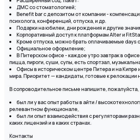
Расширенный соц. пакет:
ДМС со стоматологией;
Вenefit bar с депозитом от компании - компенсаци
психолога, конференций, отпуска, и др.
Подарки на юбилеи, дни рождения и другие значи
Корпоративный доступ к платформам Alter и FitSta
Кроме отпуска, можно брать оплачиваемые days o
Официальное оформление;
В Питерском офисе - каждое утро завтрак в офисе
пицца, пироги, суши, супы, есть спортзал, музыкальна
Офисы в историческом центре Питера и на Кипре 
мира. Приоритет — кандидаты, готовые к релокации н
В сопроводительное письме напишите, пожалуйста,
был ли у вас опыт работы в айти / высокотехноло
релевантном функционале,
был ли опыт взаимодействия с регуляторами разн
каких лицензий и в каких странах.
Контакты