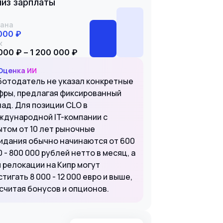
из зарплаты
ана
000 ₽
к
000 ₽ – 1 200 000 ₽
Оценка ИИ
ботодатель не указал конкретные
фры, предлагая фиксированный
лад. Для позиции CLO в
ждународной IT-компании с
ытом от 10 лет рыночные
идания обычно начинаются от 600
 - 800 000 рублей нетто в месяц, а
и релокации на Кипр могут
тигать 8 000 - 12 000 евро и выше,
 считая бонусов и опционов.