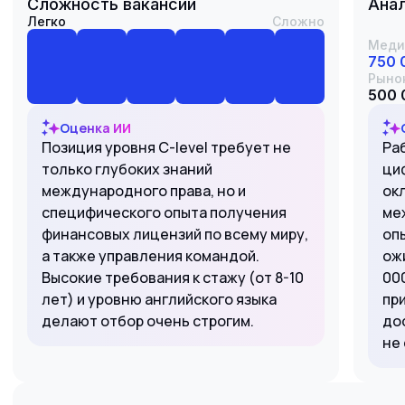
Сложность вакансии
Анал
Легко
Сложно
Меди
750 
Рыно
500 
Оценка ИИ
Позиция уровня C-level требует не
Ра
только глубоких знаний
ци
международного права, но и
ок
специфического опыта получения
ме
финансовых лицензий по всему миру,
оп
а также управления командой.
ож
Высокие требования к стажу (от 8-10
000
лет) и уровню английского языка
пр
делают отбор очень строгим.
дос
не