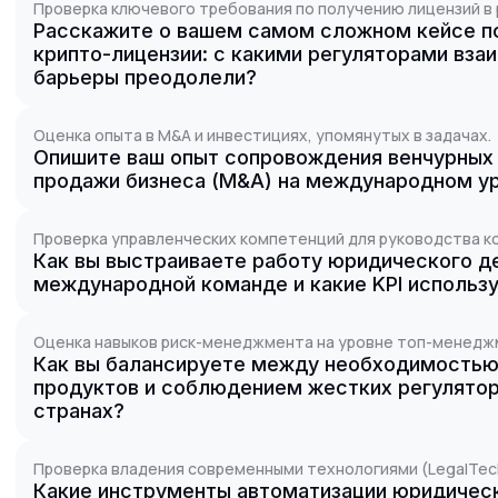
Проверка ключевого требования по получению лицензий в 
Расскажите о вашем самом сложном кейсе п
крипто-лицензии: с какими регуляторами вза
барьеры преодолели?
Оценка опыта в M&A и инвестициях, упомянутых в задачах.
Опишите ваш опыт сопровождения венчурных 
продажи бизнеса (M&A) на международном ур
Проверка управленческих компетенций для руководства ко
Как вы выстраиваете работу юридического д
международной команде и какие KPI использ
Оценка навыков риск-менеджмента на уровне топ-менедж
Как вы балансируете между необходимостью 
продуктов и соблюдением жестких регулятор
странах?
Проверка владения современными технологиями (LegalTec
Какие инструменты автоматизации юридическ