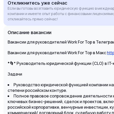
Откликнитесь
уже сейчас
приоритетным для вашей компании. Кроме
Если вы готовы возглавить юридическую функцию в междунар
того, я активно внедряю инструменты
компании и имеете опыт работы с финансовыми лицензиями
автоматизации и ИИ в юридические
откликайтесь прямо сейчас!
процессы для повышения эффективности
команды.
Описание вакансии
Буду рад обсудить, как мой опыт поможет
минимизировать риски и обеспечить
Вакансии для руководителей Work For Top в Телегра
правовую поддержку масштабирования
Вакансии для руководителей Work For Top в Макс
вашего бизнеса на глобальном рынке. Готов
htt
рассмотреть вариант релокации на Кипр.
*🌀
* Руководитель юридической функции (CLO) в IT
Задачи
Руководство юридической функцией компании н
степени российском контуре.
Полное правовое сопровождение деятельности к
ключевых бизнес-решений, сделок и проектов, вклю
российской корпоративке, венчурные инвестиции, к
коммерческий/ договорный блок, судебную работу п