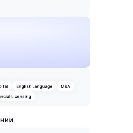
ital
English Language
M&A
ancial Licensing
ании