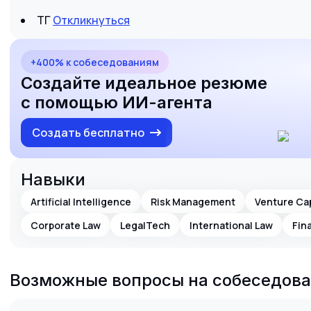
ТГ
Откликнуться
+400% к собеседованиям
Создайте идеальное резюме
с помощью ИИ-агента
Создать бесплатно
Навыки
Artificial Intelligence
Risk Management
Venture Cap
Corporate Law
LegalTech
International Law
Fin
Возможные вопросы на собеседов