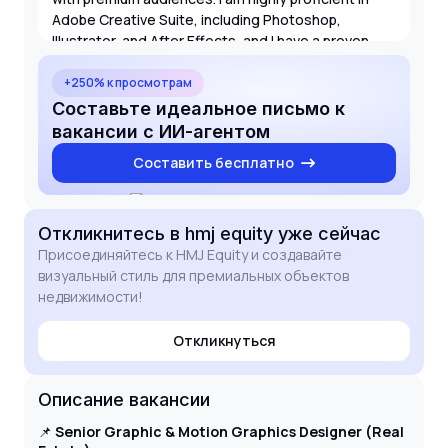
Adobe Creative Suite, including Photoshop,
Illustrator, and After Effects, and I have a proven
track record of delivering projects that meet the
rigorous standards of the real estate industry. I am
+250% к просмотрам
particularly excited about the opportunity to bring
Составьте идеальное письмо к
my expertise in motion graphics to HMJ Equity's
вакансии с ИИ-агентом
marketing initiatives.
Составить бесплатно
Откликнитесь
в hmj equity
уже сейчас
Присоединяйтесь к HMJ Equity и создавайте
визуальный стиль для премиальных объектов
недвижимости!
Откликнуться
Описание вакансии
📌
Senior Graphic & Motion Graphics Designer (Real