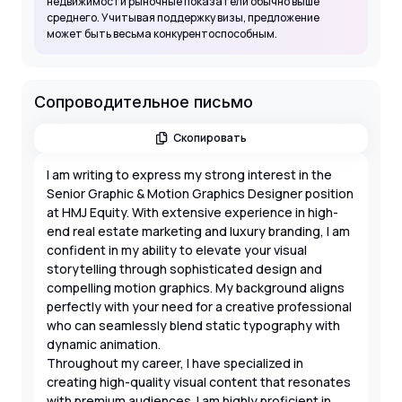
недвижимости рыночные показатели обычно выше
среднего. Учитывая поддержку визы, предложение
может быть весьма конкурентоспособным.
Сопроводительное письмо
Скопировать
I am writing to express my strong interest in the
Senior Graphic & Motion Graphics Designer position
at HMJ Equity. With extensive experience in high-
end real estate marketing and luxury branding, I am
confident in my ability to elevate your visual
storytelling through sophisticated design and
compelling motion graphics. My background aligns
perfectly with your need for a creative professional
who can seamlessly blend static typography with
dynamic animation.
Throughout my career, I have specialized in
creating high-quality visual content that resonates
with premium audiences. I am highly proficient in