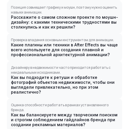
Позиция совмещает графику и моушн, поэтому нужно оценить
навыки анимации.
Расскажите о самом сложном проекте по моушн-
дизайну: с какими техническими трудностями вы
столкнулись и как их решили?
Проверка владения основным инструментом для анимации.
Какие плагины или техники в After Effects вы чаще
всего используете для создания плавной и
профессиональной архитектурной анимации?
Дизайнеру в недвижимости часто приходится работать с
неидеальными исходниками.
Как вы подходите к ретуши и обработке
фотографий объектов недвижимости, чтобы они
выглядели привлекательно, но при этом
реалистично?
Оценка способности работать в рамках установленного
бренда.
Как вы балансируете между творческим поиском
и строгим соблюдением гайдлайнов бренда при
создании рекламных материалов?