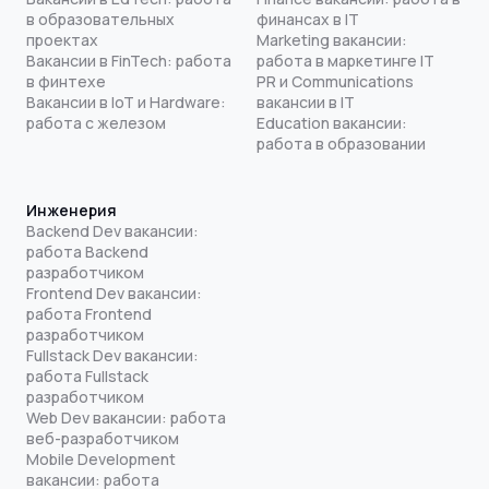
в образовательных
финансах в IT
проектах
Marketing вакансии:
Вакансии в FinTech: работа
работа в маркетинге IT
в финтехе
PR и Communications
Вакансии в IoT и Hardware:
вакансии в IT
работа с железом
Education вакансии:
работа в образовании
Инженерия
Backend Dev вакансии:
работа Backend
разработчиком
Frontend Dev вакансии:
работа Frontend
разработчиком
Fullstack Dev вакансии:
работа Fullstack
разработчиком
Web Dev вакансии: работа
веб-разработчиком
Mobile Development
вакансии: работа