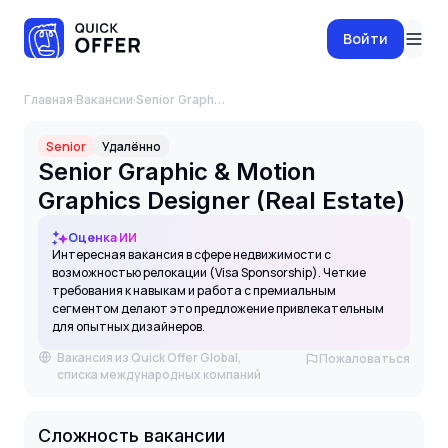
Войти
Главная
·
Вакансии
·
Senior Graphic & Motion Graphics Designer (Real Estate)
Senior
Удалённо
Senior Graphic & Motion
Graphics Designer (Real Estate)
Оценка ИИ
Интересная вакансия в сфере недвижимости с
возможностью релокации (Visa Sponsorship). Четкие
требования к навыкам и работа с премиальным
сегментом делают это предложение привлекательным
для опытных дизайнеров.
Вакансия из Quick Offer Global,
Пожаловаться
списка международных компаний
Сложность вакансии