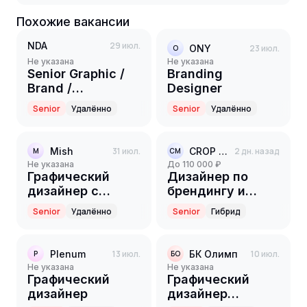
Похожие вакансии
NDA
29 июл.
ONY
23 июл.
O
Не указана
Не указана
Senior Graphic /
Branding
Brand /
Designer
Communication
Senior
Удалённо
Senior
Удалённо
Designer
Mish
31 июл.
CROP media
2 дн. назад
M
CM
Не указана
до 110 000 ₽
Графический
Дизайнер по
дизайнер с
брендингу и
уклоном в
упаковке (Middle
Senior
Удалённо
Senior
Гибрид
айдентику
/ Senior)
(Senior)
Plenum
13 июл.
БК Олимп
10 июл.
P
БО
Не указана
Не указана
Графический
Графический
дизайнер
дизайнер