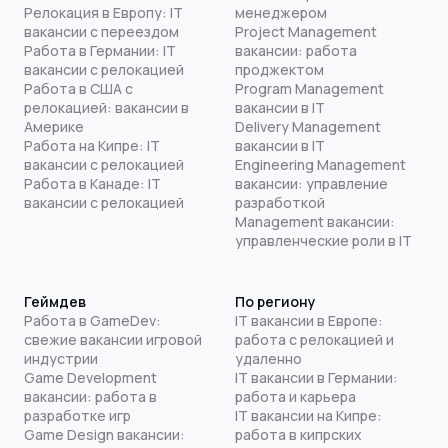
Релокация в Европу: IT
менеджером
вакансии с переездом
Project Management
Работа в Германии: IT
вакансии: работа
вакансии с релокацией
проджектом
Работа в США с
Program Management
релокацией: вакансии в
вакансии в IT
Америке
Delivery Management
Работа на Кипре: IT
вакансии в IT
вакансии с релокацией
Engineering Management
Работа в Канаде: IT
вакансии: управление
вакансии с релокацией
разработкой
Management вакансии:
управленческие роли в IT
Геймдев
По региону
Работа в GameDev:
IT вакансии в Европе:
свежие вакансии игровой
работа с релокацией и
индустрии
удаленно
Game Development
IT вакансии в Германии:
вакансии: работа в
работа и карьера
разработке игр
IT вакансии на Кипре:
Game Design вакансии:
работа в кипрских