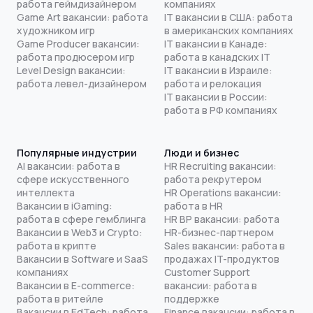
работа геймдизайнером
компаниях
Game Art вакансии: работа
IT вакансии в США: работа
художником игр
в американских компаниях
Game Producer вакансии:
IT вакансии в Канаде:
работа продюсером игр
работа в канадских IT
Level Design вакансии:
IT вакансии в Израиле:
работа левел-дизайнером
работа и релокация
IT вакансии в России:
работа в РФ компаниях
Популярные индустрии
Люди и бизнес
AI вакансии: работа в
HR Recruiting вакансии:
сфере искусственного
работа рекрутером
интеллекта
HR Operations вакансии:
Вакансии в iGaming:
работа в HR
работа в сфере гемблинга
HR BP вакансии: работа
Вакансии в Web3 и Crypto:
HR-бизнес-партнером
работа в крипте
Sales вакансии: работа в
Вакансии в Software и SaaS
продажах IT-продуктов
компаниях
Customer Support
Вакансии в E-commerce:
вакансии: работа в
работа в ритейле
поддержке
Вакансии в EdTech: работа
Finance вакансии: работа в