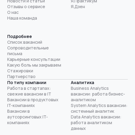
Новости и статьи
Я.Практикум
Отзывы о сервисе
Я.Дзен
О нас
Наша команда
Подробнее
Список вакансий
Сопроводительные
письма
Карьерные консультации
Какую боль мы закрываем
Стажировки
Партнерство
По типу компании
Аналитика
Работа в стартапах:
Business Analytics
свежие вакансии в IT
вакансии: работа бизнес-
Вакансии в продуктовых
аналитиком
IT-компаниях
System Analytics вакансии:
Вакансии в
системный аналитик
аутсорсинговых IT-
Data Analytics вакансии:
компаниях
работа аналитиком
данных