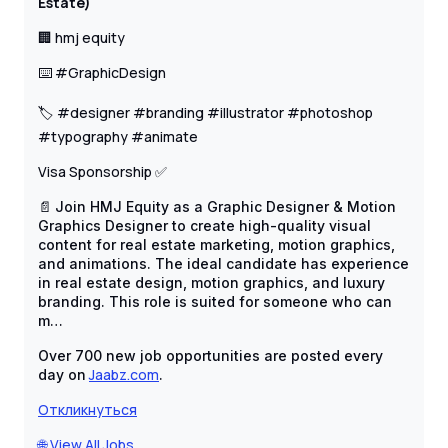
Estate)
🏢 hmj equity
⌨️ #GraphicDesign
🏷️ #designer #branding #illustrator #photoshop
#typography #animate
Visa Sponsorship ✅
📄
Join HMJ Equity as a Graphic Designer & Motion
Graphics Designer to create high-quality visual
content for real estate marketing, motion graphics,
and animations. The ideal candidate has experience
in real estate design, motion graphics, and luxury
branding. This role is suited for someone who can
m…
Over 700 new job opportunities are posted every
Jaabz.com
day on
.
Откликнуться
🌐 View All Jobs