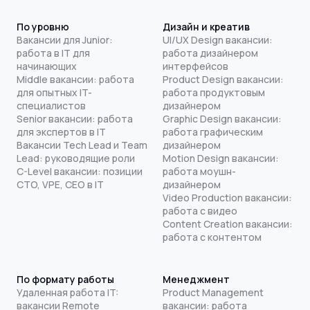
По уровню
Дизайн и креатив
Вакансии для Junior:
UI/UX Design вакансии:
работа в IT для
работа дизайнером
начинающих
интерфейсов
Middle вакансии: работа
Product Design вакансии:
для опытных IT-
работа продуктовым
специалистов
дизайнером
Senior вакансии: работа
Graphic Design вакансии:
для экспертов в IT
работа графическим
Вакансии Tech Lead и Team
дизайнером
Lead: руководящие роли
Motion Design вакансии:
C-Level вакансии: позиции
работа моушн-
CTO, VPE, CEO в IT
дизайнером
Video Production вакансии:
работа с видео
Content Creation вакансии:
работа с контентом
По формату работы
Менеджмент
Удаленная работа IT:
Product Management
вакансии Remote
вакансии: работа