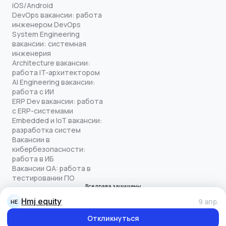
iOS/Android
DevOps вакансии: работа
инженером DevOps
System Engineering
вакансии: системная
инженерия
Architecture вакансии:
работа IT-архитектором
AI Engineering вакансии:
работа с ИИ
ERP Dev вакансии: работа
с ERP-системами
Embedded и IoT вакансии:
разработка систем
Вакансии в
кибербезопасности:
работа в ИБ
Вакансии QA: работа в
тестировании ПО
Все права защищены
© quick-offer.ru 2024–2026
hmj equity
9 апр.
HE
Использование cookie
Оферта на оказание услуг
Откликнуться
Политика конфиденциальности