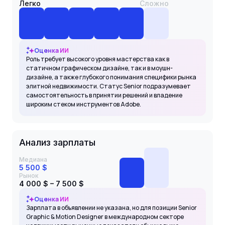
Легко
Сложно
Оценка ИИ
Роль требует высокого уровня мастерства как в
статичном графическом дизайне, так и в моушн-
дизайне, а также глубокого понимания специфики рынка
элитной недвижимости. Статус Senior подразумевает
самостоятельность в принятии решений и владение
широким стеком инструментов Adobe.
Анализ зарплаты
Медиана
5 500 $
Рынок
4 000 $ – 7 500 $
Оценка ИИ
Зарплата в объявлении не указана, но для позиции Senior
Graphic & Motion Designer в международном секторе